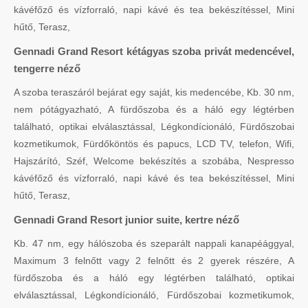
kávéfőző és vízforraló, napi kávé és tea bekészítéssel, Mini
hűtő, Terasz,
Gennadi Grand Resort kétágyas szoba privát medencével,
tengerre néző
A szoba teraszáról bejárat egy saját, kis medencébe, Kb. 30 nm,
nem pótágyazható, A fürdőszoba és a háló egy légtérben
található, optikai elválasztással, Légkondícionáló, Fürdőszobai
kozmetikumok, Fürdőköntös és papucs, LCD TV, telefon, Wifi,
Hajszárító, Széf, Welcome bekészítés a szobába, Nespresso
kávéfőző és vízforraló, napi kávé és tea bekészítéssel, Mini
hűtő, Terasz,
Gennadi Grand Resort junior suite, kertre néző
Kb. 47 nm, egy hálószoba és szeparált nappali kanapéággyal,
Maximum 3 felnőtt vagy 2 felnőtt és 2 gyerek részére, A
fürdőszoba és a háló egy légtérben található, optikai
elválasztással, Légkondícionáló, Fürdőszobai kozmetikumok,