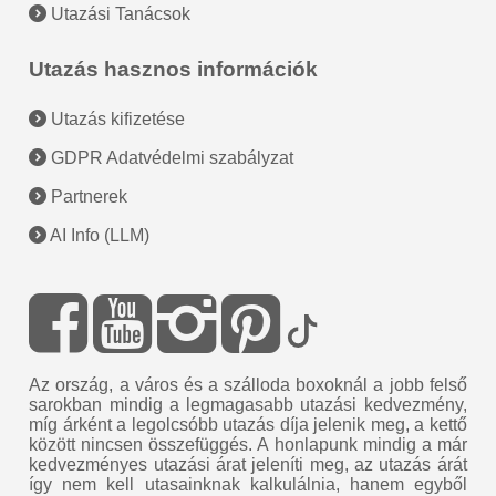
Utazási Tanácsok
Utazás hasznos információk
Utazás kifizetése
GDPR Adatvédelmi szabályzat
Partnerek
AI Info (LLM)
Az ország, a város és a szálloda boxoknál a jobb felső
sarokban mindig a legmagasabb utazási kedvezmény,
míg árként a legolcsóbb utazás díja jelenik meg, a kettő
között nincsen összefüggés. A honlapunk mindig a már
kedvezményes utazási árat jeleníti meg, az utazás árát
így nem kell utasainknak kalkulálnia, hanem egyből