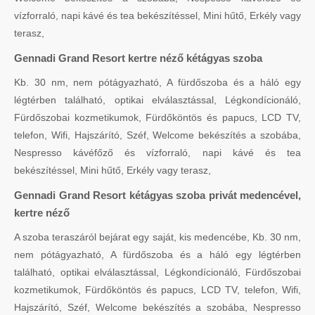
vízforraló, napi kávé és tea bekészítéssel, Mini hűtő, Erkély vagy
terasz,
Gennadi Grand Resort kertre néző kétágyas szoba
Kb. 30 nm, nem pótágyazható, A fürdőszoba és a háló egy
légtérben található, optikai elválasztással, Légkondícionáló,
Fürdőszobai kozmetikumok, Fürdőköntös és papucs, LCD TV,
telefon, Wifi, Hajszárító, Széf, Welcome bekészítés a szobába,
Nespresso kávéfőző és vízforraló, napi kávé és tea
bekészítéssel, Mini hűtő, Erkély vagy terasz,
Gennadi Grand Resort kétágyas szoba privát medencével,
kertre néző
A szoba teraszáról bejárat egy saját, kis medencébe, Kb. 30 nm,
nem pótágyazható, A fürdőszoba és a háló egy légtérben
található, optikai elválasztással, Légkondícionáló, Fürdőszobai
kozmetikumok, Fürdőköntös és papucs, LCD TV, telefon, Wifi,
Hajszárító, Széf, Welcome bekészítés a szobába, Nespresso