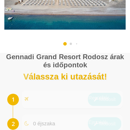
Gennadi Grand Resort Rodosz árak
és időpontok
Válassza ki utazását!
Repülőtér
Módosít
Éjszakák
0 éjszaka
Módosít