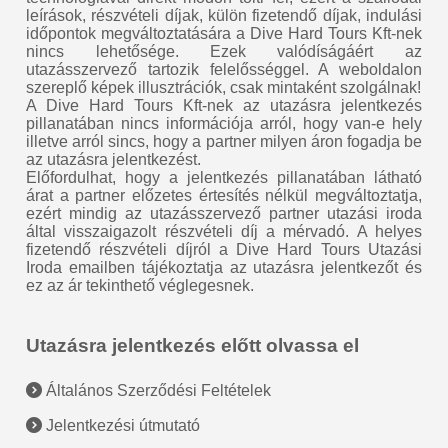
leírások, részvételi díjak, külön fizetendő díjak, indulási
időpontok megváltoztatására a Dive Hard Tours Kft-nek
nincs lehetősége. Ezek valódíságáért az
utazásszervező tartozik felelősséggel. A weboldalon
szereplő képek illusztrációk, csak mintaként szolgálnak!
A Dive Hard Tours Kft-nek az utazásra jelentkezés
pillanatában nincs információja arról, hogy van-e hely
illetve arról sincs, hogy a partner milyen áron fogadja be
az utazásra jelentkezést.
Előfordulhat, hogy a jelentkezés pillanatában látható
árat a partner előzetes értesítés nélkül megváltoztatja,
ezért mindig az utazásszervező partner utazási iroda
által visszaigazolt részvételi díj a mérvadó. A helyes
fizetendő részvételi díjról a Dive Hard Tours Utazási
Iroda emailben tájékoztatja az utazásra jelentkezőt és
ez az ár tekinthető véglegesnek.
Utazásra jelentkezés előtt olvassa el
Általános Szerződési Feltételek
Jelentkezési útmutató