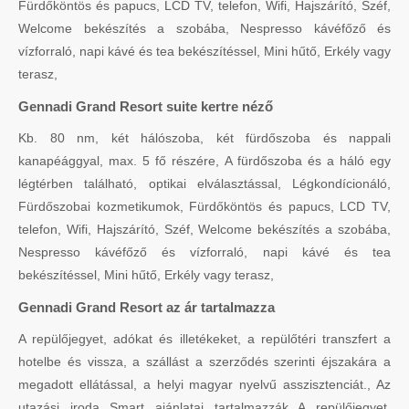
Fürdőköntös és papucs, LCD TV, telefon, Wifi, Hajszárító, Széf,
Welcome bekészítés a szobába, Nespresso kávéfőző és
vízforraló, napi kávé és tea bekészítéssel, Mini hűtő, Erkély vagy
terasz,
Gennadi Grand Resort suite kertre néző
Kb. 80 nm, két hálószoba, két fürdőszoba és nappali
kanapéággyal, max. 5 fő részére, A fürdőszoba és a háló egy
légtérben található, optikai elválasztással, Légkondícionáló,
Fürdőszobai kozmetikumok, Fürdőköntös és papucs, LCD TV,
telefon, Wifi, Hajszárító, Széf, Welcome bekészítés a szobába,
Nespresso kávéfőző és vízforraló, napi kávé és tea
bekészítéssel, Mini hűtő, Erkély vagy terasz,
Gennadi Grand Resort az ár tartalmazza
A repülőjegyet, adókat és illetékeket, a repülőtéri transzfert a
hotelbe és vissza, a szállást a szerződés szerinti éjszakára a
megadott ellátással, a helyi magyar nyelvű asszisztenciát., Az
utazási iroda Smart ajánlatai tartalmazzák A repülőjegyet,