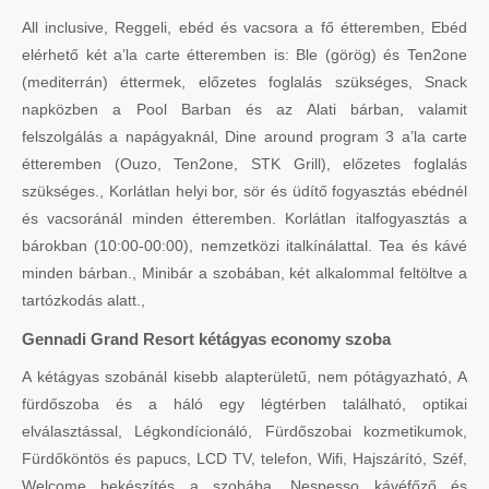
All inclusive, Reggeli, ebéd és vacsora a fő étteremben, Ebéd
elérhető két a’la carte étteremben is: Ble (görög) és Ten2one
(mediterrán) éttermek, előzetes foglalás szükséges, Snack
napközben a Pool Barban és az Alati bárban, valamit
felszolgálás a napágyaknál, Dine around program 3 a’la carte
étteremben (Ouzo, Ten2one, STK Grill), előzetes foglalás
szükséges., Korlátlan helyi bor, sör és üdítő fogyasztás ebédnél
és vacsoránál minden étteremben. Korlátlan italfogyasztás a
bárokban (10:00-00:00), nemzetközi italkínálattal. Tea és kávé
minden bárban., Minibár a szobában, két alkalommal feltöltve a
tartózkodás alatt.,
Gennadi Grand Resort kétágyas economy szoba
A kétágyas szobánál kisebb alapterületű, nem pótágyazható, A
fürdőszoba és a háló egy légtérben található, optikai
elválasztással, Légkondícionáló, Fürdőszobai kozmetikumok,
Fürdőköntös és papucs, LCD TV, telefon, Wifi, Hajszárító, Széf,
Welcome bekészítés a szobába, Nespesso kávéfőző és