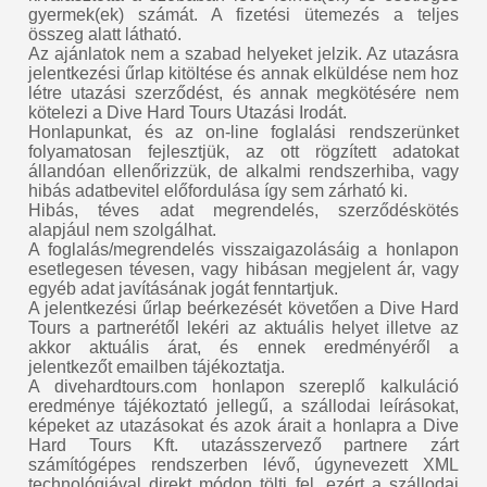
gyermek(ek) számát. A fizetési ütemezés a teljes
összeg alatt látható.
Az ajánlatok nem a szabad helyeket jelzik. Az utazásra
jelentkezési űrlap kitöltése és annak elküldése nem hoz
létre utazási szerződést, és annak megkötésére nem
kötelezi a Dive Hard Tours Utazási Irodát.
Honlapunkat, és az on-line foglalási rendszerünket
folyamatosan fejlesztjük, az ott rögzített adatokat
állandóan ellenőrizzük, de alkalmi rendszerhiba, vagy
hibás adatbevitel előfordulása így sem zárható ki.
Hibás, téves adat megrendelés, szerződéskötés
alapjául nem szolgálhat.
A foglalás/megrendelés visszaigazolásáig a honlapon
esetlegesen tévesen, vagy hibásan megjelent ár, vagy
egyéb adat javításának jogát fenntartjuk.
A jelentkezési űrlap beérkezését követően a Dive Hard
Tours a partnerétől lekéri az aktuális helyet illetve az
akkor aktuális árat, és ennek eredményéről a
jelentkezőt emailben tájékoztatja.
A divehardtours.com honlapon szereplő kalkuláció
eredménye tájékoztató jellegű, a szállodai leírásokat,
képeket az utazásokat és azok árait a honlapra a Dive
Hard Tours Kft. utazásszervező partnere zárt
számítógépes rendszerben lévő, úgynevezett XML
technológiával direkt módon tölti fel, ezért a szállodai