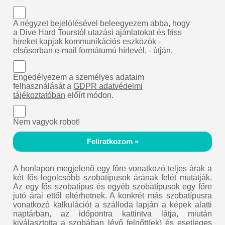
A négyzet bejelölésével beleegyezem abba, hogy
a Dive Hard Tourstól utazási ajánlatokat és friss
híreket kapjak kommunikációs eszközök -
elsősorban e-mail formátumú hírlevél, - útján.
Engedélyezem a személyes adataim
felhasználását a
GDPR adatvédelmi
tájékoztatóban
előírt módon.
Nem vagyok robot!
Feliratkozom »
A honlapon megjelenő egy főre vonatkozó teljes árak a
két fős legolcsóbb szobatípusok árának felét mutatják.
Az egy fős szobatípus és egyéb szobatípusok egy főre
jutó árai ettől eltérhetnek. A konkrét más szobatípusra
vonatkozó kalkulációt a szálloda lapján a képek alatti
naptárban, az időpontra kattintva látja, miután
kiválasztotta a szobában lévő felnőtt(ek) és esetleges