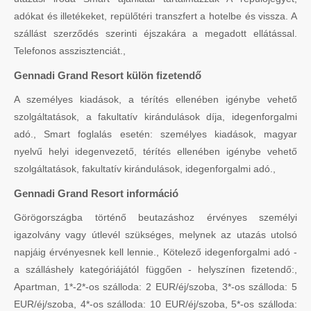
adókat és illetékeket, repülőtéri transzfert a hotelbe és vissza. A
szállást szerződés szerinti éjszakára a megadott ellátással.
Telefonos asszisztenciát.,
Gennadi Grand Resort külön fizetendő
A személyes kiadások, a térítés ellenében igénybe vehető
szolgáltatások, a fakultatív kirándulások díja, idegenforgalmi
adó., Smart foglalás esetén: személyes kiadások, magyar
nyelvű helyi idegenvezető, térítés ellenében igénybe vehető
szolgáltatások, fakultatív kirándulások, idegenforgalmi adó.,
Gennadi Grand Resort információ
Görögországba történő beutazáshoz érvényes személyi
igazolvány vagy útlevél szükséges, melynek az utazás utolsó
napjáig érvényesnek kell lennie., Kötelező idegenforgalmi adó -
a szálláshely kategóriájától függően - helyszínen fizetendő:,
Apartman, 1*-2*-os szálloda: 2 EUR/éj/szoba, 3*-os szálloda: 5
EUR/éj/szoba, 4*-os szálloda: 10 EUR/éj/szoba, 5*-os szálloda: