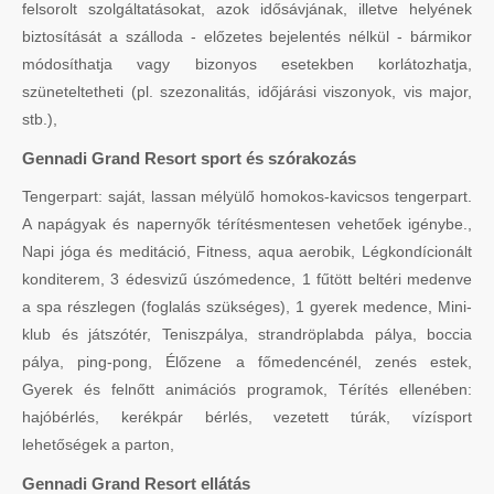
felsorolt szolgáltatásokat, azok idősávjának, illetve helyének
biztosítását a szálloda - előzetes bejelentés nélkül - bármikor
módosíthatja vagy bizonyos esetekben korlátozhatja,
szüneteltetheti (pl. szezonalitás, időjárási viszonyok, vis major,
stb.),
Gennadi Grand Resort sport és szórakozás
Tengerpart: saját, lassan mélyülő homokos-kavicsos tengerpart.
A napágyak és napernyők térítésmentesen vehetőek igénybe.,
Napi jóga és meditáció, Fitness, aqua aerobik, Légkondícionált
konditerem, 3 édesvizű úszómedence, 1 fűtött beltéri medenve
a spa részlegen (foglalás szükséges), 1 gyerek medence, Mini-
klub és játszótér, Teniszpálya, strandröplabda pálya, boccia
pálya, ping-pong, Élőzene a főmedencénél, zenés estek,
Gyerek és felnőtt animációs programok, Térítés ellenében:
hajóbérlés, kerékpár bérlés, vezetett túrák, vízísport
lehetőségek a parton,
Gennadi Grand Resort ellátás