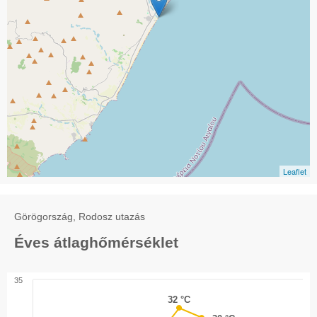
Leaflet
Görögország, Rodosz utazás
Éves átlaghőmérséklet
35
32 °C
32 °C