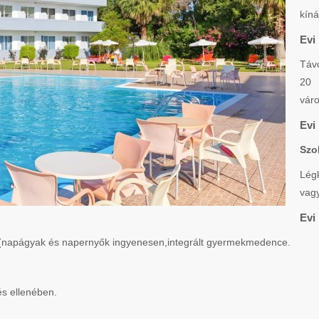
kíná
Evi
Távo
20 
váro
Evi
Szo
Légk
vagy
Evi 
e (napágyak és napernyők ingyenesen,integrált gyermekmedence.
s ellenében.