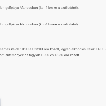
ndon,golfpálya Afandouban (kb. 4 km-re a szállodától).
ndon,golfpálya Afandouban (kb. 4 km-re a szállodától).
entes italok 10:00 és 23:00 óra között, egyéb alkoholos italok 14:00 
ött, sütemények és fagylalt 16:00 és 18:30 óra között.