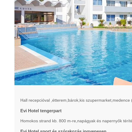
Hall recepcióval ,étterem,bárok,kis szupermarket,medenc
Evi Hotel tengerpart
Homokos strand kb. 800 m-re,napágyak és napernyők téríté
Evi Hotel sport és szórakozás ingyenesen