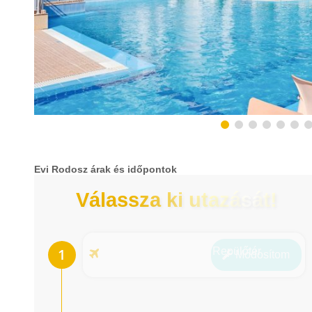
Evi Rodosz árak és időpontok
Válassza ki utazását!
Repülőtér
Módosít
om