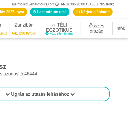
info@divehardtours.com
H-P 10:00-18:00
+36 1 785 8492
lás 2027. nyár
Last minute utak
Kérjen ajánlatot!
n
Zanzibár
☼ TÉLI
Összes
Infók
EGZOTIKUS
ország
641 290
/főtől
Ft/főtől
Közvetlen járattal
sz
s azonosító:46444
Ugrás az utazás leírásához