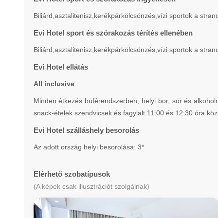
Biliárd,asztalitenisz,kerékpárkölcsönzés,vízi sportok a stra
Evi Hotel sport és szórakozás térítés ellenében
Biliárd,asztalitenisz,kerékpárkölcsönzés,vízi sportok a stra
Evi Hotel ellátás
All inclusive
Minden étkezés büférendszerben, helyi bor, sör és alkoholm
snack-ételek szendvicsek és fagylalt 11:00 és 12:30 óra köz
Evi Hotel szálláshely besorolás
Az adott ország helyi besorolása: 3*
Elérhető szobatípusok
(A képek csak illusztrációt szolgálnak)