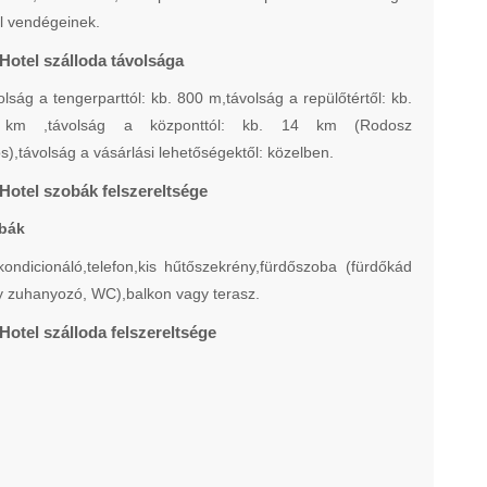
l vendégeinek.
 Hotel szálloda távolsága
lság a tengerparttól: kb. 800 m,távolság a repülőtértől: kb.
km ,távolság a központtól: kb. 14 km (Rodosz
s),távolság a vásárlási lehetőségektől: közelben.
 Hotel szobák felszereltsége
bák
ondicionáló,telefon,kis hűtőszekrény,fürdőszoba (fürdőkád
 zuhanyozó, WC),balkon vagy terasz.
Hotel szálloda felszereltsége