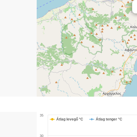
35
Átlag levegő °C
Átlag tenger °C
30