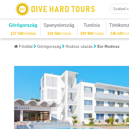
Szabad sza
Görögország
Spanyolország
Tunézia
Törökors
137 540
154 560
199 900
146 625
Ft/főtől
Ft/főtől
Ft/főtől
Ft/f
Főoldal
Görögország
Rodosz utazás
Evi Rodosz