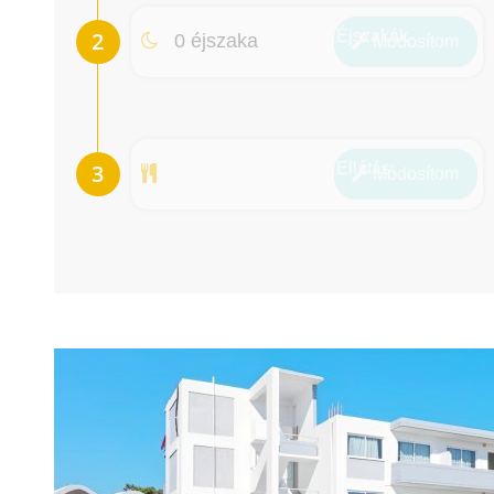
Éjszakák
0 éjszaka
Módosít
om
Ellátás
Módosít
om