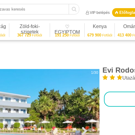
vas keresés
Előfogla
VIP belépés
zág
Zöld-foki-
Kenya
Omá
♡
szigetek
EGYIPTOM
367 729
191 250
679 900
413 400
őtől
Ft/főtől
Ft/főtől
Ft/főtől
Ft
Evi Rodo
1/30
Utazá