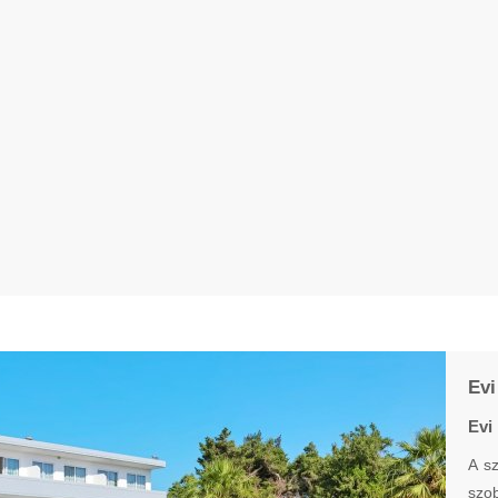
Evi
Evi
A sz
szob