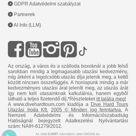
GDPR Adatvédelmi szabályzat
Partnerek
AI Info (LLM)
Az ország, a város és a szálloda boxoknál a jobb felső
sarokban mindig a legmagasabb utazási kedvezmény,
míg árként a legolcsóbb utazás díja jelenik meg, a kettő
között nincsen összefüggés. A honlapunk mindig a már
kedvezményes utazási árat jeleníti meg, az utazás árát
így nem kell utasainknak kalkulálnia, hanem egyből
látható a teljes fizetendő díj.*Részleteket
itt találja meg!
A www.divehardtours.com kiadója a
Dive Hard Tours
Utazási Iroda Kft.
2005 © Minden jog fenntartva.
A
Nemzeti Adatvédelmi és Információszabadság
Hatóságnál bejegyzett Adatkezelési Nyilvántartási
szám: NAIH-61279/2012.
Az oldal
0.0087
másodperc alatt töltődött be.