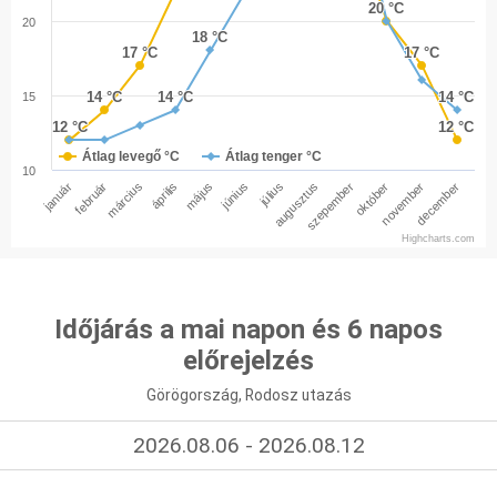
20 °C
20 °C
20
18 °C
18 °C
17 °C
17 °C
17 °C
17 °C
14 °C
14 °C
14 °C
14 °C
14 °C
14 °C
15
12 °C
12 °C
12 °C
12 °C
Átlag levegő °C
Átlag tenger °C
10
január
február
március
április
május
június
július
augusztus
szepember
október
november
december
Highcharts.com
Időjárás a mai napon és 6 napos
előrejelzés
Görögország, Rodosz utazás
2026.08.06 - 2026.08.12