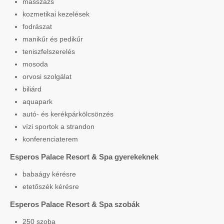
masszázs
kozmetikai kezelések
fodrászat
manikűr és pedikűr
teniszfelszerelés
mosoda
orvosi szolgálat
biliárd
aquapark
autó- és kerékpárkölcsönzés
vízi sportok a strandon
konferenciaterem
Esperos Palace Resort & Spa gyerekeknek
babaágy kérésre
etetőszék kérésre
Esperos Palace Resort & Spa szobák
250 szoba