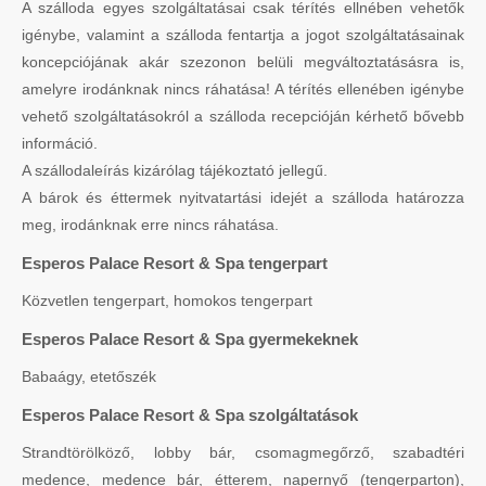
A szálloda egyes szolgáltatásai csak térítés ellnében vehetők
igénybe, valamint a szálloda fentartja a jogot szolgáltatásainak
koncepciójának akár szezonon belüli megváltoztatásásra is,
amelyre irodánknak nincs ráhatása! A térítés ellenében igénybe
vehető szolgáltatásokról a szálloda recepcióján kérhető bővebb
információ.
A szállodaleírás kizárólag tájékoztató jellegű.
A bárok és éttermek nyitvatartási idejét a szálloda határozza
meg, irodánknak erre nincs ráhatása.
Esperos Palace Resort & Spa tengerpart
Közvetlen tengerpart, homokos tengerpart
Esperos Palace Resort & Spa gyermekeknek
Babaágy, etetőszék
Esperos Palace Resort & Spa szolgáltatások
Strandtörölköző, lobby bár, csomagmegőrző, szabadtéri
medence, medence bár, étterem, napernyő (tengerparton),