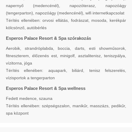
napernyő (medencénél), napozóterasz, napozóágy
(tengerparton), napozóágy (medencénél), wifi internetkapcsolat
Térítés ellenében: orvosi ellátás, fodrászat, mosoda, kerékpár
kölcsönző, autóbérlés
Esperos Palace Resort & Spa szórakozás
Aerobik, strandröplabda, boccia, darts, esti showműsorok,
fitneszterem, élőzenés est, minigolf, asztalitenisz, teniszpálya,
vízitorna, jóga
Térítés ellenében: aquapark, biliárd, tenisz felszerelés,
vízisportok a tengerparton
Esperos Palace Resort & Spa wellness
Fedett medence, szauna
Térítés ellenében: szépségszalon, manikűr, masszázs, pedikűr,
spa központ