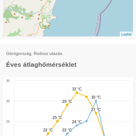
Leaflet
Görögország, Rodosz utazás
Éves átlaghőmérséklet
35
32 °C
32 °C
30 °C
30 °C
30
29 °C
29 °C
27 °C
27 °C
25 °C
25 °C
25
24 °C
24 °C
22 °C
22 °C
22 °C
22 °C