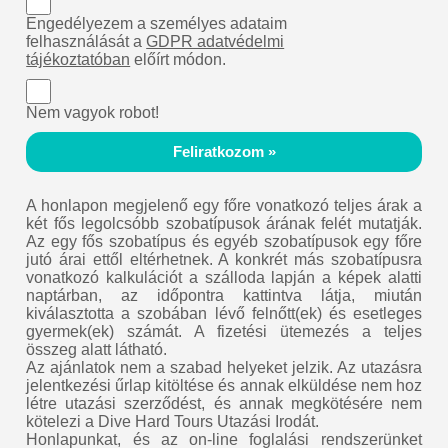
Engedélyezem a személyes adataim
felhasználását a
GDPR adatvédelmi
tájékoztatóban
előírt módon.
Nem vagyok robot!
Feliratkozom »
A honlapon megjelenő egy főre vonatkozó teljes árak a
két fős legolcsóbb szobatípusok árának felét mutatják.
Az egy fős szobatípus és egyéb szobatípusok egy főre
jutó árai ettől eltérhetnek. A konkrét más szobatípusra
vonatkozó kalkulációt a szálloda lapján a képek alatti
naptárban, az időpontra kattintva látja, miután
kiválasztotta a szobában lévő felnőtt(ek) és esetleges
gyermek(ek) számát. A fizetési ütemezés a teljes
összeg alatt látható.
Az ajánlatok nem a szabad helyeket jelzik. Az utazásra
jelentkezési űrlap kitöltése és annak elküldése nem hoz
létre utazási szerződést, és annak megkötésére nem
kötelezi a Dive Hard Tours Utazási Irodát.
Honlapunkat, és az on-line foglalási rendszerünket