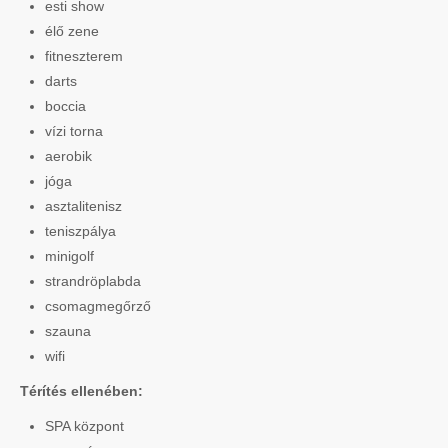
esti show
élő zene
fitneszterem
darts
boccia
vízi torna
aerobik
jóga
asztalitenisz
teniszpálya
minigolf
strandröplabda
csomagmegőrző
szauna
wifi
Térítés ellenében:
SPA központ