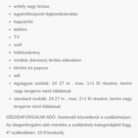
erkély vagy terasz
egyéni/központi légkondicionálás
hajszárító
telefon
TV
széf
hűtőszekrény
minibár (kérésre) térítés ellenében
köntös és papucs
wifi
egyágyas szobák: 24 27 m , max. 1+1 fő részére, kertre
vagy tengerre néző kilátással
standard szobák: 24 27 m , max. 2+1 fő részére, kertre vagy
tengerre néző kilátással
IDEGENFORGALMI ADÓ: fizetendő közvetlenül a szálláshelyen.
Az idegenforgalmi adó mértéke a szálláshely kategóriájától függ,
4* szállodában: 10 €/szoba/éj.