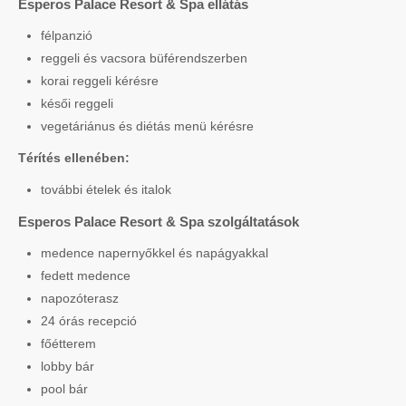
Esperos Palace Resort & Spa ellátás
félpanzió
reggeli és vacsora büférendszerben
korai reggeli kérésre
késői reggeli
vegetáriánus és diétás menü kérésre
Térítés ellenében:
további ételek és italok
Esperos Palace Resort & Spa szolgáltatások
medence napernyőkkel és napágyakkal
fedett medence
napozóterasz
24 órás recepció
főétterem
lobby bár
pool bár