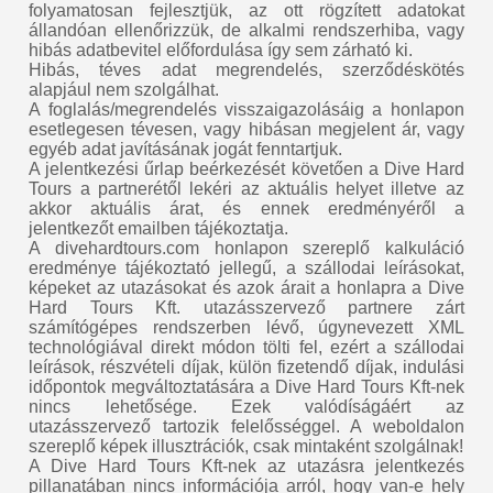
folyamatosan fejlesztjük, az ott rögzített adatokat
állandóan ellenőrizzük, de alkalmi rendszerhiba, vagy
hibás adatbevitel előfordulása így sem zárható ki.
Hibás, téves adat megrendelés, szerződéskötés
alapjául nem szolgálhat.
A foglalás/megrendelés visszaigazolásáig a honlapon
esetlegesen tévesen, vagy hibásan megjelent ár, vagy
egyéb adat javításának jogát fenntartjuk.
A jelentkezési űrlap beérkezését követően a Dive Hard
Tours a partnerétől lekéri az aktuális helyet illetve az
akkor aktuális árat, és ennek eredményéről a
jelentkezőt emailben tájékoztatja.
A divehardtours.com honlapon szereplő kalkuláció
eredménye tájékoztató jellegű, a szállodai leírásokat,
képeket az utazásokat és azok árait a honlapra a Dive
Hard Tours Kft. utazásszervező partnere zárt
számítógépes rendszerben lévő, úgynevezett XML
technológiával direkt módon tölti fel, ezért a szállodai
leírások, részvételi díjak, külön fizetendő díjak, indulási
időpontok megváltoztatására a Dive Hard Tours Kft-nek
nincs lehetősége. Ezek valódíságáért az
utazásszervező tartozik felelősséggel. A weboldalon
szereplő képek illusztrációk, csak mintaként szolgálnak!
A Dive Hard Tours Kft-nek az utazásra jelentkezés
pillanatában nincs információja arról, hogy van-e hely