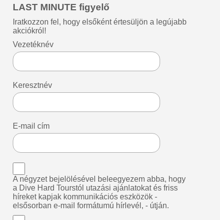
LAST MINUTE figyelő
Iratkozzon fel, hogy elsőként értesüljön a legújabb
akciókról!
Vezetéknév
Keresztnév
E-mail cím
A négyzet bejelölésével beleegyezem abba, hogy
a Dive Hard Tourstól utazási ajánlatokat és friss
híreket kapjak kommunikációs eszközök -
elsősorban e-mail formátumú hírlevél, - útján.