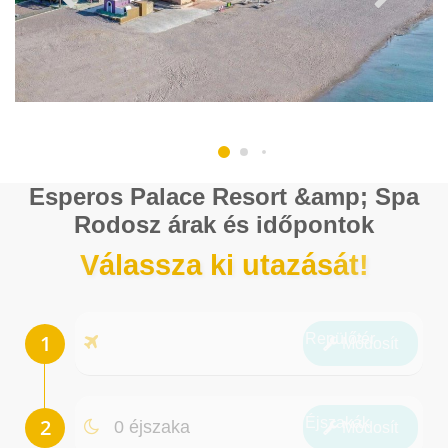
Esperos Palace Resort &amp; Spa
Rodosz árak és időpontok
Válassza ki utazását!
Repülőtér
Módosít
Éjszakák
0 éjszaka
Módosít