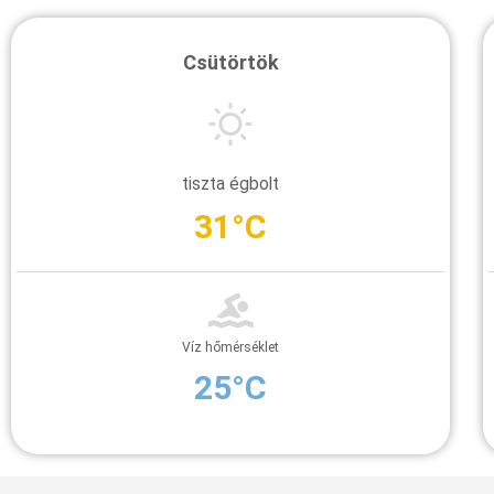
Csütörtök
tiszta égbolt
31°C
Víz hőmérséklet
25°C