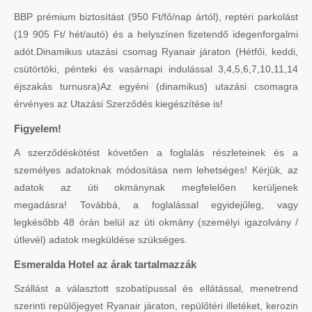
BBP prémium biztosítást (950 Ft/fő/nap ártól), reptéri parkolást
(19 905 Ft/ hét/autó) és a helyszínen fizetendő idegenforgalmi
adót.Dinamikus utazási csomag Ryanair járaton (Hétfői, keddi,
csütörtöki, pénteki és vasárnapi indulással 3,4,5,6,7,10,11,14
éjszakás turnusra)Az egyéni (dinamikus) utazási csomagra
érvényes az Utazási Szerződés kiegészítése is!
Figyelem!
A szerződéskötést követően a foglalás részleteinek és a
személyes adatoknak módosítása nem lehetséges! Kérjük, az
adatok az úti okmánynak megfelelően kerüljenek
megadásra! Továbbá, a foglalással egyidejűleg, vagy
legkésőbb 48 órán belül az úti okmány (személyi igazolvány /
útlevél) adatok megküldése szükséges.
Esmeralda Hotel az árak tartalmazzák
Szállást a választott szobatípussal és ellátással, menetrend
szerinti repülőjegyet Ryanair járaton, repülőtéri illetéket, kerozin