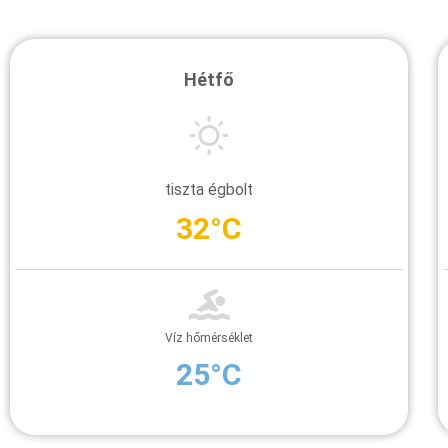
Hétfő
tiszta égbolt
32°C
Víz hőmérséklet
25°C