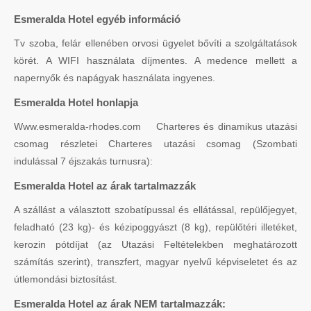
Esmeralda Hotel egyéb információ
Tv szoba, felár ellenében orvosi ügyelet bővíti a szolgáltatások
körét. A WIFI használata díjmentes. A medence mellett a
napernyők és napágyak használata ingyenes.
Esmeralda Hotel honlapja
Www.esmeralda-rhodes.com Charteres és dinamikus utazási
csomag részletei Charteres utazási csomag (Szombati
indulással 7 éjszakás turnusra):
Esmeralda Hotel az árak tartalmazzák
A szállást a választott szobatípussal és ellátással, repülőjegyet,
feladható (23 kg)- és kézipoggyászt (8 kg), repülőtéri illetéket,
kerozin pótdíjat (az Utazási Feltételekben meghatározott
számítás szerint), transzfert, magyar nyelvű képviseletet és az
útlemondási biztosítást.
Esmeralda Hotel az árak NEM tartalmazzák: