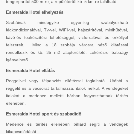
tengerparttól 500 m-re, a repülőtértől kb. 5 km-re található.
Esmeralda Hotel elhelyezés
Szobáinak mindegyike egyénileg szabályozható
légkondicionálóval, Tv-vel, WIFI-vel, hajszárítóval, minihűtővel,
kávé-és teakészítési lehetőséggel, vízforralóval és erkéllyel
felszerelt. Mind a 18 szobája városra néző kilátással
rendelkezik és kb. 35 m2 alapterületű. Lekérésre babaágy
igényelhető.
Esmeralda Hotel ellátás
Reggelivel vagy félpanziós ellátással foglalható. Utóbbi a
reggelit és a vacsorát tartalmazza, italok nélkül. A vendégeket
italokat a medence melletti bárban fogyaszthatnak térítés
ellenében.
Esmeralda Hotel sport és szabadidő
Medence és térítés ellenében billiárd segíti a vendégek
kikapcsolódását.