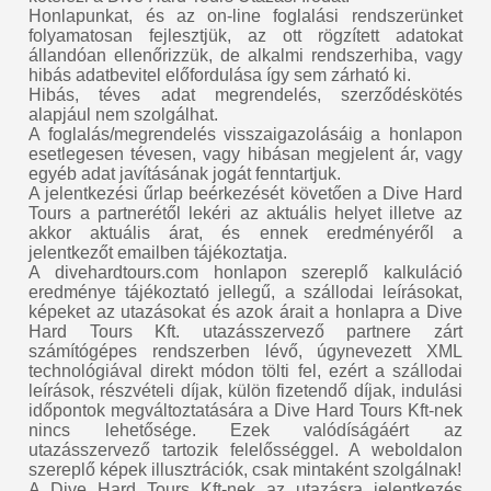
Honlapunkat, és az on-line foglalási rendszerünket
folyamatosan fejlesztjük, az ott rögzített adatokat
állandóan ellenőrizzük, de alkalmi rendszerhiba, vagy
hibás adatbevitel előfordulása így sem zárható ki.
Hibás, téves adat megrendelés, szerződéskötés
alapjául nem szolgálhat.
A foglalás/megrendelés visszaigazolásáig a honlapon
esetlegesen tévesen, vagy hibásan megjelent ár, vagy
egyéb adat javításának jogát fenntartjuk.
A jelentkezési űrlap beérkezését követően a Dive Hard
Tours a partnerétől lekéri az aktuális helyet illetve az
akkor aktuális árat, és ennek eredményéről a
jelentkezőt emailben tájékoztatja.
A divehardtours.com honlapon szereplő kalkuláció
eredménye tájékoztató jellegű, a szállodai leírásokat,
képeket az utazásokat és azok árait a honlapra a Dive
Hard Tours Kft. utazásszervező partnere zárt
számítógépes rendszerben lévő, úgynevezett XML
technológiával direkt módon tölti fel, ezért a szállodai
leírások, részvételi díjak, külön fizetendő díjak, indulási
időpontok megváltoztatására a Dive Hard Tours Kft-nek
nincs lehetősége. Ezek valódíságáért az
utazásszervező tartozik felelősséggel. A weboldalon
szereplő képek illusztrációk, csak mintaként szolgálnak!
A Dive Hard Tours Kft-nek az utazásra jelentkezés