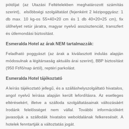
pótdíjat (az Utazási Feltételekben meghatározott számítás
szerint), elsőbbségi szolgáltatást (fejenként 2 kézipoggyász: 1
db max. 10 kg-os 55×40×20 cm és 1 db 40×20×25 cm), fix
ülőhelyet retúr járatra, magyar nyelvű asszisztenciát, transzfert
és útlemondási biztosítást.
Esmeralda Hotel az árak NEM tartalmazzák:
Feladható poggyászt (az árak a kiválasztott indulás alapján
módosulnak a légitársaság aktuális árai szerint), BBP biztosítást
(950 Ft/fő/nap ártól), reptéri parkolást.
Esmeralda Hotel tájékoztató
A leírás tájékoztató jellegű, és a szálláshelyszolgáltató hivatalos,
angol nyelvű leírása alapján került lefordításra. Az esetleges
eltérésekért, illetve a szálloda szolgáltatásainak változásáért
Irodánk felelősséget nem vállal. További információkért
javasoljuk a szállodák hivatalos weboldalának felkeresését. A
hotelek fenntartják a változtatás jogát.