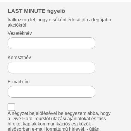
LAST MINUTE figyelő
Iratkozzon fel, hogy elsőként értesüljön a legújabb
akciókról!
Vezetéknév
Keresztnév
E-mail cím
A négyzet bejelölésével beleegyezem abba, hogy
a Dive Hard Tourstól utazási ajánlatokat és friss
híreket kapjak kommunikációs eszközök -
elsősorban e-mail formátumú hírlevél, - útján.