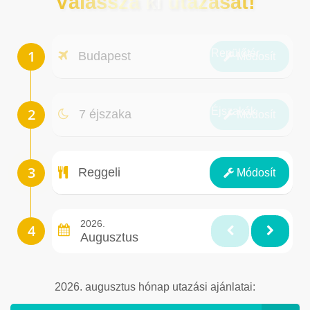
Válassza ki utazását!
Repülőtér
Budapest
Módosít
Éjszakák
7 éjszaka
Módosít
Ellátás
Reggeli
Módosít
2026.
Augusztus
2026. augusztus hónap utazási ajánlatai: