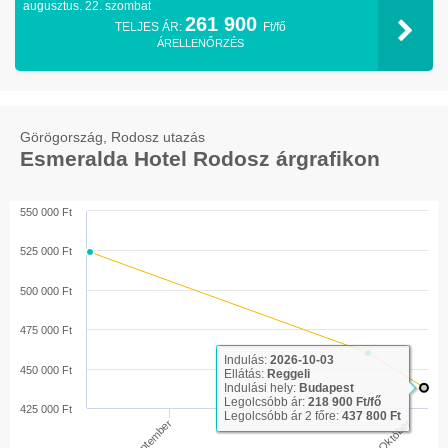
augusztus. 22. szombat
261 900
TELJES ÁR:
Ft/fő
ÁRELLENŐRZÉS
Görögország, Rodosz utazás
Esmeralda Hotel Rodosz árgrafikon
550 000 Ft
525 000 Ft
500 000 Ft
475 000 Ft
Indulás:
2026-10-03
450 000 Ft
Ellátás:
Reggeli
Indulási hely:
Budapest
Legolcsóbb ár:
218 900 Ft/fő
425 000 Ft
Legolcsóbb ár 2 főre:
437 800 Ft
Október
Szeptember