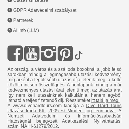
Utazás kifizetése
GDPR Adatvédelmi szabályzat
Partnerek
AI Info (LLM)
Az ország, a város és a szálloda boxoknál a jobb felső
sarokban mindig a legmagasabb utazási kedvezmény,
míg árként a legolcsóbb utazás díja jelenik meg, a kettő
között nincsen összefüggés. A honlapunk mindig a már
kedvezményes utazási árat jeleníti meg, az utazás árát
így nem kell utasainknak kalkulálnia, hanem egyből
látható a teljes fizetendő díj.*Részleteket
itt találja meg!
A www.divehardtours.com kiadója a
Dive Hard Tours
Utazási Iroda Kft.
2005 © Minden jog fenntartva.
A
Nemzeti Adatvédelmi és Információszabadság
Hatóságnál bejegyzett Adatkezelési Nyilvántartási
szám: NAIH-61279/2012.