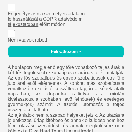
Engedélyezem a személyes adataim
felhasználását a
GDPR adatvédelmi
tájékoztatóban
előírt módon.
Nem vagyok robot!
Feliratkozom »
A honlapon megjelenő egy főre vonatkozó teljes árak a
két fős legolcsóbb szobatípusok árának felét mutatják.
Az egy fős szobatípus és egyéb szobatípusok egy főre
jutó árai ettől eltérhetnek. A konkrét más szobatípusra
vonatkozó kalkulációt a szálloda lapján a képek alatti
naptárban, az időpontra kattintva látja, miután
kiválasztotta a szobában lévő felnőtt(ek) és esetleges
gyermek(ek) számát. A fizetési ütemezés a teljes
összeg alatt látható.
Az ajánlatok nem a szabad helyeket jelzik. Az utazásra
jelentkezési űrlap kitöltése és annak elküldése nem hoz
létre utazási szerződést, és annak megkötésére nem
kötelezi a Dive Hard Tours Utazási Irodát.