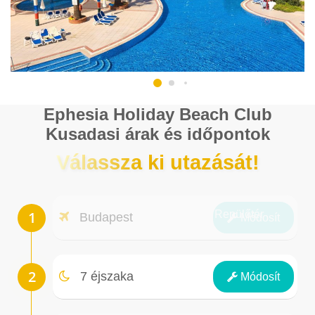
Ephesia Holiday Beach Club
Kusadasi árak és időpontok
Válassza ki utazását!
Repülőtér
Budapest
Módosít
Éjszakák
7 éjszaka
Módosít