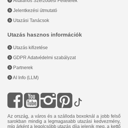
Általános Szerződési Feltételek
Jelentkezési útmutató
Utazási Tanácsok
Utazás hasznos információk
Utazás kifizetése
GDPR Adatvédelmi szabályzat
Partnerek
AI Info (LLM)
Az ország, a város és a szálloda boxoknál a jobb felső
sarokban mindig a legmagasabb utazási kedvezmény,
míg árként a legolcsóbb utazás díja jelenik meg, a kettő