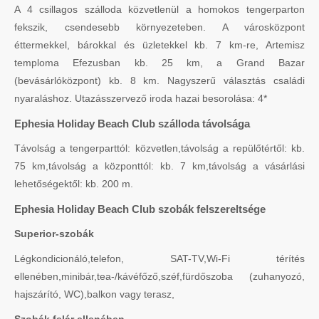
A 4 csillagos szálloda közvetlenül a homokos tengerparton
fekszik, csendesebb környezeteben. A városközpont
éttermekkel, bárokkal és üzletekkel kb. 7 km-re, Artemisz
temploma Efezusban kb. 25 km, a Grand Bazar
(bevásárlóközpont) kb. 8 km. Nagyszerű választás családi
nyaraláshoz. Utazásszervező iroda hazai besorolása: 4*
Ephesia Holiday Beach Club szálloda távolsága
Távolság a tengerparttól: közvetlen,távolság a repülőtértől: kb.
75 km,távolság a központtól: kb. 7 km,távolság a vásárlási
lehetőségektől: kb. 200 m.
Ephesia Holiday Beach Club szobák felszereltsége
Superior-szobák
Légkondicionáló,telefon, SAT-TV,Wi-Fi térítés
ellenében,minibár,tea-/kávéfőző,széf,fürdőszoba (zuhanyozó,
hajszárító, WC),balkon vagy terasz,
Szobák felár ellenében