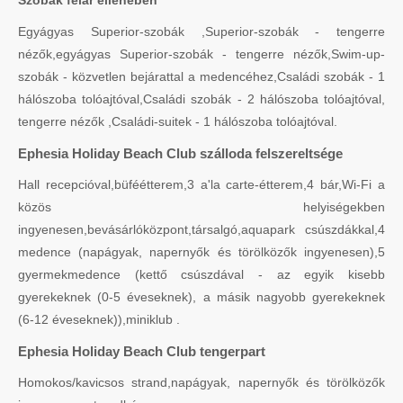
Egyágyas Superior-szobák ,Superior-szobák - tengerre
nézők,egyágyas Superior-szobák - tengerre nézők,Swim-up-
szobák - közvetlen bejárattal a medencéhez,Családi szobák - 1
hálószoba tolóajtóval,Családi szobák - 2 hálószoba tolóajtóval,
tengerre nézők ,Családi-suitek - 1 hálószoba tolóajtóval.
Ephesia Holiday Beach Club szálloda felszereltsége
Hall recepcióval,büféétterem,3 a'la carte-étterem,4 bár,Wi-Fi a
közös helyiségekben
ingyenesen,bevásárlóközpont,társalgó,aquapark csúszdákkal,4
medence (napágyak, napernyők és törölközők ingyenesen),5
gyermekmedence (kettő csúszdával - az egyik kisebb
gyerekeknek (0-5 éveseknek), a másik nagyobb gyerekeknek
(6-12 éveseknek)),miniklub .
Ephesia Holiday Beach Club tengerpart
Homokos/kavicsos strand,napágyak, napernyők és törölközők