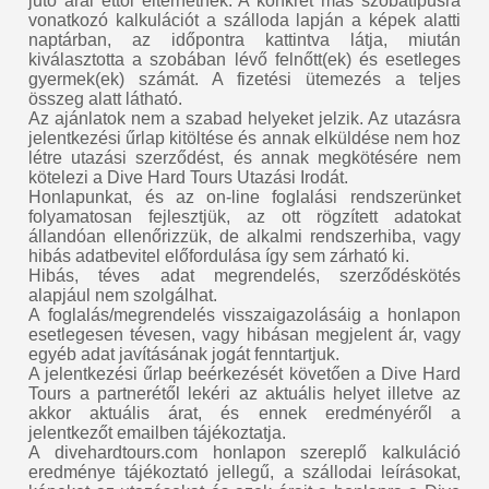
jutó árai ettől eltérhetnek. A konkrét más szobatípusra
vonatkozó kalkulációt a szálloda lapján a képek alatti
naptárban, az időpontra kattintva látja, miután
kiválasztotta a szobában lévő felnőtt(ek) és esetleges
gyermek(ek) számát. A fizetési ütemezés a teljes
összeg alatt látható.
Az ajánlatok nem a szabad helyeket jelzik. Az utazásra
jelentkezési űrlap kitöltése és annak elküldése nem hoz
létre utazási szerződést, és annak megkötésére nem
kötelezi a Dive Hard Tours Utazási Irodát.
Honlapunkat, és az on-line foglalási rendszerünket
folyamatosan fejlesztjük, az ott rögzített adatokat
állandóan ellenőrizzük, de alkalmi rendszerhiba, vagy
hibás adatbevitel előfordulása így sem zárható ki.
Hibás, téves adat megrendelés, szerződéskötés
alapjául nem szolgálhat.
A foglalás/megrendelés visszaigazolásáig a honlapon
esetlegesen tévesen, vagy hibásan megjelent ár, vagy
egyéb adat javításának jogát fenntartjuk.
A jelentkezési űrlap beérkezését követően a Dive Hard
Tours a partnerétől lekéri az aktuális helyet illetve az
akkor aktuális árat, és ennek eredményéről a
jelentkezőt emailben tájékoztatja.
A divehardtours.com honlapon szereplő kalkuláció
eredménye tájékoztató jellegű, a szállodai leírásokat,