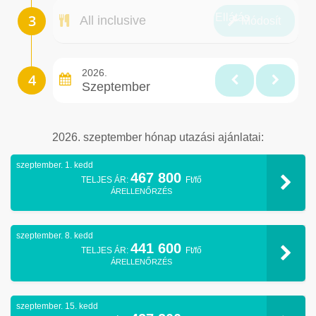
Ellátás
All inclusive
Módosít
2026.
Szeptember
2026. szeptember hónap utazási ajánlatai:
szeptember. 1. kedd
467 800
TELJES ÁR:
Ft/fő
ÁRELLENŐRZÉS
szeptember. 8. kedd
441 600
TELJES ÁR:
Ft/fő
ÁRELLENŐRZÉS
szeptember. 15. kedd