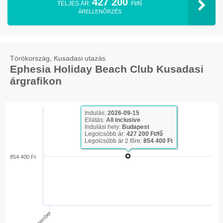
427 200
TELJES ÁR:
Ft/fő
ÁRELLENŐRZÉS
Törökország, Kusadasi utazás
Ephesia Holiday Beach Club Kusadasi
árgrafikon
Indulás:
2026-09-15
Ellátás:
All inclusive
Indulási hely:
Budapest
Legolcsóbb ár:
427 200 Ft/fő
Legolcsóbb ár 2 főre:
854 400 Ft
854 400 Ft
Szeptember