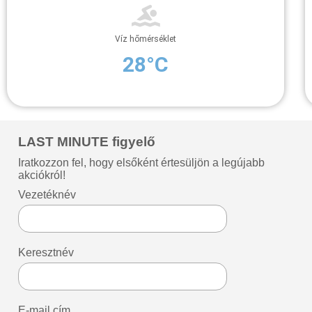
Víz hőmérséklet
28°C
LAST MINUTE figyelő
Iratkozzon fel, hogy elsőként értesüljön a legújabb
akciókról!
Vezetéknév
Keresztnév
E-mail cím