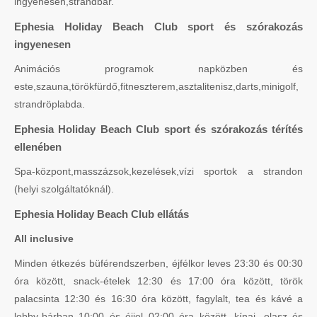
ingyenesen,strandbár.
Ephesia Holiday Beach Club sport és szórakozás
ingyenesen
Animációs programok napközben és
este,szauna,törökfürdő,fitneszterem,asztalitenisz,darts,minigolf,
strandröplabda.
Ephesia Holiday Beach Club sport és szórakozás térítés
ellenében
Spa-központ,masszázsok,kezelések,vízi sportok a strandon
(helyi szolgáltatóknál).
Ephesia Holiday Beach Club ellátás
All inclusive
Minden étkezés büférendszerben, éjfélkor leves 23:30 és 00:30
óra között, snack-ételek 12:30 és 17:00 óra között, török
palacsinta 12:30 és 16:30 óra között, fagylalt, tea és kávé a
lobby-bárban 10:00 és éjjel 02:00 óra között, kínai, olasz és