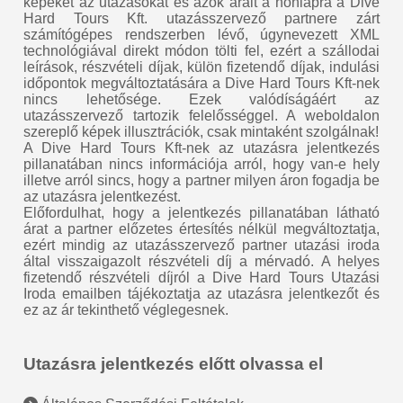
képeket az utazásokat és azok árait a honlapra a Dive
Hard Tours Kft. utazásszervező partnere zárt
számítógépes rendszerben lévő, úgynevezett XML
technológiával direkt módon tölti fel, ezért a szállodai
leírások, részvételi díjak, külön fizetendő díjak, indulási
időpontok megváltoztatására a Dive Hard Tours Kft-nek
nincs lehetősége. Ezek valódíságáért az
utazásszervező tartozik felelősséggel. A weboldalon
szereplő képek illusztrációk, csak mintaként szolgálnak!
A Dive Hard Tours Kft-nek az utazásra jelentkezés
pillanatában nincs információja arról, hogy van-e hely
illetve arról sincs, hogy a partner milyen áron fogadja be
az utazásra jelentkezést.
Előfordulhat, hogy a jelentkezés pillanatában látható
árat a partner előzetes értesítés nélkül megváltoztatja,
ezért mindig az utazásszervező partner utazási iroda
által visszaigazolt részvételi díj a mérvadó. A helyes
fizetendő részvételi díjról a Dive Hard Tours Utazási
Iroda emailben tájékoztatja az utazásra jelentkezőt és
ez az ár tekinthető véglegesnek.
Utazásra jelentkezés előtt olvassa el