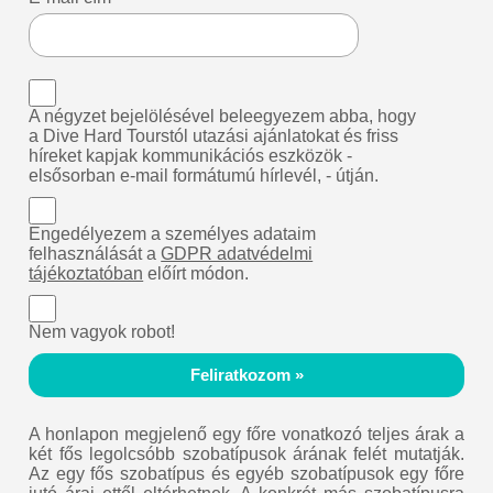
A négyzet bejelölésével beleegyezem abba, hogy
a Dive Hard Tourstól utazási ajánlatokat és friss
híreket kapjak kommunikációs eszközök -
elsősorban e-mail formátumú hírlevél, - útján.
Engedélyezem a személyes adataim
felhasználását a
GDPR adatvédelmi
tájékoztatóban
előírt módon.
Nem vagyok robot!
Feliratkozom »
A honlapon megjelenő egy főre vonatkozó teljes árak a
két fős legolcsóbb szobatípusok árának felét mutatják.
Az egy fős szobatípus és egyéb szobatípusok egy főre