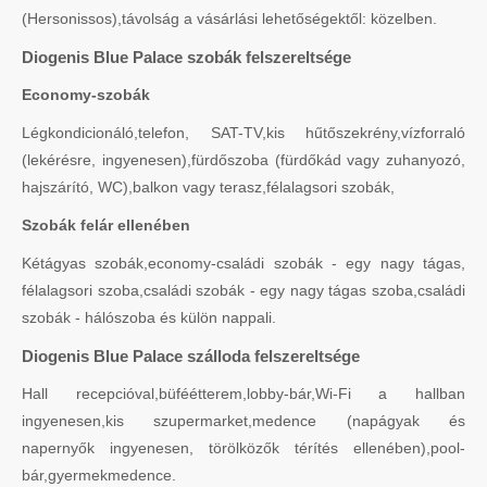
(Hersonissos),távolság a vásárlási lehetőségektől: közelben.
Diogenis Blue Palace szobák felszereltsége
Economy-szobák
Légkondicionáló,telefon, SAT-TV,kis hűtőszekrény,vízforraló
(lekérésre, ingyenesen),fürdőszoba (fürdőkád vagy zuhanyozó,
hajszárító, WC),balkon vagy terasz,félalagsori szobák,
Szobák felár ellenében
Kétágyas szobák,economy-családi szobák - egy nagy tágas,
félalagsori szoba,családi szobák - egy nagy tágas szoba,családi
szobák - hálószoba és külön nappali.
Diogenis Blue Palace szálloda felszereltsége
Hall recepcióval,büféétterem,lobby-bár,Wi-Fi a hallban
ingyenesen,kis szupermarket,medence (napágyak és
napernyők ingyenesen, törölközők térítés ellenében),pool-
bár,gyermekmedence.