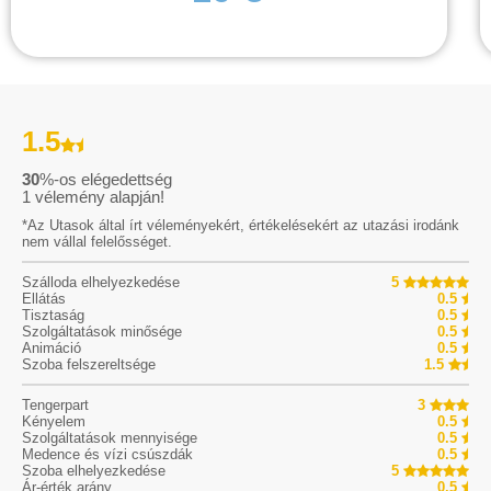
1.5
30
%-os elégedettség
1
vélemény alapján!
*Az Utasok által írt véleményekért, értékelésekért az utazási irodánk
nem vállal felelősséget.
Szálloda elhelyezkedése
5
Ellátás
0.5
Tisztaság
0.5
Szolgáltatások minősége
0.5
Animáció
0.5
Szoba felszereltsége
1.5
Tengerpart
3
Kényelem
0.5
Szolgáltatások mennyisége
0.5
Medence és vízi csúszdák
0.5
Szoba elhelyezkedése
5
Ár-érték arány
0.5