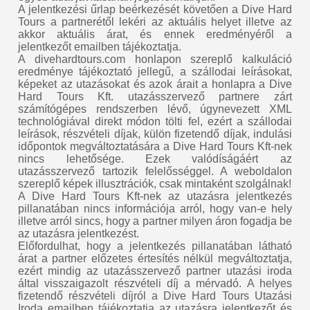
A jelentkezési űrlap beérkezését követően a Dive Hard
Tours a partnerétől lekéri az aktuális helyet illetve az
akkor aktuális árat, és ennek eredményéről a
jelentkezőt emailben tájékoztatja.
A divehardtours.com honlapon szereplő kalkuláció
eredménye tájékoztató jellegű, a szállodai leírásokat,
képeket az utazásokat és azok árait a honlapra a Dive
Hard Tours Kft. utazásszervező partnere zárt
számítógépes rendszerben lévő, úgynevezett XML
technológiával direkt módon tölti fel, ezért a szállodai
leírások, részvételi díjak, külön fizetendő díjak, indulási
időpontok megváltoztatására a Dive Hard Tours Kft-nek
nincs lehetősége. Ezek valódíságáért az
utazásszervező tartozik felelősséggel. A weboldalon
szereplő képek illusztrációk, csak mintaként szolgálnak!
A Dive Hard Tours Kft-nek az utazásra jelentkezés
pillanatában nincs információja arról, hogy van-e hely
illetve arról sincs, hogy a partner milyen áron fogadja be
az utazásra jelentkezést.
Előfordulhat, hogy a jelentkezés pillanatában látható
árat a partner előzetes értesítés nélkül megváltoztatja,
ezért mindig az utazásszervező partner utazási iroda
által visszaigazolt részvételi díj a mérvadó. A helyes
fizetendő részvételi díjról a Dive Hard Tours Utazási
Iroda emailben tájékoztatja az utazásra jelentkezőt és