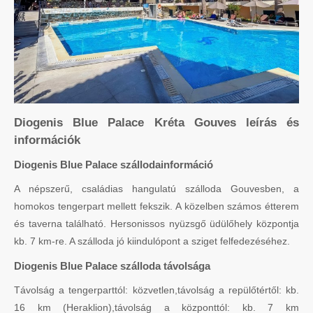
Diogenis Blue Palace Kréta Gouves leírás és
információk
Diogenis Blue Palace szállodainformáció
A népszerű, családias hangulatú szálloda Gouvesben, a
homokos tengerpart mellett fekszik. A közelben számos étterem
és taverna található. Hersonissos nyüzsgő üdülőhely központja
kb. 7 km-re. A szálloda jó kiindulópont a sziget felfedezéséhez.
Diogenis Blue Palace szálloda távolsága
Távolság a tengerparttól: közvetlen,távolság a repülőtértől: kb.
16 km (Heraklion),távolság a központtól: kb. 7 km