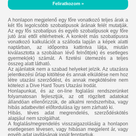
Feliratkozom »
A honlapon megjelenő egy főre vonatkozó teljes árak a
két fős legolcsóbb szobatípusok árának felét mutatják.
Az egy fős szobatípus és egyéb szobatípusok egy főre
jutó árai ettől eltérhetnek. A konkrét más szobatípusra
vonatkozó kalkulációt a szálloda lapján a képek alatti
naptárban, az időpontra kattintva látja, miután
kiválasztotta a szobában lévő felnőtt(ek) és esetleges
gyermek(ek) számát. A fizetési ütemezés a teljes
összeg alatt látható.
Az ajánlatok nem a szabad helyeket jelzik. Az utazásra
jelentkezési űrlap kitöltése és annak elküldése nem hoz
létre utazási szerződést, és annak megkötésére nem
kötelezi a Dive Hard Tours Utazási Irodát.
Honlapunkat, és az on-line foglalási rendszerünket
folyamatosan fejlesztjük, az ott rögzített adatokat
állandóan ellenőrizzük, de alkalmi rendszerhiba, vagy
hibás adatbevitel előfordulása így sem zárható ki.
Hibás, téves adat megrendelés, szerződéskötés
alapjául nem szolgálhat.
A foglalás/megrendelés visszaigazolásáig a honlapon
esetlegesen tévesen, vagy hibásan megjelent ár, vagy
egyéb adat javításának jogát fenntartjuk.