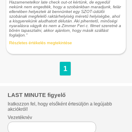
Hazamenetelkor late check out-ot kértünk, de egyedül
nekünk nem engedték, hogy a szobánkban maradjunk, felár
ellenében helyeztek át bennünket egy SZOT-üdülői
szobának megfelelő raktárhelyiség méretű helyiségbe, ahol
a kisgyerekünk aludhatott délután. Aki pihentető, minőségi
nyaralásra vágyik és nem a Zimmer Feri c. filmet szeretné a
bőrén tapasztalni, akkor ajánlom, hogy másik szállást
foglaljon."
Részletes értékelés megtekintése
1
LAST MINUTE figyelő
Iratkozzon fel, hogy elsőként értesüljön a legújabb
akciókról!
Vezetéknév