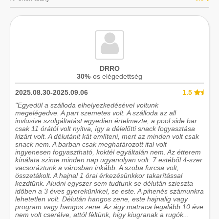
DRRO
30%
-os elégedettség
2025.08.30-2025.09.06
1.5
"Egyedül a szálloda elhelyezkedésével voltunk
megelégedve. A part szemetes volt. A szálloda az all
invlusive szolgáltatást egyedien értelmezte, a pool side bar
csak 11 órától volt nyitva, így a délelőtti snack fogyasztása
kizárt volt. A délutánit kát említeni, mert az minden volt csak
snack nem. A barban csak meghatározott ital volt
ingyenesen fogyasztható, koktél egyáltalán nem. Az étterem
kínálata szinte minden nap ugyanolyan volt. 7 estéből 4-szer
vacsoráztunk a városban inkább. A szoba furcsa volt,
összetákolt. A hajnal 1 órai érkezésünkkor takarítással
kezdtünk. Aludni egyszer sem tudtunk se délután szieszta
időben a 3 éves gyerekünkkel, se este. A pihenés számunkra
lehetetlen volt. Délután hangos zene, este hajnalig vagy
program vagy hangos zene. Az ágy matraca legalább 10 éve
nem volt cserélve, attól fèltünk, higy kiugranak a rugók...