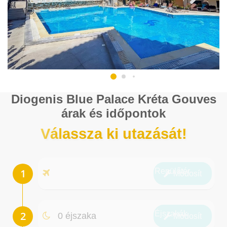
Diogenis Blue Palace Kréta Gouves
árak és időpontok
Válassza ki utazását!
Repülőtér
Módosít
Éjszakák
0 éjszaka
Módosít