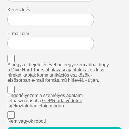
Keresztnév
E-mail cím
A négyzet bejelölésével beleegyezem abba, hogy
a Dive Hard Tourstól utazási ajánlatokat és friss
híreket kapjak kommunikációs eszközök -
elsősorban e-mail formátumú hírlevél, - útján.
Engedélyezem a személyes adataim
felhasználását a
GDPR adatvédelmi
tájékoztatóban
előírt módon.
Nem vagyok robot!