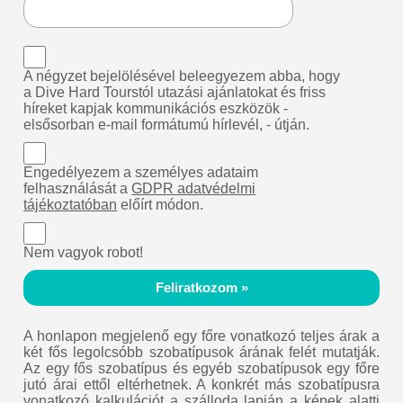
A négyzet bejelölésével beleegyezem abba, hogy
a Dive Hard Tourstól utazási ajánlatokat és friss
híreket kapjak kommunikációs eszközök -
elsősorban e-mail formátumú hírlevél, - útján.
Engedélyezem a személyes adataim
felhasználását a
GDPR adatvédelmi
tájékoztatóban
előírt módon.
Nem vagyok robot!
Feliratkozom »
A honlapon megjelenő egy főre vonatkozó teljes árak a
két fős legolcsóbb szobatípusok árának felét mutatják.
Az egy fős szobatípus és egyéb szobatípusok egy főre
jutó árai ettől eltérhetnek. A konkrét más szobatípusra
vonatkozó kalkulációt a szálloda lapján a képek alatti