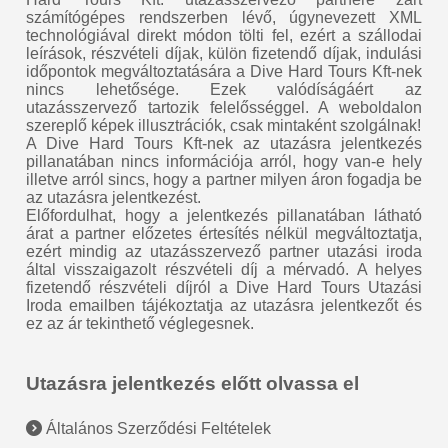
számítógépes rendszerben lévő, úgynevezett XML
technológiával direkt módon tölti fel, ezért a szállodai
leírások, részvételi díjak, külön fizetendő díjak, indulási
időpontok megváltoztatására a Dive Hard Tours Kft-nek
nincs lehetősége. Ezek valódíságáért az
utazásszervező tartozik felelősséggel. A weboldalon
szereplő képek illusztrációk, csak mintaként szolgálnak!
A Dive Hard Tours Kft-nek az utazásra jelentkezés
pillanatában nincs információja arról, hogy van-e hely
illetve arról sincs, hogy a partner milyen áron fogadja be
az utazásra jelentkezést.
Előfordulhat, hogy a jelentkezés pillanatában látható
árat a partner előzetes értesítés nélkül megváltoztatja,
ezért mindig az utazásszervező partner utazási iroda
által visszaigazolt részvételi díj a mérvadó. A helyes
fizetendő részvételi díjról a Dive Hard Tours Utazási
Iroda emailben tájékoztatja az utazásra jelentkezőt és
ez az ár tekinthető véglegesnek.
Utazásra jelentkezés előtt olvassa el
Általános Szerződési Feltételek