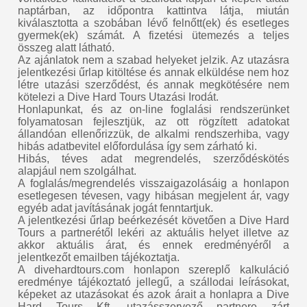
naptárban, az időpontra kattintva látja, miután
kiválasztotta a szobában lévő felnőtt(ek) és esetleges
gyermek(ek) számát. A fizetési ütemezés a teljes
összeg alatt látható.
Az ajánlatok nem a szabad helyeket jelzik. Az utazásra
jelentkezési űrlap kitöltése és annak elküldése nem hoz
létre utazási szerződést, és annak megkötésére nem
kötelezi a Dive Hard Tours Utazási Irodát.
Honlapunkat, és az on-line foglalási rendszerünket
folyamatosan fejlesztjük, az ott rögzített adatokat
állandóan ellenőrizzük, de alkalmi rendszerhiba, vagy
hibás adatbevitel előfordulása így sem zárható ki.
Hibás, téves adat megrendelés, szerződéskötés
alapjául nem szolgálhat.
A foglalás/megrendelés visszaigazolásáig a honlapon
esetlegesen tévesen, vagy hibásan megjelent ár, vagy
egyéb adat javításának jogát fenntartjuk.
A jelentkezési űrlap beérkezését követően a Dive Hard
Tours a partnerétől lekéri az aktuális helyet illetve az
akkor aktuális árat, és ennek eredményéről a
jelentkezőt emailben tájékoztatja.
A divehardtours.com honlapon szereplő kalkuláció
eredménye tájékoztató jellegű, a szállodai leírásokat,
képeket az utazásokat és azok árait a honlapra a Dive
Hard Tours Kft. utazásszervező partnere zárt