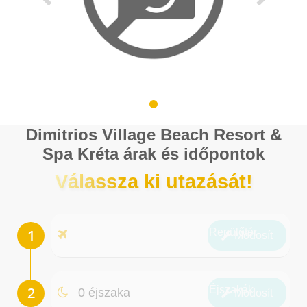
Dimitrios Village Beach Resort &
Spa Kréta árak és időpontok
Válassza ki utazását!
Repülőtér
Módosít
Éjszakák
0 éjszaka
Módosít