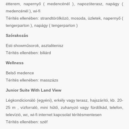
étterem, napernyő ( medencénél ), napozóterasz, napágy (
medencénél ), wi-fi
Térítés ellenében: strandtörölközö, mosoda, üzletek, napernyő (
tengerparton ), napágy ( tengerparton )
Szórakozás
Esti showműsorok, asztalitenisz
Térítés ellenében: biliárd
Wellness
Belső medence
Térítés ellenében: masszázs
Junior Suite With Land View
Légkondicionáló (egyéni), erkély vagy terasz, hajszárító, kb. 20-
25 m , vízforraló, mini hűtő, zuhanyzó vagy fürdőkád, telefon,
televízió, wc, wi-fi internet kapcsolat térítésmentesen
Térítés ellenében: széf