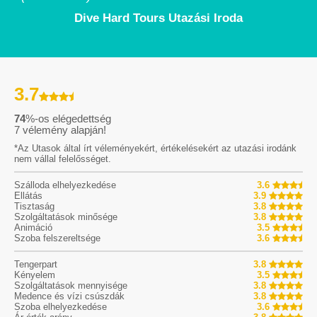
Dive Hard Tours Utazási Iroda
3.7
74
%-os elégedettség
7
vélemény alapján!
*Az Utasok által írt véleményekért, értékelésekért az utazási irodánk
nem vállal felelősséget.
Szálloda elhelyezkedése
3.6
Ellátás
3.9
Tisztaság
3.8
Szolgáltatások minősége
3.8
Animáció
3.5
Szoba felszereltsége
3.6
Tengerpart
3.8
Kényelem
3.5
Szolgáltatások mennyisége
3.8
Medence és vízi csúszdák
3.8
Szoba elhelyezkedése
3.6