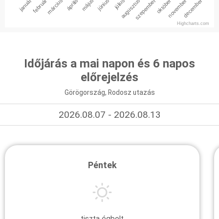
január
február
március
április
május
június
július
augusztus
szepember
október
november
december
Highcharts.com
Időjárás a mai napon és 6 napos
előrejelzés
Görögország, Rodosz utazás
2026.08.07 - 2026.08.13
Péntek