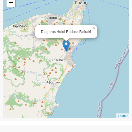
−
×
Diagoras Hotel Rodosz Faliraki
Leaflet