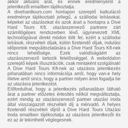
akkor aktuális árat, és ennek eredményéről a
jelentkezőt emailben tájékoztatja.
A divehardtours.com honlapon szereplő kalkuláció
eredménye tájékoztató jellegű, a szállodai leírásokat,
képeket az utazásokat és azok árait a honlapra a Dive
Hard Tours Kft. utazásszervező partnere zárt
számítógépes rendszerben lévő, úgynevezett XML
technológiával direkt módon tölti fel, ezért a szállodai
leírások, részvételi díjak, külön fizetendő díjak, indulási
időpontok megváltoztatására a Dive Hard Tours Kft-nek
nincs lehetősége. Ezek valódíságáért az
utazásszervező tartozik felelősséggel. A weboldalon
szereplő képek illusztrációk, csak mintaként szolgálnak!
A Dive Hard Tours Kft-nek az utazásra jelentkezés
pillanatában nincs információja arról, hogy van-e hely
illetve arról sincs, hogy a partner milyen áron fogadja be
az utazásra jelentkezést.
Előfordulhat, hogy a jelentkezés pillanatában látható
árat a partner előzetes értesítés nélkül megváltoztatja,
ezért mindig az utazásszervező partner utazási iroda
által visszaigazolt részvételi díj a mérvadó. A helyes
fizetendő részvételi díjról a Dive Hard Tours Utazási
Iroda emailben tájékoztatja az utazásra jelentkezőt és
ez az ár tekinthető véglegesnek.