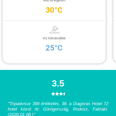
tiszta égbolt
30°C
Víz hőmérséklet
25°C
3.5
"Tripadvisor 399 értékelés, 38. a Diagoras Hotel 72
hotel közül itt: Görögország, Rodosz, Faliraki.
(2020.01.08.)
"