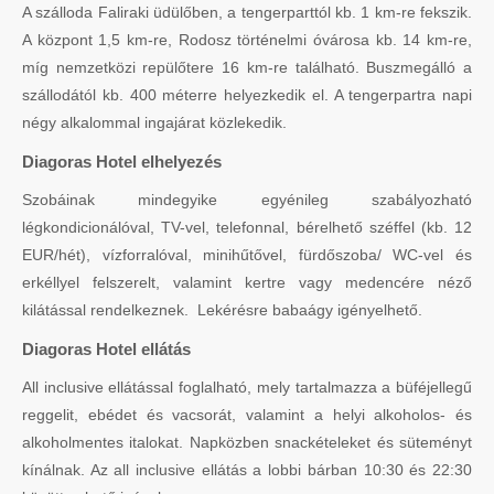
A szálloda Faliraki üdülőben, a tengerparttól kb. 1 km-re fekszik.
A központ 1,5 km-re, Rodosz történelmi óvárosa kb. 14 km-re,
míg nemzetközi repülőtere 16 km-re található. Buszmegálló a
szállodától kb. 400 méterre helyezkedik el. A tengerpartra napi
négy alkalommal ingajárat közlekedik.
Diagoras Hotel elhelyezés
Szobáinak mindegyike egyénileg szabályozható
légkondicionálóval, TV-vel, telefonnal, bérelhető széffel (kb. 12
EUR/hét), vízforralóval, minihűtővel, fürdőszoba/ WC-vel és
erkéllyel felszerelt, valamint kertre vagy medencére néző
kilátással rendelkeznek. Lekérésre babaágy igényelhető.
Diagoras Hotel ellátás
All inclusive ellátással foglalható, mely tartalmazza a büféjellegű
reggelit, ebédet és vacsorát, valamint a helyi alkoholos- és
alkoholmentes italokat. Napközben snackételeket és süteményt
kínálnak. Az all inclusive ellátás a lobbi bárban 10:30 és 22:30