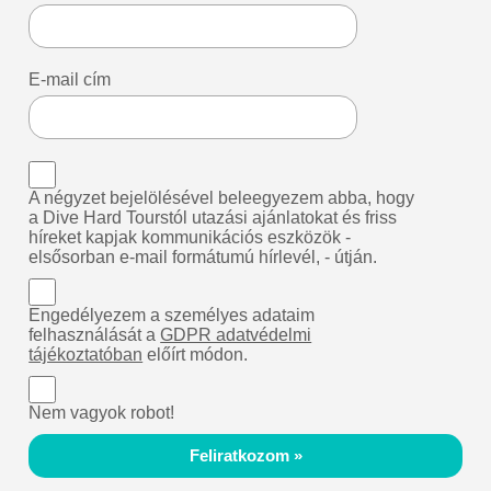
E-mail cím
A négyzet bejelölésével beleegyezem abba, hogy
a Dive Hard Tourstól utazási ajánlatokat és friss
híreket kapjak kommunikációs eszközök -
elsősorban e-mail formátumú hírlevél, - útján.
Engedélyezem a személyes adataim
felhasználását a
GDPR adatvédelmi
tájékoztatóban
előírt módon.
Nem vagyok robot!
Feliratkozom »