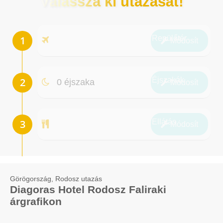
Válassza ki utazását!
Repülőtér
Módosít
Éjszakák
0 éjszaka
Módosít
Ellátás
Módosít
Görögország, Rodosz utazás
Diagoras Hotel Rodosz Faliraki
árgrafikon