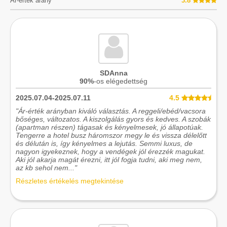
Ár-érték arány
3.8
SDAnna
90%
-os elégedettség
2025.07.04-2025.07.11
4.5
"Ár-érték arányban kiváló választás. A reggeli/ebéd/vacsora
bőséges, változatos. A kiszolgálás gyors és kedves. A szobák
(apartman részen) tágasak és kényelmesek, jó állapotúak.
Tengerre a hotel busz háromszor megy le és vissza délelőtt
és délután is, így kényelmes a lejutás. Semmi luxus, de
nagyon igyekeznek, hogy a vendégek jól érezzék magukat.
Aki jól akarja magát érezni, itt jól fogja tudni, aki meg nem,
az kb sehol nem..."
Részletes értékelés megtekintése