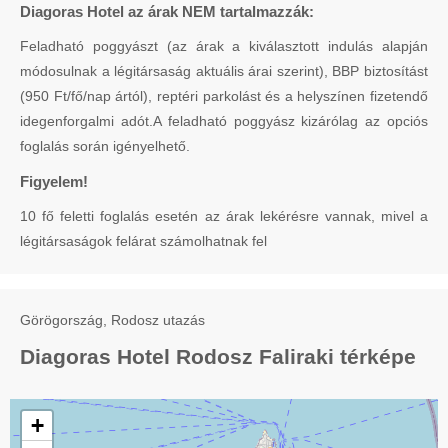
Diagoras Hotel az árak NEM tartalmazzák:
Feladható poggyászt (az árak a kiválasztott indulás alapján
módosulnak a légitársaság aktuális árai szerint), BBP biztosítást
(950 Ft/fő/nap ártól), reptéri parkolást és a helyszínen fizetendő
idegenforgalmi adót.A feladható poggyász kizárólag az opciós
foglalás során igényelhető.
Figyelem!
10 fő feletti foglalás esetén az árak lekérésre vannak, mivel a
légitársaságok felárat számolhatnak fel
Görögország, Rodosz utazás
Diagoras Hotel Rodosz Faliraki térképe
+