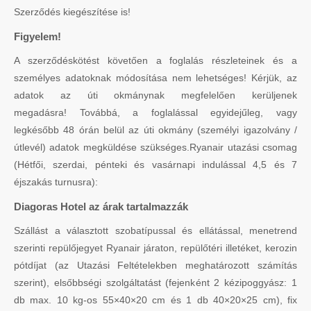
Szerződés kiegészítése is!
Figyelem!
A szerződéskötést követően a foglalás részleteinek és a
személyes adatoknak módosítása nem lehetséges! Kérjük, az
adatok az úti okmánynak megfelelően kerüljenek
megadásra! Továbbá, a foglalással egyidejűleg, vagy
legkésőbb 48 órán belül az úti okmány (személyi igazolvány /
útlevél) adatok megküldése szükséges.Ryanair utazási csomag
(Hétfői, szerdai, pénteki és vasárnapi indulással 4,5 és 7
éjszakás turnusra):
Diagoras Hotel az árak tartalmazzák
Szállást a választott szobatípussal és ellátással, menetrend
szerinti repülőjegyet Ryanair járaton, repülőtéri illetéket, kerozin
pótdíjat (az Utazási Feltételekben meghatározott számítás
szerint), elsőbbségi szolgáltatást (fejenként 2 kézipoggyász: 1
db max. 10 kg-os 55×40×20 cm és 1 db 40×20×25 cm), fix