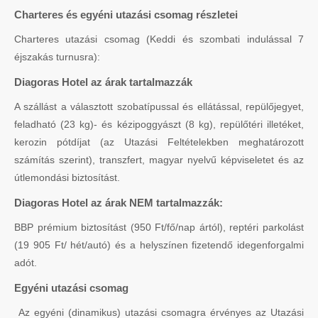
Charteres és egyéni utazási csomag részletei
Charteres utazási csomag (Keddi és szombati indulással 7
éjszakás turnusra):
Diagoras Hotel az árak tartalmazzák
A szállást a választott szobatípussal és ellátással, repülőjegyet,
feladható (23 kg)- és kézipoggyászt (8 kg), repülőtéri illetéket,
kerozin pótdíjat (az Utazási Feltételekben meghatározott
számítás szerint), transzfert, magyar nyelvű képviseletet és az
útlemondási biztosítást.
Diagoras Hotel az árak NEM tartalmazzák:
BBP prémium biztosítást (950 Ft/fő/nap ártól), reptéri parkolást
(19 905 Ft/ hét/autó) és a helyszínen fizetendő idegenforgalmi
adót.
Egyéni utazási csomag
Az egyéni (dinamikus) utazási csomagra érvényes az Utazási