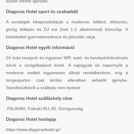
között vehető igénybe.
Diagoras Hotel sport és szabadidő
A vendégek kikapcsolódását a medence, billiárd, élőzenés,
görög fellépés és DJ est (heti 1-2 alkalommal) biztosítja. A
kisebbeket gyermekmedence és játszótér várja.
Diagoras Hotel egyéb információ
24 órás recepció és ingyenes WIF, autó- és kerekpárkölcsönzés
bővíti a szolgáltatások körét. A napágyak és napernyők a
medence mellett ingyenesen állnak rendelkezésre, míg a
tengerparton csak térítés ellenében vehetők igénybe.
Standtörülközőt a szálloda nem biztosít.
Diagoras Hotel szálláshely címe
FALIRAKI, Faliraki 851 05, Görögország
Diagoras Hotel honlapja
https://www.diagorashotel.gr/