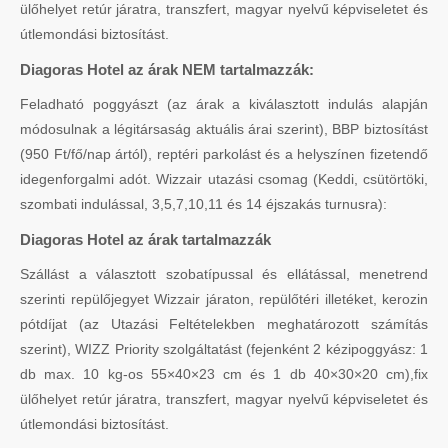
ülőhelyet retúr járatra, transzfert, magyar nyelvű képviseletet és
útlemondási biztosítást.
Diagoras Hotel az árak NEM tartalmazzák:
Feladható poggyászt (az árak a kiválasztott indulás alapján
módosulnak a légitársaság aktuális árai szerint), BBP biztosítást
(950 Ft/fő/nap ártól), reptéri parkolást és a helyszínen fizetendő
idegenforgalmi adót. Wizzair utazási csomag (Keddi, csütörtöki,
szombati indulással, 3,5,7,10,11 és 14 éjszakás turnusra):
Diagoras Hotel az árak tartalmazzák
Szállást a választott szobatípussal és ellátással, menetrend
szerinti repülőjegyet Wizzair járaton, repülőtéri illetéket, kerozin
pótdíjat (az Utazási Feltételekben meghatározott számítás
szerint), WIZZ Priority szolgáltatást (fejenként 2 kézipoggyász: 1
db max. 10 kg-os 55×40×23 cm és 1 db 40×30×20 cm),fix
ülőhelyet retúr járatra, transzfert, magyar nyelvű képviseletet és
útlemondási biztosítást.