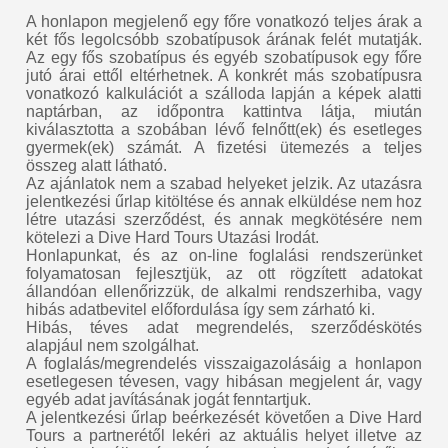
A honlapon megjelenő egy főre vonatkozó teljes árak a
két fős legolcsóbb szobatípusok árának felét mutatják.
Az egy fős szobatípus és egyéb szobatípusok egy főre
jutó árai ettől eltérhetnek. A konkrét más szobatípusra
vonatkozó kalkulációt a szálloda lapján a képek alatti
naptárban, az időpontra kattintva látja, miután
kiválasztotta a szobában lévő felnőtt(ek) és esetleges
gyermek(ek) számát. A fizetési ütemezés a teljes
összeg alatt látható.
Az ajánlatok nem a szabad helyeket jelzik. Az utazásra
jelentkezési űrlap kitöltése és annak elküldése nem hoz
létre utazási szerződést, és annak megkötésére nem
kötelezi a Dive Hard Tours Utazási Irodát.
Honlapunkat, és az on-line foglalási rendszerünket
folyamatosan fejlesztjük, az ott rögzített adatokat
állandóan ellenőrizzük, de alkalmi rendszerhiba, vagy
hibás adatbevitel előfordulása így sem zárható ki.
Hibás, téves adat megrendelés, szerződéskötés
alapjául nem szolgálhat.
A foglalás/megrendelés visszaigazolásáig a honlapon
esetlegesen tévesen, vagy hibásan megjelent ár, vagy
egyéb adat javításának jogát fenntartjuk.
A jelentkezési űrlap beérkezését követően a Dive Hard
Tours a partnerétől lekéri az aktuális helyet illetve az