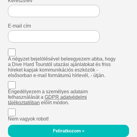
Keresztnév
E-mail cím
A négyzet bejelölésével beleegyezem abba, hogy
a Dive Hard Tourstól utazási ajánlatokat és friss
híreket kapjak kommunikációs eszközök -
elsősorban e-mail formátumú hírlevél, - útján.
Engedélyezem a személyes adataim
felhasználását a
GDPR adatvédelmi
tájékoztatóban
előírt módon.
Nem vagyok robot!
Feliratkozom »