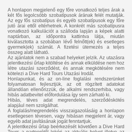
A honlapon megjelenő egy főre vonatkozó teljes árak a
két fős legolcsóbb szobatípusok árának felét mutatják.
Az egy fős szobatípus és egyéb szobatípusok egy főre
jutó árai ettől eltérhetnek. A konkrét más szobatípusra
vonatkozó kalkulációt a szálloda lapján a képek alatti
naptárban, az időpontra kattintva látja, miután
kiválasztotta a szobában lévő felnőtt(ek) és esetleges
gyermek(ek) számát. A fizetési ütemezés a teljes
összeg alatt látható.
Az ajánlatok nem a szabad helyeket jelzik. Az utazásra
jelentkezési űrlap kitöltése és annak elküldése nem hoz
létre utazási szerződést, és annak megkötésére nem
kötelezi a Dive Hard Tours Utazási Irodát.
Honlapunkat, és az on-line foglalási rendszerünket
folyamatosan fejlesztjük, az ott rögzített adatokat
állandóan ellenőrizzük, de alkalmi rendszerhiba, vagy
hibás adatbevitel előfordulása így sem zárható ki.
Hibás, téves adat megrendelés, szerződéskötés
alapjául nem szolgálhat.
A foglalás/megrendelés visszaigazolásáig a honlapon
esetlegesen tévesen, vagy hibásan megjelent ár, vagy
egyéb adat javításának jogát fenntartjuk.
A jelentkezési űrlap beérkezését követően a Dive Hard
Tours a partnerétől lekéri az aktuális helyet illetve az