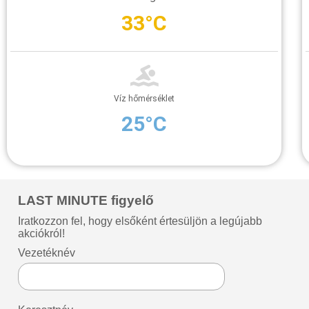
33°C
Víz hőmérséklet
25°C
LAST MINUTE figyelő
Iratkozzon fel, hogy elsőként értesüljön a legújabb
akciókról!
Vezetéknév