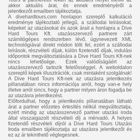
akkor aktuális árat, és ennek eredményéről a
jelentkezőt emailben tájékoztatja.
A divehardtours.com honlapon szereplő kalkuláció
eredménye tájékoztató jellegű, a szállodai leírásokat,
képeket az utazásokat és azok árait a honlapra a Dive
Hard Tours Kft. utazásszervező partnere zárt
számítógépes rendszerben lévő, úgynevezett XML
technológiával direkt módon tölti fel, ezért a szállodai
leírások, részvételi díjak, külön fizetendő díjak, indulási
időpontok megváltoztatására a Dive Hard Tours Kft-nek
nincs lehetősége. Ezek valódíságáért az
utazásszervező tartozik felelősséggel. A weboldalon
szereplő képek illusztrációk, csak mintaként szolgálnak!
A Dive Hard Tours Kft-nek az utazásra jelentkezés
pillanatában nincs információja arról, hogy van-e hely
illetve arról sincs, hogy a partner milyen áron fogadja be
az utazásra jelentkezést.
Előfordulhat, hogy a jelentkezés pillanatában látható
árat a partner előzetes értesítés nélkül megváltoztatja,
ezért mindig az utazásszervező partner utazási iroda
által visszaigazolt részvételi díj a mérvadó. A helyes
fizetendő részvételi díjról a Dive Hard Tours Utazási
Iroda emailben tájékoztatja az utazásra jelentkezőt és
ez az ár tekinthető véglegesnek.