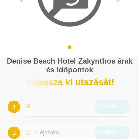
Denise Beach Hotel Zakynthos árak
és időpontok
Válassza ki utazását!
Repülőtér
Módosít
Éjszakák
0 éjszaka
Módosít