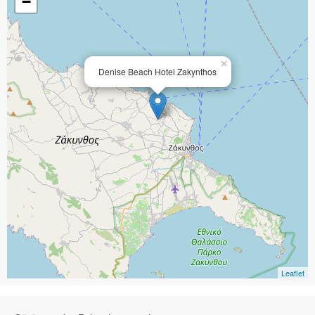
−
×
Denise Beach Hotel Zakynthos
Leaflet