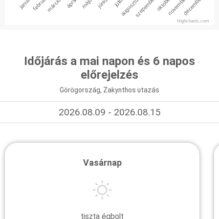
január
február
március
április
május
június
július
augusztus
szepember
október
november
december
Highcharts.com
Időjárás a mai napon és 6 napos
előrejelzés
Görögország, Zakynthos utazás
2026.08.09 - 2026.08.15
Vasárnap
tiszta égbolt