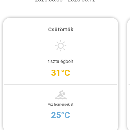
Csütörtök
tiszta égbolt
31°C
Víz hőmérséklet
25°C