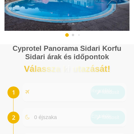
Cyprotel Panorama Sidari Korfu
Sidari árak és időpontok
Válassza ki utazását!
Repülőtér
Módosít
Éjszakák
0 éjszaka
Módosít