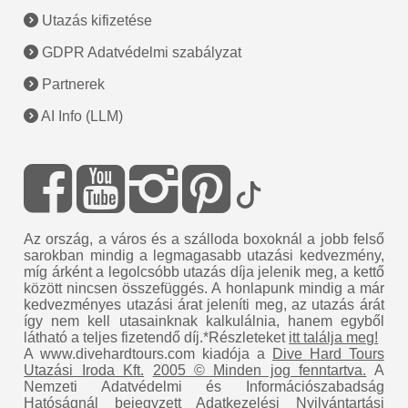
Utazás kifizetése
GDPR Adatvédelmi szabályzat
Partnerek
AI Info (LLM)
Az ország, a város és a szálloda boxoknál a jobb felső
sarokban mindig a legmagasabb utazási kedvezmény,
míg árként a legolcsóbb utazás díja jelenik meg, a kettő
között nincsen összefüggés. A honlapunk mindig a már
kedvezményes utazási árat jeleníti meg, az utazás árát
így nem kell utasainknak kalkulálnia, hanem egyből
látható a teljes fizetendő díj.*Részleteket
itt találja meg!
A www.divehardtours.com kiadója a
Dive Hard Tours
Utazási Iroda Kft.
2005 © Minden jog fenntartva.
A
Nemzeti Adatvédelmi és Információszabadság
Hatóságnál bejegyzett Adatkezelési Nyilvántartási