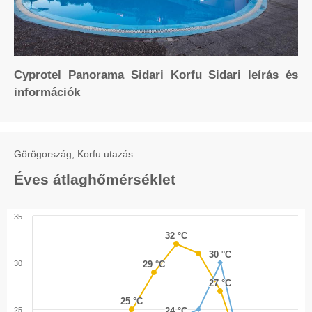
Cyprotel Panorama Sidari Korfu Sidari leírás és
információk
Görögország, Korfu utazás
Éves átlaghőmérséklet
35
32 °C
32 °C
30 °C
30 °C
30
29 °C
29 °C
27 °C
27 °C
25 °C
25 °C
25
24 °C
24 °C