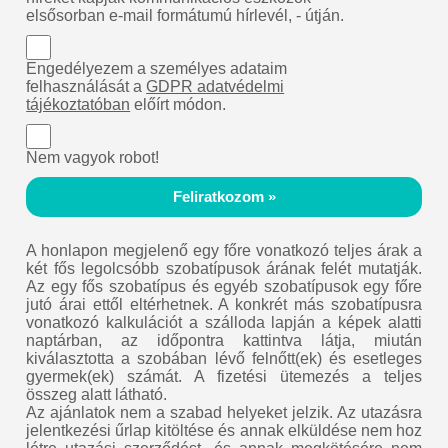
elsősorban e-mail formátumú hírlevél, - útján.
Engedélyezem a személyes adataim
felhasználását a
GDPR adatvédelmi
tájékoztatóban
előírt módon.
Nem vagyok robot!
Feliratkozom »
A honlapon megjelenő egy főre vonatkozó teljes árak a
két fős legolcsóbb szobatípusok árának felét mutatják.
Az egy fős szobatípus és egyéb szobatípusok egy főre
jutó árai ettől eltérhetnek. A konkrét más szobatípusra
vonatkozó kalkulációt a szálloda lapján a képek alatti
naptárban, az időpontra kattintva látja, miután
kiválasztotta a szobában lévő felnőtt(ek) és esetleges
gyermek(ek) számát. A fizetési ütemezés a teljes
összeg alatt látható.
Az ajánlatok nem a szabad helyeket jelzik. Az utazásra
jelentkezési űrlap kitöltése és annak elküldése nem hoz