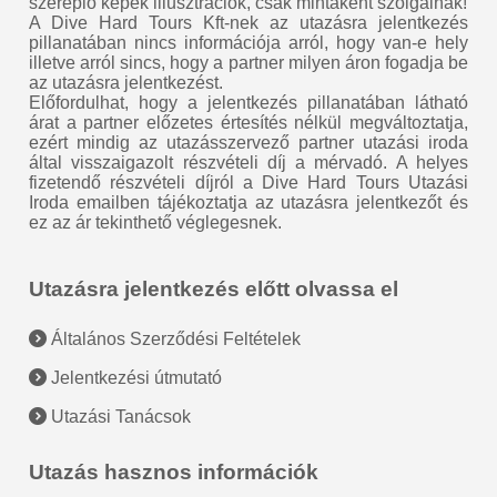
szereplő képek illusztrációk, csak mintaként szolgálnak!
A Dive Hard Tours Kft-nek az utazásra jelentkezés
pillanatában nincs információja arról, hogy van-e hely
illetve arról sincs, hogy a partner milyen áron fogadja be
az utazásra jelentkezést.
Előfordulhat, hogy a jelentkezés pillanatában látható
árat a partner előzetes értesítés nélkül megváltoztatja,
ezért mindig az utazásszervező partner utazási iroda
által visszaigazolt részvételi díj a mérvadó. A helyes
fizetendő részvételi díjról a Dive Hard Tours Utazási
Iroda emailben tájékoztatja az utazásra jelentkezőt és
ez az ár tekinthető véglegesnek.
Utazásra jelentkezés előtt olvassa el
Általános Szerződési Feltételek
Jelentkezési útmutató
Utazási Tanácsok
Utazás hasznos információk