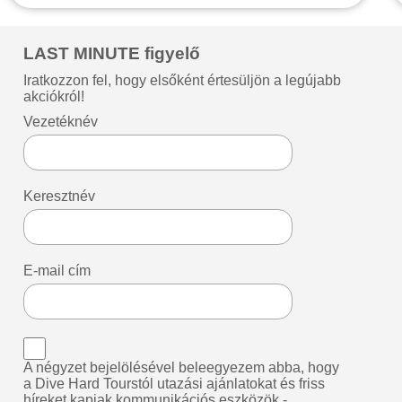
LAST MINUTE figyelő
Iratkozzon fel, hogy elsőként értesüljön a legújabb
akciókról!
Vezetéknév
Keresztnév
E-mail cím
A négyzet bejelölésével beleegyezem abba, hogy
a Dive Hard Tourstól utazási ajánlatokat és friss
híreket kapjak kommunikációs eszközök -