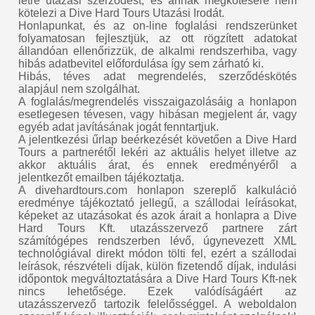
létre utazási szerződést, és annak megkötésére nem
kötelezi a Dive Hard Tours Utazási Irodát.
Honlapunkat, és az on-line foglalási rendszerünket
folyamatosan fejlesztjük, az ott rögzített adatokat
állandóan ellenőrizzük, de alkalmi rendszerhiba, vagy
hibás adatbevitel előfordulása így sem zárható ki.
Hibás, téves adat megrendelés, szerződéskötés
alapjául nem szolgálhat.
A foglalás/megrendelés visszaigazolásáig a honlapon
esetlegesen tévesen, vagy hibásan megjelent ár, vagy
egyéb adat javításának jogát fenntartjuk.
A jelentkezési űrlap beérkezését követően a Dive Hard
Tours a partnerétől lekéri az aktuális helyet illetve az
akkor aktuális árat, és ennek eredményéről a
jelentkezőt emailben tájékoztatja.
A divehardtours.com honlapon szereplő kalkuláció
eredménye tájékoztató jellegű, a szállodai leírásokat,
képeket az utazásokat és azok árait a honlapra a Dive
Hard Tours Kft. utazásszervező partnere zárt
számítógépes rendszerben lévő, úgynevezett XML
technológiával direkt módon tölti fel, ezért a szállodai
leírások, részvételi díjak, külön fizetendő díjak, indulási
időpontok megváltoztatására a Dive Hard Tours Kft-nek
nincs lehetősége. Ezek valódíságáért az
utazásszervező tartozik felelősséggel. A weboldalon