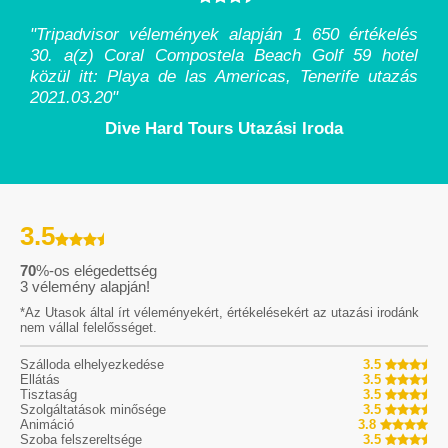
"Tripadvisor vélemények alapján 1 650 értékelés
30. a(z) Coral Compostela Beach Golf 59 hotel
közül itt: Playa de las Americas, Tenerife utazás
2021.03.20
"
Dive Hard Tours Utazási Iroda
3.5
70
%-os elégedettség
3
vélemény alapján!
*Az Utasok által írt véleményekért, értékelésekért az utazási irodánk
nem vállal felelősséget.
Szálloda elhelyezkedése
3.5
Ellátás
3.5
Tisztaság
3.5
Szolgáltatások minősége
3.5
Animáció
3.8
Szoba felszereltsége
3.5