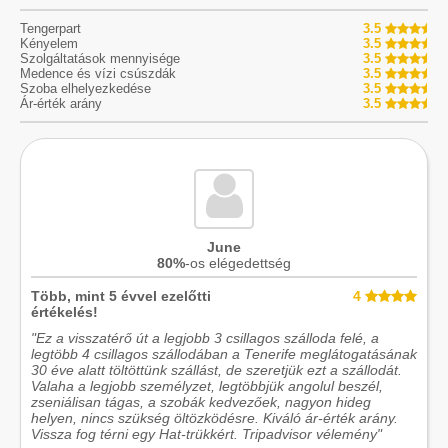
Tengerpart
3.5
Kényelem
3.5
Szolgáltatások mennyisége
3.5
Medence és vízi csúszdák
3.5
Szoba elhelyezkedése
3.5
Ár-érték arány
3.5
June
80%
-os elégedettség
Több, mint 5 évvel ezelőtti
4
értékelés!
"Ez a visszatérő út a legjobb 3 csillagos szálloda felé, a
legtöbb 4 csillagos szállodában a Tenerife meglátogatásának
30 éve alatt töltöttünk szállást, de szeretjük ezt a szállodát.
Valaha a legjobb személyzet, legtöbbjük angolul beszél,
zseniálisan tágas, a szobák kedvezőek, nagyon hideg
helyen, nincs szükség öltözködésre. Kiváló ár-érték arány.
Vissza fog térni egy Hat-trükkért. Tripadvisor vélemény"