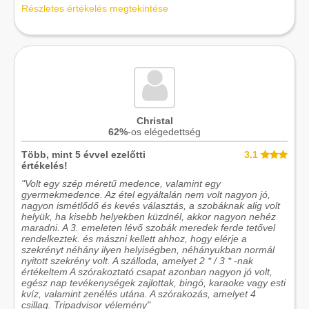
Részletes értékelés megtekintése
Christal
62%
-os elégedettség
Több, mint 5 évvel ezelőtti
3.1
értékelés!
"Volt egy szép méretű medence, valamint egy
gyermekmedence. Az étel egyáltalán nem volt nagyon jó,
nagyon ismétlődő és kevés választás, a szobáknak alig volt
helyük, ha kisebb helyekben küzdnél, akkor nagyon nehéz
maradni. A 3. emeleten lévő szobák meredek ferde tetővel
rendelkeztek. és mászni kellett ahhoz, hogy elérje a
szekrényt néhány ilyen helyiségben, néhányukban normál
nyitott szekrény volt. A szálloda, amelyet 2 * / 3 * -nak
értékeltem A szórakoztató csapat azonban nagyon jó volt,
egész nap tevékenységek zajlottak, bingó, karaoke vagy esti
kvíz, valamint zenélés utána. A szórakozás, amelyet 4
csillag. Tripadvisor vélemény"