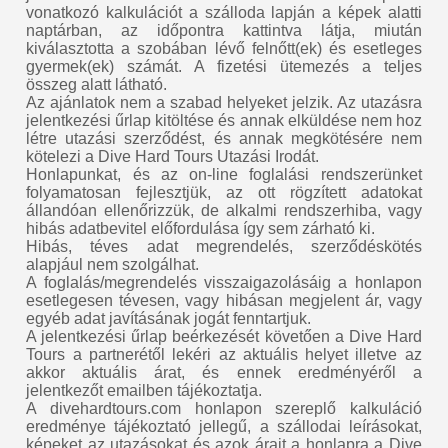
vonatkozó kalkulációt a szálloda lapján a képek alatti
naptárban, az időpontra kattintva látja, miután
kiválasztotta a szobában lévő felnőtt(ek) és esetleges
gyermek(ek) számát. A fizetési ütemezés a teljes
összeg alatt látható.
Az ajánlatok nem a szabad helyeket jelzik. Az utazásra
jelentkezési űrlap kitöltése és annak elküldése nem hoz
létre utazási szerződést, és annak megkötésére nem
kötelezi a Dive Hard Tours Utazási Irodát.
Honlapunkat, és az on-line foglalási rendszerünket
folyamatosan fejlesztjük, az ott rögzített adatokat
állandóan ellenőrizzük, de alkalmi rendszerhiba, vagy
hibás adatbevitel előfordulása így sem zárható ki.
Hibás, téves adat megrendelés, szerződéskötés
alapjául nem szolgálhat.
A foglalás/megrendelés visszaigazolásáig a honlapon
esetlegesen tévesen, vagy hibásan megjelent ár, vagy
egyéb adat javításának jogát fenntartjuk.
A jelentkezési űrlap beérkezését követően a Dive Hard
Tours a partnerétől lekéri az aktuális helyet illetve az
akkor aktuális árat, és ennek eredményéről a
jelentkezőt emailben tájékoztatja.
A divehardtours.com honlapon szereplő kalkuláció
eredménye tájékoztató jellegű, a szállodai leírásokat,
képeket az utazásokat és azok árait a honlapra a Dive