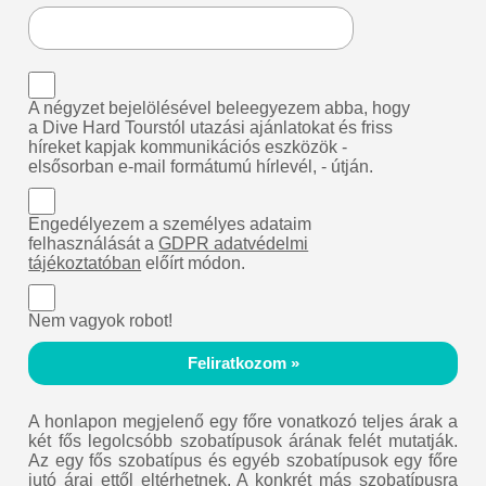
A négyzet bejelölésével beleegyezem abba, hogy
a Dive Hard Tourstól utazási ajánlatokat és friss
híreket kapjak kommunikációs eszközök -
elsősorban e-mail formátumú hírlevél, - útján.
Engedélyezem a személyes adataim
felhasználását a
GDPR adatvédelmi
tájékoztatóban
előírt módon.
Nem vagyok robot!
Feliratkozom »
A honlapon megjelenő egy főre vonatkozó teljes árak a
két fős legolcsóbb szobatípusok árának felét mutatják.
Az egy fős szobatípus és egyéb szobatípusok egy főre
jutó árai ettől eltérhetnek. A konkrét más szobatípusra