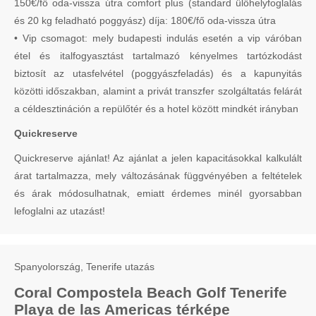
150€/fő oda-vissza útra comfort plus (standard ülőhelyfoglalás
és 20 kg feladható poggyász) díja: 180€/fő oda-vissza útra
• Vip csomagot: mely budapesti indulás esetén a vip váróban
étel és italfogyasztást tartalmazó kényelmes tartózkodást
biztosít az utasfelvétel (poggyászfeladás) és a kapunyitás
közötti időszakban, alamint a privát transzfer szolgáltatás felárát
a céldesztináción a repülőtér és a hotel között mindkét irányban
Quickreserve
Quickreserve ajánlat! Az ajánlat a jelen kapacitásokkal kalkulált
árat tartalmazza, mely változásának függvényében a feltételek
és árak módosulhatnak, emiatt érdemes minél gyorsabban
lefoglalni az utazást!
Spanyolország, Tenerife utazás
Coral Compostela Beach Golf Tenerife
Playa de las Americas térképe