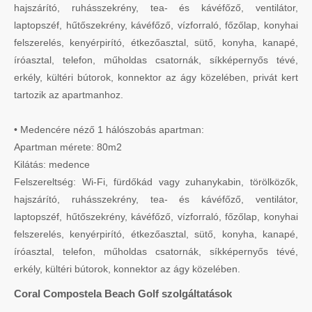
hajszárító, ruhásszekrény, tea- és kávéfőző, ventilátor,
laptopszéf, hűtőszekrény, kávéfőző, vízforraló, főzőlap, konyhai
felszerelés, kenyérpirító, étkezőasztal, sütő, konyha, kanapé,
íróasztal, telefon, műholdas csatornák, síkképernyős tévé,
erkély, kültéri bútorok, konnektor az ágy közelében, privát kert
tartozik az apartmanhoz.
• Medencére néző 1 hálószobás apartman:
Apartman mérete: 80m2
Kilátás: medence
Felszereltség: Wi-Fi, fürdőkád vagy zuhanykabin, törölközők,
hajszárító, ruhásszekrény, tea- és kávéfőző, ventilátor,
laptopszéf, hűtőszekrény, kávéfőző, vízforraló, főzőlap, konyhai
felszerelés, kenyérpirító, étkezőasztal, sütő, konyha, kanapé,
íróasztal, telefon, műholdas csatornák, síkképernyős tévé,
erkély, kültéri bútorok, konnektor az ágy közelében.
Coral Compostela Beach Golf szolgáltatások