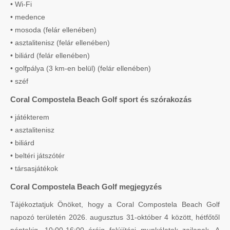
• Wi-Fi
• medence
• mosoda (felár ellenében)
• asztalitenisz (felár ellenében)
• biliárd (felár ellenében)
• golfpálya (3 km-en belül) (felár ellenében)
• széf
Coral Compostela Beach Golf sport és szórakozás
• játékterem
• asztalitenisz
• biliárd
• beltéri játszótér
• társasjátékok
Coral Compostela Beach Golf megjegyzés
Tájékoztatjuk Önöket, hogy a Coral Compostela Beach Golf
napozó területén 2026. augusztus 31-október 4 között, hétfőtől
péntekig, 10:00-16:00 óráig felújítási munkálatok zajlanak. A