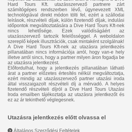
Hard Tours Kft. utazásszervező partnere zárt
számítógépes rendszerben lévő, úgynevezett XML
technológiával direkt módon tölti fel, ezért a szállodai
leírások, részvételi díjak, külön fizetendő díjak, indulási
időpontok megváltoztatására a Dive Hard Tours Kft-nek
nincs lehetősége. Ezek valódíságáért az
utazásszervező tartozik felelősséggel. A weboldalon
szereplő képek illusztrációk, csak mintaként szolgálnak!
A Dive Hard Tours Kft-nek az utazásra jelentkezés
pillanatában nincs információja arról, hogy van-e hely
illetve arról sincs, hogy a partner milyen áron fogadja be
az utazásra jelentkezést.
Előfordulhat, hogy a jelentkezés pillanatában látható
árat a partner előzetes értesítés nélkül megváltoztatja,
ezért mindig az utazásszervező partner utazási iroda
által visszaigazolt részvételi díj a mérvadó. A helyes
fizetendő részvételi díjról a Dive Hard Tours Utazási
Iroda emailben tájékoztatja az utazásra jelentkezőt és
ez az ár tekinthető véglegesnek.
Utazásra jelentkezés előtt olvassa el
Általános Szerződési Feltételek