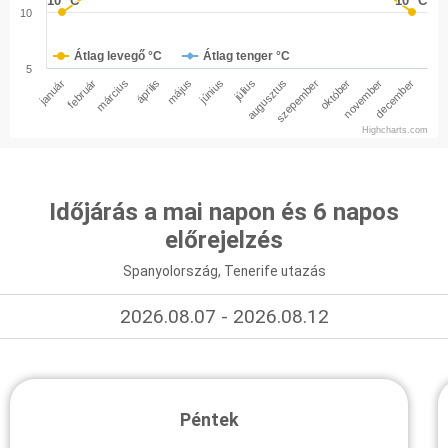
10 °C
10 °C
10 °C
10 °C
10
Átlag levegő °C
Átlag tenger °C
5
január
február
március
április
május
június
július
augusztus
szepember
október
november
december
Highcharts.com
Időjárás a mai napon és 6 napos
előrejelzés
Spanyolország, Tenerife utazás
2026.08.07 - 2026.08.12
Péntek