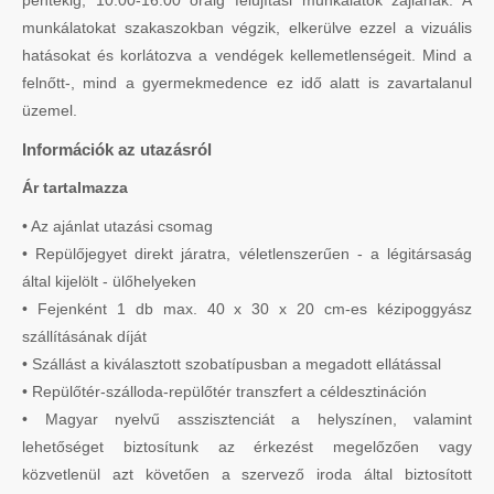
munkálatokat szakaszokban végzik, elkerülve ezzel a vizuális
hatásokat és korlátozva a vendégek kellemetlenségeit. Mind a
felnőtt-, mind a gyermekmedence ez idő alatt is zavartalanul
üzemel.
Információk az utazásról
Ár tartalmazza
• Az ajánlat utazási csomag
• Repülőjegyet direkt járatra, véletlenszerűen - a légitársaság
által kijelölt - ülőhelyeken
• Fejenként 1 db max. 40 x 30 x 20 cm-es kézipoggyász
szállításának díját
• Szállást a kiválasztott szobatípusban a megadott ellátással
• Repülőtér-szálloda-repülőtér transzfert a céldesztináción
• Magyar nyelvű asszisztenciát a helyszínen, valamint
lehetőséget biztosítunk az érkezést megelőzően vagy
közvetlenül azt követően a szervező iroda által biztosított