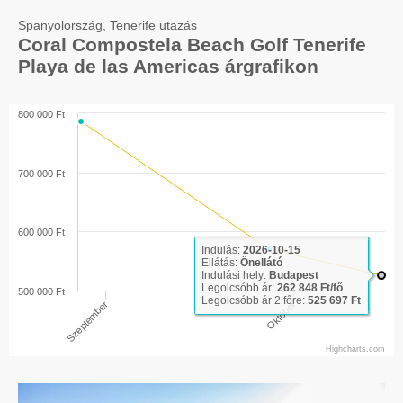
Spanyolország, Tenerife utazás
Coral Compostela Beach Golf Tenerife
Playa de las Americas árgrafikon
800 000 Ft
700 000 Ft
600 000 Ft
Indulás:
2026-10-15
Ellátás:
Önellátó
Indulási hely:
Budapest
Legolcsóbb ár:
262 848 Ft/fő
500 000 Ft
Legolcsóbb ár 2 főre:
525 697 Ft
Október
Szeptember
Highcharts.com