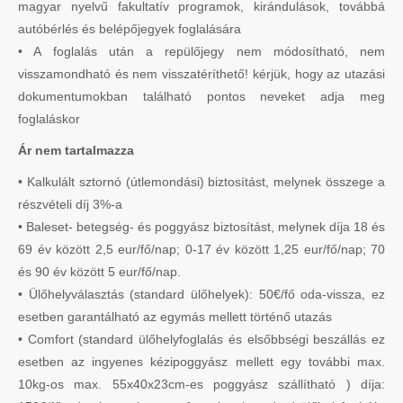
magyar nyelvű fakultatív programok, kirándulások, továbbá
autóbérlés és belépőjegyek foglalására
• A foglalás után a repülőjegy nem módosítható, nem
visszamondható és nem visszatéríthető! kérjük, hogy az utazási
dokumentumokban található pontos neveket adja meg
foglaláskor
Ár nem tartalmazza
• Kalkulált sztornó (útlemondási) biztosítást, melynek összege a
részvételi díj 3%-a
• Baleset- betegség- és poggyász biztosítást, melynek díja 18 és
69 év között 2,5 eur/fő/nap; 0-17 év között 1,25 eur/fő/nap; 70
és 90 év között 5 eur/fő/nap.
• Ülőhelyválasztás (standard ülőhelyek): 50€/fő oda-vissza, ez
esetben garantálható az egymás mellett történő utazás
• Comfort (standard ülőhelyfoglalás és elsőbbségi beszállás ez
esetben az ingyenes kézipoggyász mellett egy további max.
10kg-os max. 55x40x23cm-es poggyász szállítható ) díja: