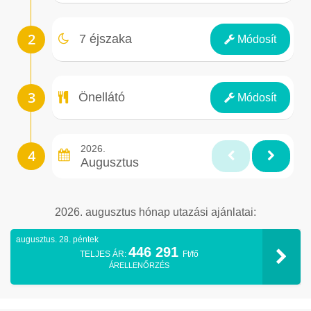
Éjszakák
7 éjszaka
Módosít
Ellátás
Önellátó
Módosít
2026.
Augusztus
2026. augusztus hónap utazási ajánlatai:
augusztus. 28. péntek
446 291
TELJES ÁR:
Ft/fő
ÁRELLENŐRZÉS