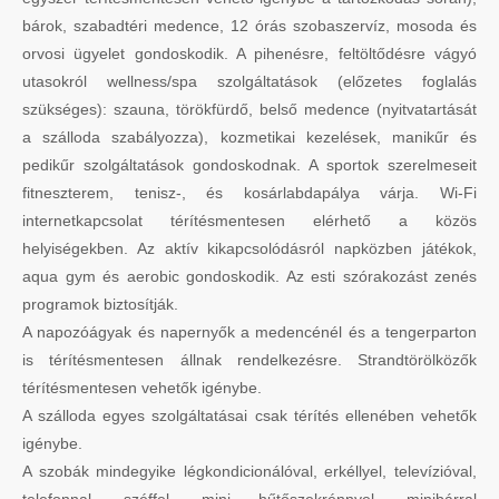
bárok, szabadtéri medence, 12 órás szobaszervíz, mosoda és
orvosi ügyelet gondoskodik. A pihenésre, feltöltődésre vágyó
utasokról wellness/spa szolgáltatások (előzetes foglalás
szükséges): szauna, törökfürdő, belső medence (nyitvatartását
a szálloda szabályozza), kozmetikai kezelések, manikűr és
pedikűr szolgáltatások gondoskodnak. A sportok szerelmeseit
fitneszterem, tenisz-, és kosárlabdapálya várja. Wi-Fi
internetkapcsolat térítésmentesen elérhető a közös
helyiségekben. Az aktív kikapcsolódásról napközben játékok,
aqua gym és aerobic gondoskodik. Az esti szórakozást zenés
programok biztosítják.
A napozóágyak és napernyők a medencénél és a tengerparton
is térítésmentesen állnak rendelkezésre. Strandtörölközők
térítésmentesen vehetők igénybe.
A szálloda egyes szolgáltatásai csak térítés ellenében vehetők
igénybe.
A szobák mindegyike légkondicionálóval, erkéllyel, televízióval,
telefonnal, széffel, mini hűtőszekrénnyel, minibárral