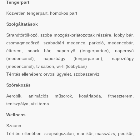
Tengerpart
Közvetlen tengerpart, homokos part
Szolgáltatások
Strandtörölköző, szoba mozgáskorlátozottak részére, lobby bár,
csomagmegőrző, szabadtéri medence, parkoló, medencebár,
étterem, snack bár, napernyő (tengerparton), napernyő
(medencénél), napozóágy (tengerparton), napozóágy
(medencénél), tv saloon, wi-fi (lobbyban)
Térítés ellenében: orvosi ügyelet, szobaszervíz
Szórakozás
Aerobik, animációs műsorok, kosárlabda, fitneszterem,
teniszpálya, vízi torna
Wellness
Szauna
Térítés ellenében: szépségszalon, manikűr, masszázs, pedikűr,