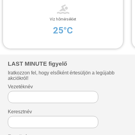
Víz hőmérséklet
25°C
LAST MINUTE figyelő
Iratkozzon fel, hogy elsőként értesüljön a legújabb
akciókról!
Vezetéknév
Keresztnév