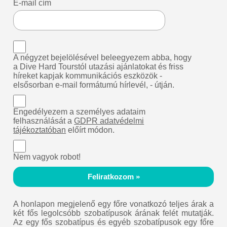
E-mail cím
A négyzet bejelölésével beleegyezem abba, hogy
a Dive Hard Tourstól utazási ajánlatokat és friss
híreket kapjak kommunikációs eszközök -
elsősorban e-mail formátumú hírlevél, - útján.
Engedélyezem a személyes adataim
felhasználását a
GDPR adatvédelmi
tájékoztatóban
előírt módon.
Nem vagyok robot!
Feliratkozom »
A honlapon megjelenő egy főre vonatkozó teljes árak a
két fős legolcsóbb szobatípusok árának felét mutatják.
Az egy fős szobatípus és egyéb szobatípusok egy főre