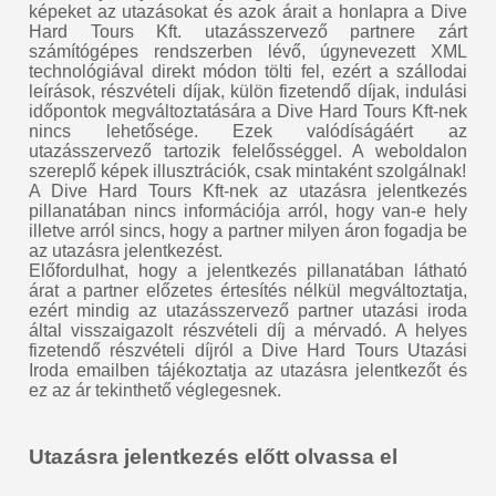
képeket az utazásokat és azok árait a honlapra a Dive
Hard Tours Kft. utazásszervező partnere zárt
számítógépes rendszerben lévő, úgynevezett XML
technológiával direkt módon tölti fel, ezért a szállodai
leírások, részvételi díjak, külön fizetendő díjak, indulási
időpontok megváltoztatására a Dive Hard Tours Kft-nek
nincs lehetősége. Ezek valódíságáért az
utazásszervező tartozik felelősséggel. A weboldalon
szereplő képek illusztrációk, csak mintaként szolgálnak!
A Dive Hard Tours Kft-nek az utazásra jelentkezés
pillanatában nincs információja arról, hogy van-e hely
illetve arról sincs, hogy a partner milyen áron fogadja be
az utazásra jelentkezést.
Előfordulhat, hogy a jelentkezés pillanatában látható
árat a partner előzetes értesítés nélkül megváltoztatja,
ezért mindig az utazásszervező partner utazási iroda
által visszaigazolt részvételi díj a mérvadó. A helyes
fizetendő részvételi díjról a Dive Hard Tours Utazási
Iroda emailben tájékoztatja az utazásra jelentkezőt és
ez az ár tekinthető véglegesnek.
Utazásra jelentkezés előtt olvassa el