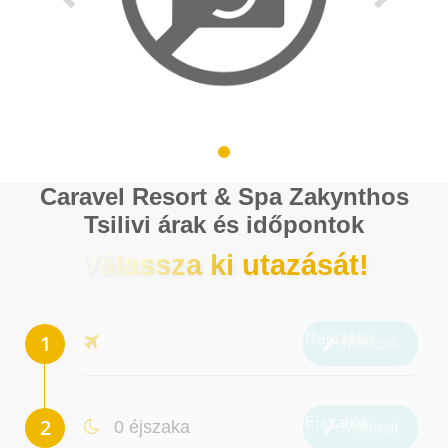
Caravel Resort & Spa Zakynthos
Tsilivi árak és időpontok
Válassza ki utazását!
Repülőtér
Módosít
Éjszakák
0 éjszaka
Módosít