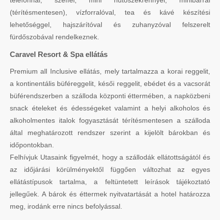
(térítésmentesen), vízforralóval, tea és kávé készítési
lehetőséggel, hajszárítóval és zuhanyzóval felszerelt
fürdőszobával rendelkeznek.
Caravel Resort & Spa ellátás
Premium all Inclusive ellátás, mely tartalmazza a korai reggelit,
a kontinentális büféreggelit, késői reggelit, ebédet és a vacsorát
büférendszerben a szálloda központi éttermében, a napközbeni
snack ételeket és édességeket valamint a helyi alkoholos és
alkoholmentes italok fogyasztását térítésmentesen a szálloda
által meghatározott rendszer szerint a kijelölt bárokban és
időpontokban.
Felhívjuk Utasaink figyelmét, hogy a szállodák ellátottságától és
az időjárási körülményektől függően változhat az egyes
ellátástípusok tartalma, a feltüntetett leírások tájékoztató
jellegűek. A bárok és éttermek nyitvatartását a hotel határozza
meg, irodánk erre nincs befolyással.