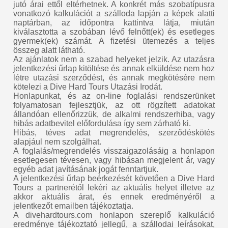
jutó árai ettől eltérhetnek. A konkrét más szobatípusra
vonatkozó kalkulációt a szálloda lapján a képek alatti
naptárban, az időpontra kattintva látja, miután
kiválasztotta a szobában lévő felnőtt(ek) és esetleges
gyermek(ek) számát. A fizetési ütemezés a teljes
összeg alatt látható.
Az ajánlatok nem a szabad helyeket jelzik. Az utazásra
jelentkezési űrlap kitöltése és annak elküldése nem hoz
létre utazási szerződést, és annak megkötésére nem
kötelezi a Dive Hard Tours Utazási Irodát.
Honlapunkat, és az on-line foglalási rendszerünket
folyamatosan fejlesztjük, az ott rögzített adatokat
állandóan ellenőrizzük, de alkalmi rendszerhiba, vagy
hibás adatbevitel előfordulása így sem zárható ki.
Hibás, téves adat megrendelés, szerződéskötés
alapjául nem szolgálhat.
A foglalás/megrendelés visszaigazolásáig a honlapon
esetlegesen tévesen, vagy hibásan megjelent ár, vagy
egyéb adat javításának jogát fenntartjuk.
A jelentkezési űrlap beérkezését követően a Dive Hard
Tours a partnerétől lekéri az aktuális helyet illetve az
akkor aktuális árat, és ennek eredményéről a
jelentkezőt emailben tájékoztatja.
A divehardtours.com honlapon szereplő kalkuláció
eredménye tájékoztató jellegű, a szállodai leírásokat,