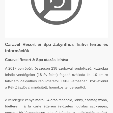
Caravel Resort & Spa Zakynthos Tsilivi leírás és
információk
Caravel Resort & Spa utazás leírása
A 2017-ben épült, összesen 238 szobával rendelkező, kizárólag
felnőtt vendégeket (18 év felett) fogadó szálloda kb. 10 km-re
található Zakynthos repülőterétől, Tsilivi városában, közvetlenül
a Kék Zászlóval minősített, homokos tengerparttól.
A vendégek kényelméről 24 órás recepció, lobby, csomagszoba,
főétterem, á la carte étterem (előzetes foglalás szükséges,
egyszer térítésmentesen vehető igénybe a tartózkodás során),