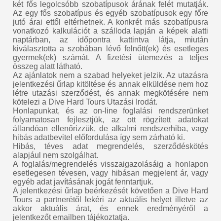
két fős legolcsóbb szobatípusok árának felét mutatják.
Az egy fős szobatípus és egyéb szobatípusok egy főre
jutó árai ettől eltérhetnek. A konkrét más szobatípusra
vonatkozó kalkulációt a szálloda lapján a képek alatti
naptárban, az időpontra kattintva látja, miután
kiválasztotta a szobában lévő felnőtt(ek) és esetleges
gyermek(ek) számát. A fizetési ütemezés a teljes
összeg alatt látható.
Az ajánlatok nem a szabad helyeket jelzik. Az utazásra
jelentkezési űrlap kitöltése és annak elküldése nem hoz
létre utazási szerződést, és annak megkötésére nem
kötelezi a Dive Hard Tours Utazási Irodát.
Honlapunkat, és az on-line foglalási rendszerünket
folyamatosan fejlesztjük, az ott rögzített adatokat
állandóan ellenőrizzük, de alkalmi rendszerhiba, vagy
hibás adatbevitel előfordulása így sem zárható ki.
Hibás, téves adat megrendelés, szerződéskötés
alapjául nem szolgálhat.
A foglalás/megrendelés visszaigazolásáig a honlapon
esetlegesen tévesen, vagy hibásan megjelent ár, vagy
egyéb adat javításának jogát fenntartjuk.
A jelentkezési űrlap beérkezését követően a Dive Hard
Tours a partnerétől lekéri az aktuális helyet illetve az
akkor aktuális árat, és ennek eredményéről a
jelentkezőt emailben tájékoztatja.