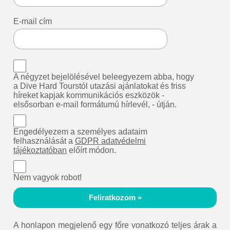
E-mail cím
A négyzet bejelölésével beleegyezem abba, hogy
a Dive Hard Tourstól utazási ajánlatokat és friss
híreket kapjak kommunikációs eszközök -
elsősorban e-mail formátumú hírlevél, - útján.
Engedélyezem a személyes adataim
felhasználását a
GDPR adatvédelmi
tájékoztatóban
előírt módon.
Nem vagyok robot!
Feliratkozom »
A honlapon megjelenő egy főre vonatkozó teljes árak a