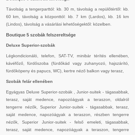
Távolság a tengerparttól: kb. 30 m, távolság a repülőtértől: kb.
60 km, távolság a központtól: kb. 7 km (Lardos), kb. 16 km
(Lindos), távolság a vásárlási lehetőségektől: közelben.
Boutique 5 szobák felszereltsége
Deluxe Superior-szobák
Légkondicionáló, telefon, SAT-TV, minibár térítés ellenében,
kávéfőző, fürdőszoba (fürdőkád vagy zuhanyozó, hajszárító,
fürdőköpeny és papucs, WC), kertre néző balkon vagy terasz,
Szobák felár ellenében
Egyágyas Deluxe Superior-szobák , Junior-suitek - tágasabbak,
terasz, saját medence, napozóágyak a teraszon, oldalról
tengerre nézők, Superior Junior-suitek - tágasabbak, terasz,
saját medence, napozóágyak a teraszon, részben tengerre
nézők, Superior Junior-suitek - felső emeleti, tágasabbak,
terasz, saját medence, napozóágyak a teraszon, tengerre