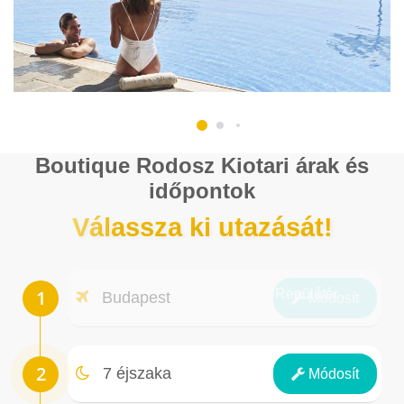
Boutique Rodosz Kiotari árak és
időpontok
Válassza ki utazását!
Repülőtér
Budapest
Módosít
Éjszakák
7 éjszaka
Módosít