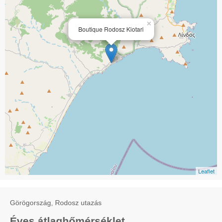
×
Boutique Rodosz Kiotari
Leaflet
Görögország, Rodosz utazás
Éves átlaghőmérséklet