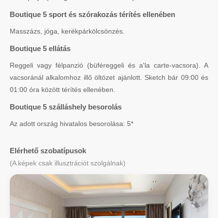
Boutique 5 sport és szórakozás térítés ellenében
Masszázs, jóga, kerékpárkölcsönzés.
Boutique 5 ellátás
Reggeli vagy félpanzió (büféreggeli és a'la carte-vacsora). A
vacsoránál alkalomhoz illő öltözet ajánlott. Sketch bár 09:00 és
01:00 óra között térítés ellenében.
Boutique 5 szálláshely besorolás
Az adott ország hivatalos besorolása: 5*
Elérhető szobatípusok
(A képek csak illusztrációt szolgálnak)