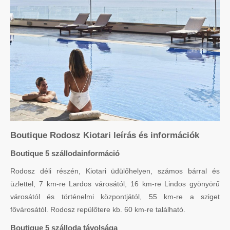
Boutique Rodosz Kiotari leírás és információk
Boutique 5 szállodainformáció
Rodosz déli részén, Kiotari üdülőhelyen, számos bárral és
üzlettel, 7 km-re Lardos városától, 16 km-re Lindos gyönyörű
városától és történelmi központjától, 55 km-re a sziget
fővárosától. Rodosz repülőtere kb. 60 km-re található.
Boutique 5 szálloda távolsága