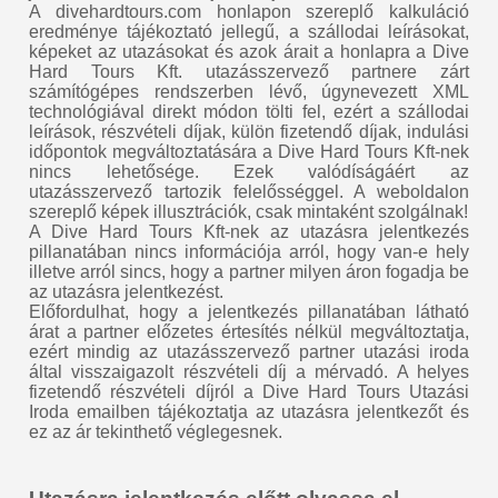
A divehardtours.com honlapon szereplő kalkuláció
eredménye tájékoztató jellegű, a szállodai leírásokat,
képeket az utazásokat és azok árait a honlapra a Dive
Hard Tours Kft. utazásszervező partnere zárt
számítógépes rendszerben lévő, úgynevezett XML
technológiával direkt módon tölti fel, ezért a szállodai
leírások, részvételi díjak, külön fizetendő díjak, indulási
időpontok megváltoztatására a Dive Hard Tours Kft-nek
nincs lehetősége. Ezek valódíságáért az
utazásszervező tartozik felelősséggel. A weboldalon
szereplő képek illusztrációk, csak mintaként szolgálnak!
A Dive Hard Tours Kft-nek az utazásra jelentkezés
pillanatában nincs információja arról, hogy van-e hely
illetve arról sincs, hogy a partner milyen áron fogadja be
az utazásra jelentkezést.
Előfordulhat, hogy a jelentkezés pillanatában látható
árat a partner előzetes értesítés nélkül megváltoztatja,
ezért mindig az utazásszervező partner utazási iroda
által visszaigazolt részvételi díj a mérvadó. A helyes
fizetendő részvételi díjról a Dive Hard Tours Utazási
Iroda emailben tájékoztatja az utazásra jelentkezőt és
ez az ár tekinthető véglegesnek.