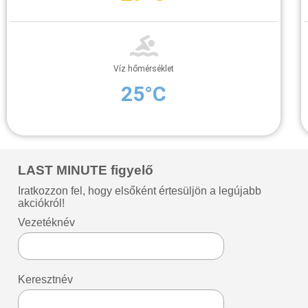
Víz hőmérséklet
25°C
LAST MINUTE figyelő
Iratkozzon fel, hogy elsőként értesüljön a legújabb
akciókról!
Vezetéknév
Keresztnév