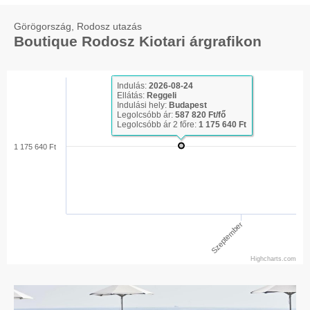
Görögország, Rodosz utazás
Boutique Rodosz Kiotari árgrafikon
Indulás:
2026-08-24
Ellátás:
Reggeli
Indulási hely:
Budapest
Legolcsóbb ár:
587 820 Ft/fő
Legolcsóbb ár 2 főre:
1 175 640 Ft
1 175 640 Ft
Szeptember
Highcharts.com