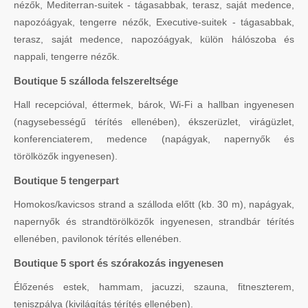
nézők, Mediterran-suitek - tágasabbak, terasz, saját medence,
napozóágyak, tengerre nézők, Executive-suitek - tágasabbak,
terasz, saját medence, napozóágyak, külön hálószoba és
nappali, tengerre nézők.
Boutique 5 szálloda felszereltsége
Hall recepcióval, éttermek, bárok, Wi-Fi a hallban ingyenesen
(nagysebességű térítés ellenében), ékszerüzlet, virágüzlet,
konferenciaterem, medence (napágyak, napernyők és
törölközők ingyenesen).
Boutique 5 tengerpart
Homokos/kavicsos strand a szálloda előtt (kb. 30 m), napágyak,
napernyők és strandtörölközők ingyenesen, strandbár térítés
ellenében, pavilonok térítés ellenében.
Boutique 5 sport és szórakozás ingyenesen
Élőzenés estek, hammam, jacuzzi, szauna, fitneszterem,
teniszpálya (kivilágítás térítés ellenében).