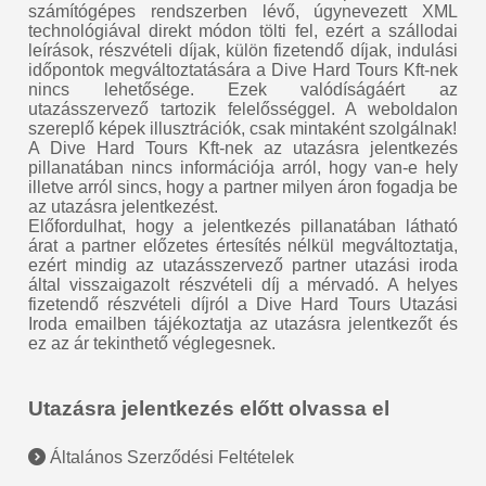
számítógépes rendszerben lévő, úgynevezett XML
technológiával direkt módon tölti fel, ezért a szállodai
leírások, részvételi díjak, külön fizetendő díjak, indulási
időpontok megváltoztatására a Dive Hard Tours Kft-nek
nincs lehetősége. Ezek valódíságáért az
utazásszervező tartozik felelősséggel. A weboldalon
szereplő képek illusztrációk, csak mintaként szolgálnak!
A Dive Hard Tours Kft-nek az utazásra jelentkezés
pillanatában nincs információja arról, hogy van-e hely
illetve arról sincs, hogy a partner milyen áron fogadja be
az utazásra jelentkezést.
Előfordulhat, hogy a jelentkezés pillanatában látható
árat a partner előzetes értesítés nélkül megváltoztatja,
ezért mindig az utazásszervező partner utazási iroda
által visszaigazolt részvételi díj a mérvadó. A helyes
fizetendő részvételi díjról a Dive Hard Tours Utazási
Iroda emailben tájékoztatja az utazásra jelentkezőt és
ez az ár tekinthető véglegesnek.
Utazásra jelentkezés előtt olvassa el
Általános Szerződési Feltételek