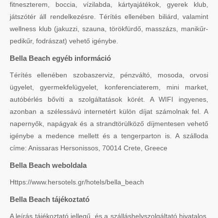
fitneszterem, boccia, vízilabda, kártyajátékok, gyerek klub,
játszótér áll rendelkezésre. Térítés ellenében biliárd, valamint
wellness klub (jakuzzi, szauna, törökfürdő, masszázs, manikűr-
pedikűr, fodrászat) vehető igénybe.
Bella Beach egyéb információ
Térítés ellenében szobaszerviz, pénzváltó, mosoda, orvosi
ügyelet, gyermekfelügyelet, konferenciaterem, mini market,
autóbérlés bővíti a szolgáltatások körét. A WIFI ingyenes,
azonban a szélessávú internetért külön díjat számolnak fel. A
napernyők, napágyak és a strandtörülköző díjmentesen vehető
igénybe a medence mellett és a tengerparton is. A szálloda
címe: Anissaras Hersonissos, 70014 Crete, Greece
Bella Beach weboldala
Https://www.hersotels.gr/hotels/bella_beach
Bella Beach tájékoztató
A leírás tájékoztató jellegű, és a szálláshelyszolgáltató hivatalos,