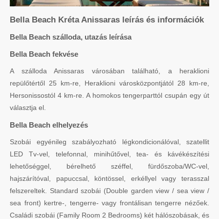
Bella Beach Kréta Anissaras leírás és információk
Bella Beach szálloda, utazás leírása
Bella Beach fekvése
A szálloda Anissaras városában található, a heraklioni
repülőtértől 25 km-re, Heraklioni városközpontjától 28 km-re,
Hersonissostól 4 km-re. A homokos tengerparttól csupán egy út
választja el.
Bella Beach elhelyezés
Szobái egyénileg szabályozható légkondicionálóval, szatellit
LED Tv-vel, telefonnal, minihűtővel, tea- és kávékészítési
lehetőséggel, bérelhető széffel, fürdőszoba/WC-vel,
hajszárítóval, papuccsal, köntössel, erkéllyel vagy terasszal
felszereltek. Standard szobái (Double garden view / sea view /
sea front) kertre-, tengerre- vagy frontálisan tengerre nézőek.
Családi szobái (Family Room 2 Bedrooms) két hálószobásak, és