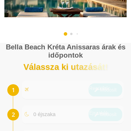
Bella Beach Kréta Anissaras árak és
időpontok
Válassza ki utazását!
Repülőtér
Módosít
Éjszakák
0 éjszaka
Módosít