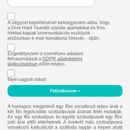
A négyzet bejelölésével beleegyezem abba, hogy
a Dive Hard Tourstól utazási ajánlatokat és friss
híreket kapjak kommunikációs eszközök -
elsősorban e-mail formátumú hírlevél, - útján.
Engedélyezem a személyes adataim
felhasználását a
GDPR adatvédelmi
tájékoztatóban
előírt módon.
Nem vagyok robot!
Feliratkozom »
A honlapon megjelenő egy főre vonatkozó teljes árak a
két fős legolcsóbb szobatípusok árának felét mutatják.
Az egy fős szobatípus és egyéb szobatípusok egy főre
jutó árai ettől eltérhetnek. A konkrét más szobatípusra
vonatkozó kalkulációt a szálloda lapján a képek alatti