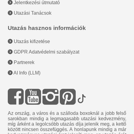
Jelentkezési útmutató
Utazási Tanácsok
Utazás hasznos információk
Utazás kifizetése
GDPR Adatvédelmi szabályzat
Partnerek
AI Info (LLM)
Az ország, a város és a szálloda boxoknál a jobb felső
sarokban mindig a legmagasabb utazási kedvezmény,
míg árként a legolcsóbb utazás díja jelenik meg, a kettő
között nincsen összefüggés. A honlapunk mindig a már