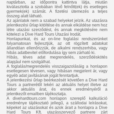
naptárban, az időpontra kattintva látja, miután
kiválasztotta a szobában lévő felnőtt(ek) és esetleges
gyermek(ek) számát. A fizetési ütemezés a teljes
összeg alatt látható.
Az ajánlatok nem a szabad helyeket jelzik. Az utazásra
jelentkezési űrlap kitöltése és annak elküldése nem hoz
létre utazási szerződést, és annak megkötésére nem
kötelezi a Dive Hard Tours Utazási Irodát.
Honlapunkat, és az on-line foglalási rendszerünket
folyamatosan fejlesztjük, az ott rögzített adatokat
állandóan ellenőrizzük, de alkalmi rendszerhiba, vagy
hibás adatbevitel előfordulása így sem zárható ki.
Hibás, téves adat megrendelés, szerződéskötés
alapjául nem szolgálhat.
A foglalás/megrendelés visszaigazolásáig a honlapon
esetlegesen tévesen, vagy hibásan megjelent ár, vagy
egyéb adat javításának jogát fenntartjuk.
A jelentkezési űrlap beérkezését követően a Dive Hard
Tours a partnerétől lekéri az aktuális helyet illetve az
akkor aktuális árat, és ennek eredményéről a
jelentkezőt emailben tájékoztatja.
A divehardtours.com honlapon szereplő kalkuláció
eredménye tájékoztató jellegű, a szállodai leírásokat,
képeket az utazásokat és azok árait a honlapra a Dive
Hard Tours Kft. utazásszervező partnere zárt