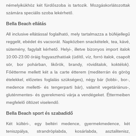
némelyikükhöz két fürdőszoba is tartozik. Mozgáskorlátozottak
számára speciális szoba lekérhető.
Bella Beach ellátás
All inclusive ellátással foglalható, mely tartalmazza a büféjellegű
reggelit, ebédet és vacsorát. Napközben snackételek, tea, kávé,
sütemény, fagylalt kérhető. Helyi-, illetve bizonyos import italok
10:00-23:00 óráig fogyaszthatóak (üdítő, víz, forró italok, csapolt
sör, bor pohárban, likőrök, brandy, röviditalok, koktélok).
Főétterme mellett két a la carte étterem (mediterrán és görög
ételekkel, előzetes foglalás szükséges), négy bár (lobbi-, bor-,
medence melletti- és tengerparti bár), valamit vegetáriánus-,
gluténmentes- és gyerekmenü várja a vendégeket. Éttermeiben
megfelelő öltözet viselendő.
Bella Beach sport és szabadidő
Két kültéri-, egy beltéri medence, gyermekmedence, két
teniszpálya, strandröplabda, kosárlabda, asztalitenisz,