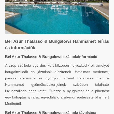
Bel Azur Thalasso & Bungalows Hammamet leírás
és információk
Bel Azur Thalasso & Bungalows szállodainformáció
A szép szálloda egy dús kert közepén helyezkedik el, amelyet
bougainvilleák és jázminok díszítenek. Hatalmas medence,
panorámateraszok és gyönyörű strand határozza meg a
Hammamet gyümölcsöskertjeinek szívében található
luxusszálloda hangulatát. Élvezze a nyugalmat és a pihenést
egy kőhajításnyira az egyedülálló arab-mór építészetéről ismert
Medinától.
Bel Azur Thalasso & Bungalows szálloda távolsága