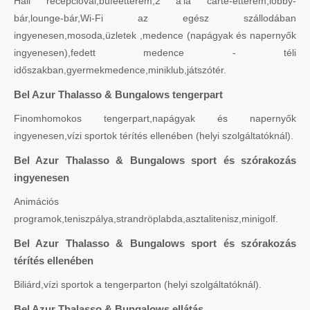
Hall recepcióval,büféétterem,2 a'la carte-étterem,lobby-
bár,lounge-bár,Wi-Fi az egész szállodában
ingyenesen,mosoda,üzletek ,medence (napágyak és napernyők
ingyenesen),fedett medence - téli
időszakban,gyermekmedence,miniklub,játszótér.
Bel Azur Thalasso & Bungalows tengerpart
Finomhomokos tengerpart,napágyak és napernyők
ingyenesen,vízi sportok térítés ellenében (helyi szolgáltatóknál).
Bel Azur Thalasso & Bungalows sport és szórakozás
ingyenesen
Animációs
programok,teniszpálya,strandröplabda,asztalitenisz,minigolf.
Bel Azur Thalasso & Bungalows sport és szórakozás
térítés ellenében
Biliárd,vízi sportok a tengerparton (helyi szolgáltatóknál).
Bel Azur Thalasso & Bungalows ellátás