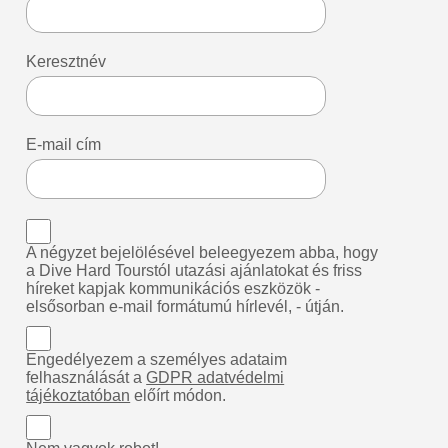
Keresztnév
E-mail cím
A négyzet bejelölésével beleegyezem abba, hogy
a Dive Hard Tourstól utazási ajánlatokat és friss
híreket kapjak kommunikációs eszközök -
elsősorban e-mail formátumú hírlevél, - útján.
Engedélyezem a személyes adataim
felhasználását a
GDPR adatvédelmi
tájékoztatóban
előírt módon.