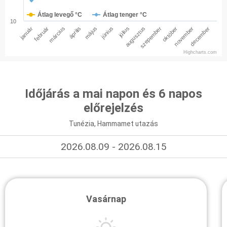
Átlag levegő °C
Átlag tenger °C
10
január
február
március
április
május
június
július
augusztus
szepember
október
november
december
Highcharts.com
Időjárás a mai napon és 6 napos
előrejelzés
Tunézia, Hammamet utazás
2026.08.09 - 2026.08.15
Vasárnap