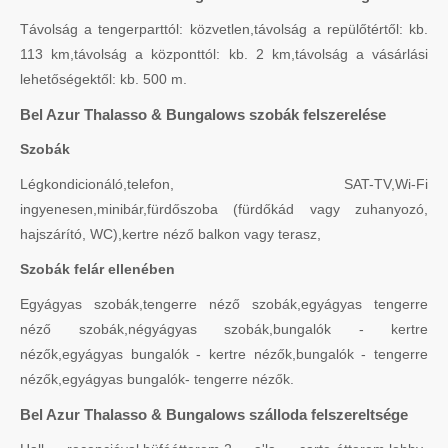
Távolság a tengerparttól: közvetlen,távolság a repülőtértől: kb.
113 km,távolság a központtól: kb. 2 km,távolság a vásárlási
lehetőségektől: kb. 500 m.
Bel Azur Thalasso & Bungalows szobák felszerelése
Szobák
Légkondicionáló,telefon, SAT-TV,Wi-Fi
ingyenesen,minibár,fürdőszoba (fürdőkád vagy zuhanyozó,
hajszárító, WC),kertre néző balkon vagy terasz,
Szobák felár ellenében
Egyágyas szobák,tengerre néző szobák,egyágyas tengerre
néző szobák,négyágyas szobák,bungalók - kertre
nézők,egyágyas bungalók - kertre nézők,bungalók - tengerre
nézők,egyágyas bungalók- tengerre nézők.
Bel Azur Thalasso & Bungalows szálloda felszereltsége