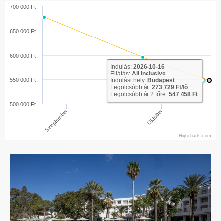
700 000 Ft
650 000 Ft
600 000 Ft
Indulás:
2026-10-16
Ellátás:
All inclusive
550 000 Ft
Indulási hely:
Budapest
Legolcsóbb ár:
273 729 Ft/fő
Legolcsóbb ár 2 főre:
547 458 Ft
500 000 Ft
Október
Szeptember
Highcharts.com