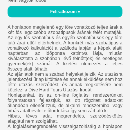
Nem vagyok robot!
Feliratkozom »
A honlapon megjelenő egy főre vonatkozó teljes árak a
két fős legolcsóbb szobatípusok árának felét mutatják.
Az egy fős szobatípus és egyéb szobatípusok egy főre
jutó árai ettől eltérhetnek. A konkrét más szobatípusra
vonatkozó kalkulációt a szálloda lapján a képek alatti
naptárban, az időpontra kattintva látja, miután
kiválasztotta a szobában lévő felnőtt(ek) és esetleges
gyermek(ek) számát. A fizetési ütemezés a teljes
összeg alatt látható.
Az ajánlatok nem a szabad helyeket jelzik. Az utazásra
jelentkezési űrlap kitöltése és annak elküldése nem hoz
létre utazási szerződést, és annak megkötésére nem
kötelezi a Dive Hard Tours Utazási Irodát.
Honlapunkat, és az on-line foglalási rendszerünket
folyamatosan fejlesztjük, az ott rögzített adatokat
állandóan ellenőrizzük, de alkalmi rendszerhiba, vagy
hibás adatbevitel előfordulása így sem zárható ki.
Hibás, téves adat megrendelés, szerződéskötés
alapjául nem szolgálhat.
A foglalás/megrendelés visszaigazolásáig a honlapon