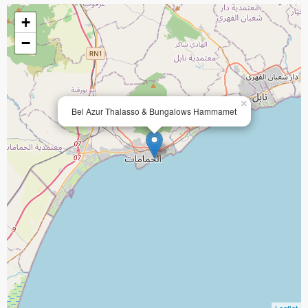
+
−
×
Bel Azur Thalasso & Bungalows Hammamet