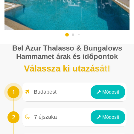
Bel Azur Thalasso & Bungalows
Hammamet árak és időpontok
Válassza ki utazását!
Repülőtér
Budapest
Módosít
Éjszakák
7 éjszaka
Módosít