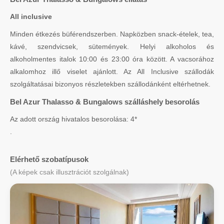
All inclusive
Minden étkezés büférendszerben. Napközben snack-ételek, tea,
kávé, szendvicsek, sütemények. Helyi alkoholos és
alkoholmentes italok 10:00 és 23:00 óra között. A vacsorához
alkalomhoz illő viselet ajánlott. Az All Inclusive szállodák
szolgáltatásai bizonyos részletekben szállodánként eltérhetnek.
Bel Azur Thalasso & Bungalows szálláshely besorolás
Az adott ország hivatalos besorolása: 4*
.
Elérhető szobatípusok
(A képek csak illusztrációt szolgálnak)