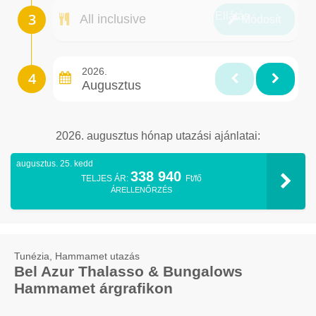
Ellátás
All inclusive
Módosít
2026.
Augusztus
2026. augusztus hónap utazási ajánlatai:
augusztus. 25. kedd
338 940
TELJES ÁR:
Ft/fő
ÁRELLENŐRZÉS
Tunézia, Hammamet utazás
Bel Azur Thalasso & Bungalows
Hammamet árgrafikon