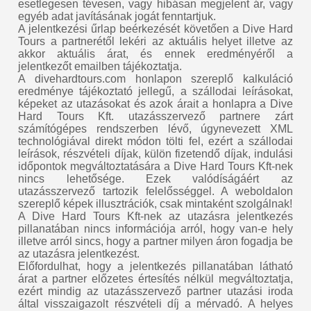
esetlegesen tévesen, vagy hibásan megjelent ár, vagy
egyéb adat javításának jogát fenntartjuk.
A jelentkezési űrlap beérkezését követően a Dive Hard
Tours a partnerétől lekéri az aktuális helyet illetve az
akkor aktuális árat, és ennek eredményéről a
jelentkezőt emailben tájékoztatja.
A divehardtours.com honlapon szereplő kalkuláció
eredménye tájékoztató jellegű, a szállodai leírásokat,
képeket az utazásokat és azok árait a honlapra a Dive
Hard Tours Kft. utazásszervező partnere zárt
számítógépes rendszerben lévő, úgynevezett XML
technológiával direkt módon tölti fel, ezért a szállodai
leírások, részvételi díjak, külön fizetendő díjak, indulási
időpontok megváltoztatására a Dive Hard Tours Kft-nek
nincs lehetősége. Ezek valódíságáért az
utazásszervező tartozik felelősséggel. A weboldalon
szereplő képek illusztrációk, csak mintaként szolgálnak!
A Dive Hard Tours Kft-nek az utazásra jelentkezés
pillanatában nincs információja arról, hogy van-e hely
illetve arról sincs, hogy a partner milyen áron fogadja be
az utazásra jelentkezést.
Előfordulhat, hogy a jelentkezés pillanatában látható
árat a partner előzetes értesítés nélkül megváltoztatja,
ezért mindig az utazásszervező partner utazási iroda
által visszaigazolt részvételi díj a mérvadó. A helyes