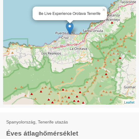
×
Be Live Experience Orotava Tenerife
Leaflet
Spanyolország, Tenerife utazás
Éves átlaghőmérséklet