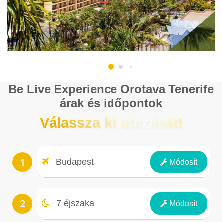
Be Live Experience Orotava Tenerife
árak és időpontok
Válassza ki utazását!
Repülőtér
Budapest
Módosít
Éjszakák
7 éjszaka
Módosít