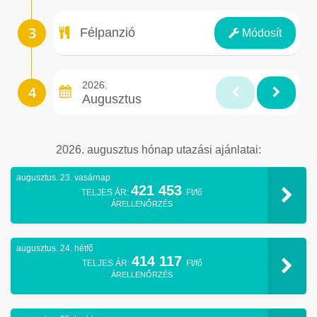
Ellátás
Félpanzió
Módosít
2026.
Augusztus
2026. augusztus hónap utazási ajánlatai:
augusztus. 23. vasárnap
421 453
TELJES ÁR:
Ft/fő
ÁRELLENŐRZÉS
augusztus. 24. hétfő
414 117
TELJES ÁR:
Ft/fő
ÁRELLENŐRZÉS