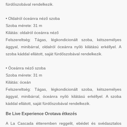
fürdőszobával rendelkezik.
• Oldalról óceánra néző szoba
Szoba mérete: 31 m
Kilátás: oldalról óceánra néző
Felszereltség: Tágas, légkondicionált szoba, kétszemélyes
ággyal, minibárral, oldalról óceánra nyíló kilátású erkéllyel. A
szoba káddal ellátott, saját fürdőszobával rendelkezik.
• Óceánra néző szoba
Szoba mérete: 31 m
Kilátás: óceán
Felszereltség: Tágas, légkondicionált szoba, kétszemélyes
ággyal, minibárral, óceánra nyíló kilátású erkéllyel. A szoba
káddal ellátott, saját fürdőszobával rendelkezik.
Be Live Experience Orotava étkezés
A La Cascada étteremben reggelit, ebédet és svédasztalos