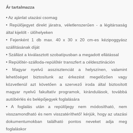
Ár tartalmazza
• Az ajánlat utazási csomag
• Repülőjegyet direkt járatra, véletlenszerűen - a légitársaság
által kijelölt - ülőhelyeken
• Fejenként 1 db max. 40 x 30 x 20 cm-es kézipoggyász
szállításának díját
• Szállást a kiválasztott szobatípusban a megadott ellátással
• Repülőtér-szálloda-repülőtér transzfert a céldesztináción
• Magyar nyelvű asszisztenciát a helyszínen, valamint
lehetőséget biztosítunk az érkezést megelőzően vagy
közvetlenül azt követően a szervező iroda által biztosított
magyar nyelvű fakultatív programok, kirándulások, továbbá
autóbérlés és belépőjegyek foglalására
• A foglalás után a repülőjegy nem módosítható, nem
visszamondható és nem visszatéríthető! kérjük, hogy az utazási
dokumentumokban található pontos neveket adja meg
foglaláskor