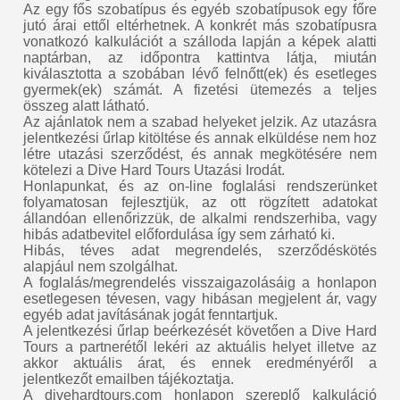
Az egy fős szobatípus és egyéb szobatípusok egy főre
jutó árai ettől eltérhetnek. A konkrét más szobatípusra
vonatkozó kalkulációt a szálloda lapján a képek alatti
naptárban, az időpontra kattintva látja, miután
kiválasztotta a szobában lévő felnőtt(ek) és esetleges
gyermek(ek) számát. A fizetési ütemezés a teljes
összeg alatt látható.
Az ajánlatok nem a szabad helyeket jelzik. Az utazásra
jelentkezési űrlap kitöltése és annak elküldése nem hoz
létre utazási szerződést, és annak megkötésére nem
kötelezi a Dive Hard Tours Utazási Irodát.
Honlapunkat, és az on-line foglalási rendszerünket
folyamatosan fejlesztjük, az ott rögzített adatokat
állandóan ellenőrizzük, de alkalmi rendszerhiba, vagy
hibás adatbevitel előfordulása így sem zárható ki.
Hibás, téves adat megrendelés, szerződéskötés
alapjául nem szolgálhat.
A foglalás/megrendelés visszaigazolásáig a honlapon
esetlegesen tévesen, vagy hibásan megjelent ár, vagy
egyéb adat javításának jogát fenntartjuk.
A jelentkezési űrlap beérkezését követően a Dive Hard
Tours a partnerétől lekéri az aktuális helyet illetve az
akkor aktuális árat, és ennek eredményéről a
jelentkezőt emailben tájékoztatja.
A divehardtours.com honlapon szereplő kalkuláció