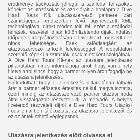
eredménye tájékoztató jellegű, a szállodai leírásokat,
képeket az utazásokat és azok árait a honlapra a Dive
Hard Tours Kft. utazásszervező partnere zárt
számítógépes rendszerben lévő, úgynevezett XML
technológiával direkt módon tölti fel, ezért a szállodai
leírások, részvételi díjak, külön fizetendő díjak, indulási
időpontok megváltoztatására a Dive Hard Tours Kft-nek
nincs lehetősége. Ezek valódíságáért az
utazásszervező tartozik felelősséggel. A weboldalon
szereplő képek illusztrációk, csak mintaként szolgálnak!
A Dive Hard Tours Kft-nek az utazásra jelentkezés
pillanatában nincs információja arról, hogy van-e hely
illetve arról sincs, hogy a partner milyen áron fogadja be
az utazásra jelentkezést.
Előfordulhat, hogy a jelentkezés pillanatában látható
árat a partner előzetes értesítés nélkül megváltoztatja,
ezért mindig az utazásszervező partner utazási iroda
által visszaigazolt részvételi díj a mérvadó. A helyes
fizetendő részvételi díjról a Dive Hard Tours Utazási
Iroda emailben tájékoztatja az utazásra jelentkezőt és
ez az ár tekinthető véglegesnek.
Utazásra jelentkezés előtt olvassa el