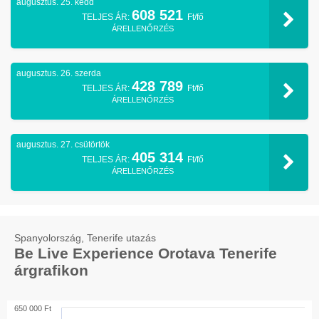
augusztus. 25. kedd
608 521
TELJES ÁR:
Ft/fő
ÁRELLENŐRZÉS
augusztus. 26. szerda
428 789
TELJES ÁR:
Ft/fő
ÁRELLENŐRZÉS
augusztus. 27. csütörtök
405 314
TELJES ÁR:
Ft/fő
ÁRELLENŐRZÉS
Spanyolország, Tenerife utazás
Be Live Experience Orotava Tenerife
árgrafikon
650 000 Ft