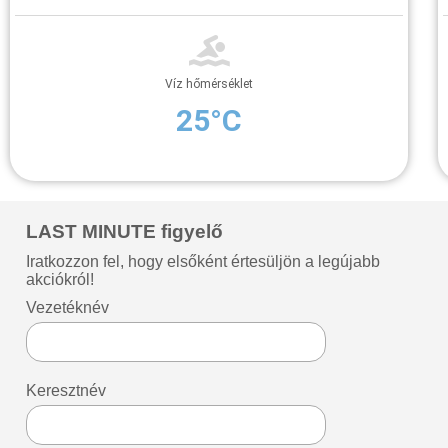
Víz hőmérséklet
25°C
LAST MINUTE figyelő
Iratkozzon fel, hogy elsőként értesüljön a legújabb
akciókról!
Vezetéknév
Keresztnév