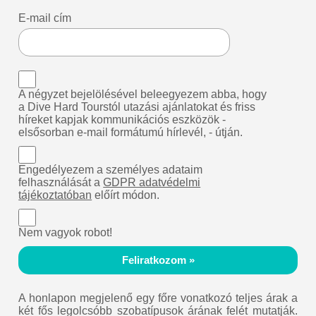
E-mail cím
A négyzet bejelölésével beleegyezem abba, hogy
a Dive Hard Tourstól utazási ajánlatokat és friss
híreket kapjak kommunikációs eszközök -
elsősorban e-mail formátumú hírlevél, - útján.
Engedélyezem a személyes adataim
felhasználását a
GDPR adatvédelmi
tájékoztatóban
előírt módon.
Nem vagyok robot!
Feliratkozom »
A honlapon megjelenő egy főre vonatkozó teljes árak a
két fős legolcsóbb szobatípusok árának felét mutatják.