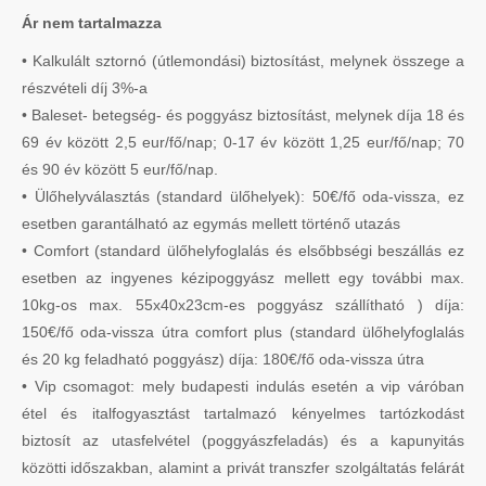
Ár nem tartalmazza
• Kalkulált sztornó (útlemondási) biztosítást, melynek összege a
részvételi díj 3%-a
• Baleset- betegség- és poggyász biztosítást, melynek díja 18 és
69 év között 2,5 eur/fő/nap; 0-17 év között 1,25 eur/fő/nap; 70
és 90 év között 5 eur/fő/nap.
• Ülőhelyválasztás (standard ülőhelyek): 50€/fő oda-vissza, ez
esetben garantálható az egymás mellett történő utazás
• Comfort (standard ülőhelyfoglalás és elsőbbségi beszállás ez
esetben az ingyenes kézipoggyász mellett egy további max.
10kg-os max. 55x40x23cm-es poggyász szállítható ) díja:
150€/fő oda-vissza útra comfort plus (standard ülőhelyfoglalás
és 20 kg feladható poggyász) díja: 180€/fő oda-vissza útra
• Vip csomagot: mely budapesti indulás esetén a vip váróban
étel és italfogyasztást tartalmazó kényelmes tartózkodást
biztosít az utasfelvétel (poggyászfeladás) és a kapunyitás
közötti időszakban, alamint a privát transzfer szolgáltatás felárát