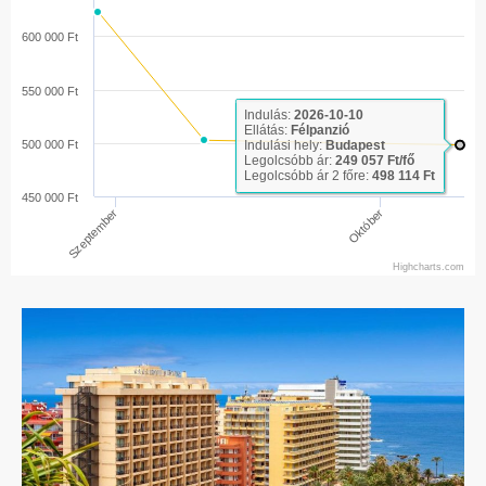
600 000 Ft
550 000 Ft
Indulás:
2026-10-10
Ellátás:
Félpanzió
500 000 Ft
Indulási hely:
Budapest
Legolcsóbb ár:
249 057 Ft/fő
Legolcsóbb ár 2 főre:
498 114 Ft
450 000 Ft
Október
Szeptember
Highcharts.com