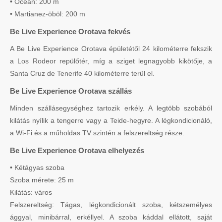
• Óceán: 200 m
• Martianez-öböl: 200 m
Be Live Experience Orotava fekvés
A Be Live Experience Orotava épületétől 24 kilométerre fekszik
a Los Rodeor repülőtér, míg a sziget legnagyobb kikötője, a
Santa Cruz de Tenerife 40 kilométerre terül el.
Be Live Experience Orotava szállás
Minden szállásegységhez tartozik erkély. A legtöbb szobából
kilátás nyílik a tengerre vagy a Teide-hegyre. A légkondicionáló,
a Wi-Fi és a műholdas TV szintén a felszereltség része.
Be Live Experience Orotava elhelyezés
• Kétágyas szoba
Szoba mérete: 25 m
Kilátás: város
Felszereltség: Tágas, légkondicionált szoba, kétszemélyes
ággyal, minibárral, erkéllyel. A szoba káddal ellátott, saját