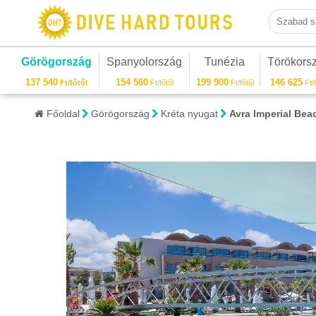
Szabad sza
Görögország
Spanyolország
Tunézia
Törökors
137 540
154 560
199 900
146 625
Ft/főtől
Ft/főtől
Ft/főtől
Ft/f
Főoldal
Görögország
Kréta nyugat
Avra Imperial Bea