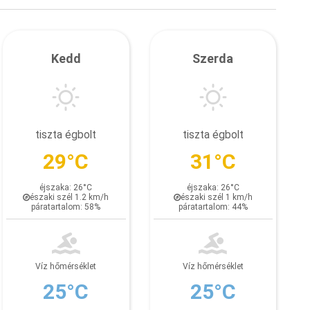
Kedd
Szerda
tiszta égbolt
tiszta égbolt
29°C
31°C
éjszaka: 26°C
éjszaka: 26°C
északi szél 1.2 km/h
északi szél 1 km/h
páratartalom: 58%
páratartalom: 44%
Víz hőmérséklet
Víz hőmérséklet
25°C
25°C