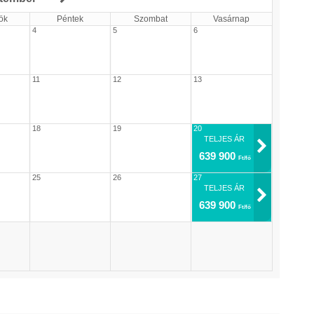
ök
Péntek
Szombat
Vasárnap
4
5
6
11
12
13
18
19
20
TELJES ÁR
639 900
Ft/fő
25
26
27
TELJES ÁR
639 900
Ft/fő