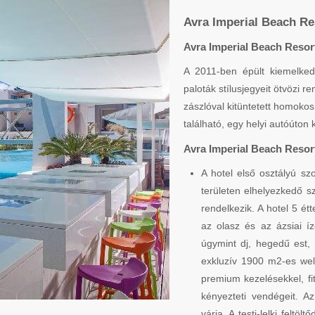
Avra Imperial Beach Re
Avra Imperial Beach Resort
A 2011-ben épült kiemelke
paloták stílusjegyeit ötvözi 
zászlóval kitüntetett homoko
található, egy helyi autóúton k
Avra Imperial Beach Resor
A hotel első osztályú szo
területen elhelyezkedő s
rendelkezik. A hotel 5 étt
az olasz és az ázsiai í
úgymint dj, hegedű est,
exkluzív 1900 m2-es wel
premium kezelésekkel, fi
kényezteti vendégeit. Az
várja. A testi-lelki felt