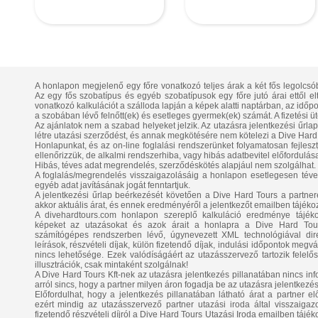
A honlapon megjelenő egy főre vonatkozó teljes árak a két fős legolcsó
Az egy fős szobatípus és egyéb szobatípusok egy főre jutó árai ettől e
vonatkozó kalkulációt a szálloda lapján a képek alatti naptárban, az időpont
a szobában lévő felnőtt(ek) és esetleges gyermek(ek) számát. A fizetési üt
Az ajánlatok nem a szabad helyeket jelzik. Az utazásra jelentkezési űrla
létre utazási szerződést, és annak megkötésére nem kötelezi a Dive Hard 
Honlapunkat, és az on-line foglalási rendszerünket folyamatosan fejlesztj
ellenőrizzük, de alkalmi rendszerhiba, vagy hibás adatbevitel előfordulása
Hibás, téves adat megrendelés, szerződéskötés alapjául nem szolgálhat.
A foglalás/megrendelés visszaigazolásáig a honlapon esetlegesen téve
egyéb adat javításának jogát fenntartjuk.
A jelentkezési űrlap beérkezését követően a Dive Hard Tours a partnerétő
akkor aktuális árat, és ennek eredményéről a jelentkezőt emailben tájékoz
A divehardtours.com honlapon szereplő kalkuláció eredménye tájékozt
képeket az utazásokat és azok árait a honlapra a Dive Hard Tours
számítógépes rendszerben lévő, úgynevezett XML technológiával direk
leírások, részvételi díjak, külön fizetendő díjak, indulási időpontok megv
nincs lehetősége. Ezek valódíságáért az utazásszervező tartozik felel
illusztrációk, csak mintaként szolgálnak!
A Dive Hard Tours Kft-nek az utazásra jelentkezés pillanatában nincs info
arról sincs, hogy a partner milyen áron fogadja be az utazásra jelentkezés
Előfordulhat, hogy a jelentkezés pillanatában látható árat a partner elő
ezért mindig az utazásszervező partner utazási iroda által visszaigazo
fizetendő részvételi díjról a Dive Hard Tours Utazási Iroda emailben tájék