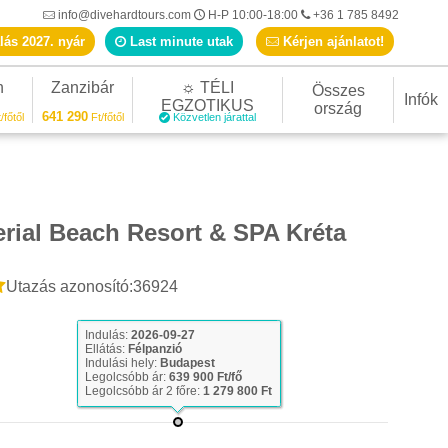
info@divehardtours.com
H-P 10:00-18:00
+36 1 785 8492
lás 2027. nyár
Last minute utak
Kérjen ajánlatot!
n
Zanzibár
☼ TÉLI
Összes
Infók
EGZOTIKUS
ország
641 290
/főtől
Ft/főtől
Közvetlen járattal
rial Beach Resort & SPA Kréta
Utazás azonosító:36924
Indulás:
2026-09-27
Ellátás:
Félpanzió
Indulási hely:
Budapest
Legolcsóbb ár:
639 900 Ft/fő
Legolcsóbb ár 2 főre:
1 279 800 Ft