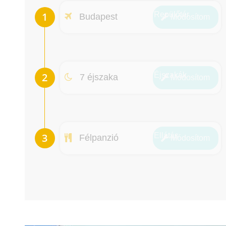
Repülőtér
Budapest
Módosít
om
Éjszakák
7 éjszaka
Módosít
om
Ellátás
Félpanzió
Módosít
om