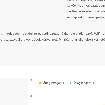
kölyök klub, változatos a
Térítés ellenében igényb
és hajszalon, teniszpálya
at, melyekben egyénileg szabályozható légkondicionáló, széf, WIFI e
erasz szolgálja a vendégek kényelmét. Minibár felár ellenében kérhető
35
Átlag levegő °C
Átlag tenger °C
30