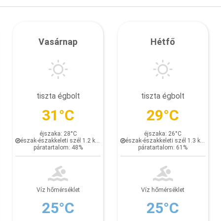
Vasárnap
Hétfő
tiszta égbolt
tiszta égbolt
31°C
29°C
éjszaka: 28°C
éjszaka: 26°C
észak-északkeleti szél 1.2 km/h
észak-északkeleti szél 1.3 km/h
páratartalom: 48%
páratartalom: 61%
Víz hőmérséklet
Víz hőmérséklet
25°C
25°C