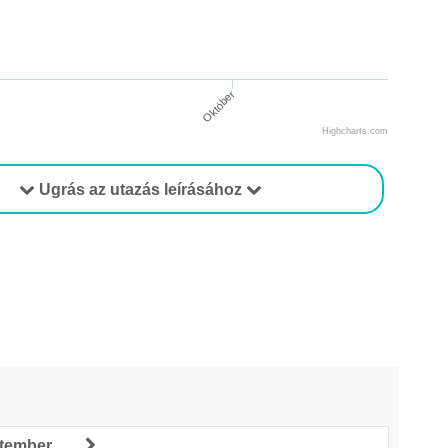
Október
Highcharts.com
Ugrás az utazás leírásához
ptember