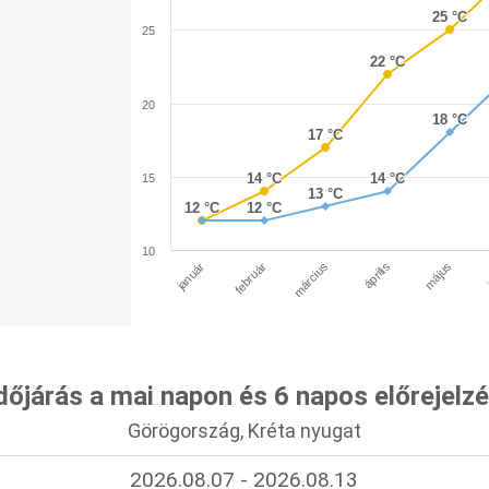
25 °C
25 °C
25
22 °C
22 °C
20
18 °C
18 °C
17 °C
17 °C
14 °C
14 °C
14 °C
14 °C
15
13 °C
13 °C
12 °C
12 °C
12 °C
12 °C
10
január
április
március
február
május
dőjárás a mai napon és 6 napos előrejelz
Görögország, Kréta nyugat
2026.08.07 - 2026.08.13