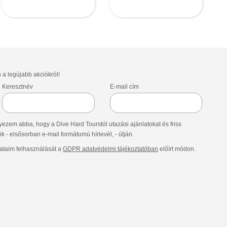
n a legújabb akciókról!
Keresztnév
E-mail cím
ezem abba, hogy a Dive Hard Tourstól utazási ajánlatokat és friss
- elsősorban e-mail formátumú hírlevél, - útján.
taim felhasználását a
GDPR adatvédelmi tájékoztatóban
előírt módon.