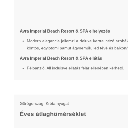
Avra Imperial Beach Resort & SPA elhelyezés
Modern elegancia jellemzi a deluxe kertre néző szobák
köntös, egyiptomi pamut ágyneműk, led tévé és balkon/t
Avra Imperial Beach Resort & SPA ellátás
Félpanzió. All incluisve ellátás felár ellenében kérhető.
Görögország, Kréta nyugat
Éves átlaghőmérséklet