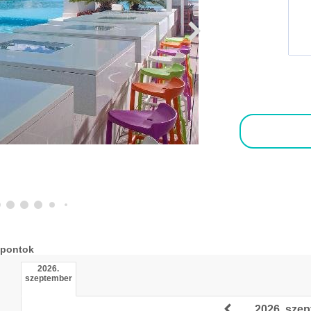
őpontok
2026.
szeptember
2026. sze