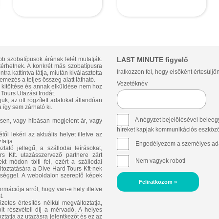
bb szobatípusok árának felét mutatják.
LAST MINUTE figyelő
ltérhetnek. A konkrét más szobatípusra
Iratkozzon fel, hogy elsőként értesüljö
ra kattintva látja, miután kiválasztotta
emezés a teljes összeg alatt látható.
Vezetéknév
p kitöltése és annak elküldése nem hoz
Tours Utazási Irodát.
ük, az ott rögzített adatokat állandóan
 így sem zárható ki.
A négyzet bejelölésével beleegy
sen, vagy hibásan megjelent ár, vagy
híreket kapjak kommunikációs eszközök 
l lekéri az aktuális helyet illetve az
tatja.
Engedélyezem a személyes ada
ató jellegű, a szállodai leírásokat,
 Kft. utazásszervező partnere zárt
Nem vagyok robot!
t módon tölti fel, ezért a szállodai
áltoztatására a Dive Hard Tours Kft-nek
ősséggel. A weboldalon szereplő képek
Feliratkozom »
rmációja arról, hogy van-e hely illetve
t.
zetes értesítés nélkül megváltoztatja,
lt részvételi díj a mérvadó. A helyes
oztatja az utazásra jelentkezőt és ez az