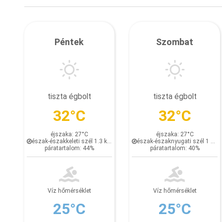
Péntek
Szombat
tiszta égbolt
tiszta égbolt
32°C
32°C
éjszaka: 27°C
éjszaka: 27°C
észak-északkeleti szél 1.3 km/h
észak-északnyugati szél 1 km/h
páratartalom: 44%
páratartalom: 40%
Víz hőmérséklet
Víz hőmérséklet
25°C
25°C