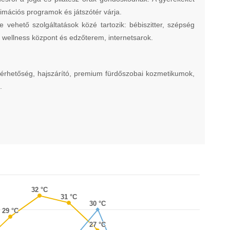
nimációs programok és játszótér várja.
e vehető szolgáltatások közé tartozik: bébiszitter, szépség
, wellness központ és edzőterem, internetsarok.
lérhetőség, hajszárító, premium fürdőszobai kozmetikumok,
.
32 °C
32 °C
31 °C
31 °C
30 °C
30 °C
29 °C
29 °C
27 °C
27 °C