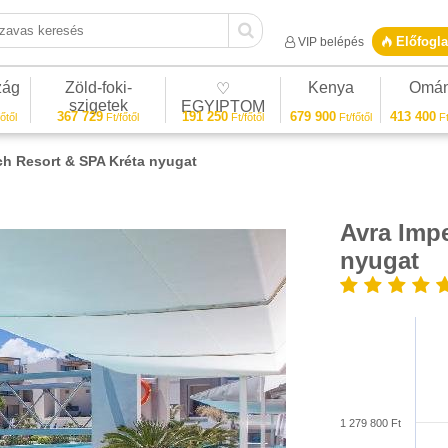
vas keresés
Előfogla
VIP belépés
zág
Zöld-foki-
Kenya
Omá
♡
szigetek
EGYIPTOM
367 729
191 250
679 900
413 400
őtől
Ft/főtől
Ft/főtől
Ft/főtől
Ft
ch Resort & SPA Kréta nyugat
Avra Impe
1/20
nyugat
1 279 800 Ft