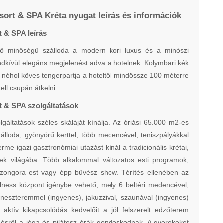
sort & SPA Kréta nyugat leírás és információk
 & SPA leírás
dő minőségű szálloda a modern kori luxus és a minószi
rendkívül elegáns megjelenést adva a hotelnek. Kolymbari kék
s néhol köves tengerpartja a hoteltől mindössze 100 méterre
ell csupán átkelni.
t & SPA szolgáltatások
lgáltatások széles skáláját kínálja. Az óriási 65.000 m2-es
zálloda, gyönyörű kerttel, több medencével, teniszpályákkal
erme igazi gasztronómiai utazást kínál a tradicionális krétai,
zek világába. Több alkalommal változatos esti programok,
 zongora est vagy épp bűvész show. Térítés ellenében az
lness központ igénybe vehető, mely 6 beltéri medencével,
tneszteremmel (ingyenes), jakuzzival, szaunával (ingyenes)
 aktív kikapcsolódás kedvelőit a jól felszerelt edzőterem
öltődésről a jóga és pilátesz órák gondoskodnak. A gyerekeket