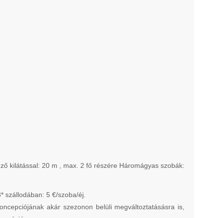
néző kilátással: 20 m , max. 2 fő részére Háromágyas szobák:
 szállodában: 5 €/szoba/éj.
 koncepciójának akár szezonon belüli megváltoztatásásra is,