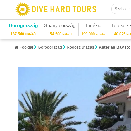
Szabad sza
Görögország
Spanyolország
Tunézia
Törökors
137 540
154 560
199 900
146 625
Ft/főtől
Ft/főtől
Ft/főtől
Ft/f
Főoldal
Görögország
Rodosz utazás
Asterias Bay R