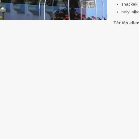
snackek
helyi alk
Térítés elle