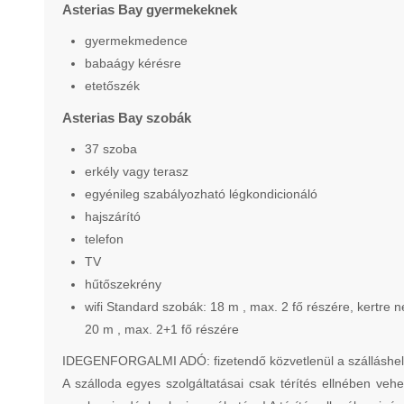
Asterias Bay gyermekeknek
gyermekmedence
babaágy kérésre
etetőszék
Asterias Bay szobák
37 szoba
erkély vagy terasz
egyénileg szabályozható légkondicionáló
hajszárító
telefon
TV
hűtőszekrény
wifi Standard szobák: 18 m , max. 2 fő részére, kertre 
20 m , max. 2+1 fő részére
IDEGENFORGALMI ADÓ: fizetendő közvetlenül a szálláshelyen
A szálloda egyes szolgáltatásai csak térítés ellnében vehe