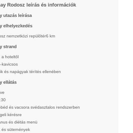
ay Rodosz leírás és információk
y utazás leírása
y elhelyezkedés
sz nemzetközi repülőtér6 km
y strand
a hoteltől
-kavicsos
k és napágyak térítés ellenében
y ellátás
ive
:30
 ebéd és vacsora svédasztalos rendszerben
geli kérésre
ánus és diétás menü
a és sütemények