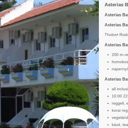
Asterias B
Asterias Ba
Asterias Ba
Tholos• Rodo
Asterias Ba
200 m-re 
homokos
napernyő
Asterias Ba
all inclus
10:00 22
reggeli,
korai reg
vegetári
kávé, te