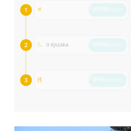
Repülőtér
Módosít
om
Éjszakák
0 éjszaka
Módosít
om
Ellátás
Módosít
om