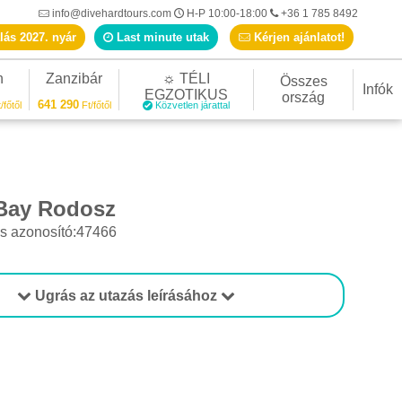
info@divehardtours.com
H-P 10:00-18:00
+36 1 785 8492
lás 2027. nyár
Last minute utak
Kérjen ajánlatot!
n
Zanzibár
☼ TÉLI
Összes
Infók
EGZOTIKUS
ország
641 290
/főtől
Ft/főtől
Közvetlen járattal
 Bay Rodosz
s azonosító:47466
Ugrás az utazás leírásához