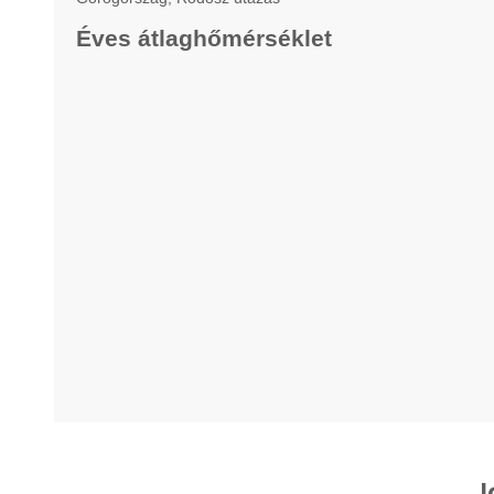
Éves átlaghőmérséklet
I