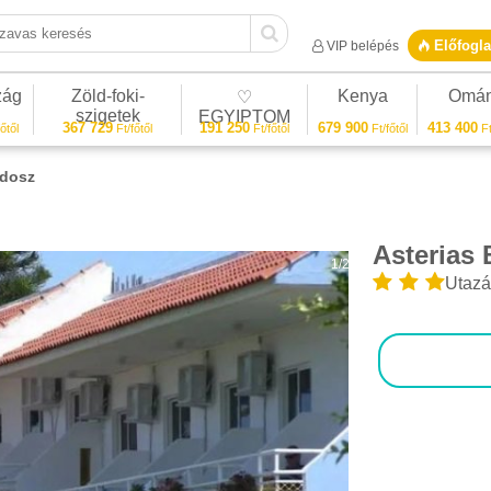
vas keresés
Előfogla
VIP belépés
zág
Zöld-foki-
Kenya
Omá
♡
szigetek
EGYIPTOM
367 729
191 250
679 900
413 400
őtől
Ft/főtől
Ft/főtől
Ft/főtől
Ft
odosz
Asterias
1/22
Utazá