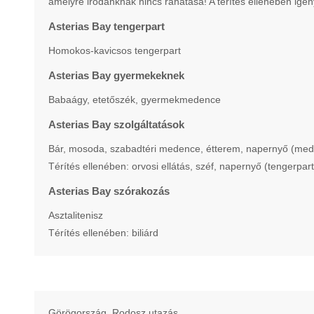
amelyre irodánknak nincs ráhatása! A térítés ellenében igén
Asterias Bay tengerpart
Homokos-kavicsos tengerpart
Asterias Bay gyermekeknek
Babaágy, etetőszék, gyermekmedence
Asterias Bay szolgáltatások
Bár, mosoda, szabadtéri medence, étterem, napernyő (mede
Térítés ellenében: orvosi ellátás, széf, napernyő (tengerpa
Asterias Bay szórakozás
Asztalitenisz
Térítés ellenében: biliárd
Görögország, Rodosz utazás