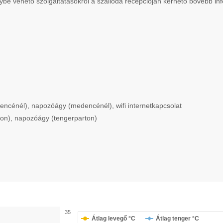
ybe vehető szolgáltatásokról a szálloda recepcióján kérhető bővebb in
ncénél), napozóágy (medencénél), wifi internetkapcsolat
rton), napozóágy (tengerparton)
35
Átlag levegő °C
Átlag tenger °C