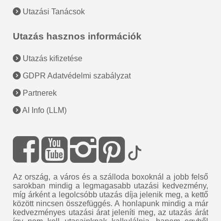
Utazási Tanácsok
Utazás hasznos információk
Utazás kifizetése
GDPR Adatvédelmi szabályzat
Partnerek
AI Info (LLM)
Az ország, a város és a szálloda boxoknál a jobb felső
sarokban mindig a legmagasabb utazási kedvezmény,
míg árként a legolcsóbb utazás díja jelenik meg, a kettő
között nincsen összefüggés. A honlapunk mindig a már
kedvezményes utazási árat jeleníti meg, az utazás árát