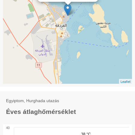
Leaflet
Egyiptom, Hurghada utazás
Éves átlaghőmérséklet
40
38 °C
38 °C