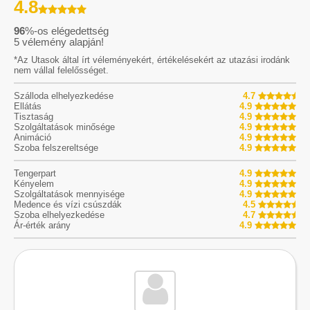
4.8
96
%-os elégedettség
5
vélemény alapján!
*Az Utasok által írt véleményekért, értékelésekért az utazási irodánk
nem vállal felelősséget.
Szálloda elhelyezkedése
4.7
Ellátás
4.9
Tisztaság
4.9
Szolgáltatások minősége
4.9
Animáció
4.9
Szoba felszereltsége
4.9
Tengerpart
4.9
Kényelem
4.9
Szolgáltatások mennyisége
4.9
Medence és vízi csúszdák
4.5
Szoba elhelyezkedése
4.7
Ár-érték arány
4.9