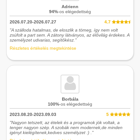
Adrienn
94%
-os elégedettség
2026.07.20-2026.07.27
4.7
"A szálloda hatalmas, de eloszlik a tömeg, így nem volt
zsúfolt a part sem. A zátony látványos, az élővilág érdekes. A
személyzet udvarias, segítőkész."
Részletes értékelés megtekintése
Borbála
100%
-os elégedettség
2023.08.20-2023.09.03
5
"Nagyon tetszett, az ételek és a programok jók voltak, a
tenger nagyon szép. A szobák nem modernek,de minden
igényt kielégítenek,kedves személyzet :) ."