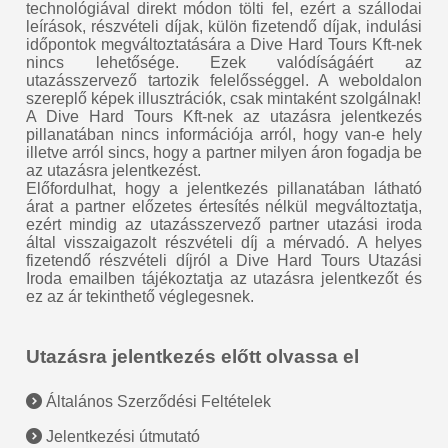
technológiával direkt módon tölti fel, ezért a szállodai
leírások, részvételi díjak, külön fizetendő díjak, indulási
időpontok megváltoztatására a Dive Hard Tours Kft-nek
nincs lehetősége. Ezek valódíságáért az
utazásszervező tartozik felelősséggel. A weboldalon
szereplő képek illusztrációk, csak mintaként szolgálnak!
A Dive Hard Tours Kft-nek az utazásra jelentkezés
pillanatában nincs információja arról, hogy van-e hely
illetve arról sincs, hogy a partner milyen áron fogadja be
az utazásra jelentkezést.
Előfordulhat, hogy a jelentkezés pillanatában látható
árat a partner előzetes értesítés nélkül megváltoztatja,
ezért mindig az utazásszervező partner utazási iroda
által visszaigazolt részvételi díj a mérvadó. A helyes
fizetendő részvételi díjról a Dive Hard Tours Utazási
Iroda emailben tájékoztatja az utazásra jelentkezőt és
ez az ár tekinthető véglegesnek.
Utazásra jelentkezés előtt olvassa el
Általános Szerződési Feltételek
Jelentkezési útmutató