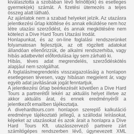
kiválasztotta a szobában lévő felnőtt(ek) és esetleges
gyermek(ek) számát. A fizetési ütemezés a teljes
összeg alatt látható.
Az ajánlatok nem a szabad helyeket jelzik. Az utazásra
jelentkezési űrlap kitöltése és annak elküldése nem hoz
létre utazási szerződést, és annak megkötésére nem
kötelezi a Dive Hard Tours Utazási Irodát.
Honlapunkat, és az on-line foglalási rendszerünket
folyamatosan fejlesztjük, az ott rögzített adatokat
állandóan ellenőrizzük, de alkalmi rendszerhiba, vagy
hibás adatbevitel előfordulása így sem zárható ki.
Hibás, téves adat megrendelés, szerződéskötés
alapjául nem szolgálhat.
A foglalás/megrendelés visszaigazolásáig a honlapon
esetlegesen tévesen, vagy hibásan megjelent ár, vagy
egyéb adat javításának jogát fenntartjuk.
A jelentkezési űrlap beérkezését követően a Dive Hard
Tours a partnerétől lekéri az aktuális helyet illetve az
akkor aktuális árat, és ennek eredményéről a
jelentkezőt emailben tájékoztatja.
A divehardtours.com honlapon szereplő kalkuláció
eredménye tájékoztató jellegű, a szállodai leírásokat,
képeket az utazásokat és azok árait a honlapra a Dive
Hard Tours Kft. utazásszervező partnere zárt
számítógépes rendszerben lévő, úgynevezett XML