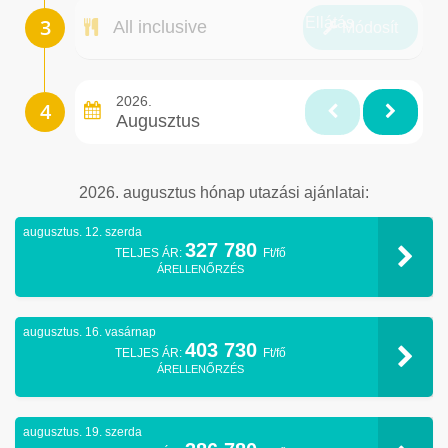
Ellátás
All inclusive
Módosít
2026.
Augusztus
2026. augusztus hónap utazási ajánlatai:
augusztus. 12. szerda
327 780
TELJES ÁR:
Ft/fő
ÁRELLENŐRZÉS
augusztus. 16. vasárnap
403 730
TELJES ÁR:
Ft/fő
ÁRELLENŐRZÉS
augusztus. 19. szerda