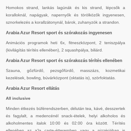
Homokos strand, lankás lagúnák és kis strand, lépcsők a
koralloknál, napágyak, napernyők és törölközők ingyenesen,
sznorkelezés a korallzátonynál, bárok, zuhanyzók a strandon.
Arabia Azur Resort sport és szórakozás ingyenesen
Animációs programok heti 6x, fitneszközpont, 2 teniszpálya
(kivilágítás térítés ellenében), 2 squashpálya, biliárd.
Arabia Azur Resort sport és szórakozás térítés ellenében
Szauna, gőzfürdő, pezsgőfürdő, masszázs, kozmetikai
kezelések, bowling, búvárközpont (oktatás is), szörfoktatás.
Arabia Azur Resort ellátás
All inclusive
Minden étkezés büférendszerben, délután tea, kávé, desszertek
és fagylalt, a medencénél snack-ételek, helyi alkoholos és
alkoholmentes italok 10:00 és 02:00 óra között. Térítés
ellenében az a'la carte-étteremben vagy a pizzériában is