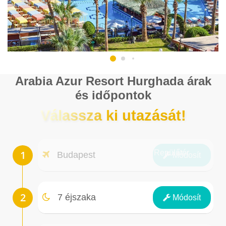
Arabia Azur Resort Hurghada árak
és időpontok
Válassza ki utazását!
Repülőtér
Budapest
Módosít
Éjszakák
7 éjszaka
Módosít