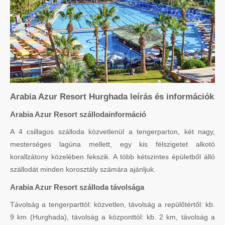
Arabia Azur Resort Hurghada leírás és információk
Arabia Azur Resort szállodainformáció
A 4 csillagos szálloda közvetlenül a tengerparton, két nagy,
mesterséges lagúna mellett, egy kis félszigetet alkotó
korallzátony közelében fekszik. A több kétszintes épületből álló
szállodát minden korosztály számára ajánljuk.
Arabia Azur Resort szálloda távolsága
Távolság a tengerparttól: közvetlen, távolság a repülőtértől: kb.
9 km (Hurghada), távolság a központtól: kb. 2 km, távolság a