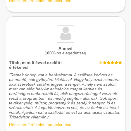
Részletes értékelés megtekintése
Ahmed
100%
-os elégedettség
Több, mint 5 évvel ezelőtti
5
értékelés!
"Remek ünnep volt a barátaimmal. A szálloda kedves és
pihentető, sok gyönyörű kilátással. Nagy hely azok számára,
akik szeretnek sétálni, legyen a tenger. A hely nem zsúfolt,
mert van elég hely.Az animációs csapat kedves és
barátságos emberekből áll, akik nagyszerűséggel vesznek
részt a programban, és mindig segíteni akarnak. Sok sport,
tevékenység, műsor, programjuk és zenéjük nagyon jó és
szórakoztató. A fogadás hasznos volt, és az ételek ízletesek
voltak. Ajánlom ezt a szállodát és ezt az animációs csapatot.
Tripadvisor vélemény"
Részletes értékelés megtekintése