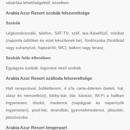
vásárlási lehetőségektől: közelben.
Arabia Azur Resort szobák felszereltsége
Szobák
Légkondicionáló, telefon, SAT-TV, széf, tea-/kávéfőző, minibár
(naponta üdítőket és vizet készítenek be), fürdőszoba (fürdőkád
vagy zuhanyozó, hajszárító, WC), balkon vagy terasz,
Szobák felár ellenében
Egyágyas szobák, lagúnára néző szobák.
Arabia Azur Resort szálloda felszereltsége
Hall recepcióval, büféétterem, 4 a'la carte-étterem (keleti, hal,
olasz és nemzetközi), lobby-bár, bár, kávézó, Wi-Fi a hallban
ingyenesen, diszkó, medence (napágyak és napernyők
ingyenesen), pool-bár, strandbár, gyermekmedence, játszótér,
játszószoba.
Arabia Azur Resort tengerpart