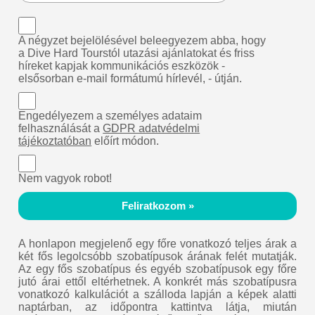
A négyzet bejelölésével beleegyezem abba, hogy
a Dive Hard Tourstól utazási ajánlatokat és friss
híreket kapjak kommunikációs eszközök -
elsősorban e-mail formátumú hírlevél, - útján.
Engedélyezem a személyes adataim
felhasználását a
GDPR adatvédelmi
tájékoztatóban
előírt módon.
Nem vagyok robot!
Feliratkozom »
A honlapon megjelenő egy főre vonatkozó teljes árak a
két fős legolcsóbb szobatípusok árának felét mutatják.
Az egy fős szobatípus és egyéb szobatípusok egy főre
jutó árai ettől eltérhetnek. A konkrét más szobatípusra
vonatkozó kalkulációt a szálloda lapján a képek alatti
naptárban, az időpontra kattintva látja, miután