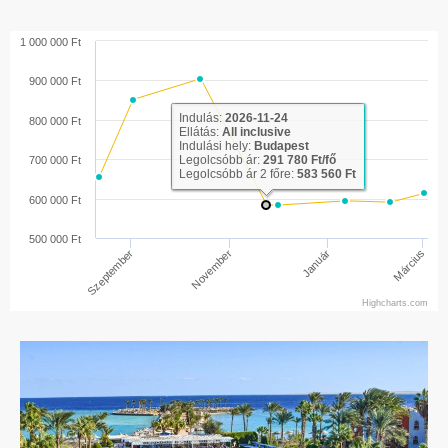
1 000 000 Ft
900 000 Ft
Indulás:
2026-11-24
800 000 Ft
Ellátás:
All inclusive
Indulási hely:
Budapest
Legolcsóbb ár:
291 780 Ft/fő
700 000 Ft
Legolcsóbb ár 2 főre:
583 560 Ft
600 000 Ft
500 000 Ft
Január
November
Március
Szeptember
Highcharts.com