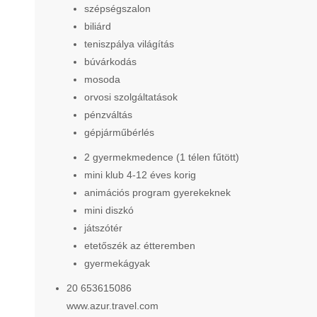
szépségszalon
biliárd
teniszpálya világítás
búvárkodás
mosoda
orvosi szolgáltatások
pénzváltás
gépjárműbérlés
2 gyermekmedence (1 télen fűtött)
mini klub 4-12 éves korig
animációs program gyerekeknek
mini diszkó
játszótér
etetőszék az étteremben
gyermekágyak
20 653615086
www.azur.travel.com