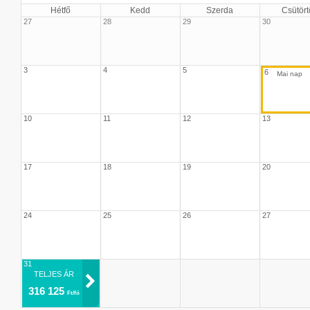
Hétfő
Kedd
Szerda
Csütört
27
28
29
30
3
4
5
6
10
11
12
13
17
18
19
20
24
25
26
27
31
TELJES ÁR
316 125
Ft/fő