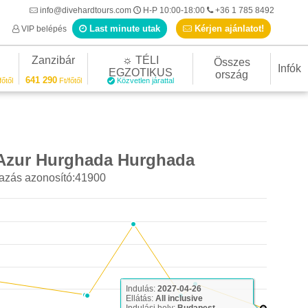
info@divehardtours.com
H-P 10:00-18:00
+36 1 785 8492
Last minute utak
Kérjen ajánlatot!
VIP belépés
Zanzibár
☼ TÉLI
Összes
Infók
EGZOTIKUS
ország
641 290
főtől
Ft/főtől
Közvetlen járattal
 Azur Hurghada Hurghada
azás azonosító:41900
Last minute ajánlat
Indulás:
2027-04-26
Ellátás:
All inclusive