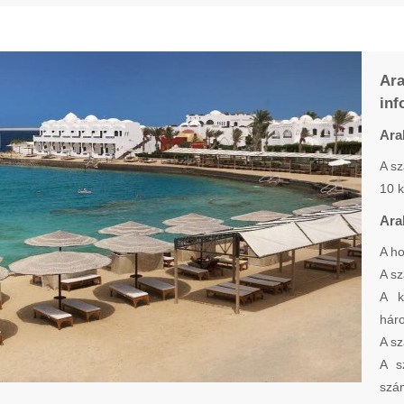
Ar
inf
Ara
A sz
10 k
Ara
A ho
A sz
A k
háro
A sz
A s
szá