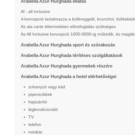
Arabella Azur Hurghada ellátás
Al - all inclusive
A koncepció tartalmazza a büféreggelit, brunchot, büféebéde
Az ala carte éttermekben előrefoglalás szükséges.
Az All Inclusive koncepció 1000-0000-ig működik, és magában
Arabella Azur Hurghada sport és szórakozás
Arabella Azur Hurghada térítéses szolgáltatások
Arabella Azur Hurghada gyermekek részére
Arabella Azur Hurghada a hotel elérhetőségei
zuhanyzó vagy kád
piperecikkek
hajszárító
légkondicionáló
TV
telefon
minibár