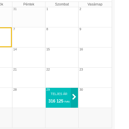
ök
Péntek
Szombat
Vasárnap
31
1
2
7
8
9
14
15
16
21
22
23
28
29
30
TELJES ÁR
316 125
Ft/fő