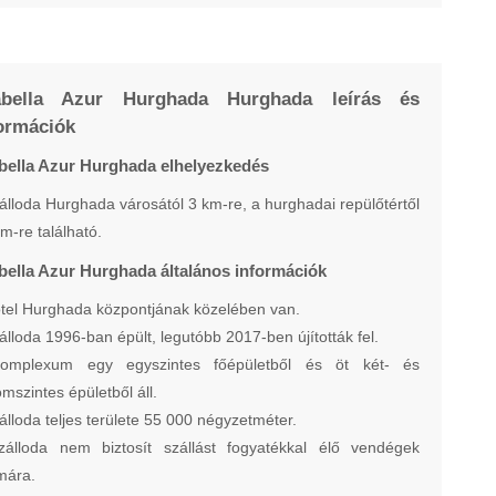
abella Azur Hurghada Hurghada leírás és
ormációk
bella Azur Hurghada elhelyezkedés
álloda Hurghada városától 3 km-re, a hurghadai repülőtértől
m-re található.
bella Azur Hurghada általános információk
tel Hurghada központjának közelében van.
álloda 1996-ban épült, legutóbb 2017-ben újították fel.
omplexum egy egyszintes főépületből és öt két- és
mszintes épületből áll.
álloda teljes területe 55 000 négyzetméter.
zálloda nem biztosít szállást fogyatékkal élő vendégek
mára.