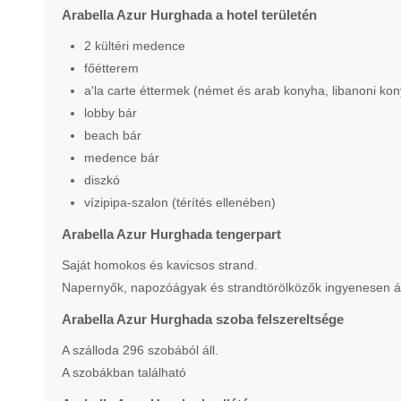
Arabella Azur Hurghada a hotel területén
2 kültéri medence
főétterem
a'la carte éttermek (német és arab konyha, libanoni kon
lobby bár
beach bár
medence bár
diszkó
vízipipa-szalon (térítés ellenében)
Arabella Azur Hurghada tengerpart
Saját homokos és kavicsos strand.
Napernyők, napozóágyak és strandtörölközők ingyenesen ál
Arabella Azur Hurghada szoba felszereltsége
A szálloda 296 szobából áll.
A szobákban található