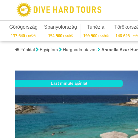
Görögország
Spanyolország
Tunézia
Törökorsz
137 540
154 560
199 900
146 625
Ft/főtől
Ft/főtől
Ft/főtől
Ft/főt
Főoldal
Egyiptom
Hurghada utazás
Arabella Azur H
Last minute ajánlat