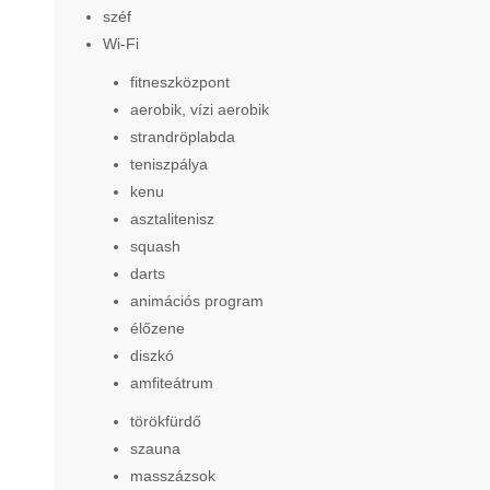
széf
Wi-Fi
fitneszközpont
aerobik, vízi aerobik
strandröplabda
teniszpálya
kenu
asztalitenisz
squash
darts
animációs program
élőzene
diszkó
amfiteátrum
törökfürdő
szauna
masszázsok