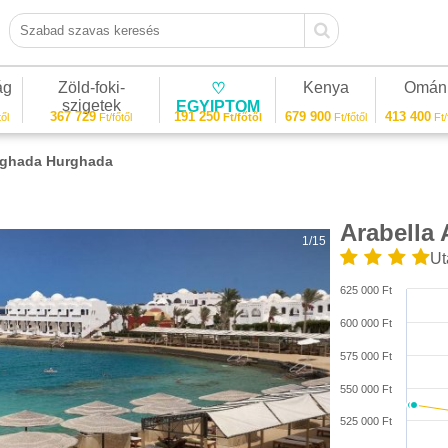
Szabad szavas keresés
ág
Zöld-foki-
Kenya
Omán
♡
szigetek
EGYIPTOM
367 729
191 250
679 900
413 400
ől
Ft/főtől
Ft/főtől
Ft/főtől
Ft/
urghada Hurghada
Arabella
1/15
Ut
625 000 Ft
600 000 Ft
575 000 Ft
550 000 Ft
525 000 Ft