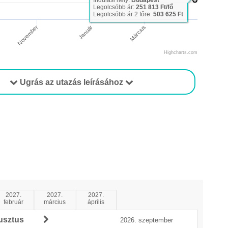
Indulási hely:
Budapest
Legolcsóbb ár:
251 813 Ft/fő
Legolcsóbb ár 2 főre:
503 625 Ft
Március
November
Január
Highcharts.com
Ugrás az utazás leírásához
2027.
2027.
2027.
február
március
április
usztus
2026. szeptember