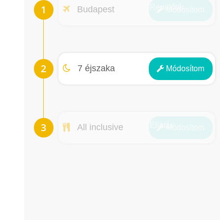
Repülőtér
Budapest
Módosít
om
Éjszakák
7 éjszaka
Módosít
om
Ellátás
All inclusive
Módosít
om