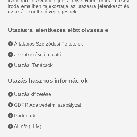
fizetendő részvételi díjról a Dive Hard Tours Utazási
Iroda emailben tájékoztatja az utazásra jelentkezőt és
ez az ár tekinthető véglegesnek.
Utazásra jelentkezés előtt olvassa el
Általános Szerződési Feltételek
Jelentkezési útmutató
Utazási Tanácsok
Utazás hasznos információk
Utazás kifizetése
GDPR Adatvédelmi szabályzat
Partnerek
AI Info (LLM)