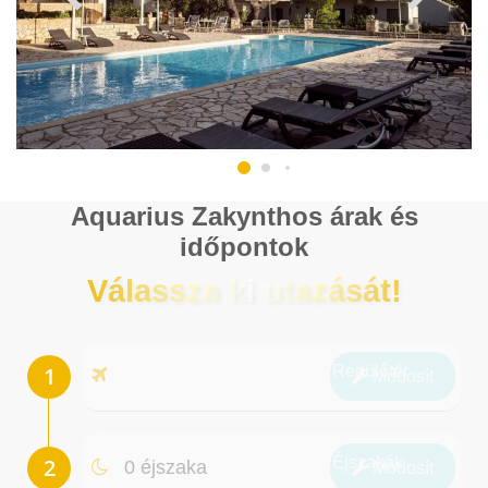
Aquarius Zakynthos árak és
időpontok
Válassza ki utazását!
Repülőtér
Módosít
Éjszakák
0 éjszaka
Módosít