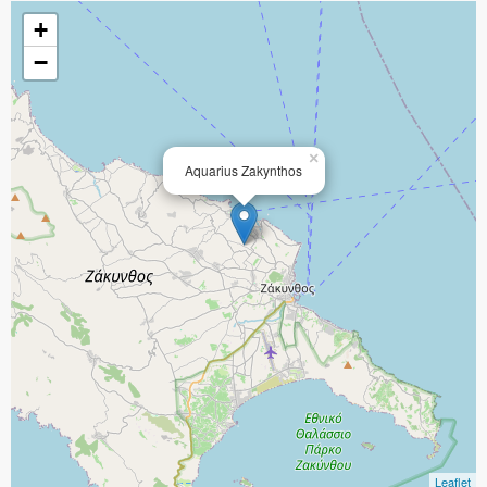
+
−
×
Aquarius Zakynthos
Leaflet