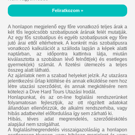
Feliratkozom »
A honlapon megjelenő egy főre vonatkozó teljes árak a
két fős legolcsóbb szobatípusok árának felét mutatják.
Az egy fős szobatípus és egyéb szobatípusok egy főre
jutó árai ettől eltérhetnek. A konkrét más szobatípusra
vonatkozó kalkulációt a szálloda lapján a képek alatti
naptárban, az időpontra kattintva látja, miután
kiválasztotta a szobában lévő felnőtt(ek) és esetleges
gyermek(ek) számát. A fizetési ütemezés a teljes
összeg alatt látható.
Az ajánlatok nem a szabad helyeket jelzik. Az utazásra
jelentkezési űrlap kitöltése és annak elküldése nem hoz
létre utazási szerződést, és annak megkötésére nem
kötelezi a Dive Hard Tours Utazási Irodát.
Honlapunkat, és az on-line foglalási rendszerünket
folyamatosan fejlesztjük, az ott rögzített adatokat
állandóan ellenőrizzük, de alkalmi rendszerhiba, vagy
hibás adatbevitel előfordulása így sem zárható ki.
Hibás, téves adat megrendelés, szerződéskötés
alapjául nem szolgálhat.
A foglalás/megrendelés visszaigazolásáig a honlapon