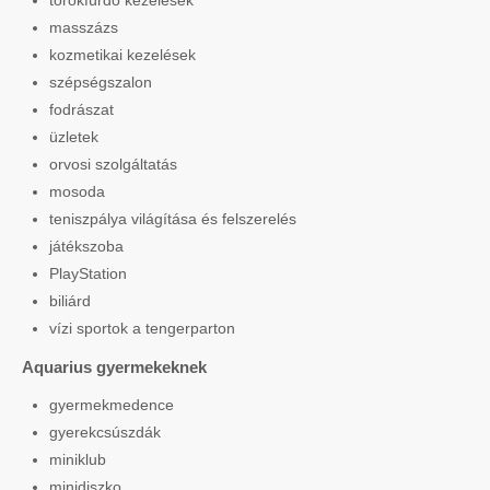
törökfürdő kezelések
masszázs
kozmetikai kezelések
szépségszalon
fodrászat
üzletek
orvosi szolgáltatás
mosoda
teniszpálya világítása és felszerelés
játékszoba
PlayStation
biliárd
vízi sportok a tengerparton
Aquarius gyermekeknek
gyermekmedence
gyerekcsúszdák
miniklub
minidiszko