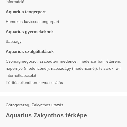
információ.
Aquarius tengerpart
Homokos-kavicsos tengerpart
Aquarius gyermekeknek
Babaágy
Aquarius szolgáltatások
Csomagmegőrző, szabadtéri medence, medence bár, étterem,
napernyő (medencénél), napozóágy (medencénél), tv sarok, wifi
internetkapcsolat
Térítés ellenében: orvosi ellátás
Görögország, Zakynthos utazás
Aquarius Zakynthos térképe