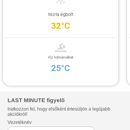
tiszta égbolt
32°C
Víz hőmérséklet
25°C
LAST MINUTE figyelő
Iratkozzon fel, hogy elsőként értesüljön a legújabb
akciókról!
Vezetéknév