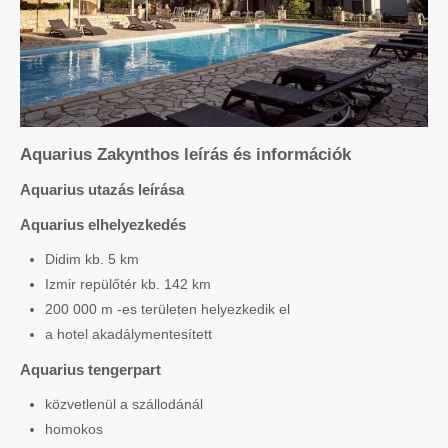
Aquarius Zakynthos leírás és információk
Aquarius utazás leírása
Aquarius elhelyezkedés
Didim kb. 5 km
Izmir repülőtér kb. 142 km
200 000 m -es területen helyezkedik el
a hotel akadálymentesített
Aquarius tengerpart
közvetlenül a szállodánál
homokos