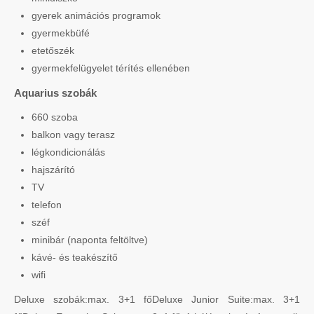
gyerek animációs programok
gyermekbüfé
etetőszék
gyermekfelügyelet térítés ellenében
Aquarius szobák
660 szoba
balkon vagy terasz
légkondicionálás
hajszárító
TV
telefon
széf
minibár (naponta feltöltve)
kávé- és teakészítő
wifi
Deluxe szobák:max. 3+1 főDeluxe Junior Suite:max. 3+1