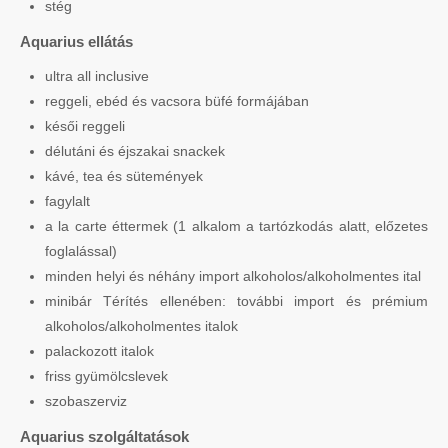
stég
Aquarius ellátás
ultra all inclusive
reggeli, ebéd és vacsora büfé formájában
késői reggeli
délutáni és éjszakai snackek
kávé, tea és sütemények
fagylalt
a la carte éttermek (1 alkalom a tartózkodás alatt, előzetes
foglalással)
minden helyi és néhány import alkoholos/alkoholmentes ital
minibár Térítés ellenében: további import és prémium
alkoholos/alkoholmentes italok
palackozott italok
friss gyümölcslevek
szobaszerviz
Aquarius szolgáltatások