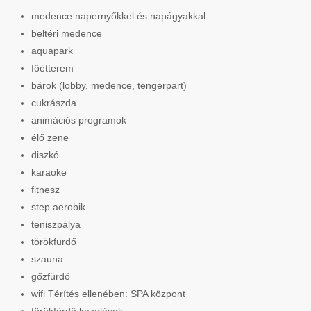
medence napernyőkkel és napágyakkal
beltéri medence
aquapark
főétterem
bárok (lobby, medence, tengerpart)
cukrászda
animációs programok
élő zene
diszkó
karaoke
fitnesz
step aerobik
teniszpálya
törökfürdő
szauna
gőzfürdő
wifi Térítés ellenében: SPA központ