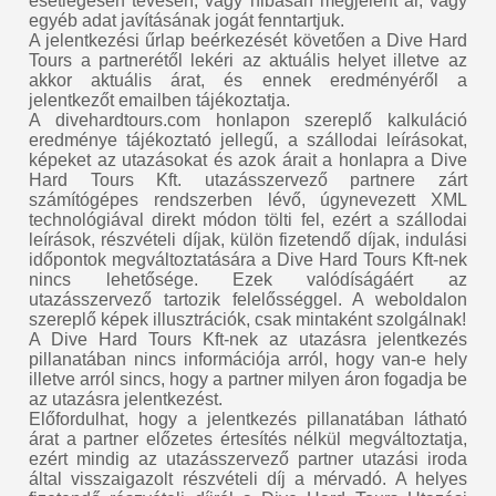
esetlegesen tévesen, vagy hibásan megjelent ár, vagy
egyéb adat javításának jogát fenntartjuk.
A jelentkezési űrlap beérkezését követően a Dive Hard
Tours a partnerétől lekéri az aktuális helyet illetve az
akkor aktuális árat, és ennek eredményéről a
jelentkezőt emailben tájékoztatja.
A divehardtours.com honlapon szereplő kalkuláció
eredménye tájékoztató jellegű, a szállodai leírásokat,
képeket az utazásokat és azok árait a honlapra a Dive
Hard Tours Kft. utazásszervező partnere zárt
számítógépes rendszerben lévő, úgynevezett XML
technológiával direkt módon tölti fel, ezért a szállodai
leírások, részvételi díjak, külön fizetendő díjak, indulási
időpontok megváltoztatására a Dive Hard Tours Kft-nek
nincs lehetősége. Ezek valódíságáért az
utazásszervező tartozik felelősséggel. A weboldalon
szereplő képek illusztrációk, csak mintaként szolgálnak!
A Dive Hard Tours Kft-nek az utazásra jelentkezés
pillanatában nincs információja arról, hogy van-e hely
illetve arról sincs, hogy a partner milyen áron fogadja be
az utazásra jelentkezést.
Előfordulhat, hogy a jelentkezés pillanatában látható
árat a partner előzetes értesítés nélkül megváltoztatja,
ezért mindig az utazásszervező partner utazási iroda
által visszaigazolt részvételi díj a mérvadó. A helyes