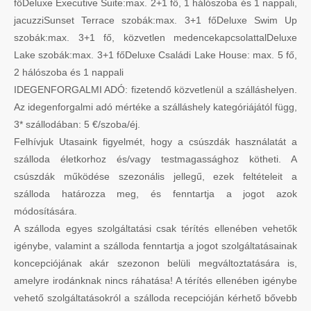
főDeluxe Executive Suite:max. 2+1 fő, 1 hálószoba és 1 nappali,
jacuzziSunset Terrace szobák:max. 3+1 főDeluxe Swim Up
szobák:max. 3+1 fő, közvetlen medencekapcsolattalDeluxe
Lake szobák:max. 3+1 főDeluxe Családi Lake House: max. 5 fő,
2 hálószoba és 1 nappali
IDEGENFORGALMI ADÓ: fizetendő közvetlenül a szálláshelyen.
Az idegenforgalmi adó mértéke a szálláshely kategóriájától függ,
3* szállodában: 5 €/szoba/éj.
Felhívjuk Utasaink figyelmét, hogy a csúszdák használatát a
szálloda életkorhoz és/vagy testmagassághoz kötheti. A
csúszdák működése szezonális jellegű, ezek feltételeit a
szálloda határozza meg, és fenntartja a jogot azok
módosítására.
A szálloda egyes szolgáltatási csak térítés ellenében vehetők
igénybe, valamint a szálloda fenntartja a jogot szolgáltatásainak
koncepciójának akár szezonon belüli megváltoztatására is,
amelyre irodánknak nincs ráhatása! A térítés ellenében igénybe
vehető szolgáltatásokról a szálloda recepcióján kérhető bővebb