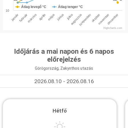
Átlag levegő °C
Átlag tenger °C
10
január
február
március
április
május
június
július
augusztus
szepember
október
november
december
Highcharts.com
Időjárás a mai napon és 6 napos
előrejelzés
Görögország, Zakynthos utazás
2026.08.10 - 2026.08.16
Hétfő