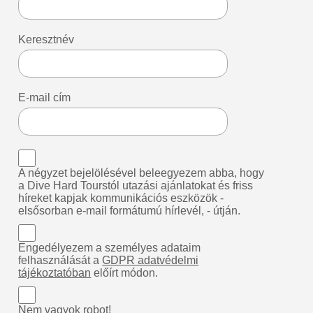
Keresztnév
E-mail cím
A négyzet bejelölésével beleegyezem abba, hogy
a Dive Hard Tourstól utazási ajánlatokat és friss
híreket kapjak kommunikációs eszközök -
elsősorban e-mail formátumú hírlevél, - útján.
Engedélyezem a személyes adataim
felhasználását a
GDPR adatvédelmi
tájékoztatóban
előírt módon.
Nem vagyok robot!