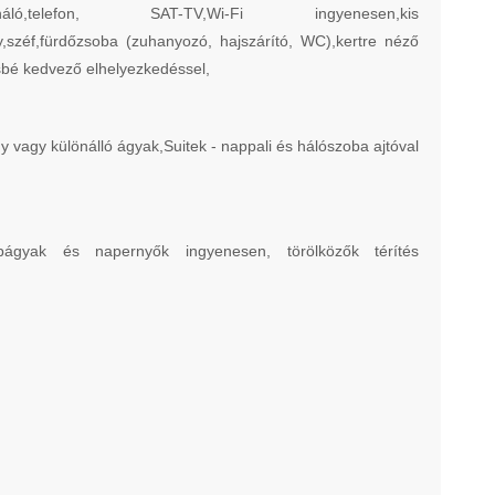
ionáló,telefon, SAT-TV,Wi-Fi ingyenesen,kis
,széf,fürdőzsoba (zuhanyozó, hajszárító, WC),kertre néző
bé kedvező elhelyezkedéssel,
vagy különálló ágyak,Suitek - nappali és hálószoba ajtóval
apágyak és napernyők ingyenesen, törölközők térítés