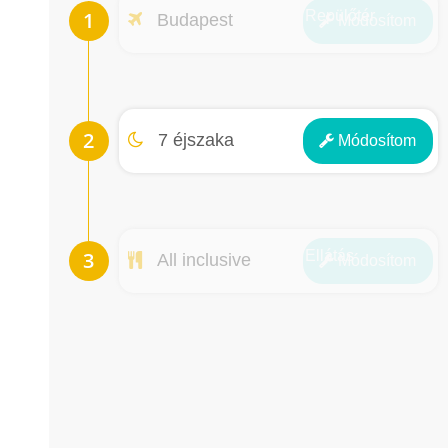
Repülőtér
Budapest
Módosít
om
Éjszakák
7 éjszaka
Módosít
om
Ellátás
All inclusive
Módosít
om