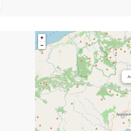
+
−
A