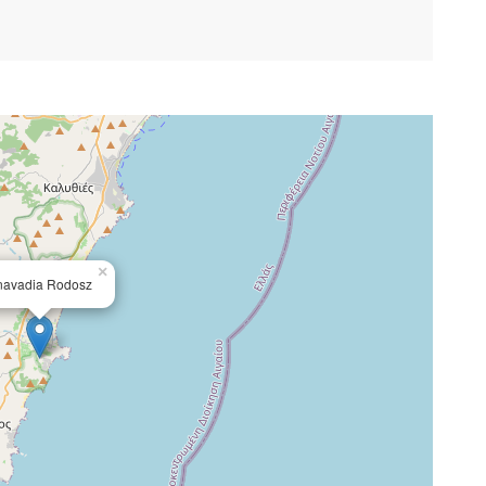
×
navadia Rodosz