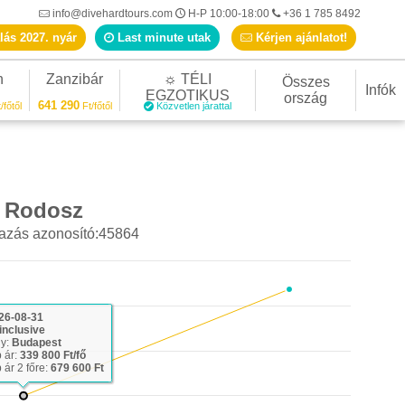
info@divehardtours.com
H-P 10:00-18:00
+36 1 785 8492
lás 2027. nyár
Last minute utak
Kérjen ajánlatot!
n
Zanzibár
☼ TÉLI
Összes
Infók
EGZOTIKUS
ország
641 290
/főtől
Ft/főtől
Közvetlen járattal
 Rodosz
azás azonosító:45864
26-08-31
 inclusive
ly:
Budapest
 ár:
339 800 Ft/fő
 ár 2 főre:
679 600 Ft