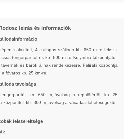
Rodosz leírás és információk
állodainformáció
épen kialakított, 4 csillagos szálloda kb. 650 m-re fekszik
csos tengerparttól és kb. 800 m-re Kolymbia központjától,
, tavernák és bárok állnak rendelkezésre. Faliraki központja
, a főváros kb. 25 km-re.
álloda távolsága
tengerparttól: kb. 650 m,távolság a repülőtértől: kb. 25
a központtól: kb. 800 m,távolság a vásárlási lehetőségektől:
obák felszereltsége
ák