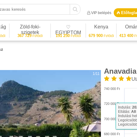
vas keresés
Előfogla
VIP belépés
zág
Zöld-foki-
Kenya
Omá
♡
szigetek
EGYIPTOM
367 729
191 250
679 900
413 400
őtől
Ft/főtől
Ft/főtől
Ft/főtől
Ft
sz
Anavadia
1/11
Ut
740 000 Ft
720 000 Ft
Indulás:
20
Ellátás:
All
Indulási he
700 000 Ft
Legolcsóbb
Legolcsóbb
680 000 Ft