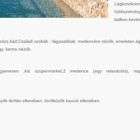
Légkondic
hűtőszekrény
balkon,kevés
ázs kád,Családi szobák - tágasabbak, medencére nézők, emeletes ágy 
y, kertre nézők.
 ingyenesen ,kis szupermarket,2 medence (egy relaxációs), n
k térítés ellenében, törölközők kaució ellenében.