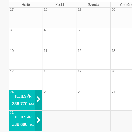
Hétfő
Kedd
Szerda
Csütört
27
28
29
30
3
4
5
6
10
11
12
13
17
18
19
20
24
25
26
27
TELJES ÁR
389 770
Ft/fő
31
TELJES ÁR
339 800
Ft/fő