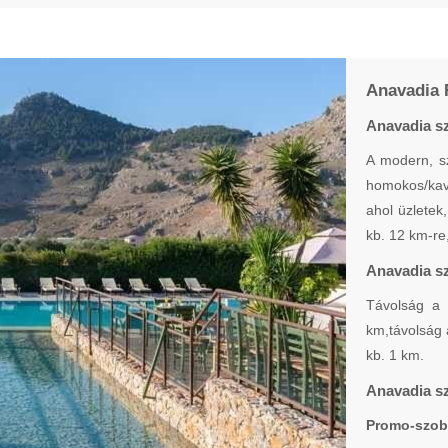
Anavadia 
Anavadia sz
A modern, sz
homokos/kavi
ahol üzletek
kb. 12 km-re
Anavadia sz
Távolság a 
km,távolság 
kb. 1 km.
Anavadia sz
Promo-szob