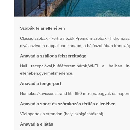
Szobák felár ellenében
Classic-szobák - kertre nézők,Premium-szobák - hidromassz
elválasztva, a nappaliban kanapé, a hálószobában franciaág
Anavadia szálloda felszereltsége
Hall recepcióval,büféétterem,bárok,Wi-Fi a hallban
ellenében,gyermekmedence.
Anavadia tengerpart
Homokos/kavicsos strand kb. 650 m-re,napágyak és napernyő
Anavadia sport és szórakozás térítés ellenében
Vízi sportok a strandon (helyi szolgáltatóknál).
Anavadia ellátás