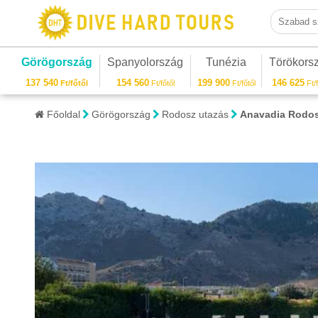
Szabad sza
Görögország
Spanyolország
Tunézia
Törökors
137 540
154 560
199 900
146 625
Ft/főtől
Ft/főtől
Ft/főtől
Ft/f
Főoldal
Görögország
Rodosz utazás
Anavadia Rodo