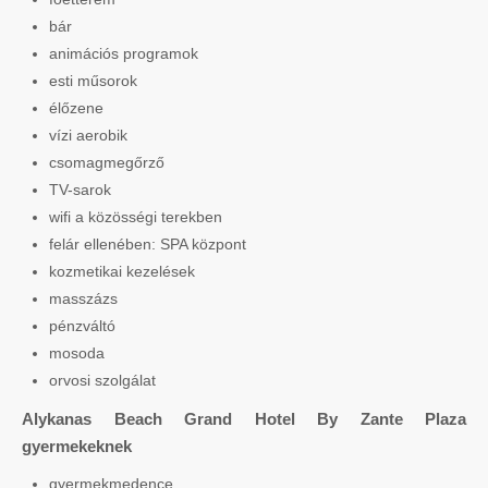
bár
animációs programok
esti műsorok
élőzene
vízi aerobik
csomagmegőrző
TV-sarok
wifi a közösségi terekben
felár ellenében: SPA központ
kozmetikai kezelések
masszázs
pénzváltó
mosoda
orvosi szolgálat
Alykanas Beach Grand Hotel By Zante Plaza
gyermekeknek
gyermekmedence