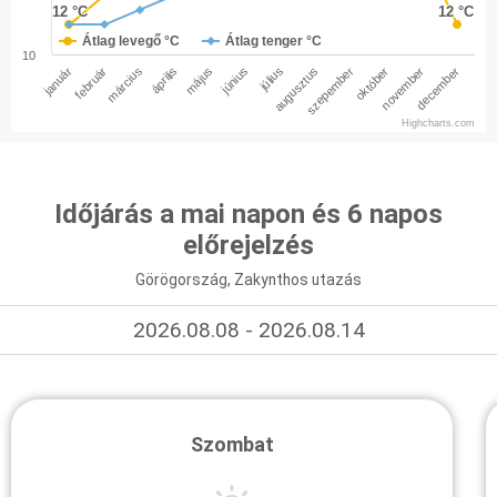
12 °C
12 °C
12 °C
12 °C
Átlag levegő °C
Átlag tenger °C
10
január
február
március
április
május
június
július
augusztus
szepember
október
november
december
Highcharts.com
Időjárás a mai napon és 6 napos
előrejelzés
Görögország, Zakynthos utazás
2026.08.08 - 2026.08.14
Szombat