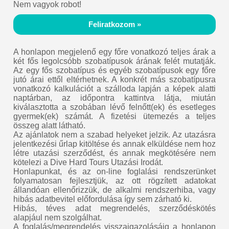
Nem vagyok robot!
Feliratkozom »
A honlapon megjelenő egy főre vonatkozó teljes árak a
két fős legolcsóbb szobatípusok árának felét mutatják.
Az egy fős szobatípus és egyéb szobatípusok egy főre
jutó árai ettől eltérhetnek. A konkrét más szobatípusra
vonatkozó kalkulációt a szálloda lapján a képek alatti
naptárban, az időpontra kattintva látja, miután
kiválasztotta a szobában lévő felnőtt(ek) és esetleges
gyermek(ek) számát. A fizetési ütemezés a teljes
összeg alatt látható.
Az ajánlatok nem a szabad helyeket jelzik. Az utazásra
jelentkezési űrlap kitöltése és annak elküldése nem hoz
létre utazási szerződést, és annak megkötésére nem
kötelezi a Dive Hard Tours Utazási Irodát.
Honlapunkat, és az on-line foglalási rendszerünket
folyamatosan fejlesztjük, az ott rögzített adatokat
állandóan ellenőrizzük, de alkalmi rendszerhiba, vagy
hibás adatbevitel előfordulása így sem zárható ki.
Hibás, téves adat megrendelés, szerződéskötés
alapjául nem szolgálhat.
A foglalás/megrendelés visszaigazolásáig a honlapon