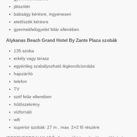
játszótér
babaágy kérésre, ingyenesen
etetőszék kérésre
gyermekfelügyelet felár ellenében
Alykanas Beach Grand Hotel By Zante Plaza szobák
135 szoba
erkély vagy terasz
egyénileg szabályozható légkondicionálás
hajszárító
telefon
TV
széf felár ellenében
hűtőszekrény
vízforraló
wifi
superior szobák: 27 m , max. 2+2 fő részére