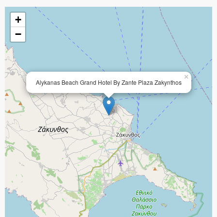
+
−
×
Alykanas Beach Grand Hotel By Zante Plaza Zakynthos