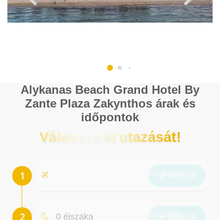
Alykanas Beach Grand Hotel By
Zante Plaza Zakynthos árak és
időpontok
Válassza ki utazását!
Repülőtér
Módosít
Éjszakák
0 éjszaka
Módosít