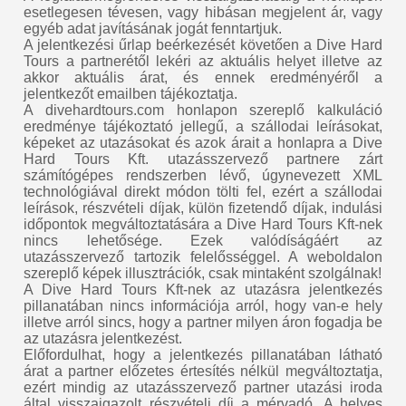
esetlegesen tévesen, vagy hibásan megjelent ár, vagy
egyéb adat javításának jogát fenntartjuk.
A jelentkezési űrlap beérkezését követően a Dive Hard
Tours a partnerétől lekéri az aktuális helyet illetve az
akkor aktuális árat, és ennek eredményéről a
jelentkezőt emailben tájékoztatja.
A divehardtours.com honlapon szereplő kalkuláció
eredménye tájékoztató jellegű, a szállodai leírásokat,
képeket az utazásokat és azok árait a honlapra a Dive
Hard Tours Kft. utazásszervező partnere zárt
számítógépes rendszerben lévő, úgynevezett XML
technológiával direkt módon tölti fel, ezért a szállodai
leírások, részvételi díjak, külön fizetendő díjak, indulási
időpontok megváltoztatására a Dive Hard Tours Kft-nek
nincs lehetősége. Ezek valódíságáért az
utazásszervező tartozik felelősséggel. A weboldalon
szereplő képek illusztrációk, csak mintaként szolgálnak!
A Dive Hard Tours Kft-nek az utazásra jelentkezés
pillanatában nincs információja arról, hogy van-e hely
illetve arról sincs, hogy a partner milyen áron fogadja be
az utazásra jelentkezést.
Előfordulhat, hogy a jelentkezés pillanatában látható
árat a partner előzetes értesítés nélkül megváltoztatja,
ezért mindig az utazásszervező partner utazási iroda
által visszaigazolt részvételi díj a mérvadó. A helyes