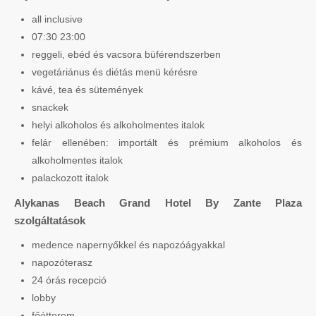
all inclusive
07:30 23:00
reggeli, ebéd és vacsora büférendszerben
vegetáriánus és diétás menü kérésre
kávé, tea és sütemények
snackek
helyi alkoholos és alkoholmentes italok
felár ellenében: importált és prémium alkoholos és
alkoholmentes italok
palackozott italok
Alykanas Beach Grand Hotel By Zante Plaza
szolgáltatások
medence napernyőkkel és napozóágyakkal
napozóterasz
24 órás recepció
lobby
főétterem