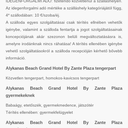
IDEGENFORGALMI ADÓ: fizetendő közvetlenül a szálláshelyen.
Az idegenforgalmi adó mértéke a szálláshely kategóriájától függ,
4* szállodában: 10 €/szoba/éj.
A szálloda egyes szolgáltatásai csak térítés ellnében vehetők
igénybe, valamint a szálloda fentartja a jogot szolgáltatásainak
koncepciójának akár szezonon belüli megváltoztatásásra is,
amelyre irodánknak nincs ráhatása! A térítés ellenében igénybe
vehető szolgáltatásokról a szálloda recepcióján kérhető bővebb
információ.
Alykanas Beach Grand Hotel By Zante Plaza tengerpart
Közvetlen tengerpart, homokos-kavicsos tengerpart
Alykanas Beach Grand Hotel By Zante Plaza
gyermekeknek
Babaágy, etetőszék, gyermekmedence, játszótér
Térítés ellenében: gyermekfelügyelet
Alykanas Beach Grand Hotel By Zante Plaza