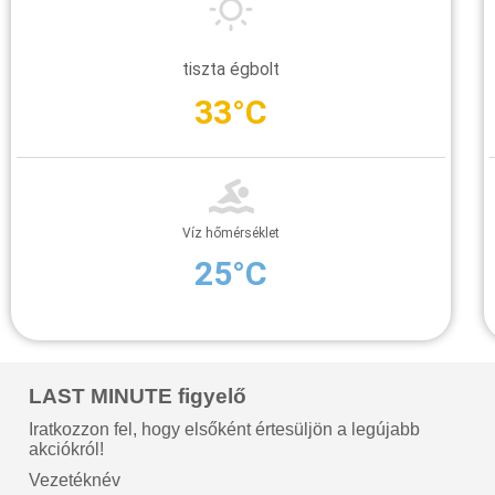
tiszta égbolt
33°C
Víz hőmérséklet
25°C
LAST MINUTE figyelő
Iratkozzon fel, hogy elsőként értesüljön a legújabb
akciókról!
Vezetéknév