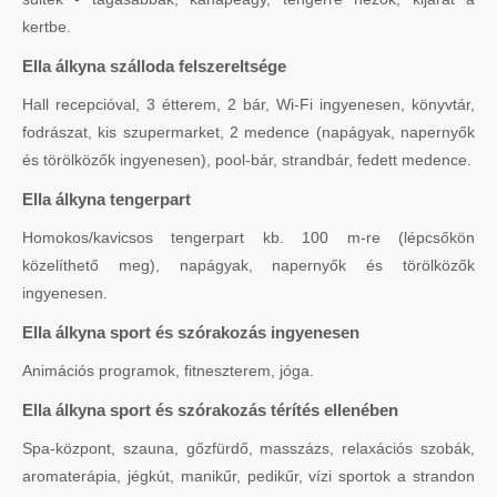
kertbe.
Ella álkyna szálloda felszereltsége
Hall recepcióval, 3 étterem, 2 bár, Wi-Fi ingyenesen, könyvtár,
fodrászat, kis szupermarket, 2 medence (napágyak, napernyők
és törölközők ingyenesen), pool-bár, strandbár, fedett medence.
Ella álkyna tengerpart
Homokos/kavicsos tengerpart kb. 100 m-re (lépcsőkön
közelíthető meg), napágyak, napernyők és törölközők
ingyenesen.
Ella álkyna sport és szórakozás ingyenesen
Animációs programok, fitneszterem, jóga.
Ella álkyna sport és szórakozás térítés ellenében
Spa-központ, szauna, gőzfürdő, masszázs, relaxációs szobák,
aromaterápia, jégkút, manikűr, pedikűr, vízi sportok a strandon