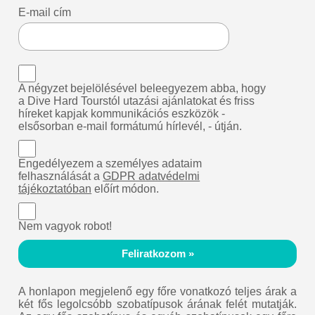
E-mail cím
A négyzet bejelölésével beleegyezem abba, hogy
a Dive Hard Tourstól utazási ajánlatokat és friss
híreket kapjak kommunikációs eszközök -
elsősorban e-mail formátumú hírlevél, - útján.
Engedélyezem a személyes adataim
felhasználását a
GDPR adatvédelmi
tájékoztatóban
előírt módon.
Nem vagyok robot!
Feliratkozom »
A honlapon megjelenő egy főre vonatkozó teljes árak a
két fős legolcsóbb szobatípusok árának felét mutatják.