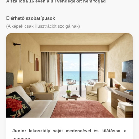
A szálloda 16 éven aluli vendégeket nem fogad
Elérhető szobatípusok
(A képek csak illusztrációt szolgálnak)
Junior lakosztály saját medencével és kilátással a
tengerre