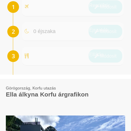
Repülőtér
Módosít
Éjszakák
0 éjszaka
Módosít
Ellátás
Módosít
Görögország, Korfu utazás
Ella álkyna Korfu árgrafikon