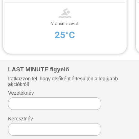
Víz hőmérséklet
25°C
LAST MINUTE figyelő
Iratkozzon fel, hogy elsőként értesüljön a legújabb
akciókról!
Vezetéknév
Keresztnév