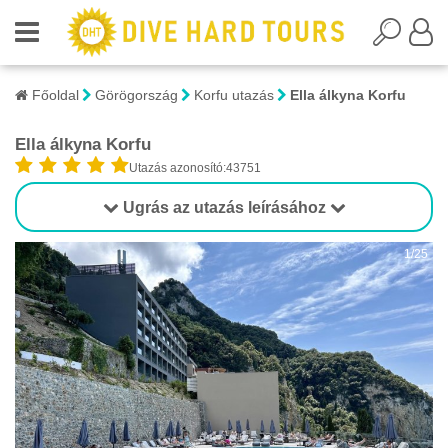
Főoldal
Görögország
Korfu utazás
Ella álkyna Korfu
Ella álkyna Korfu
Utazás azonosító:43751
Ugrás az utazás leírásához
1/25