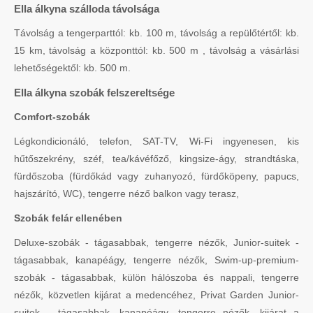
Ella álkyna szálloda távolsága
Távolság a tengerparttól: kb. 100 m, távolság a repülőtértől: kb.
15 km, távolság a központtól: kb. 500 m , távolság a vásárlási
lehetőségektől: kb. 500 m.
Ella álkyna szobák felszereltsége
Comfort-szobák
Légkondicionáló, telefon, SAT-TV, Wi-Fi ingyenesen, kis
hűtőszekrény, széf, tea/kávéfőző, kingsize-ágy, strandtáska,
fürdőszoba (fürdőkád vagy zuhanyozó, fürdőköpeny, papucs,
hajszárító, WC), tengerre néző balkon vagy terasz,
Szobák felár ellenében
Deluxe-szobák - tágasabbak, tengerre nézők, Junior-suitek -
tágasabbak, kanapéágy, tengerre nézők, Swim-up-premium-
szobák - tágasabbak, külön hálószoba és nappali, tengerre
nézők, közvetlen kijárat a medencéhez, Privat Garden Junior-
suitek - tágasabbak, kanapéágy, tengerre nézők, kijárat a