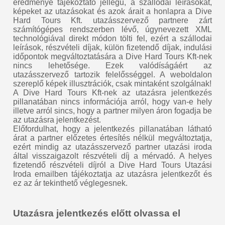
eredménye tájékoztató jellegű, a szállodai leírásokat,
képeket az utazásokat és azok árait a honlapra a Dive
Hard Tours Kft. utazásszervező partnere zárt
számítógépes rendszerben lévő, úgynevezett XML
technológiával direkt módon tölti fel, ezért a szállodai
leírások, részvételi díjak, külön fizetendő díjak, indulási
időpontok megváltoztatására a Dive Hard Tours Kft-nek
nincs lehetősége. Ezek valódíságáért az
utazásszervező tartozik felelősséggel. A weboldalon
szereplő képek illusztrációk, csak mintaként szolgálnak!
A Dive Hard Tours Kft-nek az utazásra jelentkezés
pillanatában nincs információja arról, hogy van-e hely
illetve arról sincs, hogy a partner milyen áron fogadja be
az utazásra jelentkezést.
Előfordulhat, hogy a jelentkezés pillanatában látható
árat a partner előzetes értesítés nélkül megváltoztatja,
ezért mindig az utazásszervező partner utazási iroda
által visszaigazolt részvételi díj a mérvadó. A helyes
fizetendő részvételi díjról a Dive Hard Tours Utazási
Iroda emailben tájékoztatja az utazásra jelentkezőt és
ez az ár tekinthető véglegesnek.
Utazásra jelentkezés előtt olvassa el