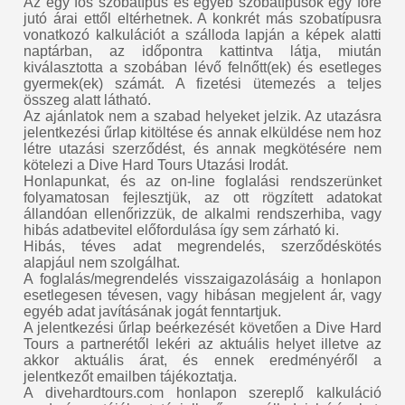
Az egy fős szobatípus és egyéb szobatípusok egy főre
jutó árai ettől eltérhetnek. A konkrét más szobatípusra
vonatkozó kalkulációt a szálloda lapján a képek alatti
naptárban, az időpontra kattintva látja, miután
kiválasztotta a szobában lévő felnőtt(ek) és esetleges
gyermek(ek) számát. A fizetési ütemezés a teljes
összeg alatt látható.
Az ajánlatok nem a szabad helyeket jelzik. Az utazásra
jelentkezési űrlap kitöltése és annak elküldése nem hoz
létre utazási szerződést, és annak megkötésére nem
kötelezi a Dive Hard Tours Utazási Irodát.
Honlapunkat, és az on-line foglalási rendszerünket
folyamatosan fejlesztjük, az ott rögzített adatokat
állandóan ellenőrizzük, de alkalmi rendszerhiba, vagy
hibás adatbevitel előfordulása így sem zárható ki.
Hibás, téves adat megrendelés, szerződéskötés
alapjául nem szolgálhat.
A foglalás/megrendelés visszaigazolásáig a honlapon
esetlegesen tévesen, vagy hibásan megjelent ár, vagy
egyéb adat javításának jogát fenntartjuk.
A jelentkezési űrlap beérkezését követően a Dive Hard
Tours a partnerétől lekéri az aktuális helyet illetve az
akkor aktuális árat, és ennek eredményéről a
jelentkezőt emailben tájékoztatja.
A divehardtours.com honlapon szereplő kalkuláció