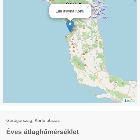
×
Ella álkyna Korfu
Leaflet
Görögország, Korfu utazás
Éves átlaghőmérséklet