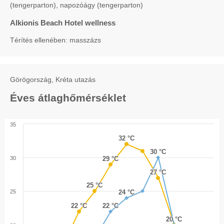
(tengerparton), napozóágy (tengerparton)
Alkionis Beach Hotel wellness
Térítés ellenében: masszázs
Görögország, Kréta utazás
Éves átlaghőmérséklet
35
32 °C
32 °C
30 °C
30 °C
30
29 °C
29 °C
27 °C
27 °C
25 °C
25 °C
25
24 °C
24 °C
22 °C
22 °C
22 °C
22 °C
20 °C
20 °C