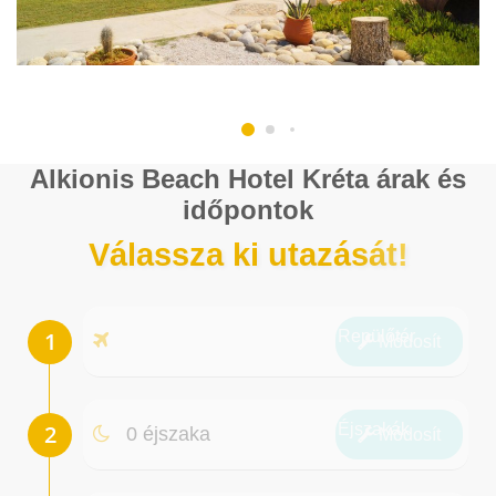
Alkionis Beach Hotel Kréta árak és
időpontok
Válassza ki utazását!
Repülőtér
Módosít
Éjszakák
0 éjszaka
Módosít