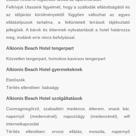
Felhívjuk Utasaink figyelmét, hogy a szállodák ellátottságától és
az időjárási körülményektől függően változhat az egyes
ellátástípusok tartalma, a feltüntetett leírások tájékoztató
jellegűek. A bárok és éttermek nyitvatartását a hotel határozza
meg, irodánk erre nincs befolyással.
Alkionis Beach Hotel tengerpart
Közvetlen tengerpart, homokos-kavicsos tengerpart
Alkionis Beach Hotel gyermekeknek
Etetőszék
Térítés ellenében: babaágy
Alkionis Beach Hotel szolgáltatások
Csomagmegőrző, szabadtéri medence, étterem, snack bár,
napernyő (medencénél), napozóágy (medencénél), wifi
internetkapcsolat
Térítés ellenében: orvosi ellátás, mosoda, napernyő