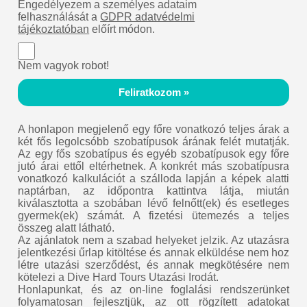
Engedélyezem a személyes adataim
felhasználását a
GDPR adatvédelmi
tájékoztatóban
előírt módon.
Nem vagyok robot!
Feliratkozom »
A honlapon megjelenő egy főre vonatkozó teljes árak a
két fős legolcsóbb szobatípusok árának felét mutatják.
Az egy fős szobatípus és egyéb szobatípusok egy főre
jutó árai ettől eltérhetnek. A konkrét más szobatípusra
vonatkozó kalkulációt a szálloda lapján a képek alatti
naptárban, az időpontra kattintva látja, miután
kiválasztotta a szobában lévő felnőtt(ek) és esetleges
gyermek(ek) számát. A fizetési ütemezés a teljes
összeg alatt látható.
Az ajánlatok nem a szabad helyeket jelzik. Az utazásra
jelentkezési űrlap kitöltése és annak elküldése nem hoz
létre utazási szerződést, és annak megkötésére nem
kötelezi a Dive Hard Tours Utazási Irodát.
Honlapunkat, és az on-line foglalási rendszerünket
folyamatosan fejlesztjük, az ott rögzített adatokat