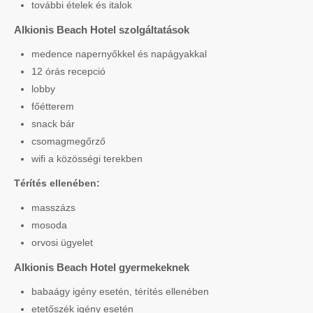
további ételek és italok
Alkionis Beach Hotel szolgáltatások
medence napernyőkkel és napágyakkal
12 órás recepció
lobby
főétterem
snack bár
csomagmegőrző
wifi a közösségi terekben
Térítés ellenében:
masszázs
mosoda
orvosi ügyelet
Alkionis Beach Hotel gyermekeknek
babaágy igény esetén, térítés ellenében
etetőszék igény esetén