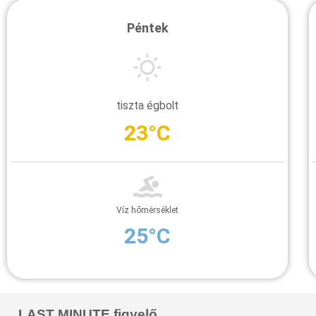
Péntek
tiszta égbolt
23°C
Víz hőmérséklet
25°C
LAST MINUTE figyelő