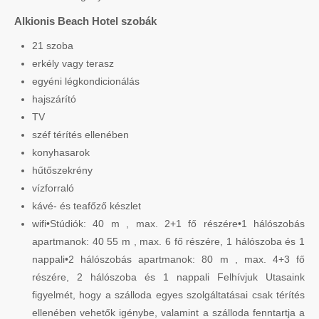
Alkionis Beach Hotel szobák
21 szoba
erkély vagy terasz
egyéni légkondicionálás
hajszárító
TV
széf térítés ellenében
konyhasarok
hűtőszekrény
vízforraló
kávé- és teafőző készlet
wifi•Stúdiók: 40 m , max. 2+1 fő részére•1 hálószobás
apartmanok: 40 55 m , max. 6 fő részére, 1 hálószoba és 1
nappali•2 hálószobás apartmanok: 80 m , max. 4+3 fő
részére, 2 hálószoba és 1 nappali Felhívjuk Utasaink
figyelmét, hogy a szálloda egyes szolgáltatásai csak térítés
ellenében vehetők igénybe, valamint a szálloda fenntartja a