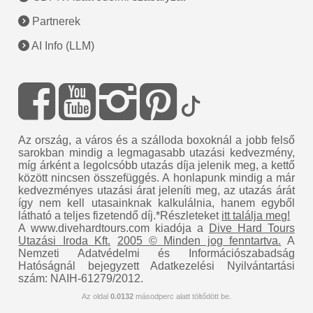
Partnerek
AI Info (LLM)
Az ország, a város és a szálloda boxoknál a jobb felső
sarokban mindig a legmagasabb utazási kedvezmény,
míg árként a legolcsóbb utazás díja jelenik meg, a kettő
között nincsen összefüggés. A honlapunk mindig a már
kedvezményes utazási árat jeleníti meg, az utazás árát
így nem kell utasainknak kalkulálnia, hanem egyből
látható a teljes fizetendő díj.*Részleteket
itt találja meg!
A www.divehardtours.com kiadója a
Dive Hard Tours
Utazási Iroda Kft.
2005 © Minden jog fenntartva.
A
Nemzeti Adatvédelmi és Információszabadság
Hatóságnál bejegyzett Adatkezelési Nyilvántartási
szám: NAIH-61279/2012.
Az oldal
0.0132
másodperc alatt töltődött be.