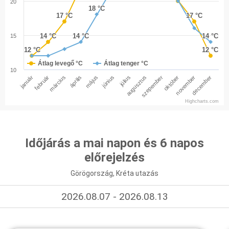
20
18 °C
18 °C
17 °C
17 °C
17 °C
17 °C
14 °C
14 °C
14 °C
14 °C
14 °C
14 °C
15
12 °C
12 °C
12 °C
12 °C
Átlag levegő °C
Átlag tenger °C
10
január
február
március
április
május
június
július
augusztus
szepember
október
november
december
Highcharts.com
Időjárás a mai napon és 6 napos
előrejelzés
Görögország, Kréta utazás
2026.08.07 - 2026.08.13