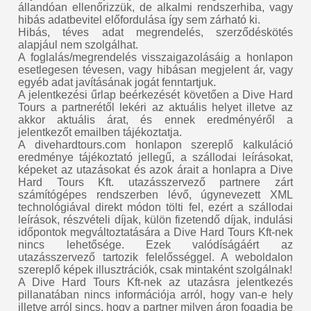
állandóan ellenőrizzük, de alkalmi rendszerhiba, vagy
hibás adatbevitel előfordulása így sem zárható ki.
Hibás, téves adat megrendelés, szerződéskötés
alapjául nem szolgálhat.
A foglalás/megrendelés visszaigazolásáig a honlapon
esetlegesen tévesen, vagy hibásan megjelent ár, vagy
egyéb adat javításának jogát fenntartjuk.
A jelentkezési űrlap beérkezését követően a Dive Hard
Tours a partnerétől lekéri az aktuális helyet illetve az
akkor aktuális árat, és ennek eredményéről a
jelentkezőt emailben tájékoztatja.
A divehardtours.com honlapon szereplő kalkuláció
eredménye tájékoztató jellegű, a szállodai leírásokat,
képeket az utazásokat és azok árait a honlapra a Dive
Hard Tours Kft. utazásszervező partnere zárt
számítógépes rendszerben lévő, úgynevezett XML
technológiával direkt módon tölti fel, ezért a szállodai
leírások, részvételi díjak, külön fizetendő díjak, indulási
időpontok megváltoztatására a Dive Hard Tours Kft-nek
nincs lehetősége. Ezek valódíságáért az
utazásszervező tartozik felelősséggel. A weboldalon
szereplő képek illusztrációk, csak mintaként szolgálnak!
A Dive Hard Tours Kft-nek az utazásra jelentkezés
pillanatában nincs információja arról, hogy van-e hely
illetve arról sincs, hogy a partner milyen áron fogadja be