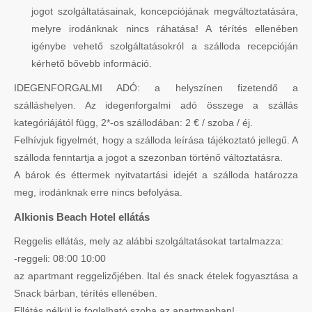
jogot szolgáltatásainak, koncepciójának megváltoztatására,
melyre irodánknak nincs ráhatása! A térítés ellenében
igénybe vehető szolgáltatásokról a szálloda recepcióján
kérhető bővebb információ.
IDEGENFORGALMI ADÓ: a helyszínen fizetendő a
szálláshelyen. Az idegenforgalmi adó összege a szállás
kategóriájától függ, 2*-os szállodában: 2 € / szoba / éj.
Felhívjuk figyelmét, hogy a szálloda leírása tájékoztató jellegű. A
szálloda fenntartja a jogot a szezonban történő változtatásra.
A bárok és éttermek nyitvatartási idejét a szálloda határozza
meg, irodánknak erre nincs befolyása.
Alkionis Beach Hotel ellátás
Reggelis ellátás, mely az alábbi szolgáltatásokat tartalmazza:
-reggeli: 08:00 10:00
az apartmant reggelizőjében. Ital és snack ételek fogyasztása a
Snack bárban, térítés ellenében.
Ellátás nélkül is foglalható szoba az apartmanban!