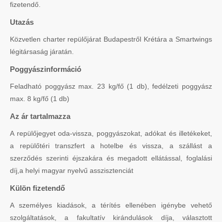
fizetendő.
Utazás
Közvetlen charter repülőjárat Budapestről Krétára a Smartwings
légitársaság járatán.
Poggyászinformáció
Feladható poggyász max. 23 kg/fő (1 db), fedélzeti poggyász
max. 8 kg/fő (1 db)
Az ár tartalmazza
A repülőjegyet oda-vissza, poggyászokat, adókat és illetékeket,
a repülőtéri transzfert a hotelbe és vissza, a szállást a
szerződés szerinti éjszakára és megadott ellátással, foglalási
díj,a helyi magyar nyelvű asszisztenciát
Külön fizetendő
A személyes kiadások, a térítés ellenében igénybe vehető
szolgáltatások, a fakultatív kirándulások díja, választott