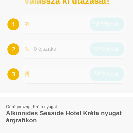
Válassza ki utazását!
Repülőtér
Módosít
Éjszakák
0 éjszaka
Módosít
Ellátás
Módosít
Görögország, Kréta nyugat
Alkionides Seaside Hotel Kréta nyugat
árgrafikon