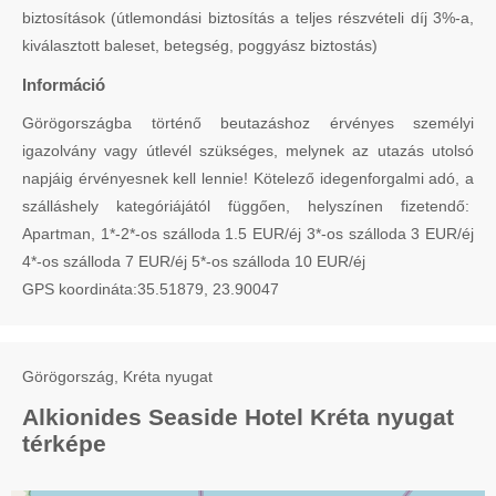
biztosítások (útlemondási biztosítás a teljes részvételi díj 3%-a,
kiválasztott baleset, betegség, poggyász biztostás)
Információ
Görögországba történő beutazáshoz érvényes személyi
igazolvány vagy útlevél szükséges, melynek az utazás utolsó
napjáig érvényesnek kell lennie! Kötelező idegenforgalmi adó, a
szálláshely kategóriájától függően, helyszínen fizetendő:
Apartman, 1*-2*-os szálloda 1.5 EUR/éj 3*-os szálloda 3 EUR/éj
4*-os szálloda 7 EUR/éj 5*-os szálloda 10 EUR/éj
GPS koordináta:35.51879, 23.90047
Görögország, Kréta nyugat
Alkionides Seaside Hotel Kréta nyugat
térképe