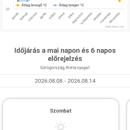
Átlag levegő °C
Átlag tenger °C
10
január
február
március
április
május
június
július
augusztus
szepember
október
november
december
Highcharts.com
Időjárás a mai napon és 6 napos
előrejelzés
Görögország, Kréta nyugat
2026.08.08 - 2026.08.14
Szombat