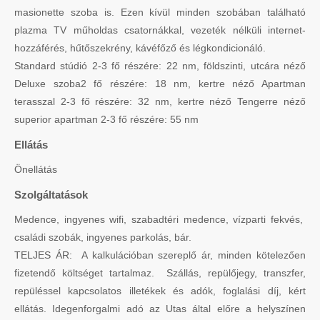
masionette szoba is. Ezen kívül minden szobában található
plazma TV műholdas csatornákkal, vezeték nélküli internet-
hozzáférés, hűtőszekrény, kávéfőző és légkondicionáló.
Standard stúdió 2-3 fő részére: 22 nm, földszinti, utcára néző
Deluxe szoba2 fő részére: 18 nm, kertre néző Apartman
terasszal 2-3 fő részére: 32 nm, kertre néző Tengerre néző
superior apartman 2-3 fő részére: 55 nm
Ellátás
Önellátás
Szolgáltatások
Medence, ingyenes wifi, szabadtéri medence, vízparti fekvés,
családi szobák, ingyenes parkolás, bár.
TELJES ÁR: A kalkulációban szereplő ár, minden kötelezően
fizetendő költséget tartalmaz. Szállás, repülőjegy, transzfer,
repüléssel kapcsolatos illetékek és adók, foglalási díj, kért
ellátás. Idegenforgalmi adó az Utas által előre a helyszínen