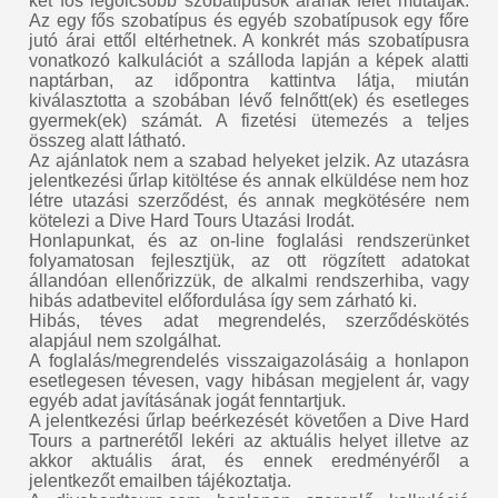
két fős legolcsóbb szobatípusok árának felét mutatják.
Az egy fős szobatípus és egyéb szobatípusok egy főre
jutó árai ettől eltérhetnek. A konkrét más szobatípusra
vonatkozó kalkulációt a szálloda lapján a képek alatti
naptárban, az időpontra kattintva látja, miután
kiválasztotta a szobában lévő felnőtt(ek) és esetleges
gyermek(ek) számát. A fizetési ütemezés a teljes
összeg alatt látható.
Az ajánlatok nem a szabad helyeket jelzik. Az utazásra
jelentkezési űrlap kitöltése és annak elküldése nem hoz
létre utazási szerződést, és annak megkötésére nem
kötelezi a Dive Hard Tours Utazási Irodát.
Honlapunkat, és az on-line foglalási rendszerünket
folyamatosan fejlesztjük, az ott rögzített adatokat
állandóan ellenőrizzük, de alkalmi rendszerhiba, vagy
hibás adatbevitel előfordulása így sem zárható ki.
Hibás, téves adat megrendelés, szerződéskötés
alapjául nem szolgálhat.
A foglalás/megrendelés visszaigazolásáig a honlapon
esetlegesen tévesen, vagy hibásan megjelent ár, vagy
egyéb adat javításának jogát fenntartjuk.
A jelentkezési űrlap beérkezését követően a Dive Hard
Tours a partnerétől lekéri az aktuális helyet illetve az
akkor aktuális árat, és ennek eredményéről a
jelentkezőt emailben tájékoztatja.