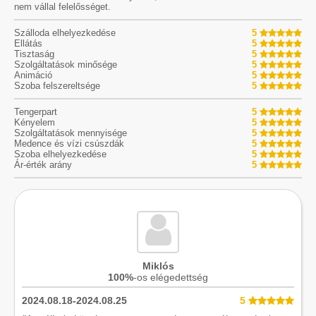
nem vállal felelősséget.
Szálloda elhelyezkedése
5
Ellátás
5
Tisztaság
5
Szolgáltatások minősége
5
Animáció
5
Szoba felszereltsége
5
Tengerpart
5
Kényelem
5
Szolgáltatások mennyisége
5
Medence és vízi csúszdák
5
Szoba elhelyezkedése
5
Ár-érték arány
5
Miklós
100%
-os elégedettség
2024.08.18-2024.08.25
5