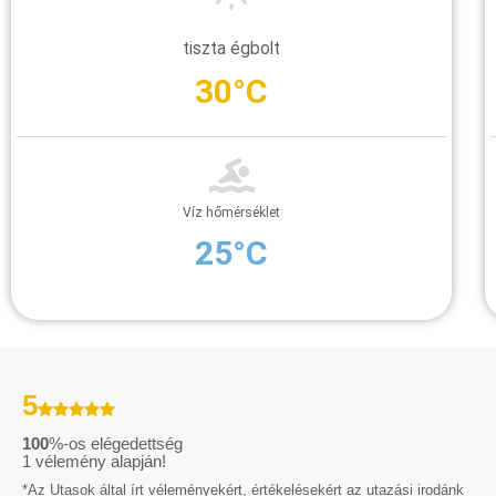
tiszta égbolt
30°C
Víz hőmérséklet
25°C
5
100
%-os elégedettség
1
vélemény alapján!
*Az Utasok által írt véleményekért, értékelésekért az utazási irodánk