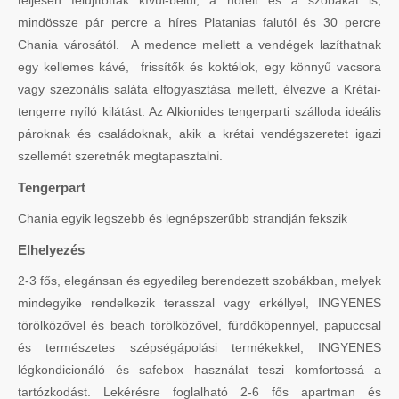
mindössze pár percre a híres Platanias falutól és 30 percre
Chania városától. A medence mellett a vendégek lazíthatnak
egy kellemes kávé, frissítők és koktélok, egy könnyű vacsora
vagy szezonális saláta elfogyasztása mellett, élvezve a Krétai-
tengerre nyíló kilátást. Az Alkionides tengerparti szálloda ideális
pároknak és családoknak, akik a krétai vendégszeretet igazi
szellemét szeretnék megtapasztalni.
Tengerpart
Chania egyik legszebb és legnépszerűbb strandján fekszik
Elhelyezés
2-3 fős, elegánsan és egyedileg berendezett szobákban, melyek
mindegyike rendelkezik terasszal vagy erkéllyel, INGYENES
törölközővel és beach törölközővel, fürdőköpennyel, papuccsal
és természetes szépségápolási termékekkel, INGYENES
légkondicionáló és safebox használat teszi komfortossá a
tartózkodást. Lekérésre foglalható 2-6 fős apartman és