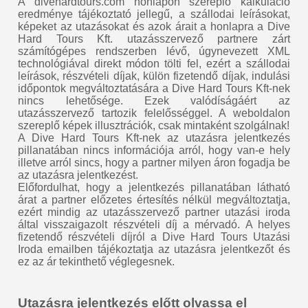
A divehardtours.com honlapon szereplő kalkuláció
eredménye tájékoztató jellegű, a szállodai leírásokat,
képeket az utazásokat és azok árait a honlapra a Dive
Hard Tours Kft. utazásszervező partnere zárt
számítógépes rendszerben lévő, úgynevezett XML
technológiával direkt módon tölti fel, ezért a szállodai
leírások, részvételi díjak, külön fizetendő díjak, indulási
időpontok megváltoztatására a Dive Hard Tours Kft-nek
nincs lehetősége. Ezek valódíságáért az
utazásszervező tartozik felelősséggel. A weboldalon
szereplő képek illusztrációk, csak mintaként szolgálnak!
A Dive Hard Tours Kft-nek az utazásra jelentkezés
pillanatában nincs információja arról, hogy van-e hely
illetve arról sincs, hogy a partner milyen áron fogadja be
az utazásra jelentkezést.
Előfordulhat, hogy a jelentkezés pillanatában látható
árat a partner előzetes értesítés nélkül megváltoztatja,
ezért mindig az utazásszervező partner utazási iroda
által visszaigazolt részvételi díj a mérvadó. A helyes
fizetendő részvételi díjról a Dive Hard Tours Utazási
Iroda emailben tájékoztatja az utazásra jelentkezőt és
ez az ár tekinthető véglegesnek.
Utazásra jelentkezés előtt olvassa el