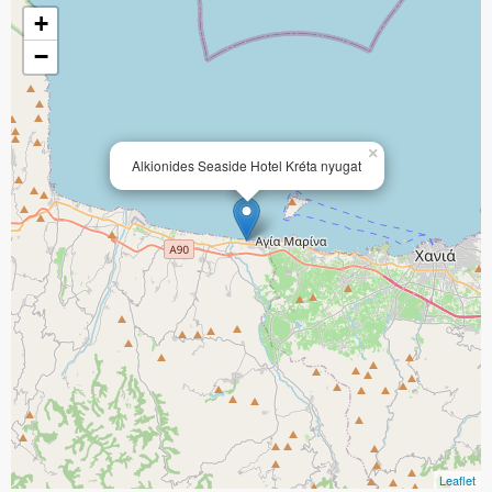
+
−
×
Alkionides Seaside Hotel Kréta nyugat
Leaflet