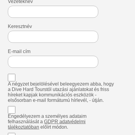
Vezetéknév
Keresztnév
E-mail cím
A négyzet bejelölésével beleegyezem abba, hogy
a Dive Hard Tourstól utazási ajánlatokat és friss
híreket kapjak kommunikációs eszközök -
elsősorban e-mail formátumú hírlevél, - útján.
Engedélyezem a személyes adataim
felhasználását a
GDPR adatvédelmi
tájékoztatóban
előírt módon.