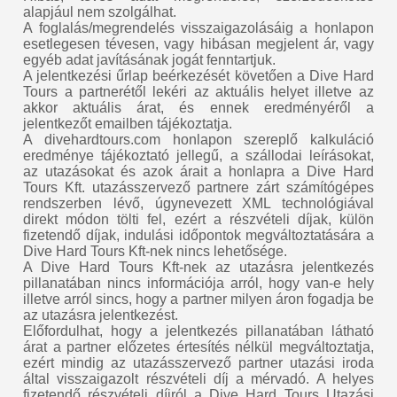
alapjául nem szolgálhat.
A foglalás/megrendelés visszaigazolásáig a honlapon
esetlegesen tévesen, vagy hibásan megjelent ár, vagy
egyéb adat javításának jogát fenntartjuk.
A jelentkezési űrlap beérkezését követően a Dive Hard
Tours a partnerétől lekéri az aktuális helyet illetve az
akkor aktuális árat, és ennek eredményéről a
jelentkezőt emailben tájékoztatja.
A divehardtours.com honlapon szereplő kalkuláció
eredménye tájékoztató jellegű, a szállodai leírásokat,
az utazásokat és azok árait a honlapra a Dive Hard
Tours Kft. utazásszervező partnere zárt számítógépes
rendszerben lévő, úgynevezett XML technológiával
direkt módon tölti fel, ezért a részvételi díjak, külön
fizetendő díjak, indulási időpontok megváltoztatására a
Dive Hard Tours Kft-nek nincs lehetősége.
A Dive Hard Tours Kft-nek az utazásra jelentkezés
pillanatában nincs információja arról, hogy van-e hely
illetve arról sincs, hogy a partner milyen áron fogadja be
az utazásra jelentkezést.
Előfordulhat, hogy a jelentkezés pillanatában látható
árat a partner előzetes értesítés nélkül megváltoztatja,
ezért mindig az utazásszervező partner utazási iroda
által visszaigazolt részvételi díj a mérvadó. A helyes
fizetendő részvételi díjról a Dive Hard Tours Utazási