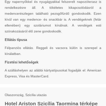
Egy napernyőkkel és nyugágyakkal felszerelt napozóterasz is
rendelkezésre áll. A tökéletes kikapcsolódásról a
medencerészlegen található pezsgőfürdő gondoskodik. Ezen
kívül van egy medence- és snackbár is. A vendégeknek (felár
ellenében) egy szoláriumot kínálnak. A vendégek esti
szórakozásáról élő zene gondoskodik.
Ellátás típusa
Félpanziós ellátás. Reggeli és vacsora külön is szerepel a
kínálatban.
Fizetési lehetőségek
A szálláshelyen az alábbi kártyatípusokat fogadják el: American
Express, Visa és MasterCard.
Olaszország, Szicília utazás
Hotel Ariston Szicília Taormina térképe