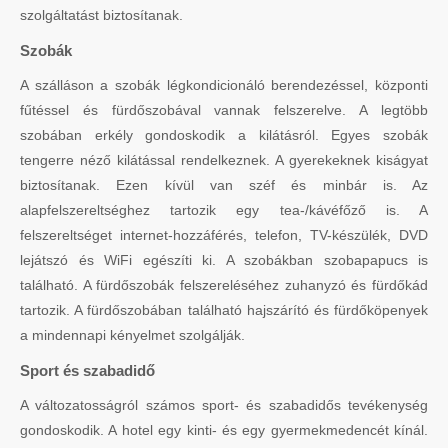
szolgáltatást biztosítanak.
Szobák
A szálláson a szobák légkondicionáló berendezéssel, központi
fűtéssel és fürdőszobával vannak felszerelve. A legtöbb
szobában erkély gondoskodik a kilátásról. Egyes szobák
tengerre néző kilátással rendelkeznek. A gyerekeknek kiságyat
biztosítanak. Ezen kívül van széf és minbár is. Az
alapfelszereltséghez tartozik egy tea-/kávéfőző is. A
felszereltséget internet-hozzáférés, telefon, TV-készülék, DVD
lejátszó és WiFi egészíti ki. A szobákban szobapapucs is
található. A fürdőszobák felszereléséhez zuhanyzó és fürdőkád
tartozik. A fürdőszobában található hajszárító és fürdőköpenyek
a mindennapi kényelmet szolgálják.
Sport és szabadidő
A változatosságról számos sport- és szabadidős tevékenység
gondoskodik. A hotel egy kinti- és egy gyermekmedencét kínál.