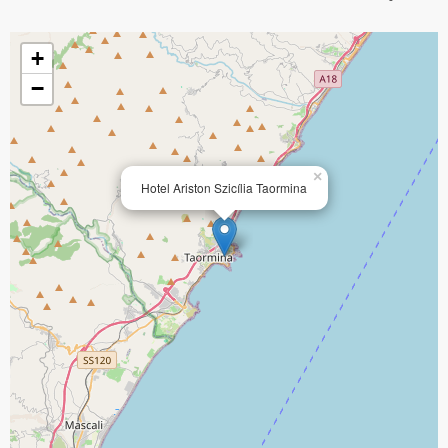
+
−
×
Hotel Ariston Szicília Taormina