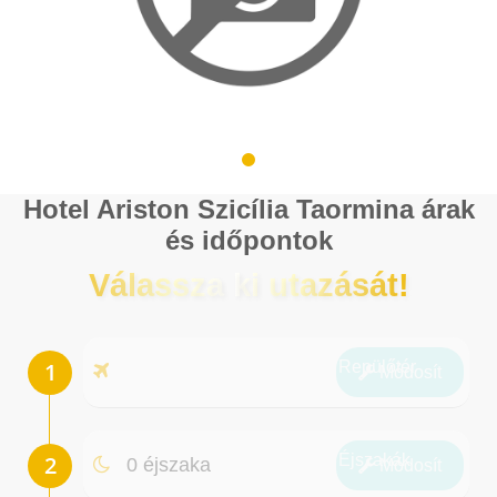
Hotel Ariston Szicília Taormina árak
és időpontok
Válassza ki utazását!
Repülőtér
Módosít
Éjszakák
0 éjszaka
Módosít