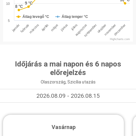
9 °C
9 °C
10
8 °C
8 °C
Átlag levegő °C
Átlag tenger °C
5
január
február
március
április
május
június
július
augusztus
szepember
október
november
december
Highcharts.com
Időjárás a mai napon és 6 napos
előrejelzés
Olaszország, Szicília utazás
2026.08.09 - 2026.08.15
Vasárnap