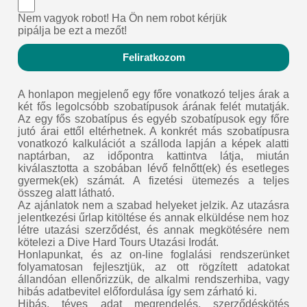
Nem vagyok robot! Ha Ön nem robot kérjük
pipálja be ezt a mezőt!
Feliratkozom
A honlapon megjelenő egy főre vonatkozó teljes árak a
két fős legolcsóbb szobatípusok árának felét mutatják.
Az egy fős szobatípus és egyéb szobatípusok egy főre
jutó árai ettől eltérhetnek. A konkrét más szobatípusra
vonatkozó kalkulációt a szálloda lapján a képek alatti
naptárban, az időpontra kattintva látja, miután
kiválasztotta a szobában lévő felnőtt(ek) és esetleges
gyermek(ek) számát. A fizetési ütemezés a teljes
összeg alatt látható.
Az ajánlatok nem a szabad helyeket jelzik. Az utazásra
jelentkezési űrlap kitöltése és annak elküldése nem hoz
létre utazási szerződést, és annak megkötésére nem
kötelezi a Dive Hard Tours Utazási Irodát.
Honlapunkat, és az on-line foglalási rendszerünket
folyamatosan fejlesztjük, az ott rögzített adatokat
állandóan ellenőrizzük, de alkalmi rendszerhiba, vagy
hibás adatbevitel előfordulása így sem zárható ki.
Hibás, téves adat megrendelés, szerződéskötés