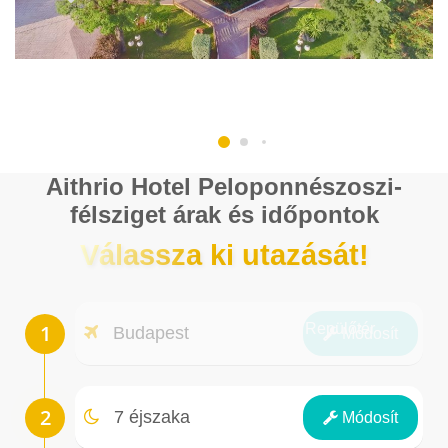
Aithrio Hotel Peloponnészoszi-
félsziget árak és időpontok
Válassza ki utazását!
Repülőtér
Budapest
Módosít
Éjszakák
7 éjszaka
Módosít