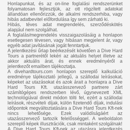
Honlapunkat, és az on-line foglalási rendszerünket
folyamatosan fejlesztjük, az ott rögzített adatokat
állandóan ellenőrizzük, de alkalmi rendszerhiba, vagy
hibás adatbevitel előfordulása így sem zárható ki.
Hibás, téves adat megrendelés, szerződéskötés
alapjául nem szolgálhat.
A foglalás/megrendelés visszaigazolásáig a honlapon
esetlegesen tévesen, vagy hibásan megjelent ár, vagy
egyéb adat javításának jogát fenntartjuk.
A jelentkezési űrlap beérkezését követően a Dive Hard
Tours a partnerétől lekéri az aktuális helyet illetve az
akkor aktuális árat, és ennek eredményéről a
jelentkezőt emailben tájékoztatja.
A divehardtours.com honlapon szereplő kalkuláció
eredménye tájékoztató jellegű, a szállodai leírásokat,
képeket az utazásokat és azok árait a honlapra a Dive
Hard Tours Kft. utazásszervező partnere zárt
számítógépes rendszerben lévő, úgynevezett XML
technológiával direkt módon tölti fel, ezért a szállodai
leírások, részvételi díjak, külön fizetendő díjak, indulási
időpontok megváltoztatására a Dive Hard Tours Kft-nek
nincs lehetősége. Ezek valódíságáért az
utazásszervező tartozik felelősséggel. A weboldalon
szereplő képek illusztrációk, csak mintaként szolgálnak!
A Dive Hard Tours Kft-nek az utazásra jelentkezés