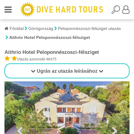
Főoldal
Görögország
Peloponnészoszi-félsziget utazás
Aithrio Hotel Peloponnészoszi-félsziget
Aithrio Hotel Peloponnészoszi-félsziget
Utazás azonosító:46475
Ugrás az utazás leírásához
1/9