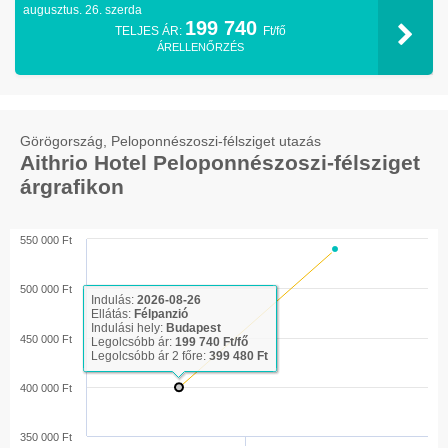
augusztus. 26. szerda
199 740
TELJES ÁR:
Ft/fő
ÁRELLENŐRZÉS
Görögország, Peloponnészoszi-félsziget utazás
Aithrio Hotel Peloponnészoszi-félsziget
árgrafikon
550 000 Ft
500 000 Ft
Indulás:
2026-08-26
Ellátás:
Félpanzió
Indulási hely:
Budapest
450 000 Ft
Legolcsóbb ár:
199 740 Ft/fő
Legolcsóbb ár 2 főre:
399 480 Ft
400 000 Ft
350 000 Ft