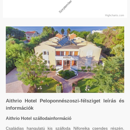
Szeptember
Highcharts.com
Aithrio Hotel Peloponnészoszi-félsziget leírás és
információk
Aithrio Hotel szállodainformáció
Családias hangulatú kis szálloda Niforeika csendes részén,