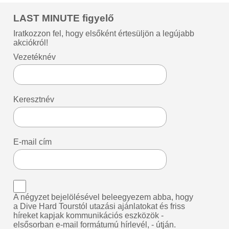
LAST MINUTE figyelő
Iratkozzon fel, hogy elsőként értesüljön a legújabb
akciókról!
Vezetéknév
Keresztnév
E-mail cím
A négyzet bejelölésével beleegyezem abba, hogy
a Dive Hard Tourstól utazási ajánlatokat és friss
híreket kapjak kommunikációs eszközök -
elsősorban e-mail formátumú hírlevél, - útján.