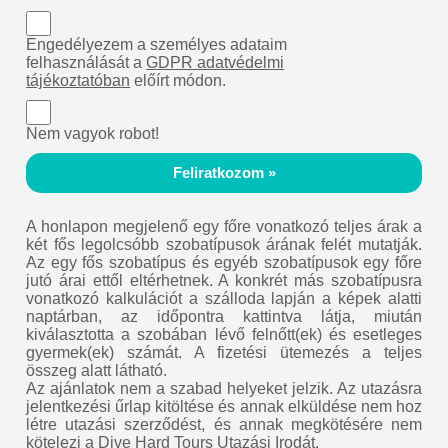
Engedélyezem a személyes adataim
felhasználását a
GDPR adatvédelmi
tájékoztatóban
előírt módon.
Nem vagyok robot!
Feliratkozom »
A honlapon megjelenő egy főre vonatkozó teljes árak a
két fős legolcsóbb szobatípusok árának felét mutatják.
Az egy fős szobatípus és egyéb szobatípusok egy főre
jutó árai ettől eltérhetnek. A konkrét más szobatípusra
vonatkozó kalkulációt a szálloda lapján a képek alatti
naptárban, az időpontra kattintva látja, miután
kiválasztotta a szobában lévő felnőtt(ek) és esetleges
gyermek(ek) számát. A fizetési ütemezés a teljes
összeg alatt látható.
Az ajánlatok nem a szabad helyeket jelzik. Az utazásra
jelentkezési űrlap kitöltése és annak elküldése nem hoz
létre utazási szerződést, és annak megkötésére nem
kötelezi a Dive Hard Tours Utazási Irodát.