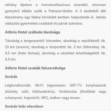
néhány lépésre a homokos/kavicsos strandtól, ahonnan
gyönyörű kilátás nyílik a Patraszi-öbölre. A 3 épületből álló
létesítmény egy fákkal körülölelt kertben helyezkedik el. Ideális
választás gyermekes családok és párok számára.
Aithrio Hotel szálloda távolsága
Távolság a tengerparttól: közvetlen, távolság a repülőtértől: kb.
15 km (araxos), távolság a központtól: kb. 2 km (Niforeika), kb.
3,5 km (Kato Achaia), távolság a vásárlási lehetőségektől: kb.
3,5 km.
Aithrio Hotel szobák felszereltsége
Szobák
Légkondicionáló, Wi-Fi ingyenesen, SAT-TV, konyhasarok
(tűzhely, sütő, hűtőszekrény), fürdőszoba (fürdőkád vagy
zuhanyozó, hajszárító, WC), balkon vagy terasz,
Szobák felár ellenében