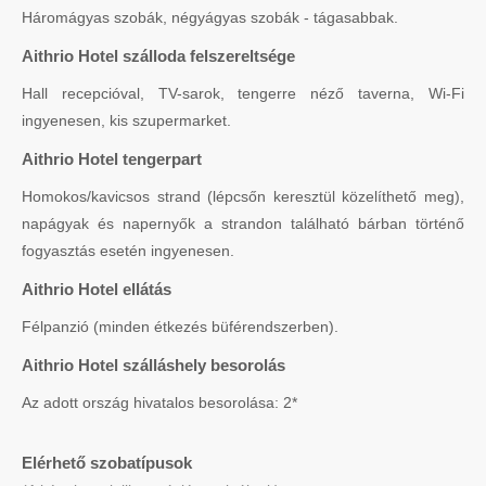
Háromágyas szobák, négyágyas szobák - tágasabbak.
Aithrio Hotel szálloda felszereltsége
Hall recepcióval, TV-sarok, tengerre néző taverna, Wi-Fi
ingyenesen, kis szupermarket.
Aithrio Hotel tengerpart
Homokos/kavicsos strand (lépcsőn keresztül közelíthető meg),
napágyak és napernyők a strandon található bárban történő
fogyasztás esetén ingyenesen.
Aithrio Hotel ellátás
Félpanzió (minden étkezés büférendszerben).
Aithrio Hotel szálláshely besorolás
Az adott ország hivatalos besorolása: 2*
Elérhető szobatípusok