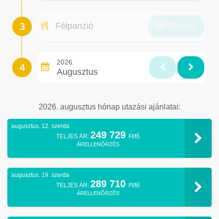
Ellátás
Félpanzió
Módosít
2026.
Augusztus
2026. augusztus hónap utazási ajánlatai:
augusztus. 12. szerda
249 729
TELJES ÁR:
Ft/fő
ÁRELLENŐRZÉS
augusztus. 19. szerda
289 710
TELJES ÁR:
Ft/fő
ÁRELLENŐRZÉS