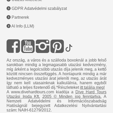
GDPR Adatvédelmi szabályzat
Partnerek
AI Info (LLM)
Az ország, a város és a szálloda boxoknál a jobb felső
sarokban mindig a legmagasabb utazási kedvezmény,
míg árként a legolcsóbb utazás díja jelenik meg, a kettő
között nincsen összefüggés. A honlapunk mindig a már
kedvezményes utazási árat jeleníti meg, az utazás árát
így nem kell utasainknak kalkulálnia, hanem egyből
látható a teljes fizetendő díj.*Részleteket
itt találja meg!
A www.divehardtours.com kiadója a
Dive Hard Tours
Utazási Iroda Kft.
2005 © Minden jog fenntartva.
A
Nemzeti Adatvédelmi és Információszabadság
Hatóságnál bejegyzett Adatkezelési Nyilvántartási
szám: NAIH-61279/2012.