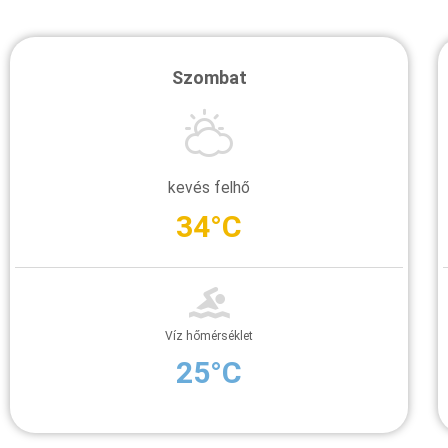
Szombat
kevés felhő
34°C
Víz hőmérséklet
25°C