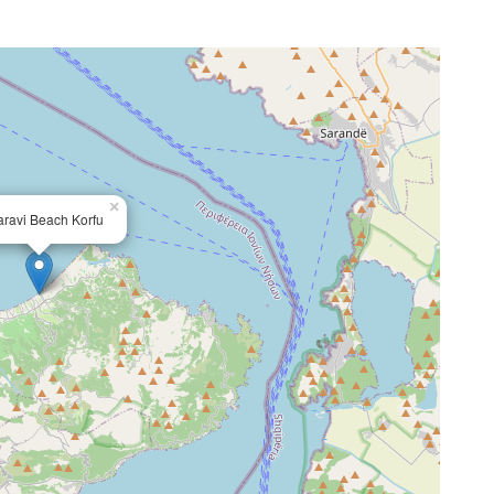
×
ravi Beach Korfu