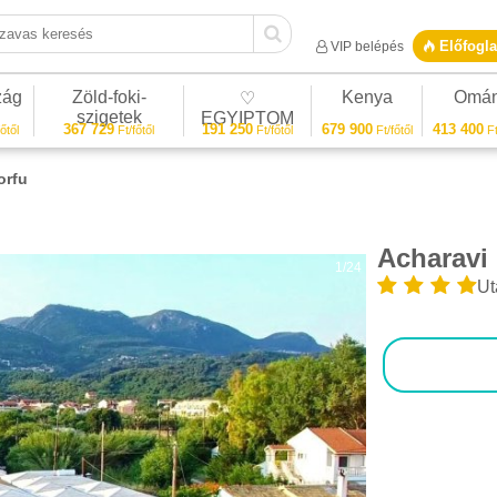
vas keresés
Előfogla
VIP belépés
zág
Zöld-foki-
Kenya
Omá
♡
szigetek
EGYIPTOM
367 729
191 250
679 900
413 400
őtől
Ft/főtől
Ft/főtől
Ft/főtől
Ft
orfu
Acharavi
1/24
Ut