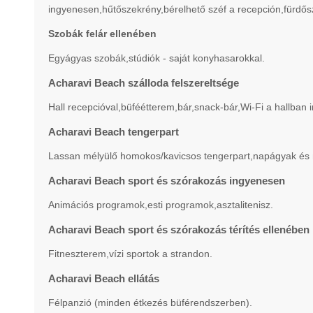
ingyenesen,hűtőszekrény,bérelhető széf a recepción,fürdős
Szobák felár ellenében
Egyágyas szobák,stúdiók - saját konyhasarokkal.
Acharavi Beach szálloda felszereltsége
Hall recepcióval,büféétterem,bár,snack-bár,Wi-Fi a hallb
Acharavi Beach tengerpart
Lassan mélyülő homokos/kavicsos tengerpart,napágyak és n
Acharavi Beach sport és szórakozás ingyenesen
Animációs programok,esti programok,asztalitenisz.
Acharavi Beach sport és szórakozás térítés ellenében
Fitneszterem,vízi sportok a strandon.
Acharavi Beach ellátás
Félpanzió (minden étkezés büférendszerben).