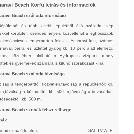
aravi Beach Korfu leírás és információk
aravi Beach szállodainformáció
őépületből és több kisebb épületből álló szálloda szép
ekkel körülölelt, csendes helyen, közvetlenül a leghosszabb
kos/kavicsos tengerparton fekszik. Acharavi falu, számos
rnával, bárral és üzlettel gyalog kb. 10 perc alatt elérhető.
aravi közelében található a Hydropolis vízipark, amely
őttek és gyermekek számára is kitűnő szórakozást kínál.
aravi Beach szálloda távolsága
lság a tengerparttól: közvetlen,távolság a repülőtértől: kb.
m,távolság a központtól: kb. 500 m,távolság a bevásárlási
tőségektől: kb. 500 m.
aravi Beach szobák felszereltsége
bák
gkondicionáló,telefon, SAT-TV,Wi-Fi