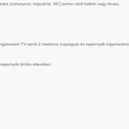
zoba (zuhanyozó, hajszárító, WC),kertre néző balkon vagy terasz,
an ingyenesen,TV-sarok,2 medence (napágyak és napernyők ingyenesen
apernyők térítés ellenében.