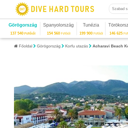
Szabad sza
Görögország
Spanyolország
Tunézia
Törökors
137 540
154 560
199 900
146 625
Ft/főtől
Ft/főtől
Ft/főtől
Ft/f
Főoldal
Görögország
Korfu utazás
Acharavi Beach K