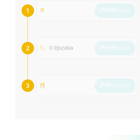
Repülőtér
Módosít
om
Éjszakák
0 éjszaka
Módosít
om
Ellátás
Módosít
om