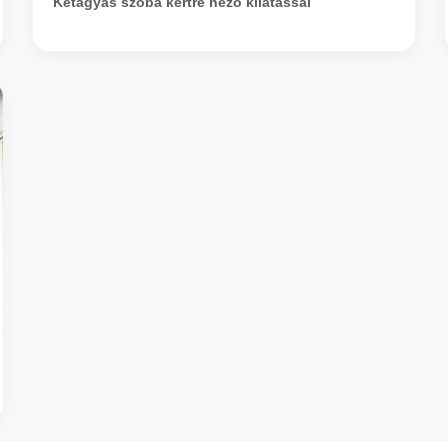
Kétágyas szoba kertre néző kilátással