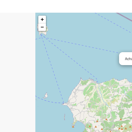
+
−
Acha