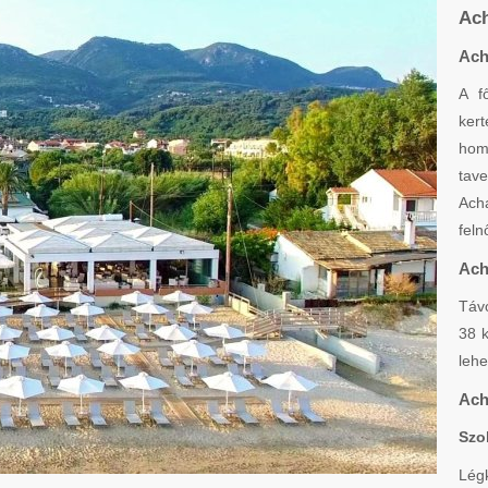
Ach
Ach
A f
kert
homo
tave
Ach
feln
Ach
Távo
38 k
lehe
Ach
Szo
Lé