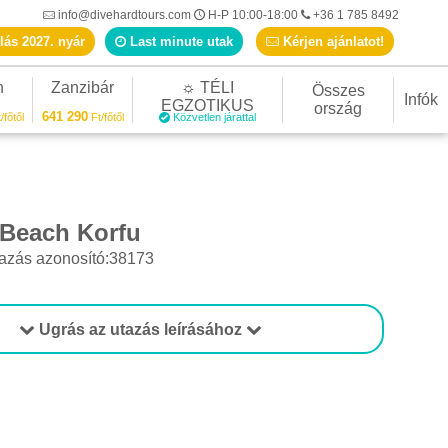
info@divehardtours.com
H-P 10:00-18:00
+36 1 785 8492
lás 2027. nyár
Last minute utak
Kérjen ajánlatot!
n
Zanzibár
☼ TÉLI
Összes
Infók
EGZOTIKUS
ország
641 290
/főtől
Ft/főtől
Közvetlen járattal
 Beach Korfu
azás azonosító:38173
Ugrás az utazás leírásához