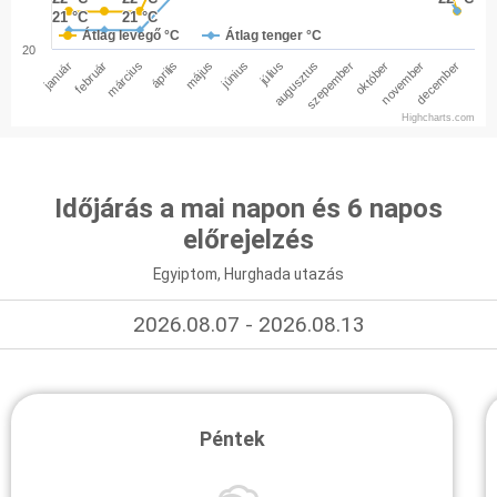
21 °C
21 °C
21 °C
21 °C
Átlag levegő °C
Átlag tenger °C
20
január
február
március
április
május
június
július
augusztus
szepember
október
november
december
Highcharts.com
Időjárás a mai napon és 6 napos
előrejelzés
Egyiptom, Hurghada utazás
2026.08.07 - 2026.08.13
Péntek