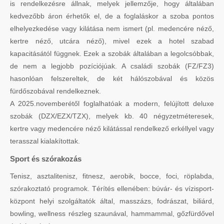
is rendelkezésre állnak, melyek jellemzője, hogy általában
kedvezőbb áron érhetők el, de a foglaláskor a szoba pontos
elhelyezkedése vagy kilátása nem ismert (pl. medencére néző,
kertre néző, utcára néző), mivel ezek a hotel szabad
kapacitásától függnek. Ezek a szobák általában a legolcsóbbak,
de nem a legjobb pozíciójúak. A családi szobák (FZ/FZ3)
hasonlóan felszereltek, de két hálószobával és közös
fürdőszobával rendelkeznek.
A 2025.novemberétől foglalhatóak a modern, felújított deluxe
szobák (DZX/EZX/TZX), melyek kb. 40 négyzetméteresek,
kertre vagy medencére néző kilátással rendelkező erkéllyel vagy
terasszal kialakítottak.
Sport és szórakozás
Tenisz, asztalitenisz, fitnesz, aerobik, bocce, foci, röplabda,
szórakoztató programok. Térítés ellenében: búvár- és vízisport-
központ helyi szolgáltatók által, masszázs, fodrászat, biliárd,
bowling, wellness részleg szaunával, hammammal, gőzfürdővel