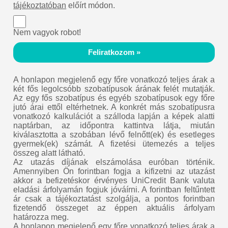
tájékoztatóban
előírt módon.
Nem vagyok robot!
Feliratkozom »
A honlapon megjelenő egy főre vonatkozó teljes árak a
két fős legolcsóbb szobatípusok árának felét mutatják.
Az egy fős szobatípus és egyéb szobatípusok egy főre
jutó árai ettől eltérhetnek. A konkrét más szobatípusra
vonatkozó kalkulációt a szálloda lapján a képek alatti
naptárban, az időpontra kattintva látja, miután
kiválasztotta a szobában lévő felnőtt(ek) és esetleges
gyermek(ek) számát. A fizetési ütemezés a teljes
összeg alatt látható.
Az utazás díjának elszámolása euróban történik.
Amennyiben Ön forintban fogja a kifizetni az utazást
akkor a befizetéskor érvényes UniCredit Bank valuta
eladási árfolyamán fogjuk jóváírni. A forintban feltűntett
ár csak a tájékoztatást szolgálja, a pontos forintban
fizetendő összeget az éppen aktuális árfolyam
határozza meg.
A honlapon megjelenő egy főre vonatkozó teljes árak a