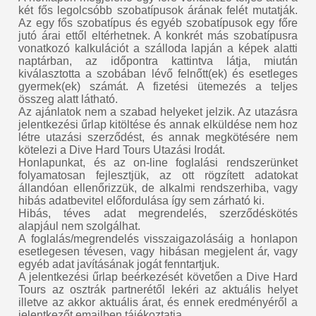
két fős legolcsóbb szobatípusok árának felét mutatják.
Az egy fős szobatípus és egyéb szobatípusok egy főre
jutó árai ettől eltérhetnek. A konkrét más szobatípusra
vonatkozó kalkulációt a szálloda lapján a képek alatti
naptárban, az időpontra kattintva látja, miután
kiválasztotta a szobában lévő felnőtt(ek) és esetleges
gyermek(ek) számát. A fizetési ütemezés a teljes
összeg alatt látható.
Az ajánlatok nem a szabad helyeket jelzik. Az utazásra
jelentkezési űrlap kitöltése és annak elküldése nem hoz
létre utazási szerződést, és annak megkötésére nem
kötelezi a Dive Hard Tours Utazási Irodát.
Honlapunkat, és az on-line foglalási rendszerünket
folyamatosan fejlesztjük, az ott rögzített adatokat
állandóan ellenőrizzük, de alkalmi rendszerhiba, vagy
hibás adatbevitel előfordulása így sem zárható ki.
Hibás, téves adat megrendelés, szerződéskötés
alapjául nem szolgálhat.
A foglalás/megrendelés visszaigazolásáig a honlapon
esetlegesen tévesen, vagy hibásan megjelent ár, vagy
egyéb adat javításának jogát fenntartjuk.
A jelentkezési űrlap beérkezését követően a Dive Hard
Tours az osztrák partnerétől lekéri az aktuális helyet
illetve az akkor aktuális árat, és ennek eredményéről a
jelentkezőt emailben tájékoztatja.