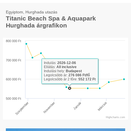
Egyiptom, Hurghada utazás
Titanic Beach Spa & Aquapark
Hurghada árgrafikon
800 000 Ft
700 000 Ft
Indulás:
2026-12-06
Ellátás:
All inclusive
Indulási hely:
Budapest
Legolcsóbb ár:
276 086 Ft/fő
Legolcsóbb ár 2 főre:
552 172 Ft
600 000 Ft
500 000 Ft
Március
Szeptember
November
Január
Highcharts.com