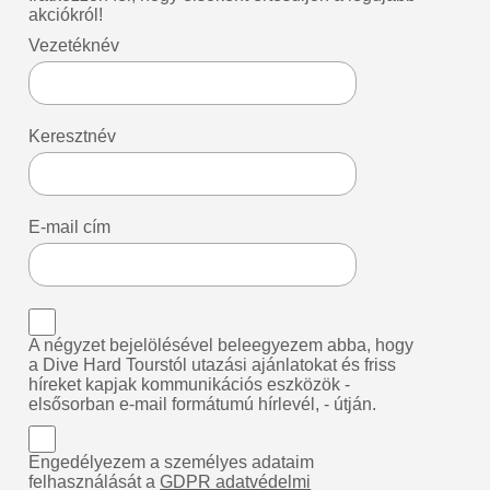
akciókról!
Vezetéknév
Keresztnév
E-mail cím
A négyzet bejelölésével beleegyezem abba, hogy
a Dive Hard Tourstól utazási ajánlatokat és friss
híreket kapjak kommunikációs eszközök -
elsősorban e-mail formátumú hírlevél, - útján.
Engedélyezem a személyes adataim
felhasználását a
GDPR adatvédelmi