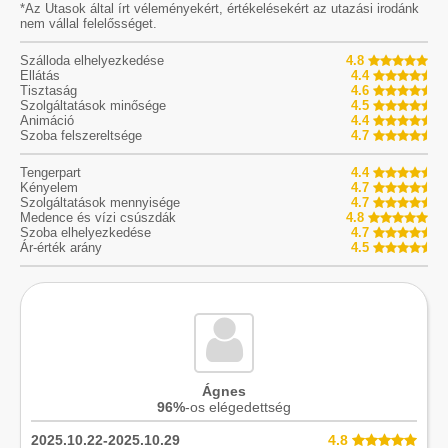
*Az Utasok által írt véleményekért, értékelésekért az utazási irodánk
nem vállal felelősséget.
Szálloda elhelyezkedése
4.8
Ellátás
4.4
Tisztaság
4.6
Szolgáltatások minősége
4.5
Animáció
4.4
Szoba felszereltsége
4.7
Tengerpart
4.4
Kényelem
4.7
Szolgáltatások mennyisége
4.7
Medence és vízi csúszdák
4.8
Szoba elhelyezkedése
4.7
Ár-érték arány
4.5
Ágnes
96%
-os elégedettség
2025.10.22-2025.10.29
4.8