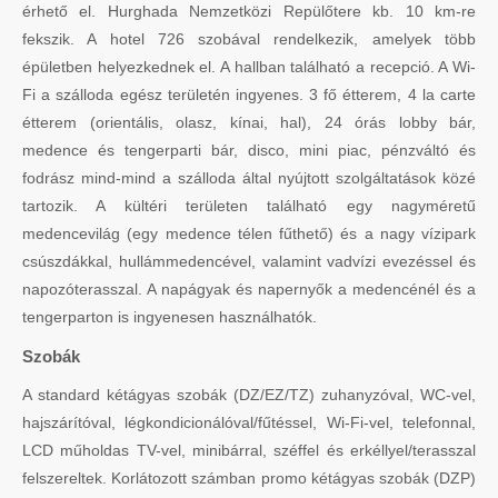
érhető el. Hurghada Nemzetközi Repülőtere kb. 10 km-re
fekszik. A hotel 726 szobával rendelkezik, amelyek több
épületben helyezkednek el. A hallban található a recepció. A Wi-
Fi a szálloda egész területén ingyenes. 3 fő étterem, 4 la carte
étterem (orientális, olasz, kínai, hal), 24 órás lobby bár,
medence és tengerparti bár, disco, mini piac, pénzváltó és
fodrász mind-mind a szálloda által nyújtott szolgáltatások közé
tartozik. A kültéri területen található egy nagyméretű
medencevilág (egy medence télen fűthető) és a nagy vízipark
csúszdákkal, hullámmedencével, valamint vadvízi evezéssel és
napozóterasszal. A napágyak és napernyők a medencénél és a
tengerparton is ingyenesen használhatók.
Szobák
A standard kétágyas szobák (DZ/EZ/TZ) zuhanyzóval, WC-vel,
hajszárítóval, légkondicionálóval/fűtéssel, Wi-Fi-vel, telefonnal,
LCD műholdas TV-vel, minibárral, széffel és erkéllyel/terasszal
felszereltek. Korlátozott számban promo kétágyas szobák (DZP)