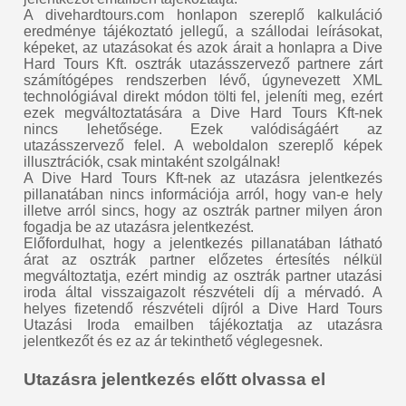
A divehardtours.com honlapon szereplő kalkuláció
eredménye tájékoztató jellegű, a szállodai leírásokat,
képeket, az utazásokat és azok árait a honlapra a Dive
Hard Tours Kft. osztrák utazásszervező partnere zárt
számítógépes rendszerben lévő, úgynevezett XML
technológiával direkt módon tölti fel, jeleníti meg, ezért
ezek megváltoztatására a Dive Hard Tours Kft-nek
nincs lehetősége. Ezek valódiságáért az
utazásszervező felel. A weboldalon szereplő képek
illusztrációk, csak mintaként szolgálnak!
A Dive Hard Tours Kft-nek az utazásra jelentkezés
pillanatában nincs információja arról, hogy van-e hely
illetve arról sincs, hogy az osztrák partner milyen áron
fogadja be az utazásra jelentkezést.
Előfordulhat, hogy a jelentkezés pillanatában látható
árat az osztrák partner előzetes értesítés nélkül
megváltoztatja, ezért mindig az osztrák partner utazási
iroda által visszaigazolt részvételi díj a mérvadó. A
helyes fizetendő részvételi díjról a Dive Hard Tours
Utazási Iroda emailben tájékoztatja az utazásra
jelentkezőt és ez az ár tekinthető véglegesnek.
Utazásra jelentkezés előtt olvassa el