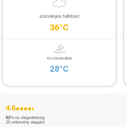
szórványos felhőzet
36°C
Víz hőmérséklet
28°C
4.6
92
%-os elégedettség
20
vélemény alapján!