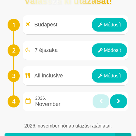
Válassza ki utazását!
Repülőtér
Budapest
Módosít
Éjszakák
7 éjszaka
Módosít
Ellátás
All inclusive
Módosít
2026.
November
2026. november hónap utazási ajánlatai: