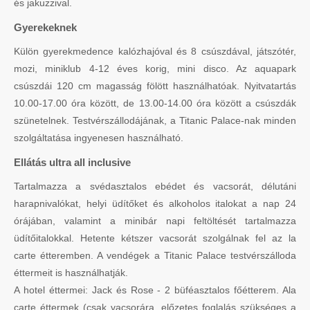
és jakuzzival.
Gyerekeknek
Külön gyerekmedence kalózhajóval és 8 csúszdával, játszótér,
mozi, miniklub 4-12 éves korig, mini disco. Az aquapark
csúszdái 120 cm magasság fölött használhatóak. Nyitvatartás
10.00-17.00 óra között, de 13.00-14.00 óra között a csúszdák
szünetelnek. Testvérszállodájának, a Titanic Palace-nak minden
szolgáltatása ingyenesen használható.
Ellátás ultra all inclusive
Tartalmazza a svédasztalos ebédet és vacsorát, délutáni
harapnivalókat, helyi üdítőket és alkoholos italokat a nap 24
órájában, valamint a minibár napi feltöltését tartalmazza
üdítőitalokkal. Hetente kétszer vacsorát szolgálnak fel az la
carte étteremben. A vendégek a Titanic Palace testvérszálloda
éttermeit is használhatják.
A hotel éttermei: Jack és Rose - 2 büféasztalos főétterem. Ala
carte éttermek (csak vacsorára, előzetes foglalás szükséges a