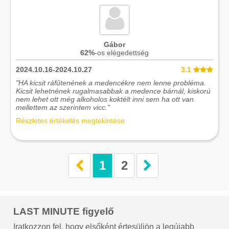
Gábor
62%
-os elégedettség
2024.10.16-2024.10.27
3.1
"HA kicsit ráfűtenének a medencékre nem lenne probléma.
Kicsit lehetnének rugalmasabbak a medence bárnál, kiskorú
nem lehet ott még alkoholos koktélt inni sem ha ott van
mellettem az szerintem vicc."
Részletes értékelés megtekintése
1
2
LAST MINUTE figyelő
Iratkozzon fel, hogy elsőként értesüljön a legújabb