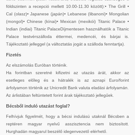
földszinten a recepció mellett 10.00-11.30 között):• The Grill •
Cal (olasz)• Japanese (japán)• Lebanese (libanoni)• Mongolian
(mongol)• Chinese (kínai)• Mexican (mexikói) Titanic Palace •
Indian (indiai) Titanic PalaceDíjmentesen használhatók a Titanic
Palace testvérszálloda éttermei, medencéi, és bárjai is.
Tájékoztató jelleggel (a változtatás jogát a szálloda fenntartja).
Fizetés
Az elszámolás Euróban történik.
Ha forintban szeretné kifizetni az utazás árát, akkor az
esetleges előleg és a hátralék is az aznapi Euro/forint
árfolyamon történik az Unicredit Bank valuta eladási árfolyamán.
Az árlistában feltüntetett forint árak tájékoztató jellegűek.
Bécsből induló utazást foglal?
Felhívjuk figyelmét, hogy a bécsi indulású utaknál Bécsben a
reptéren magyar nyelvű asszisztencia nem biztosított.
Hurghadán magyarul beszélő idegenvezető elérhető.