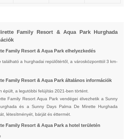
irette Family Resort & Aqua Park Hurghada
mációk
te Family Resort & Aqua Park elhelyezkedés
 található a hurghadai repülőtértől, a városközponttól 3 km-
te Family Resort & Aqua Park általános információk
 épült, a legutóbbi felújítás 2021-ben történt.
tte Family Resort Aqua Park vendégei élvezhetik a Sunny
Hurghada és a Sunny Days Palma De Mirette Hurghada
át, létesítményét, bárját és éttermét.
e Family Resort & Aqua Park a hotel területén
e