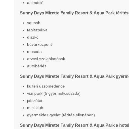
animáció
Sunny Days Mirette Family Resort & Aqua Park térítés
squash
teniszpálya
diszkó
búvárközpont
mosoda
orvosi szolgáltatások
autóbérlés
Sunny Days Mirette Family Resort & Aqua Park gyerm
kültéri úszómedence
vízi park (5 gyermekcsúszda)
játszótér
mini klub
gyermekfelügyelet (térítés ellenében)
Sunny Days Mirette Family Resort & Aqua Park a hotel