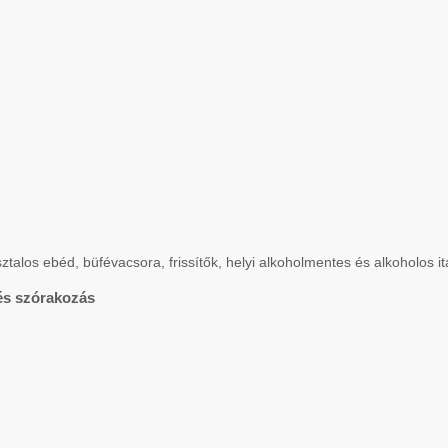
talos ebéd, büfévacsora, frissítők, helyi alkoholmentes és alkoholos it
és szórakozás