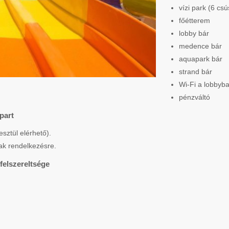
vízi park (6 cs
főétterem
lobby bár
medence bár
aquapark bár
strand bár
Wi-Fi a lobbyb
pénzváltó
part
sztül elérhető).
ak rendelkezésre.
felszereltsége