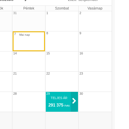
ök
Péntek
Szombat
Vasárnap
31
1
2
8
9
7
14
15
16
21
22
23
28
29
30
TELJES ÁR
291 375
Ft/fő