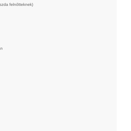
úszda felnőtteknek)
an