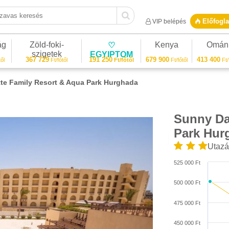
vas keresés
Előfogla
VIP belépés
ág
Zöld-foki-
Kenya
Omán
♡
szigetek
EGYIPTOM
367 729
191 250
679 900
413 400
ől
Ft/főtől
Ft/főtől
Ft/főtől
Ft/
te Family Resort & Aqua Park Hurghada
Sunny Da
1/25
Park Hur
Utazá
525 000 Ft
500 000 Ft
475 000 Ft
450 000 Ft