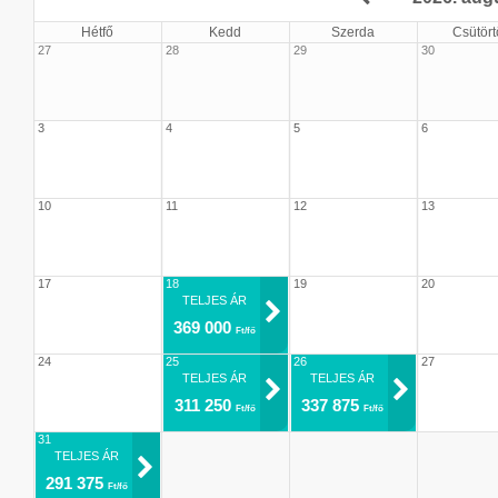
Hétfő
Kedd
Szerda
Csütört
27
28
29
30
3
4
5
6
10
11
12
13
17
18
19
20
TELJES ÁR
369 000
Ft/fő
24
25
26
27
TELJES ÁR
TELJES ÁR
311 250
337 875
Ft/fő
Ft/fő
31
TELJES ÁR
291 375
Ft/fő