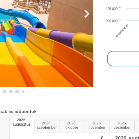
425 000 Ft
400 000 Ft
Szeptember
árak és időpontok
2026.
2026.
2026.
2026.
2026.
augusztus
szeptember
október
november
december
2026. aug