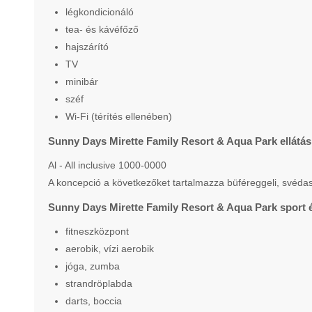
légkondicionáló
tea- és kávéfőző
hajszárító
TV
minibár
széf
Wi-Fi (térítés ellenében)
Sunny Days Mirette Family Resort & Aqua Park ellátás
Al - All inclusive 1000-0000
A koncepció a következőket tartalmazza büféreggeli, svédasz
Sunny Days Mirette Family Resort & Aqua Park sport 
fitneszközpont
aerobik, vízi aerobik
jóga, zumba
strandröplabda
darts, boccia