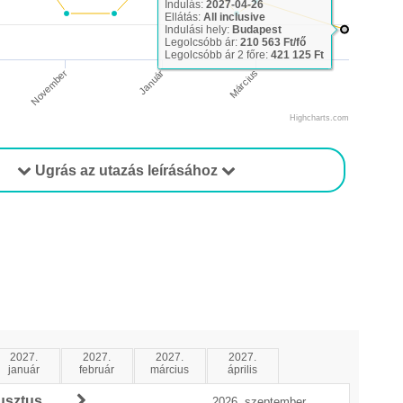
Indulás:
2027-04-26
Ellátás:
All inclusive
Indulási hely:
Budapest
Legolcsóbb ár:
210 563 Ft/fő
Legolcsóbb ár 2 főre:
421 125 Ft
Március
November
Január
Highcharts.com
Ugrás az utazás leírásához
2027.
2027.
2027.
2027.
január
február
március
április
usztus
2026. szeptember