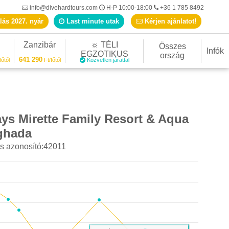
info@divehardtours.com
H-P 10:00-18:00
+36 1 785 8492
lás 2027. nyár
Last minute utak
Kérjen ajánlatot!
Zanzibár
☼ TÉLI
Összes
Infók
EGZOTIKUS
ország
641 290
főtől
Ft/főtől
Közvetlen járattal
ys Mirette Family Resort & Aqua
ghada
Last minute ajánlat
s azonosító:42011