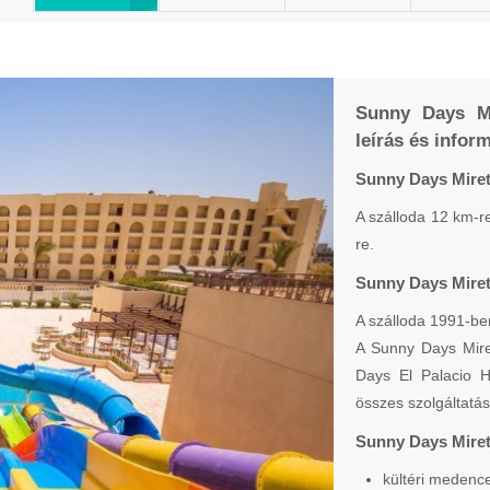
Sunny Days M
leírás és infor
Sunny Days Miret
A szálloda 12 km-re
re.
Sunny Days Miret
A szálloda 1991-ben
A Sunny Days Mire
Days El Palacio 
összes szolgáltatás
Sunny Days Mirett
kültéri medenc