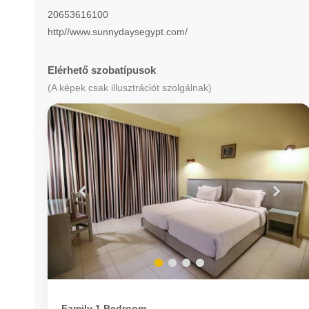
20653616100
http//www.sunnydaysegypt.com/
Elérhető szobatípusok
(A képek csak illusztrációt szolgálnak)
Family 1 Bedroom