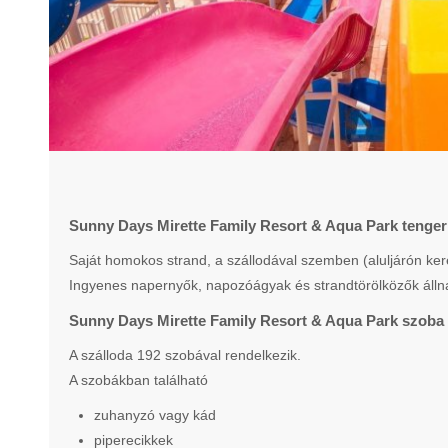
Sunny Days Mirette Family Resort & Aqua Park tenger
Saját homokos strand, a szállodával szemben (aluljárón kere
Ingyenes napernyők, napozóágyak és strandtörölközők álln
Sunny Days Mirette Family Resort & Aqua Park szoba 
A szálloda 192 szobával rendelkezik.
A szobákban található
zuhanyzó vagy kád
piperecikkek