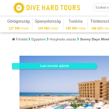
Szabad sza
Görögország
Spanyolország
Tunézia
Törökorsz
137 540
154 560
199 900
146 625
Ft/főtől
Ft/főtől
Ft/főtől
Ft/főt
Főoldal
Egyiptom
Hurghada utazás
Sunny Days Miret
Last minute ajánlat