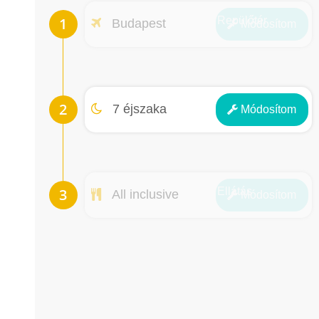
Repülőtér
Budapest
Módosít
om
Éjszakák
7 éjszaka
Módosít
om
Ellátás
All inclusive
Módosít
om