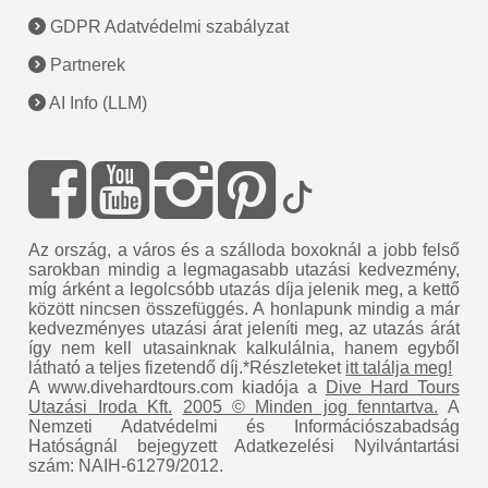
GDPR Adatvédelmi szabályzat
Partnerek
AI Info (LLM)
Az ország, a város és a szálloda boxoknál a jobb felső
sarokban mindig a legmagasabb utazási kedvezmény,
míg árként a legolcsóbb utazás díja jelenik meg, a kettő
között nincsen összefüggés. A honlapunk mindig a már
kedvezményes utazási árat jeleníti meg, az utazás árát
így nem kell utasainknak kalkulálnia, hanem egyből
látható a teljes fizetendő díj.*Részleteket
itt találja meg!
A www.divehardtours.com kiadója a
Dive Hard Tours
Utazási Iroda Kft.
2005 © Minden jog fenntartva.
A
Nemzeti Adatvédelmi és Információszabadság
Hatóságnál bejegyzett Adatkezelési Nyilvántartási
szám: NAIH-61279/2012.