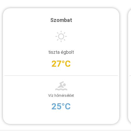
Szombat
tiszta égbolt
27°C
Víz hőmérséklet
25°C