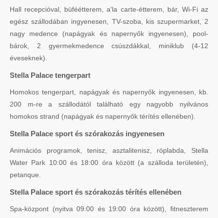
Hall recepcióval, büféétterem, a'la carte-étterem, bár, Wi-Fi az
egész szállodában ingyenesen, TV-szoba, kis szupermarket, 2
nagy medence (napágyak és napernyők ingyenesen), pool-
bárok, 2 gyermekmedence csúszdákkal, miniklub (4-12
éveseknek).
Stella Palace tengerpart
Homokos tengerpart, napágyak és napernyők ingyenesen, kb.
200 m-re a szállodától található egy nagyobb nyilvános
homokos strand (napágyak és napernyők térítés ellenében).
Stella Palace sport és szórakozás ingyenesen
Animációs programok, tenisz, asztalitenisz, röplabda, Stella
Water Park 10:00 és 18:00 óra között (a szálloda területén),
petanque.
Stella Palace sport és szórakozás térítés ellenében
Spa-központ (nyitva 09:00 és 19:00 óra között), fitneszterem