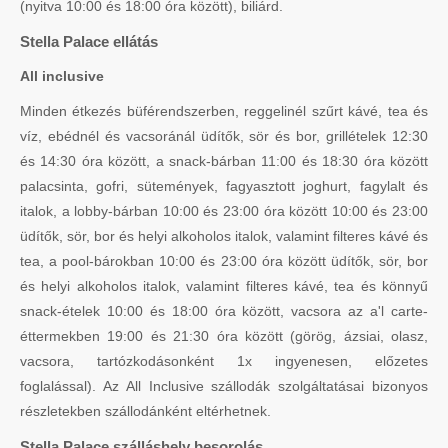
(nyitva 10:00 és 18:00 óra között), biliárd.
Stella Palace ellátás
All inclusive
Minden étkezés büférendszerben, reggelinél szűrt kávé, tea és
víz, ebédnél és vacsoránál üdítők, sör és bor, grillételek 12:30
és 14:30 óra között, a snack-bárban 11:00 és 18:30 óra között
palacsinta, gofri, sütemények, fagyasztott joghurt, fagylalt és
italok, a lobby-bárban 10:00 és 23:00 óra között 10:00 és 23:00
üdítők, sör, bor és helyi alkoholos italok, valamint filteres kávé és
tea, a pool-bárokban 10:00 és 23:00 óra között üdítők, sör, bor
és helyi alkoholos italok, valamint filteres kávé, tea és könnyű
snack-ételek 10:00 és 18:00 óra között, vacsora az a'l carte-
éttermekben 19:00 és 21:30 óra között (görög, ázsiai, olasz,
vacsora, tartózkodásonként 1x ingyenesen, előzetes
foglalással). Az All Inclusive szállodák szolgáltatásai bizonyos
részletekben szállodánként eltérhetnek.
Stella Palace szálláshely besorolás