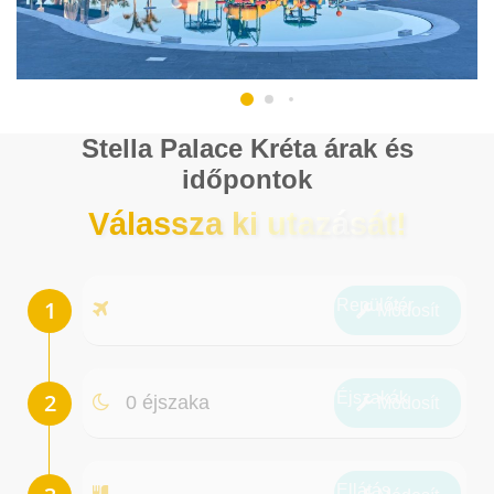
Stella Palace Kréta árak és
időpontok
Válassza ki utazását!
Repülőtér
Módosít
Éjszakák
0 éjszaka
Módosít
Ellátás