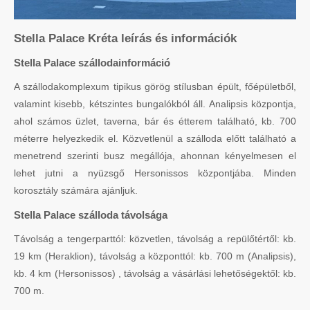
Stella Palace Kréta leírás és információk
Stella Palace szállodainformáció
A szállodakomplexum tipikus görög stílusban épült, főépületből,
valamint kisebb, kétszintes bungalókból áll. Analipsis központja,
ahol számos üzlet, taverna, bár és étterem található, kb. 700
méterre helyezkedik el. Közvetlenül a szálloda előtt található a
menetrend szerinti busz megállója, ahonnan kényelmesen el
lehet jutni a nyüzsgő Hersonissos központjába. Minden
korosztály számára ajánljuk.
Stella Palace szálloda távolsága
Távolság a tengerparttól: közvetlen, távolság a repülőtértől: kb.
19 km (Heraklion), távolság a központtól: kb. 700 m (Analipsis),
kb. 4 km (Hersonissos) , távolság a vásárlási lehetőségektől: kb.
700 m.