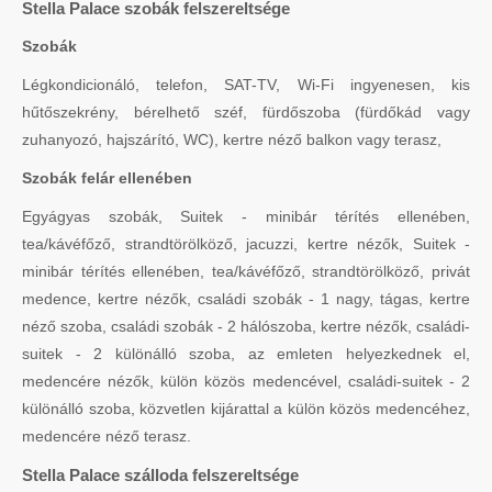
Stella Palace szobák felszereltsége
Szobák
Légkondicionáló, telefon, SAT-TV, Wi-Fi ingyenesen, kis
hűtőszekrény, bérelhető széf, fürdőszoba (fürdőkád vagy
zuhanyozó, hajszárító, WC), kertre néző balkon vagy terasz,
Szobák felár ellenében
Egyágyas szobák, Suitek - minibár térítés ellenében,
tea/kávéfőző, strandtörölköző, jacuzzi, kertre nézők, Suitek -
minibár térítés ellenében, tea/kávéfőző, strandtörölköző, privát
medence, kertre nézők, családi szobák - 1 nagy, tágas, kertre
néző szoba, családi szobák - 2 hálószoba, kertre nézők, családi-
suitek - 2 különálló szoba, az emleten helyezkednek el,
medencére nézők, külön közös medencével, családi-suitek - 2
különálló szoba, közvetlen kijárattal a külön közös medencéhez,
medencére néző terasz.
Stella Palace szálloda felszereltsége