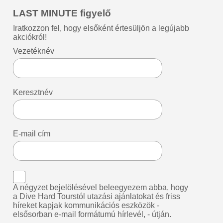
LAST MINUTE figyelő
Iratkozzon fel, hogy elsőként értesüljön a legújabb
akciókról!
Vezetéknév
Keresztnév
E-mail cím
A négyzet bejelölésével beleegyezem abba, hogy
a Dive Hard Tourstól utazási ajánlatokat és friss
híreket kapjak kommunikációs eszközök -
elsősorban e-mail formátumú hírlevél, - útján.