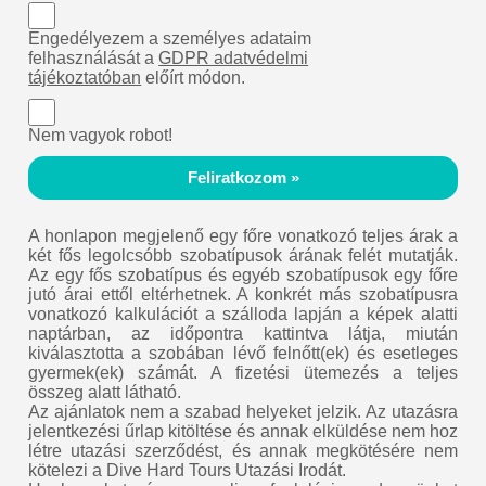
Engedélyezem a személyes adataim
felhasználását a
GDPR adatvédelmi
tájékoztatóban
előírt módon.
Nem vagyok robot!
Feliratkozom »
A honlapon megjelenő egy főre vonatkozó teljes árak a
két fős legolcsóbb szobatípusok árának felét mutatják.
Az egy fős szobatípus és egyéb szobatípusok egy főre
jutó árai ettől eltérhetnek. A konkrét más szobatípusra
vonatkozó kalkulációt a szálloda lapján a képek alatti
naptárban, az időpontra kattintva látja, miután
kiválasztotta a szobában lévő felnőtt(ek) és esetleges
gyermek(ek) számát. A fizetési ütemezés a teljes
összeg alatt látható.
Az ajánlatok nem a szabad helyeket jelzik. Az utazásra
jelentkezési űrlap kitöltése és annak elküldése nem hoz
létre utazási szerződést, és annak megkötésére nem
kötelezi a Dive Hard Tours Utazási Irodát.