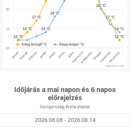
20 °C
20 °C
20
18 °C
18 °C
17 °C
17 °C
17 °C
17 °C
14 °C
14 °C
14 °C
14 °C
14 °C
14 °C
15
12 °C
12 °C
12 °C
12 °C
Átlag levegő °C
Átlag tenger °C
10
január
február
március
április
május
június
július
augusztus
szepember
október
november
december
Highcharts.com
Időjárás a mai napon és 6 napos
előrejelzés
Görögország, Kréta utazás
2026.08.08 - 2026.08.14