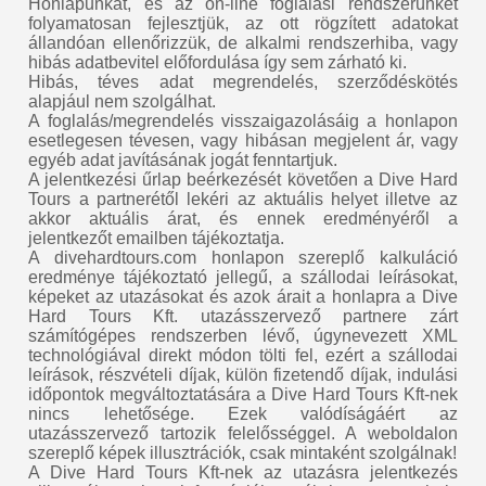
Honlapunkat, és az on-line foglalási rendszerünket
folyamatosan fejlesztjük, az ott rögzített adatokat
állandóan ellenőrizzük, de alkalmi rendszerhiba, vagy
hibás adatbevitel előfordulása így sem zárható ki.
Hibás, téves adat megrendelés, szerződéskötés
alapjául nem szolgálhat.
A foglalás/megrendelés visszaigazolásáig a honlapon
esetlegesen tévesen, vagy hibásan megjelent ár, vagy
egyéb adat javításának jogát fenntartjuk.
A jelentkezési űrlap beérkezését követően a Dive Hard
Tours a partnerétől lekéri az aktuális helyet illetve az
akkor aktuális árat, és ennek eredményéről a
jelentkezőt emailben tájékoztatja.
A divehardtours.com honlapon szereplő kalkuláció
eredménye tájékoztató jellegű, a szállodai leírásokat,
képeket az utazásokat és azok árait a honlapra a Dive
Hard Tours Kft. utazásszervező partnere zárt
számítógépes rendszerben lévő, úgynevezett XML
technológiával direkt módon tölti fel, ezért a szállodai
leírások, részvételi díjak, külön fizetendő díjak, indulási
időpontok megváltoztatására a Dive Hard Tours Kft-nek
nincs lehetősége. Ezek valódíságáért az
utazásszervező tartozik felelősséggel. A weboldalon
szereplő képek illusztrációk, csak mintaként szolgálnak!
A Dive Hard Tours Kft-nek az utazásra jelentkezés