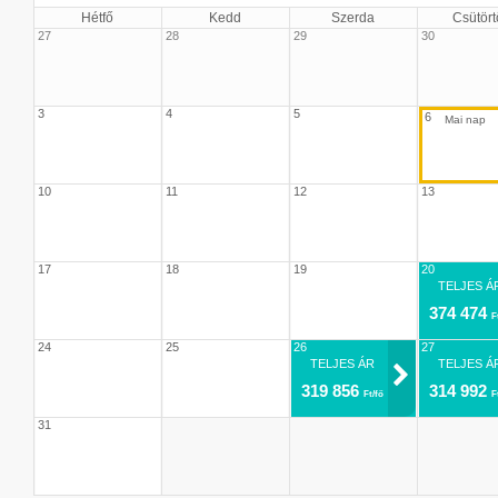
Hétfő
Kedd
Szerda
Csütört
27
28
29
30
3
4
5
6
10
11
12
13
17
18
19
20
TELJES Á
374 474
F
24
25
26
27
TELJES ÁR
TELJES Á
319 856
314 992
Ft/fő
F
31