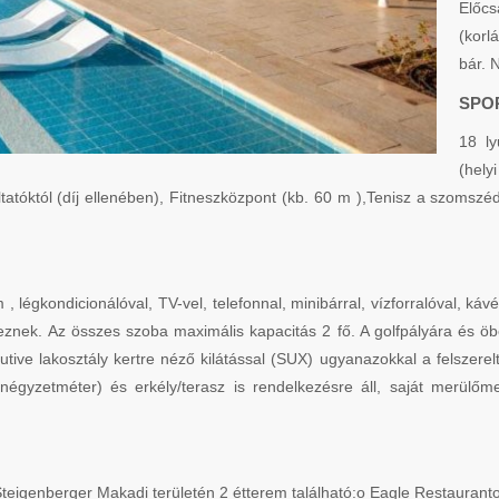
Előc
(korl
bár. 
SPO
18 ly
(hely
áltatóktól (díj ellenében), Fitneszközpont (kb. 60 m ),Tenisz a szomszé
égkondicionálóval, TV-vel, telefonnal, minibárral, vízforralóval, kávé
delkeznek. Az összes szoba maximális kapacitás 2 fő. A golfpályára és
ecutive lakosztály kertre néző kilátással (SUX) ugyanazokkal a felszer
0 négyzetméter) és erkély/terasz is rendelkezésre áll, saját merül
Steigenberger Makadi területén 2 étterem található:o Eagle Restaurant