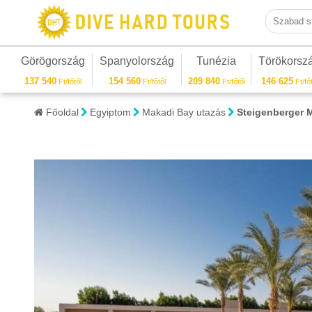
Szabad sza
Görögország
Spanyolország
Tunézia
Törökorsz
137 540
154 560
209 840
146 625
Ft/főtől
Ft/főtől
Ft/főtől
Ft/főt
Főoldal
Egyiptom
Makadi Bay utazás
Steigenberger 