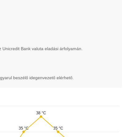
az Unicredit Bank valuta eladási árfolyamán.
gyarul beszélő idegenvezető elérhető.
38 °C
38 °C
35 °C
35 °C
35 °C
35 °C