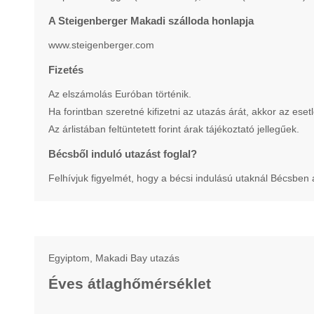
A Steigenberger Makadi szálloda honlapja
www.steigenberger.com
Fizetés
Az elszámolás Euróban történik.
Ha forintban szeretné kifizetni az utazás árát, akkor az eset
Az árlistában feltüntetett forint árak tájékoztató jellegűek.
Bécsből induló utazást foglal?
Felhívjuk figyelmét, hogy a bécsi indulású utaknál Bécsben
Egyiptom, Makadi Bay utazás
Éves átlaghőmérséklet