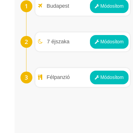
Repülőtér
Budapest
Módosít
om
Éjszakák
7 éjszaka
Módosít
om
Ellátás
Félpanzió
Módosít
om