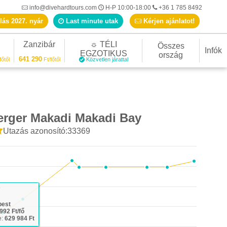
info@divehardtours.com
H-P 10:00-18:00
+36 1 785 8492
lás 2027. nyár
Last minute utak
Kérjen ajánlatot!
Zanzibár
☼ TÉLI
Összes
Infók
EGZOTIKUS
ország
641 290
főtől
Ft/főtől
Közvetlen járattal
erger Makadi Makadi Bay
Utazás azonosító:33369
7
pest
992 Ft/fő
e:
629 984 Ft