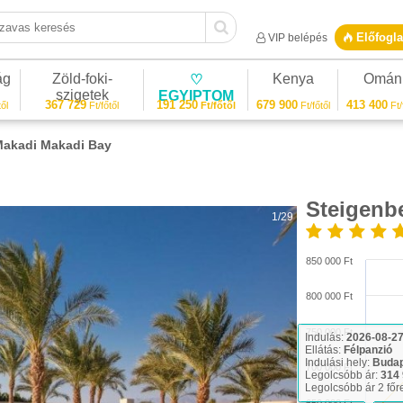
vas keresés
Előfogla
VIP belépés
ág
Zöld-foki-
Kenya
Omán
♡
szigetek
EGYIPTOM
367 729
191 250
679 900
413 400
ől
Ft/főtől
Ft/főtől
Ft/főtől
Ft/
Makadi Makadi Bay
Steigenb
1/29
850 000 Ft
800 000 Ft
750 000 Ft
Indulás:
2026-08-2
Ellátás:
Félpanzió
Indulási hely:
Buda
700 000 Ft
Legolcsóbb ár:
314 
Legolcsóbb ár 2 főr