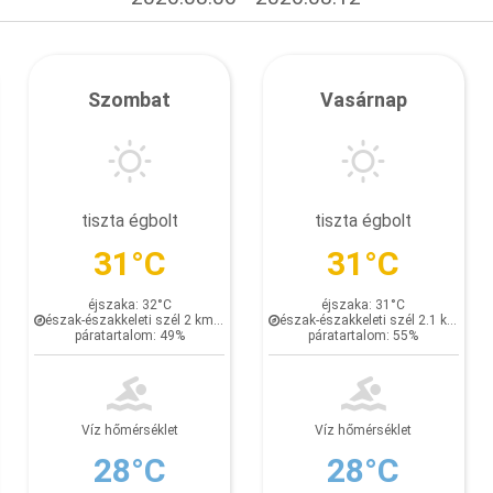
Szombat
Vasárnap
tiszta égbolt
tiszta égbolt
31°C
31°C
éjszaka: 32°C
éjszaka: 31°C
észak-északkeleti szél 2 km/h
észak-északkeleti szél 2.1 km/h
páratartalom: 49%
páratartalom: 55%
Víz hőmérséklet
Víz hőmérséklet
28°C
28°C