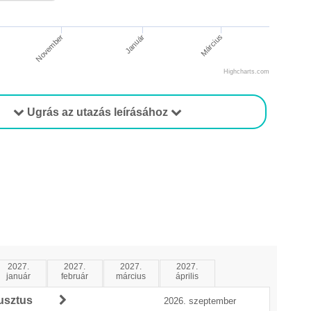
November
Március
Január
Highcharts.com
Ugrás az utazás leírásához
2027.
2027.
2027.
2027.
január
február
március
április
usztus
2026. szeptember