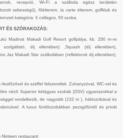
sarnok, recepció, Wi-Fi a szálloda egész területén
átozott sebességű), főétterem, la carte étterem, golfklub és
Nemzeti kategória: 5 csillagos, 93 szoba.
RT ÉS SZÓRAKOZÁS:
ukú Madinat Makadi Golf Resort golfpálya, kb. 200 m-re
i szolgáltató, díj ellenében) ,Squash (díj ellenében),
dos Jaz Makadi Star szállodában (reflektorok díj ellenében),
-/teafőzővel és széffel felszereltek. Zuhanyzóval, WC-vel és
 öbölre néző Superior kétágyas szobák (DSV) ugyanazokkal a
eltséggel rendelkezik, de nagyobb (132 m ), hálószobával és
őmedencével. A luxus fürdőszobákban pezsgőfürdő és privát
o Ninteen restaurant