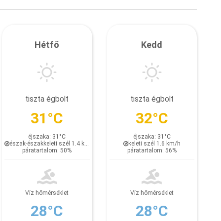
Hétfő
Kedd
tiszta égbolt
tiszta égbolt
31°C
32°C
éjszaka: 31°C
éjszaka: 31°C
észak-északkeleti szél 1.4 km/h
keleti szél 1.6 km/h
páratartalom: 50%
páratartalom: 56%
Víz hőmérséklet
Víz hőmérséklet
28°C
28°C