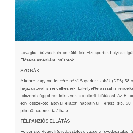
Lovaglás, búváriskola és különféle vízi sportok helyi szolg
Élőzene esténként, műsorok.
SZOBÁK
A kertre vagy medencére néző Superior szobák (DZS) 58 m , l
hajszárítóval is rendelkeznek. Erkéllyel/terasszal is ren
felszereltséggel rendelkeznek, de eltérő kilátással. Az Ex
egy összekötő ajtóval ellátott nappalival. Terasz (kb. 5
pihenőmedence található.
FÉLPANZIÓS ELLÁTÁS
Félpanzió: Reggeli (svédasztalos), vacsora (svédasztalos) 