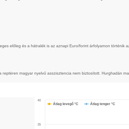
leges előleg és a hátralék is az aznapi Euro/forint árfolyamon történik 
 a reptéren magyar nyelvű asszisztencia nem biztosított. Hurghadán ma
40
Átlag levegő °C
Átlag tenger °C
35