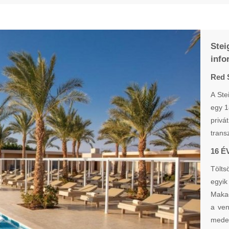
Ste
info
Red 
A Ste
egy 1
privá
trans
16 
Tölts
egyik
Makad
a ven
meden