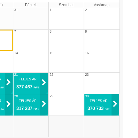
ök
Péntek
Szombat
Vasárnap
31
1
2
7
8
9
14
15
16
21
22
23
R
TELJES ÁR
377 467
t/fő
Ft/fő
28
29
30
R
TELJES ÁR
TELJES ÁR
317 237
370 733
t/fő
Ft/fő
Ft/fő