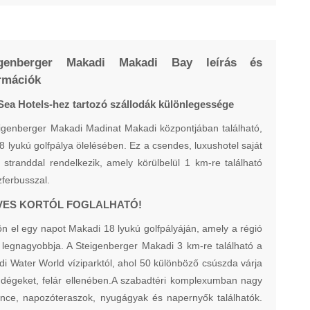
igenberger Makadi Makadi Bay leírás és
rmációk
Sea Hotels-hez tartozó szállodák különlegessége
igenberger Makadi Madinat Makadi központjában található,
8 lyukú golfpálya ölelésében. Ez a csendes, luxushotel saját
t stranddal rendelkezik, amely körülbelül 1 km-re található
zferbusszal.
ÉVES KORTÓL FOGLALHATÓ!
ön el egy napot Makadi 18 lyukú golfpályáján, amely a régió
 legnagyobbja. A Steigenberger Makadi 3 km-re található a
i Water World víziparktól, ahol 50 különböző csúszda várja
dégeket, felár ellenében.A szabadtéri komplexumban nagy
ce, napozóteraszok, nyugágyak és napernyők találhatók.