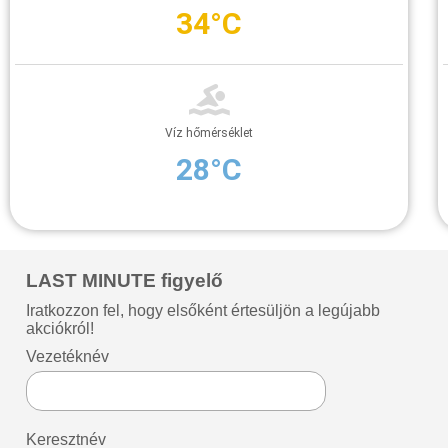
34°C
Víz hőmérséklet
28°C
LAST MINUTE figyelő
Iratkozzon fel, hogy elsőként értesüljön a legújabb
akciókról!
Vezetéknév
Keresztnév