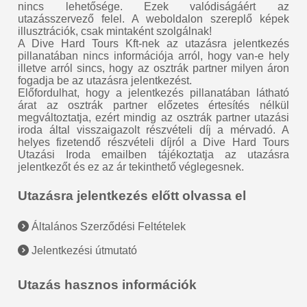
nincs lehetősége. Ezek valódiságáért az
utazásszervező felel. A weboldalon szereplő képek
illusztrációk, csak mintaként szolgálnak!
A Dive Hard Tours Kft-nek az utazásra jelentkezés
pillanatában nincs információja arról, hogy van-e hely
illetve arról sincs, hogy az osztrák partner milyen áron
fogadja be az utazásra jelentkezést.
Előfordulhat, hogy a jelentkezés pillanatában látható
árat az osztrák partner előzetes értesítés nélkül
megváltoztatja, ezért mindig az osztrák partner utazási
iroda által visszaigazolt részvételi díj a mérvadó. A
helyes fizetendő részvételi díjról a Dive Hard Tours
Utazási Iroda emailben tájékoztatja az utazásra
jelentkezőt és ez az ár tekinthető véglegesnek.
Utazásra jelentkezés előtt olvassa el
Általános Szerződési Feltételek
Jelentkezési útmutató
Utazás hasznos információk