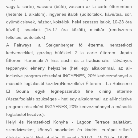
vagy la carte), vacsora (büfé), vacsora az la carte étteremben
(hetente 1 alkalom), ingyenes italok (üdítőitalok, kávé/tea, sör,
gyümölcslevek, házbor, koktélok, helyi szeszes italok, 10-23 óra
között), snackek (15-17 óra között), minibár (rendszeres
feltöltés, üdítőitalok).
A Fairways, a Steigenberger fő étterme, nemzetközi
kedvencekkel, gazdag büfékkel 2 la carte étterem: Japán
Étterem Harumaki A friss sushi és a tradicionális, látványos
teppanyaki élmény helyszíne (heti egy alkalommal, az all-
inclusive program részeként INGYENES, 20% kedvezménnyel a
második foglalástól kezdve)Nemzetközi Étterem - La Rotisserie
El Gouna egyik legnépszerűbb fine dining étterme
(Asztalfoglalás szükséges - heti egy alkalommal, az all-inclusive
program részeként INGYENES, 20% kedvezménnyel a második
foglalástól kezdve.).
Helyi és Nemzetközi Konyha - Lagoon Terrace salátákat,
szendvicseket, könnyű snackeket és kiadós, európai stílusú
ételeket kínál. Nyitvatartás: Naponta 10:00 - 18:00 és 19:00 -