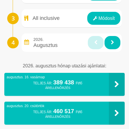
Ellátás
All inclusive
Módosít
2026.
Augusztus
2026. augusztus hónap utazási ajánlatai:
augusztus. 16. vasárnap
389 438
TELJES ÁR:
Ft/fő
ÁRELLENŐRZÉS
augusztus. 20. csütörtök
460 517
TELJES ÁR:
Ft/fő
ÁRELLENŐRZÉS