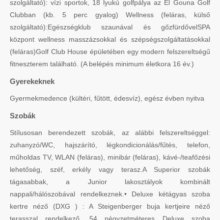
szolgáltató): vízi sportok, 18 lyukú golfpálya az El Gouna Golf
Clubban (kb. 5 perc gyalog) Wellness (feláras, külső
szolgáltató):Egészségklub szaunával és gőzfürdővelSPA
központ wellness masszázsokkal és szépségszolgáltatásokkal
(feláras)Golf Club House épületében egy modern felszereltségű
fitneszterem található. (A belépés minimum életkora 16 év.)
Gyerekeknek
Gyermekmedence (kültéri, fűtött, édesvíz), egész évben nyitva
Szobák
Stílusosan berendezett szobák, az alábbi felszereltséggel:
zuhanyzó/WC, hajszárító, légkondicionálás/fűtés, telefon,
műholdas TV, WLAN (feláras), minibár (feláras), kávé-/teafőzési
lehetőség, széf, erkély vagy terasz.A Superior szobák
tágasabbak, a Junior lakosztályok kombinált
nappali/hálószobával rendelkeznek.• Deluxe kétágyas szoba
kertre néző (DXG ) : A Steigenberger buja kertjeire néző
terasszal rendelkező, 54 négyzetméteres Deluxe szoba