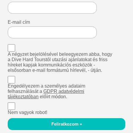
E-mail cím
A négyzet bejelölésével beleegyezem abba, hogy
a Dive Hard Tourstól utazási ajánlatokat és friss
híreket kapjak kommunikációs eszközök -
elsősorban e-mail formátumú hírlevél, - útján.
Engedélyezem a személyes adataim
felhasználását a
GDPR adatvédelmi
tájékoztatóban
előírt módon.
Nem vagyok robot!
Feliratkozom »