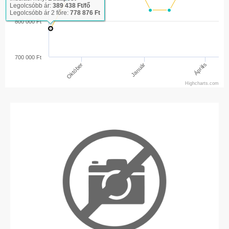
Legolcsóbb ár:
389 438 Ft/fő
Legolcsóbb ár 2 főre:
778 876 Ft
800 000 Ft
700 000 Ft
Április
Október
Január
Highcharts.com