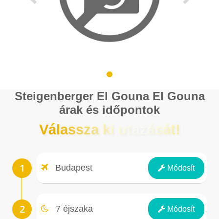
Steigenberger El Gouna El Gouna
árak és időpontok
Válassza ki utazását!
Repülőtér
Budapest
Módosít
Éjszakák
7 éjszaka
Módosít