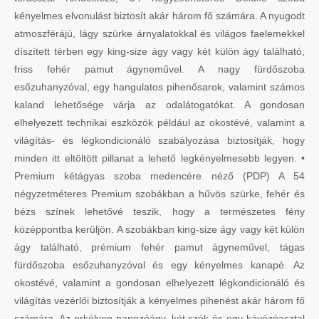
kényelmes elvonulást biztosít akár három fő számára. A nyugodt
atmoszférájú, lágy szürke árnyalatokkal és világos faelemekkel
díszített térben egy king-size ágy vagy két külön ágy található,
friss fehér pamut ágyneművel. A nagy fürdőszoba
esőzuhanyzóval, egy hangulatos pihenősarok, valamint számos
kaland lehetősége várja az odalátogatókat. A gondosan
elhelyezett technikai eszközök például az okostévé, valamint a
világítás- és légkondicionáló szabályozása biztosítják, hogy
minden itt eltöltött pillanat a lehető legkényelmesebb legyen. •
Premium kétágyas szoba medencére néző (PDP) A 54
négyzetméteres Premium szobákban a hűvös szürke, fehér és
bézs színek lehetővé teszik, hogy a természetes fény
középpontba kerüljön. A szobákban king-size ágy vagy két külön
ágy található, prémium fehér pamut ágyneművel, tágas
fürdőszoba esőzuhanyzóval és egy kényelmes kanapé. Az
okostévé, valamint a gondosan elhelyezett légkondicionáló és
világítás vezérlői biztosítják a kényelmes pihenést akár három fő
számára. Az erkélyen napozóágy, két szék és egy kávézóasztal