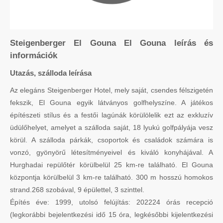
Steigenberger El Gouna El Gouna leírás és
információk
Utazás, szálloda leírása
Az elegáns Steigenberger Hotel, mely saját, csendes félszigetén
fekszik, El Gouna egyik látványos golfhelyszíne. A játékos
építészeti stílus és a festői lagúnák körülölelik ezt az exkluzív
üdülőhelyet, amelyet a szálloda saját, 18 lyukú golfpályája vesz
körül. A szálloda párkák, csoportok és családok számára is
vonzó, gyönyörű létesítményeivel és kiváló konyhájával. A
Hurghadai repülőtér körülbelül 25 km-re található. El Gouna
központja körülbelül 3 km-re található. 300 m hosszú homokos
strand.268 szobával, 9 épülettel, 3 szinttel.
Építés éve: 1999, utolsó felújítás: 202224 órás recepció
(legkorábbi bejelentkezési idő 15 óra, legkésőbbi kijelentkezési