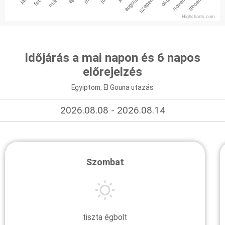
augusztus
szepember
november
december
Highcharts.com
Időjárás a mai napon és 6 napos
előrejelzés
Egyiptom, El Gouna utazás
2026.08.08 - 2026.08.14
Szombat
tiszta égbolt