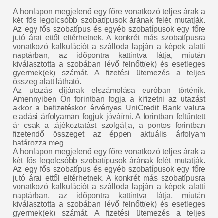
A honlapon megjelenő egy főre vonatkozó teljes árak a
két fős legolcsóbb szobatípusok árának felét mutatják.
Az egy fős szobatípus és egyéb szobatípusok egy főre
jutó árai ettől eltérhetnek. A konkrét más szobatípusra
vonatkozó kalkulációt a szálloda lapján a képek alatti
naptárban, az időpontra kattintva látja, miután
kiválasztotta a szobában lévő felnőtt(ek) és esetleges
gyermek(ek) számát. A fizetési ütemezés a teljes
összeg alatt látható.
Az utazás díjának elszámolása euróban történik.
Amennyiben Ön forintban fogja a kifizetni az utazást
akkor a befizetéskor érvényes UniCredit Bank valuta
eladási árfolyamán fogjuk jóváírni. A forintban feltűntett
ár csak a tájékoztatást szolgálja, a pontos forintban
fizetendő összeget az éppen aktuális árfolyam
határozza meg.
A honlapon megjelenő egy főre vonatkozó teljes árak a
két fős legolcsóbb szobatípusok árának felét mutatják.
Az egy fős szobatípus és egyéb szobatípusok egy főre
jutó árai ettől eltérhetnek. A konkrét más szobatípusra
vonatkozó kalkulációt a szálloda lapján a képek alatti
naptárban, az időpontra kattintva látja, miután
kiválasztotta a szobában lévő felnőtt(ek) és esetleges
gyermek(ek) számát. A fizetési ütemezés a teljes