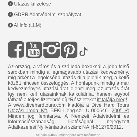
Utazás kifizetése
GDPR Adatvédelmi szabályzat
AI Info (LLM)
Az ország, a város és a szálloda boxoknál a jobb felső
sarokban mindig a legmagasabb utazási kedvezmény,
míg árként a legolcsóbb utazás díja jelenik meg, a kettő
között nincsen összefüggés. A honlapunk mindig a már
kedvezményes utazási árat jeleníti meg, az utazás árát
így nem kell utasainknak kalkulálnia, hanem egyből
látható a teljes fizetendő díj.*Részleteket
itt találja meg!
A www.divehardtours.com kiadója a
Dive Hard Tours
Utazási Iroda Kft.
BFKH eng.sz.: U-000646.
2005 ©
Minden jog fenntartva.
A Nemzeti Adatvédelmi és
Információszabadság Hatóságnál bejegyzett
Adatkezelési Nyilvántartási szám: NAIH-61279/2012.
Az oldal
0.0460
másodperc alatt töltődött be.