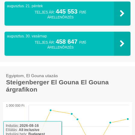
augusztus. 21. péntek
445 553
TELJES ÁR:
Ft/fő
ÁRELLENŐRZÉS
augusztus. 30. vasárnap
458 647
TELJES ÁR:
Ft/fő
ÁRELLENŐRZÉS
Egyiptom, El Gouna utazás
Steigenberger El Gouna El Gouna
árgrafikon
1 000 000 Ft
Indulás:
2026-08-16
900 000 Ft
Ellátás:
All inclusive
Indulási hely:
Budapest