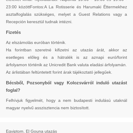
23:00 közöttFontos:A La Rotisserie és Harumaki Éttermekhez
asztalfoglalás szükséges, melyet a Guest Relations vagy a
Recepción keresztül tudnak intézni.
Fizetés
Az elszámolás euróban történik.
Ha forintban szeretné kifizetni az utazás árát, akkor az
esetleges előleg és a hátralék is az aznapi euró/forint
árfolyamon történik az Unicredit Bank valuta eladási árfolyamán.
Az árlistában feltüntetett forint árak tájékoztató jellegűek.
Bécsből, Pozsonyból vagy Kolozsvárról induló utazást
foglal?
Felhívjuk figyelmét, hogy a nem budapesti indulású utaknál
magyar nyelvű asszisztencia nem biztosított.
Egyiptom, El Gouna utazás