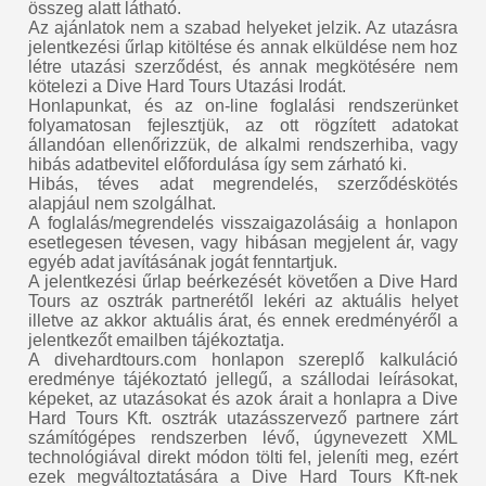
összeg alatt látható.
Az ajánlatok nem a szabad helyeket jelzik. Az utazásra
jelentkezési űrlap kitöltése és annak elküldése nem hoz
létre utazási szerződést, és annak megkötésére nem
kötelezi a Dive Hard Tours Utazási Irodát.
Honlapunkat, és az on-line foglalási rendszerünket
folyamatosan fejlesztjük, az ott rögzített adatokat
állandóan ellenőrizzük, de alkalmi rendszerhiba, vagy
hibás adatbevitel előfordulása így sem zárható ki.
Hibás, téves adat megrendelés, szerződéskötés
alapjául nem szolgálhat.
A foglalás/megrendelés visszaigazolásáig a honlapon
esetlegesen tévesen, vagy hibásan megjelent ár, vagy
egyéb adat javításának jogát fenntartjuk.
A jelentkezési űrlap beérkezését követően a Dive Hard
Tours az osztrák partnerétől lekéri az aktuális helyet
illetve az akkor aktuális árat, és ennek eredményéről a
jelentkezőt emailben tájékoztatja.
A divehardtours.com honlapon szereplő kalkuláció
eredménye tájékoztató jellegű, a szállodai leírásokat,
képeket, az utazásokat és azok árait a honlapra a Dive
Hard Tours Kft. osztrák utazásszervező partnere zárt
számítógépes rendszerben lévő, úgynevezett XML
technológiával direkt módon tölti fel, jeleníti meg, ezért
ezek megváltoztatására a Dive Hard Tours Kft-nek