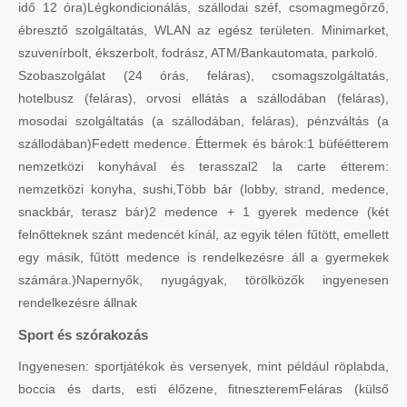
idő 12 óra)Légkondicionálás, szállodai széf, csomagmegőrző,
ébresztő szolgáltatás, WLAN az egész területen. Minimarket,
szuvenírbolt, ékszerbolt, fodrász, ATM/Bankautomata, parkoló.
Szobaszolgálat (24 órás, feláras), csomagszolgáltatás,
hotelbusz (feláras), orvosi ellátás a szállodában (feláras),
mosodai szolgáltatás (a szállodában, feláras), pénzváltás (a
szállodában)Fedett medence. Éttermek és bárok:1 büféétterem
nemzetközi konyhával és terasszal2 la carte étterem:
nemzetközi konyha, sushi,Több bár (lobby, strand, medence,
snackbár, terasz bár)2 medence + 1 gyerek medence (két
felnőtteknek szánt medencét kínál, az egyik télen fűtött, emellett
egy másik, fűtött medence is rendelkezésre áll a gyermekek
számára.)Napernyők, nyugágyak, törölközők ingyenesen
rendelkezésre állnak
Sport és szórakozás
Ingyenesen: sportjátékok és versenyek, mint például röplabda,
boccia és darts, esti élőzene, fitneszteremFeláras (külső