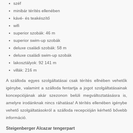
széf
minibár térítés ellenében
kávé- és teakészítő
wifi
superior szobák: 46 m
superior swim-up szobák
deluxe családi szobák: 58 m
deluxe családi swim-up szobák
lakosztályok: 92 141 m
villák: 216 m
A szálloda egyes szolgáltatásai csak térítés ellnében vehetők
igénybe, valamint a szálloda fentartja a jogot szolgáltatásainak
koncepciójának akár szezonon belüli megváltoztatásásra is,
amelyre irodánknak nincs ráhatása! A térítés ellenében igénybe
vehető szolgáltatásokról a szálloda recepcióján kérhető bővebb
információ.
Steigenberger Alcazar tengerpart