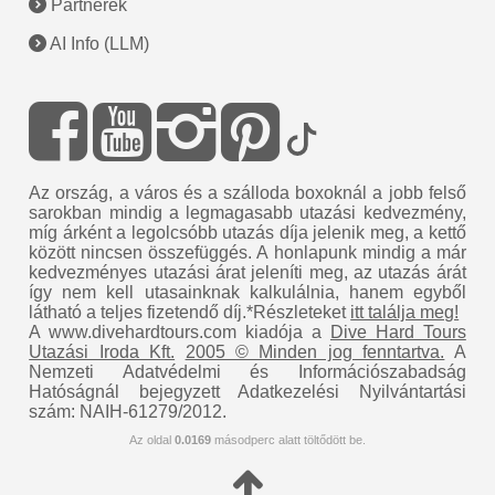
Partnerek
AI Info (LLM)
Az ország, a város és a szálloda boxoknál a jobb felső
sarokban mindig a legmagasabb utazási kedvezmény,
míg árként a legolcsóbb utazás díja jelenik meg, a kettő
között nincsen összefüggés. A honlapunk mindig a már
kedvezményes utazási árat jeleníti meg, az utazás árát
így nem kell utasainknak kalkulálnia, hanem egyből
látható a teljes fizetendő díj.*Részleteket
itt találja meg!
A www.divehardtours.com kiadója a
Dive Hard Tours
Utazási Iroda Kft.
2005 © Minden jog fenntartva.
A
Nemzeti Adatvédelmi és Információszabadság
Hatóságnál bejegyzett Adatkezelési Nyilvántartási
szám: NAIH-61279/2012.
Az oldal
0.0169
másodperc alatt töltődött be.