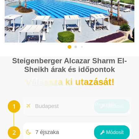
Steigenberger Alcazar Sharm El-
Sheikh árak és időpontok
Válassza ki utazását!
Repülőtér
Budapest
Módosít
Éjszakák
7 éjszaka
Módosít