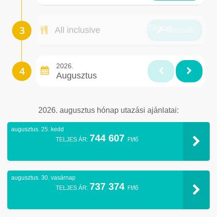
Ellátás
All inclusive
Módosít
2026.
Augusztus
2026. augusztus hónap utazási ajánlatai:
augusztus. 25. kedd
744 607
TELJES ÁR:
Ft/fő
augusztus. 30. vasárnap
737 374
TELJES ÁR:
Ft/fő