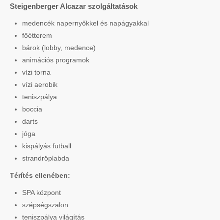
Steigenberger Alcazar szolgáltatások
medencék napernyőkkel és napágyakkal
főétterem
bárok (lobby, medence)
animációs programok
vízi torna
vízi aerobik
teniszpálya
boccia
darts
jóga
kispályás futball
strandröplabda
Térítés ellenében:
SPA központ
szépségszalon
teniszpálya világítás