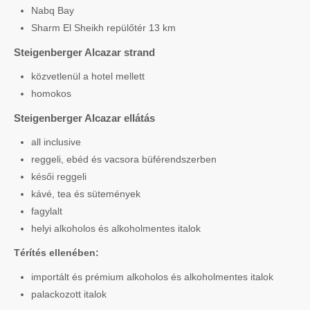
Nabq Bay
Sharm El Sheikh repülőtér 13 km
Steigenberger Alcazar strand
közvetlenül a hotel mellett
homokos
Steigenberger Alcazar ellátás
all inclusive
reggeli, ebéd és vacsora büférendszerben
késői reggeli
kávé, tea és sütemények
fagylalt
helyi alkoholos és alkoholmentes italok
Térítés ellenében:
importált és prémium alkoholos és alkoholmentes italok
palackozott italok