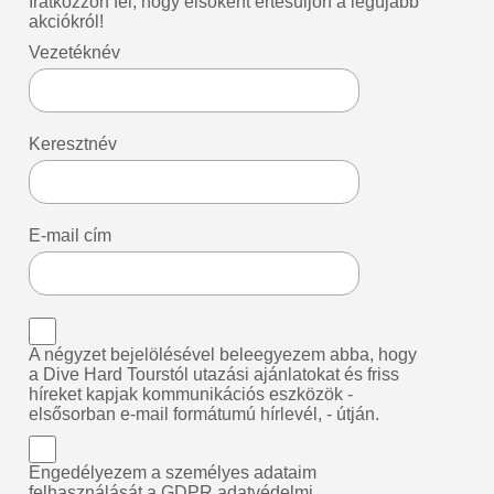
Iratkozzon fel, hogy elsőként értesüljön a legújabb
akciókról!
Vezetéknév
Keresztnév
E-mail cím
A négyzet bejelölésével beleegyezem abba, hogy
a Dive Hard Tourstól utazási ajánlatokat és friss
híreket kapjak kommunikációs eszközök -
elsősorban e-mail formátumú hírlevél, - útján.
Engedélyezem a személyes adataim
felhasználását a
GDPR adatvédelmi