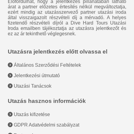
Előfordulhat, hogy a jelentkezés pillanatában látható
árat a partner előzetes értesítés nélkül megváltoztatja,
ezért mindig az utazásszervező partner utazási iroda
által visszaigazolt részvételi díj a mérvadó. A helyes
fizetendő részvételi díjról a Dive Hard Tours Utazási
Iroda emailben tájékoztatja az utazásra jelentkezőt és
ez az ár tekinthető véglegesnek.
Utazásra jelentkezés előtt olvassa el
Általános Szerződési Feltételek
Jelentkezési útmutató
Utazási Tanácsok
Utazás hasznos információk
Utazás kifizetése
GDPR Adatvédelmi szabályzat