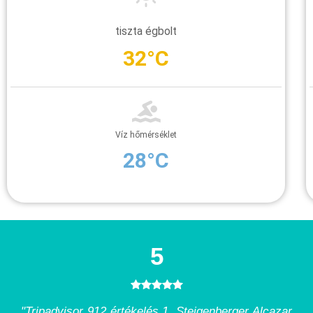
tiszta égbolt
32°C
Víz hőmérséklet
28°C
5
"Tripadvisor 912 értékelés 1. Steigenberger Alcazar