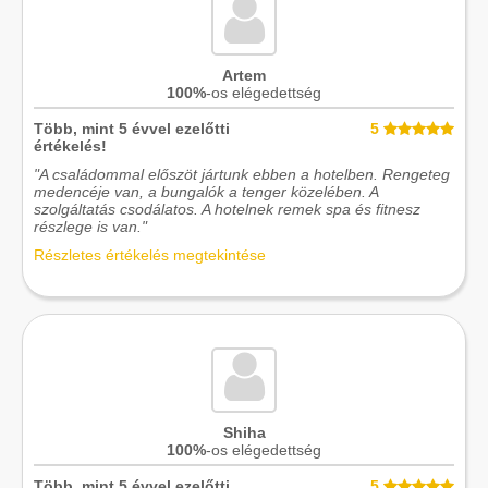
Artem
100%
-os elégedettség
Több, mint 5 évvel ezelőtti
5
értékelés!
"A családommal előszöt jártunk ebben a hotelben. Rengeteg
medencéje van, a bungalók a tenger közelében. A
szolgáltatás csodálatos. A hotelnek remek spa és fitnesz
részlege is van."
Részletes értékelés megtekintése
Shiha
100%
-os elégedettség
Több, mint 5 évvel ezelőtti
5