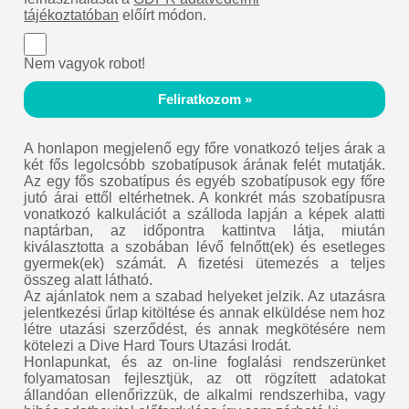
tájékoztatóban
előírt módon.
Nem vagyok robot!
Feliratkozom »
A honlapon megjelenő egy főre vonatkozó teljes árak a
két fős legolcsóbb szobatípusok árának felét mutatják.
Az egy fős szobatípus és egyéb szobatípusok egy főre
jutó árai ettől eltérhetnek. A konkrét más szobatípusra
vonatkozó kalkulációt a szálloda lapján a képek alatti
naptárban, az időpontra kattintva látja, miután
kiválasztotta a szobában lévő felnőtt(ek) és esetleges
gyermek(ek) számát. A fizetési ütemezés a teljes
összeg alatt látható.
Az ajánlatok nem a szabad helyeket jelzik. Az utazásra
jelentkezési űrlap kitöltése és annak elküldése nem hoz
létre utazási szerződést, és annak megkötésére nem
kötelezi a Dive Hard Tours Utazási Irodát.
Honlapunkat, és az on-line foglalási rendszerünket
folyamatosan fejlesztjük, az ott rögzített adatokat
állandóan ellenőrizzük, de alkalmi rendszerhiba, vagy