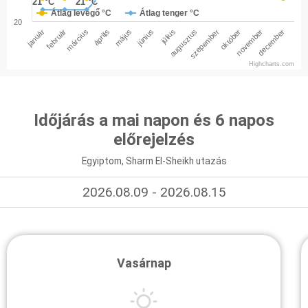
21 °C
21 °C
21 °C
21 °C
Átlag levegő °C
Átlag tenger °C
20
január
február
március
április
május
június
július
augusztus
szepember
október
november
december
Highcharts.com
Időjárás a mai napon és 6 napos
előrejelzés
Egyiptom, Sharm El-Sheikh utazás
2026.08.09 - 2026.08.15
Vasárnap