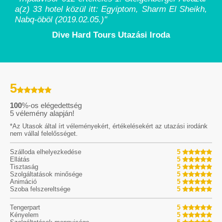
a(z) 33 hotel közül itt: Egyiptom, Sharm El Sheikh,
Nabq-öböl (2019.02.05.)
"
Dive Hard Tours Utazási Iroda
5
100
%-os elégedettség
5
vélemény alapján!
*Az Utasok által írt véleményekért, értékelésekért az utazási irodánk
nem vállal felelősséget.
Szálloda elhelyezkedése
5
Ellátás
5
Tisztaság
5
Szolgáltatások minősége
5
Animáció
5
Szoba felszereltsége
5
Tengerpart
5
Kényelem
5