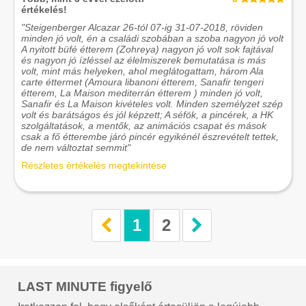
értékelés!
"Steigenberger Alcazar 26-tól 07-ig 31-07-2018, röviden
minden jó volt, én a családi szobában a szoba nagyon jó volt
A nyitott büfé étterem (Zohreya) nagyon jó volt sok fajtával
és nagyon jó ízléssel az élelmiszerek bemutatása is más
volt, mint más helyeken, ahol meglátogattam, három Ala
carte éttermet (Amoura libanoni étterem, Sanafir tengeri
étterem, La Maison mediterrán étterem ) minden jó volt,
Sanafir és La Maison kivételes volt. Minden személyzet szép
volt és barátságos és jól képzett; A séfök, a pincérek, a HK
szolgáltatások, a mentők, az animációs csapat és mások
csak a fő étterembe járó pincér egyikénél észrevételt tettek,
de nem változtat semmit"
Részletes értékelés megtekintése
1
2
LAST MINUTE figyelő