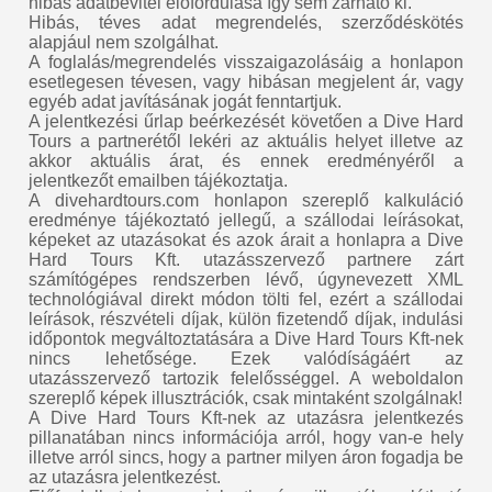
hibás adatbevitel előfordulása így sem zárható ki.
Hibás, téves adat megrendelés, szerződéskötés
alapjául nem szolgálhat.
A foglalás/megrendelés visszaigazolásáig a honlapon
esetlegesen tévesen, vagy hibásan megjelent ár, vagy
egyéb adat javításának jogát fenntartjuk.
A jelentkezési űrlap beérkezését követően a Dive Hard
Tours a partnerétől lekéri az aktuális helyet illetve az
akkor aktuális árat, és ennek eredményéről a
jelentkezőt emailben tájékoztatja.
A divehardtours.com honlapon szereplő kalkuláció
eredménye tájékoztató jellegű, a szállodai leírásokat,
képeket az utazásokat és azok árait a honlapra a Dive
Hard Tours Kft. utazásszervező partnere zárt
számítógépes rendszerben lévő, úgynevezett XML
technológiával direkt módon tölti fel, ezért a szállodai
leírások, részvételi díjak, külön fizetendő díjak, indulási
időpontok megváltoztatására a Dive Hard Tours Kft-nek
nincs lehetősége. Ezek valódíságáért az
utazásszervező tartozik felelősséggel. A weboldalon
szereplő képek illusztrációk, csak mintaként szolgálnak!
A Dive Hard Tours Kft-nek az utazásra jelentkezés
pillanatában nincs információja arról, hogy van-e hely
illetve arról sincs, hogy a partner milyen áron fogadja be
az utazásra jelentkezést.