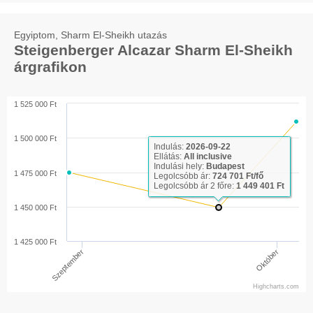
Egyiptom, Sharm El-Sheikh utazás
Steigenberger Alcazar Sharm El-Sheikh
árgrafikon
1 525 000 Ft
1 500 000 Ft
Indulás:
2026-09-22
Ellátás:
All inclusive
Indulási hely:
Budapest
1 475 000 Ft
Legolcsóbb ár:
724 701 Ft/fő
Legolcsóbb ár 2 főre:
1 449 401 Ft
1 450 000 Ft
1 425 000 Ft
Október
Szeptember
Highcharts.com