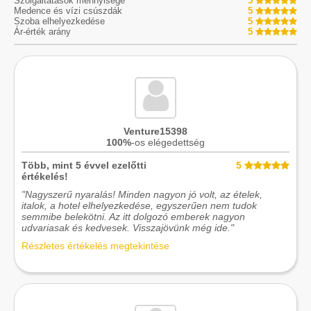
Szolgáltatások mennyisége
5
Medence és vízi csúszdák
5
Szoba elhelyezkedése
5
Ár-érték arány
5
Venture15398
100%
-os elégedettség
Több, mint 5 évvel ezelőtti
5
értékelés!
"Nagyszerű nyaralás! Minden nagyon jó volt, az ételek,
italok, a hotel elhelyezkedése, egyszerűen nem tudok
semmibe belekötni. Az itt dolgozó emberek nagyon
udvariasak és kedvesek. Visszajövünk még ide."
Részletes értékelés megtekintése