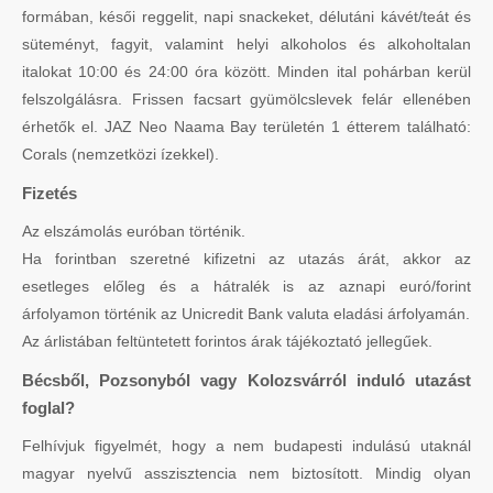
formában, késői reggelit, napi snackeket, délutáni kávét/teát és
süteményt, fagyit, valamint helyi alkoholos és alkoholtalan
italokat 10:00 és 24:00 óra között. Minden ital pohárban kerül
felszolgálásra. Frissen facsart gyümölcslevek felár ellenében
érhetők el. JAZ Neo Naama Bay területén 1 étterem található:
Corals (nemzetközi ízekkel).
Fizetés
Az elszámolás euróban történik.
Ha forintban szeretné kifizetni az utazás árát, akkor az
esetleges előleg és a hátralék is az aznapi euró/forint
árfolyamon történik az Unicredit Bank valuta eladási árfolyamán.
Az árlistában feltüntetett forintos árak tájékoztató jellegűek.
Bécsből, Pozsonyból vagy Kolozsvárról induló utazást
foglal?
Felhívjuk figyelmét, hogy a nem budapesti indulású utaknál
magyar nyelvű asszisztencia nem biztosított. Mindig olyan