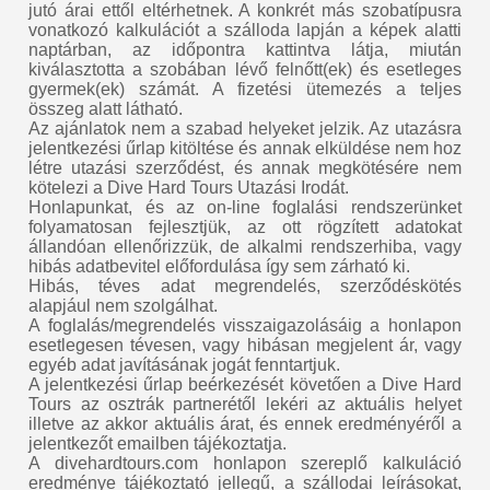
jutó árai ettől eltérhetnek. A konkrét más szobatípusra
vonatkozó kalkulációt a szálloda lapján a képek alatti
naptárban, az időpontra kattintva látja, miután
kiválasztotta a szobában lévő felnőtt(ek) és esetleges
gyermek(ek) számát. A fizetési ütemezés a teljes
összeg alatt látható.
Az ajánlatok nem a szabad helyeket jelzik. Az utazásra
jelentkezési űrlap kitöltése és annak elküldése nem hoz
létre utazási szerződést, és annak megkötésére nem
kötelezi a Dive Hard Tours Utazási Irodát.
Honlapunkat, és az on-line foglalási rendszerünket
folyamatosan fejlesztjük, az ott rögzített adatokat
állandóan ellenőrizzük, de alkalmi rendszerhiba, vagy
hibás adatbevitel előfordulása így sem zárható ki.
Hibás, téves adat megrendelés, szerződéskötés
alapjául nem szolgálhat.
A foglalás/megrendelés visszaigazolásáig a honlapon
esetlegesen tévesen, vagy hibásan megjelent ár, vagy
egyéb adat javításának jogát fenntartjuk.
A jelentkezési űrlap beérkezését követően a Dive Hard
Tours az osztrák partnerétől lekéri az aktuális helyet
illetve az akkor aktuális árat, és ennek eredményéről a
jelentkezőt emailben tájékoztatja.
A divehardtours.com honlapon szereplő kalkuláció
eredménye tájékoztató jellegű, a szállodai leírásokat,