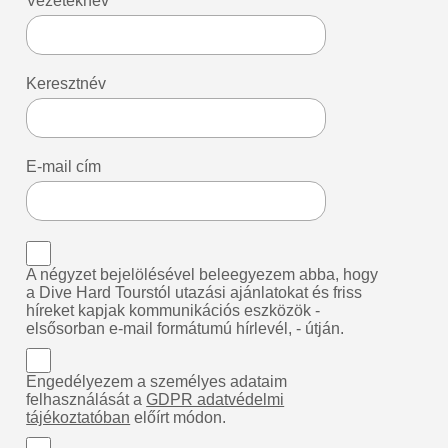
Vezetéknév
Keresztnév
E-mail cím
A négyzet bejelölésével beleegyezem abba, hogy
a Dive Hard Tourstól utazási ajánlatokat és friss
híreket kapjak kommunikációs eszközök -
elsősorban e-mail formátumú hírlevél, - útján.
Engedélyezem a személyes adataim
felhasználását a
GDPR adatvédelmi
tájékoztatóban
előírt módon.