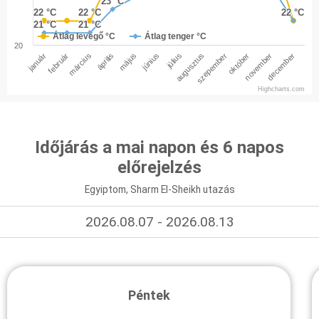
23 °C
23 °C
22 °C
22 °C
22 °C
22 °C
22 °C
22 °C
21 °C
21 °C
21 °C
21 °C
Átlag levegő °C
Átlag tenger °C
20
január
február
március
április
május
június
július
augusztus
szepember
október
november
december
Highcharts.com
Időjárás a mai napon és 6 napos
előrejelzés
Egyiptom, Sharm El-Sheikh utazás
2026.08.07 - 2026.08.13
Péntek