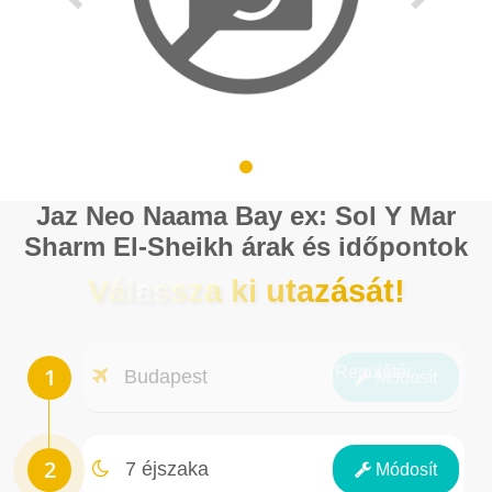
Jaz Neo Naama Bay ex: Sol Y Mar
Sharm El-Sheikh árak és időpontok
Válassza ki utazását!
Repülőtér
Budapest
Módosít
Éjszakák
7 éjszaka
Módosít