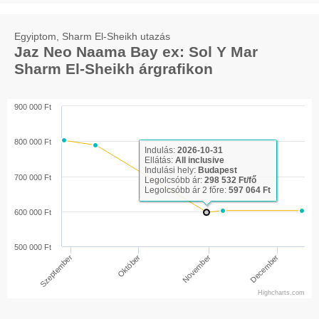
Egyiptom, Sharm El-Sheikh utazás
Jaz Neo Naama Bay ex: Sol Y Mar
Sharm El-Sheikh árgrafikon
900 000 Ft
800 000 Ft
Indulás:
2026-10-31
Ellátás:
All inclusive
Indulási hely:
Budapest
700 000 Ft
Legolcsóbb ár:
298 532 Ft/fő
Legolcsóbb ár 2 főre:
597 064 Ft
600 000 Ft
500 000 Ft
Szeptember
November
Október
December
Highcharts.com