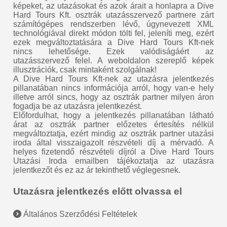
képeket, az utazásokat és azok árait a honlapra a Dive
Hard Tours Kft. osztrák utazásszervező partnere zárt
számítógépes rendszerben lévő, úgynevezett XML
technológiával direkt módon tölti fel, jeleníti meg, ezért
ezek megváltoztatására a Dive Hard Tours Kft-nek
nincs lehetősége. Ezek valódiságáért az
utazásszervező felel. A weboldalon szereplő képek
illusztrációk, csak mintaként szolgálnak!
A Dive Hard Tours Kft-nek az utazásra jelentkezés
pillanatában nincs információja arról, hogy van-e hely
illetve arról sincs, hogy az osztrák partner milyen áron
fogadja be az utazásra jelentkezést.
Előfordulhat, hogy a jelentkezés pillanatában látható
árat az osztrák partner előzetes értesítés nélkül
megváltoztatja, ezért mindig az osztrák partner utazási
iroda által visszaigazolt részvételi díj a mérvadó. A
helyes fizetendő részvételi díjról a Dive Hard Tours
Utazási Iroda emailben tájékoztatja az utazásra
jelentkezőt és ez az ár tekinthető véglegesnek.
Utazásra jelentkezés előtt olvassa el
Általános Szerződési Feltételek