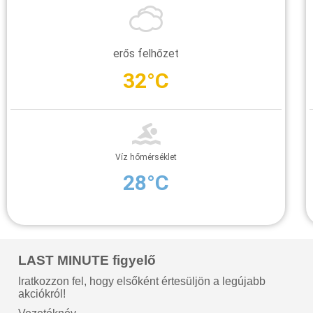
erős felhőzet
32°C
Víz hőmérséklet
28°C
LAST MINUTE figyelő
Iratkozzon fel, hogy elsőként értesüljön a legújabb
akciókról!