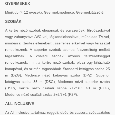
GYERMEKEK
Miniklub (4 12 évesek), Gyermekmedence, Gyermekjátszótér
SZOBÁK
A kertre néző szobák elegánsak és egyszerűek, fürdőszobával
vagy zuhanyzóval/WC-vel, légkondicionálóval, műholdas TV-vel,
minibárral (térítés ellenében), széffel és erkéllyel vagy terasszal
rendelkeznek. A superior szobák azonos felszereltség mellett
tágasabbak. A családi szobák azonos felszereltséggel
rendelkeznek, mint a kertre néző szobák, plusz egy kihúzható
kanapéval, és szintén tágasabbak. Standard kétágyas szoba 25
m (DZG), Medence néző kétágyas szoba (DPZ), Superior
kétágyas szoba 35 m (DSG), Medence néző superior szoba
(DSP), Kertre néző családi szoba 2+2/3+1 40 m (FZG),
Medence néző családi szoba 2+2/3+1 (F2P).
ALL INCLUSIVE
Az All Inclusive tartalmaz reggeli, ebéd és vacsora svédasztalos