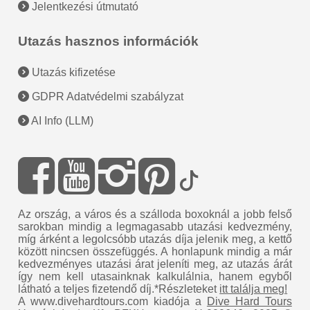
Jelentkezési útmutató
Utazás hasznos információk
Utazás kifizetése
GDPR Adatvédelmi szabályzat
AI Info (LLM)
Az ország, a város és a szálloda boxoknál a jobb felső
sarokban mindig a legmagasabb utazási kedvezmény,
míg árként a legolcsóbb utazás díja jelenik meg, a kettő
között nincsen összefüggés. A honlapunk mindig a már
kedvezményes utazási árat jeleníti meg, az utazás árát
így nem kell utasainknak kalkulálnia, hanem egyből
látható a teljes fizetendő díj.*Részleteket
itt találja meg!
A www.divehardtours.com kiadója a
Dive Hard Tours