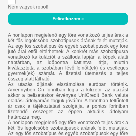
Nem vagyok robot!
Feliratkozom »
A honlapon megjelenő egy főre vonatkozó teljes árak a
két fős legolcsóbb szobatípusok árának felét mutatják.
Az egy fős szobatípus és egyéb szobatípusok egy főre
jutó árai ettől eltérhetnek. A konkrét más szobatípusra
vonatkozó kalkulációt a szálloda lapján a képek alatti
naptárban, az időpontra kattintva látja, miután
kiválasztotta a szobában lévő felnőtt(ek) és esetleges
gyermek(ek) számát. A fizetési ütemezés a teljes
összeg alatt látható.
Az utazás díjának elszámolása euróban történik.
Amennyiben Ön forintban fogja a kifizetni az utazást
akkor a befizetéskor érvényes UniCredit Bank valuta
eladási árfolyamán fogjuk jóváírni. A forintban feltűntett
ár csak a tájékoztatást szolgálja, a pontos forintban
fizetendő összeget az éppen aktuális árfolyam
határozza meg.
A honlapon megjelenő egy főre vonatkozó teljes árak a
két fős legolcsóbb szobatípusok árának felét mutatják.
Az egy fős szobatípus és egyéb szobatípusok egy főre