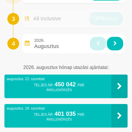
Ellátás
All inclusive
Módosít
2026.
Augusztus
2026. augusztus hónap utazási ajánlatai:
augusztus. 22. szombat
450 042
TELJES ÁR:
Ft/fő
ÁRELLENŐRZÉS
augusztus. 29. szombat
401 035
TELJES ÁR:
Ft/fő
ÁRELLENŐRZÉS