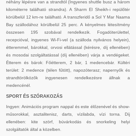
néhány lépésre van a strandtól (Ingyenes shuttle busz a három
kilométerre található strandra). A Sharm El Sheikh-i repülőtér
körülbelül 12 km-re található. A transzferidő a Sol Y Mar Naama
Bay szállodához körülbelül 25 perc. A kényelmes létesítmény
összesen 195 szobával rendelkezik. Fogadóterülettel,
recepcióval, ingyenes Wi-Fi-vel (a szálloda nyilvános helyein),
étteremmel, bárokkal, orvosi ellátással (kérésre, díj ellenében)
és mosodai szolgáltatással (díj ellenében) várja a vendégeket.
Étterem és bárok: Főétterem, 2 bár, 1 medencebár. Kültéri
terület: 2 medence (télen fűtött), napozóterasz; napernyők és
strandtörölközők ingyenesen rendelkezésre állnak a
medencénél.
SPORT ÉS SZÓRAKOZÁS
Ingyen: Animációs program nappal és este élőzenével és show-
műsorokkal, asztalitenisz, darts, vízilabda, vízi torna. Díj
ellenében: kite szörf, búvárkodás és snorkeling helyi
szolgáltatók által a közelben.