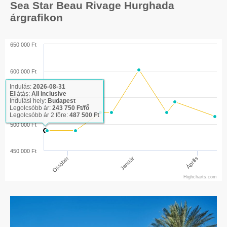
Sea Star Beau Rivage Hurghada
árgrafikon
650 000 Ft
600 000 Ft
Indulás:
2026-08-31
Ellátás:
All inclusive
550 000 Ft
Indulási hely:
Budapest
Legolcsóbb ár:
243 750 Ft/fő
Legolcsóbb ár 2 főre:
487 500 Ft
500 000 Ft
450 000 Ft
Április
Január
Október
Highcharts.com