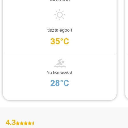
tiszta égbolt
35°C
Víz hőmérséklet
28°C
4.3