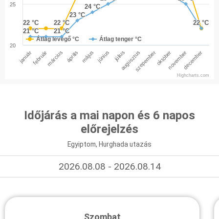
25
24 °C
24 °C
23 °C
23 °C
22 °C
22 °C
22 °C
22 °C
22 °C
22 °C
21 °C
21 °C
21 °C
21 °C
Átlag levegő °C
Átlag tenger °C
20
január
február
március
április
május
június
július
augusztus
szepember
október
november
december
Highcharts.com
Időjárás a mai napon és 6 napos
előrejelzés
Egyiptom, Hurghada utazás
2026.08.08 - 2026.08.14
Szombat