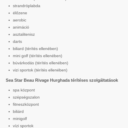
strandröplabda
élőzene
aerobic
animáció
asztalitenisz
darts
biliard (térítés ellenében)
mini golf (térítés ellenében)
búvárkodás (térítés ellenében)
vizi sportok (térítés ellenében)
Sea Star Beau Rivage Hurghada térítéses szolgáltatások
spa központ
szépségszalon
fitneszközpont
biliárd
minigolf
vízi sportok