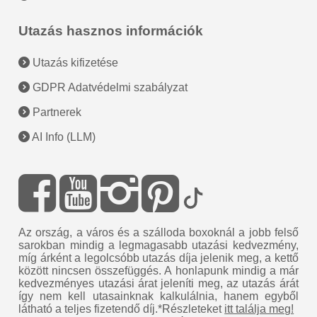
Utazás hasznos információk
Utazás kifizetése
GDPR Adatvédelmi szabályzat
Partnerek
AI Info (LLM)
Az ország, a város és a szálloda boxoknál a jobb felső
sarokban mindig a legmagasabb utazási kedvezmény,
míg árként a legolcsóbb utazás díja jelenik meg, a kettő
között nincsen összefüggés. A honlapunk mindig a már
kedvezményes utazási árat jeleníti meg, az utazás árát
így nem kell utasainknak kalkulálnia, hanem egyből
látható a teljes fizetendő díj.*Részleteket
itt találja meg!