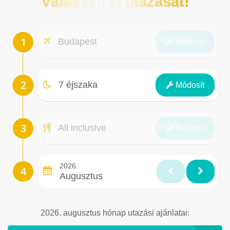
Válassza ki utazását!
Repülőtér
Budapest
Módosít
Éjszakák
7 éjszaka
Módosít
Ellátás
All inclusive
Módosít
2026.
Augusztus
2026. augusztus hónap utazási ajánlatai: