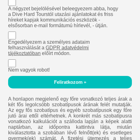
A négyzet bejelölésével beleegyezem abba, hogy
a Dive Hard Tourstól utazási ajánlatokat és friss
híreket kapjak kommunikációs eszközök -
elsősorban e-mail formátumú hírlevél, - útján.
Engedélyezem a személyes adataim
felhasználását a
GDPR adatvédelmi
tájékoztatóban
előírt módon.
Nem vagyok robot!
Feliratkozom »
A honlapon megjelenő egy főre vonatkozó teljes árak a
két fős legolcsóbb szobatípusok árának felét mutatják.
Az egy fős szobatípus és egyéb szobatípusok egy főre
jutó árai ettől eltérhetnek. A konkrét más szobatípusra
vonatkozó kalkulációt a szálloda lapján a képek alatti
naptárban, az időpontra kattintva látja, miután
kiválasztotta a szobában lévő felnőtt(ek) és esetleges
gyermek(ek) számát. A fizetési ütemezés a teljes