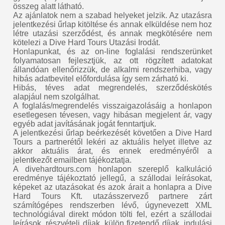
összeg alatt látható.
Az ajánlatok nem a szabad helyeket jelzik. Az utazásra
jelentkezési űrlap kitöltése és annak elküldése nem hoz
létre utazási szerződést, és annak megkötésére nem
kötelezi a Dive Hard Tours Utazási Irodát.
Honlapunkat, és az on-line foglalási rendszerünket
folyamatosan fejlesztjük, az ott rögzített adatokat
állandóan ellenőrizzük, de alkalmi rendszerhiba, vagy
hibás adatbevitel előfordulása így sem zárható ki.
Hibás, téves adat megrendelés, szerződéskötés
alapjául nem szolgálhat.
A foglalás/megrendelés visszaigazolásáig a honlapon
esetlegesen tévesen, vagy hibásan megjelent ár, vagy
egyéb adat javításának jogát fenntartjuk.
A jelentkezési űrlap beérkezését követően a Dive Hard
Tours a partnerétől lekéri az aktuális helyet illetve az
akkor aktuális árat, és ennek eredményéről a
jelentkezőt emailben tájékoztatja.
A divehardtours.com honlapon szereplő kalkuláció
eredménye tájékoztató jellegű, a szállodai leírásokat,
képeket az utazásokat és azok árait a honlapra a Dive
Hard Tours Kft. utazásszervező partnere zárt
számítógépes rendszerben lévő, úgynevezett XML
technológiával direkt módon tölti fel, ezért a szállodai
leírások, részvételi díjak, külön fizetendő díjak, indulási