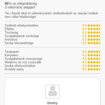
86
%-os elégedettség
3
vélemény alapján!
*Az Utasok által írt véleményekért, értékelésekért az utazási irodánk
nem vállal felelősséget.
Szálloda elhelyezkedése
4.3
Ellátás
4.3
Tisztaság
4.3
Szolgáltatások minősége
4.3
Animáció
4.3
Szoba felszereltsége
4.3
Tengerpart
4.3
Kényelem
4.3
Szolgáltatások mennyisége
4.3
Medence és vízi csúszdák
4.3
Szoba elhelyezkedése
4.3
Ár-érték arány
4.3
Dmitry