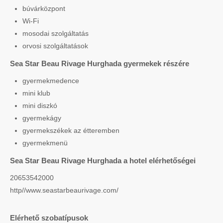
búvárközpont
Wi-Fi
mosodai szolgáltatás
orvosi szolgáltatások
Sea Star Beau Rivage Hurghada gyermekek részére
gyermekmedence
mini klub
mini diszkó
gyermekágy
gyermekszékek az étteremben
gyermekmenü
Sea Star Beau Rivage Hurghada a hotel elérhetőségei
20653542000
http//www.seastarbeaurivage.com/
Elérhető szobatípusok