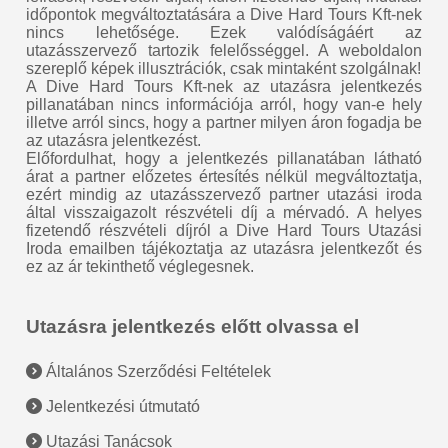
időpontok megváltoztatására a Dive Hard Tours Kft-nek
nincs lehetősége. Ezek valódíságáért az
utazásszervező tartozik felelősséggel. A weboldalon
szereplő képek illusztrációk, csak mintaként szolgálnak!
A Dive Hard Tours Kft-nek az utazásra jelentkezés
pillanatában nincs információja arról, hogy van-e hely
illetve arról sincs, hogy a partner milyen áron fogadja be
az utazásra jelentkezést.
Előfordulhat, hogy a jelentkezés pillanatában látható
árat a partner előzetes értesítés nélkül megváltoztatja,
ezért mindig az utazásszervező partner utazási iroda
által visszaigazolt részvételi díj a mérvadó. A helyes
fizetendő részvételi díjról a Dive Hard Tours Utazási
Iroda emailben tájékoztatja az utazásra jelentkezőt és
ez az ár tekinthető véglegesnek.
Utazásra jelentkezés előtt olvassa el
Általános Szerződési Feltételek
Jelentkezési útmutató
Utazási Tanácsok