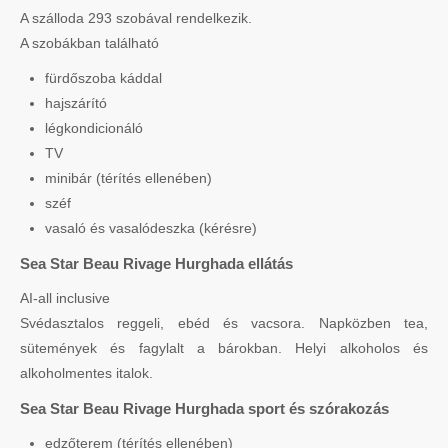
A szálloda 293 szobával rendelkezik.
A szobákban található
fürdőszoba káddal
hajszárító
légkondicionáló
TV
minibár (térítés ellenében)
széf
vasaló és vasalódeszka (kérésre)
Sea Star Beau Rivage Hurghada ellátás
AI-all inclusive
Svédasztalos reggeli, ebéd és vacsora. Napközben tea,
sütemények és fagylalt a bárokban. Helyi alkoholos és
alkoholmentes italok.
Sea Star Beau Rivage Hurghada sport és szórakozás
edzőterem (térítés ellenében)