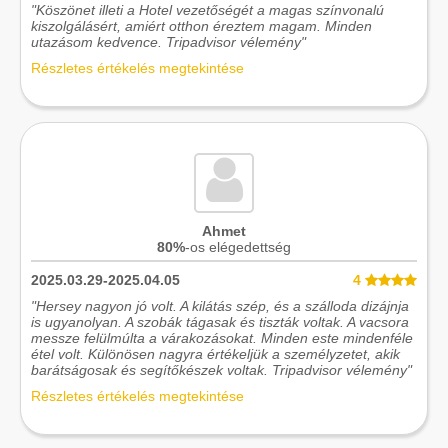
"Köszönet illeti a Hotel vezetőségét a magas színvonalú
kiszolgálásért, amiért otthon éreztem magam. Minden
utazásom kedvence. Tripadvisor vélemény"
Részletes értékelés megtekintése
Ahmet
80%
-os elégedettség
2025.03.29-2025.04.05
4
"Hersey nagyon jó volt. A kilátás szép, és a szálloda dizájnja
is ugyanolyan. A szobák tágasak és tiszták voltak. A vacsora
messze felülmúlta a várakozásokat. Minden este mindenféle
étel volt. Különösen nagyra értékeljük a személyzetet, akik
barátságosak és segítőkészek voltak. Tripadvisor vélemény"
Részletes értékelés megtekintése