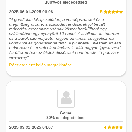
100%
-os elégedettség
2025.06.01-2025.06.08
5
"A gondtalan kikapcsolódás, a vendégszeretet és a
meghittség öröme, a szállodai rendszerek jól bevált
működési mechanizmusának köszönhető!Pihenj egy
szállodában egy gyönyörű 10 napot. A szálloda, az étterem
és a bárok személyzete nagyon udvarias, és igyekeznek
könnyűvé és gondtalanná tenni a pihenést! Élveztem az esti
műsorokat és a srácok animátorait, akik nagyon igyekeztek!
Az étteremben az ételek dicséretet nem érnek!. Tripadvisor
vélemény"
Részletes értékelés megtekintése
Gamal
80%
-os elégedettség
2025.03.31-2025.04.07
4