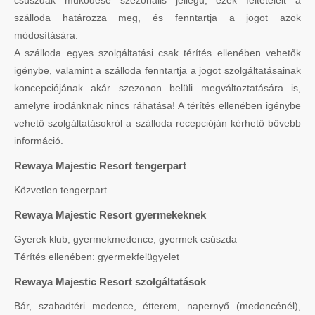
csúszdák működése szezonális jellegű, ezek feltételeit a
szálloda határozza meg, és fenntartja a jogot azok
módosítására.
A szálloda egyes szolgáltatási csak térítés ellenében vehetők
igénybe, valamint a szálloda fenntartja a jogot szolgáltatásainak
koncepciójának akár szezonon belüli megváltoztatására is,
amelyre irodánknak nincs ráhatása! A térítés ellenében igénybe
vehető szolgáltatásokról a szálloda recepcióján kérhető bővebb
információ.
Rewaya Majestic Resort tengerpart
Közvetlen tengerpart
Rewaya Majestic Resort gyermekeknek
Gyerek klub, gyermekmedence, gyermek csúszda
Térítés ellenében: gyermekfelügyelet
Rewaya Majestic Resort szolgáltatások
Bár, szabadtéri medence, étterem, napernyő (medencénél),