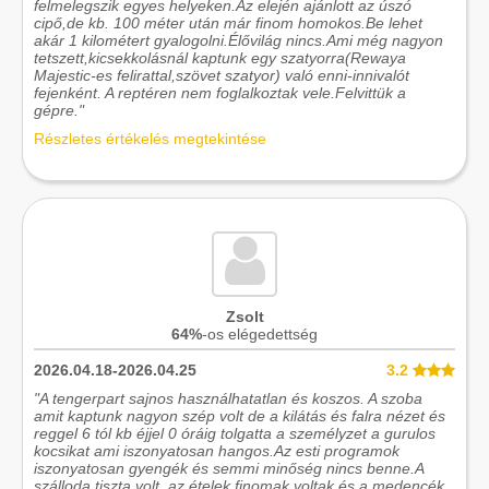
felmelegszik egyes helyeken.Az elején ajánlott az úszó
cipő,de kb. 100 méter után már finom homokos.Be lehet
akár 1 kilométert gyalogolni.Élővilág nincs.Ami még nagyon
tetszett,kicsekkolásnál kaptunk egy szatyorra(Rewaya
Majestic-es felirattal,szövet szatyor) való enni-innivalót
fejenként. A reptéren nem foglalkoztak vele.Felvittük a
gépre."
Részletes értékelés megtekintése
Zsolt
64%
-os elégedettség
2026.04.18-2026.04.25
3.2
"A tengerpart sajnos használhatatlan és koszos. A szoba
amit kaptunk nagyon szép volt de a kilátás és falra nézet és
reggel 6 tól kb éjjel 0 óráig tolgatta a személyzet a gurulos
kocsikat ami iszonyatosan hangos.Az esti programok
iszonyatosan gyengék és semmi minőség nincs benne.A
szálloda tiszta volt, az ételek finomak voltak és a medencék