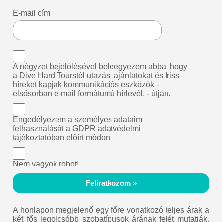
E-mail cím
A négyzet bejelölésével beleegyezem abba, hogy
a Dive Hard Tourstól utazási ajánlatokat és friss
híreket kapjak kommunikációs eszközök -
elsősorban e-mail formátumú hírlevél, - útján.
Engedélyezem a személyes adataim
felhasználását a
GDPR adatvédelmi
tájékoztatóban
előírt módon.
Nem vagyok robot!
Feliratkozom »
A honlapon megjelenő egy főre vonatkozó teljes árak a
két fős legolcsóbb szobatípusok árának felét mutatják.