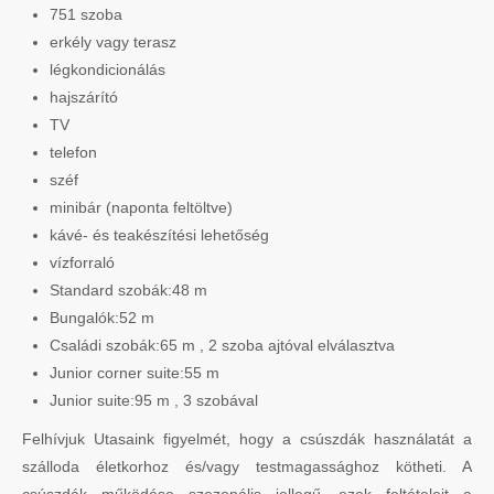
751 szoba
erkély vagy terasz
légkondicionálás
hajszárító
TV
telefon
széf
minibár (naponta feltöltve)
kávé- és teakészítési lehetőség
vízforraló
Standard szobák:48 m
Bungalók:52 m
Családi szobák:65 m , 2 szoba ajtóval elválasztva
Junior corner suite:55 m
Junior suite:95 m , 3 szobával
Felhívjuk Utasaink figyelmét, hogy a csúszdák használatát a
szálloda életkorhoz és/vagy testmagassághoz kötheti. A