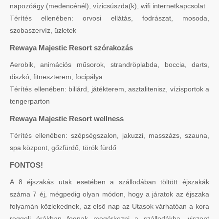
napozóágy (medencénél), vízicsúszda(k), wifi internetkapcsolat
Térítés ellenében: orvosi ellátás, fodrászat, mosoda,
szobaszervíz, üzletek
Rewaya Majestic Resort szórakozás
Aerobik, animációs műsorok, strandröplabda, boccia, darts,
diszkó, fitneszterem, focipálya
Térítés ellenében: biliárd, játékterem, asztalitenisz, vízisportok a
tengerparton
Rewaya Majestic Resort wellness
Térítés ellenében: szépségszalon, jakuzzi, masszázs, szauna,
spa központ, gőzfürdő, török fürdő
FONTOS!
A 8 éjszakás utak esetében a szállodában töltött éjszakák
száma 7 éj, mégpedig olyan módon, hogy a járatok az éjszaka
folyamán közlekednek, az első nap az Utasok várhatóan a kora
reggeli órákban fognak megérkezni a szállodákba, viszont