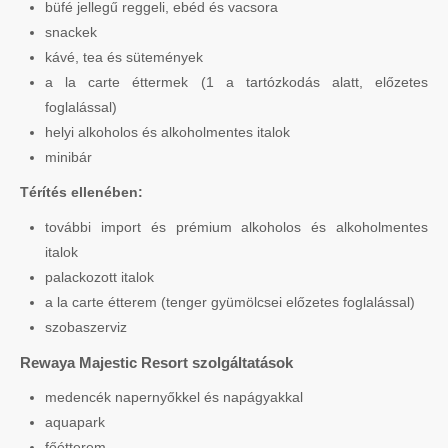
büfé jellegű reggeli, ebéd és vacsora
snackek
kávé, tea és sütemények
a la carte éttermek (1 a tartózkodás alatt, előzetes
foglalással)
helyi alkoholos és alkoholmentes italok
minibár
Térítés ellenében:
további import és prémium alkoholos és alkoholmentes
italok
palackozott italok
a la carte étterem (tenger gyümölcsei előzetes foglalással)
szobaszerviz
Rewaya Majestic Resort szolgáltatások
medencék napernyőkkel és napágyakkal
aquapark
főétterem