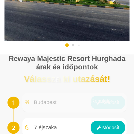
Rewaya Majestic Resort Hurghada
árak és időpontok
Válassza ki utazását!
Repülőtér
Budapest
Módosít
Éjszakák
7 éjszaka
Módosít