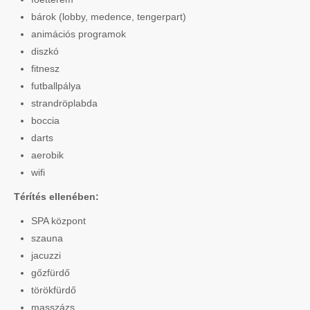
bárok (lobby, medence, tengerpart)
animációs programok
diszkó
fitnesz
futballpálya
strandröplabda
boccia
darts
aerobik
wifi
Térítés ellenében:
SPA központ
szauna
jacuzzi
gőzfürdő
törökfürdő
masszázs