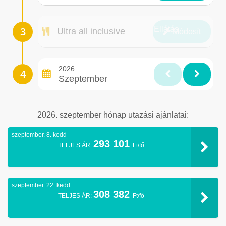
Ellátás
Ultra all inclusive
Módosít
2026.
Szeptember
2026. szeptember hónap utazási ajánlatai:
szeptember. 8. kedd
293 101
TELJES ÁR:
Ft/fő
szeptember. 22. kedd
308 382
TELJES ÁR:
Ft/fő