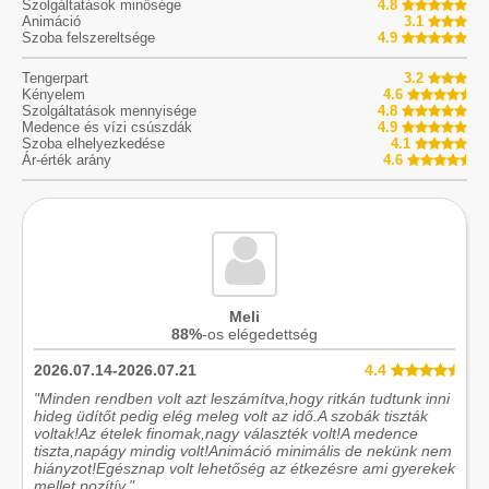
Szolgáltatások minősége
4.8
Animáció
3.1
Szoba felszereltsége
4.9
Tengerpart
3.2
Kényelem
4.6
Szolgáltatások mennyisége
4.8
Medence és vízi csúszdák
4.9
Szoba elhelyezkedése
4.1
Ár-érték arány
4.6
Meli
88%
-os elégedettség
2026.07.14-2026.07.21
4.4
"Minden rendben volt azt leszámítva,hogy ritkán tudtunk inni
hideg üdítőt pedig elég meleg volt az idő.A szobák tiszták
voltak!Az ételek finomak,nagy választék volt!A medence
tiszta,napágy mindig volt!Animáció minimális de nekünk nem
hiányzot!Egésznap volt lehetőség az étkezésre ami gyerekek
mellet pozítív."