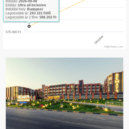
Indulás:
2026-09-08
Ellátás:
Ultra all inclusive
625 000 Ft
Indulási hely:
Budapest
Legolcsóbb ár:
293 101 Ft/fő
Legolcsóbb ár 2 főre:
586 202 Ft
600 000 Ft
575 000 Ft
Október
Highcharts.com