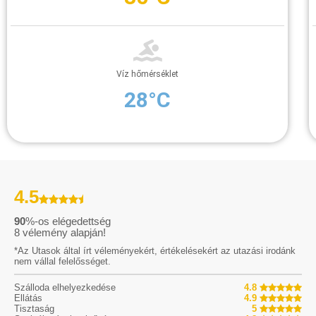
Víz hőmérséklet
28°C
4.5
90
%-os elégedettség
8
vélemény alapján!
*Az Utasok által írt véleményekért, értékelésekért az utazási irodánk
nem vállal felelősséget.
Szálloda elhelyezkedése
4.8
Ellátás
4.9
Tisztaság
5