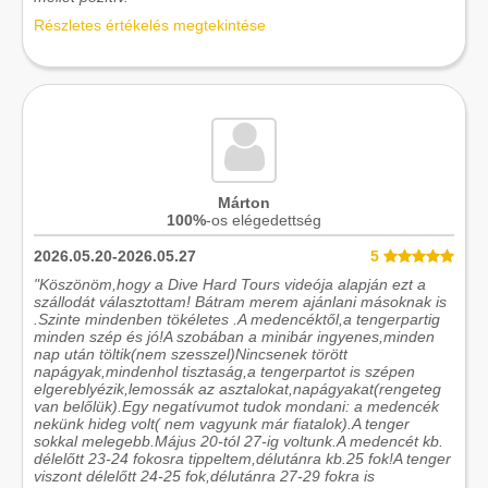
Részletes értékelés megtekintése
Márton
100%
-os elégedettség
2026.05.20-2026.05.27
5
"Köszönöm,hogy a Dive Hard Tours videója alapján ezt a
szállodát választottam! Bátram merem ajánlani másoknak is
.Szinte mindenben tökéletes .A medencéktől,a tengerpartig
minden szép és jó!A szobában a minibár ingyenes,minden
nap után töltik(nem szesszel)Nincsenek törött
napágyak,mindenhol tisztaság,a tengerpartot is szépen
elgereblyézik,lemossák az asztalokat,napágyakat(rengeteg
van belőlük).Egy negatívumot tudok mondani: a medencék
nekünk hideg volt( nem vagyunk már fiatalok).A tenger
sokkal melegebb.Május 20-tól 27-ig voltunk.A medencét kb.
délelőtt 23-24 fokosra tippeltem,délutánra kb.25 fok!A tenger
viszont délelőtt 24-25 fok,délutánra 27-29 fokra is