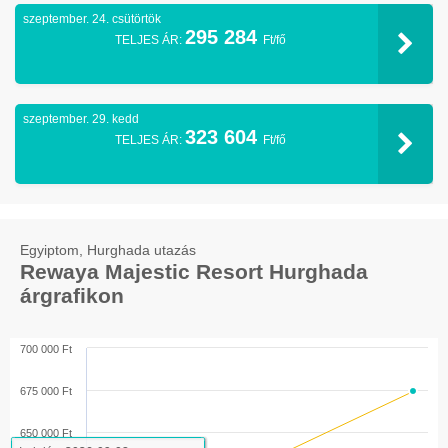
szeptember. 24. csütörtök
295 284
TELJES ÁR:
Ft/fő
szeptember. 29. kedd
323 604
TELJES ÁR:
Ft/fő
Egyiptom, Hurghada utazás
Rewaya Majestic Resort Hurghada
árgrafikon
700 000 Ft
675 000 Ft
650 000 Ft