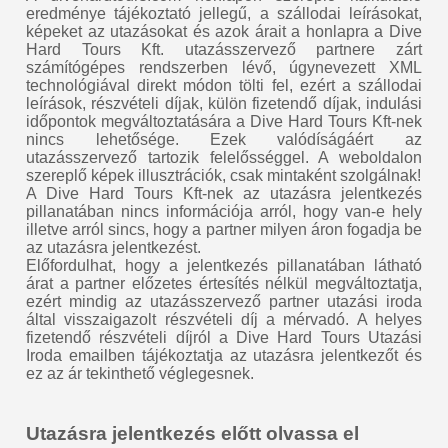
eredménye tájékoztató jellegű, a szállodai leírásokat,
képeket az utazásokat és azok árait a honlapra a Dive
Hard Tours Kft. utazásszervező partnere zárt
számítógépes rendszerben lévő, úgynevezett XML
technológiával direkt módon tölti fel, ezért a szállodai
leírások, részvételi díjak, külön fizetendő díjak, indulási
időpontok megváltoztatására a Dive Hard Tours Kft-nek
nincs lehetősége. Ezek valódíságáért az
utazásszervező tartozik felelősséggel. A weboldalon
szereplő képek illusztrációk, csak mintaként szolgálnak!
A Dive Hard Tours Kft-nek az utazásra jelentkezés
pillanatában nincs információja arról, hogy van-e hely
illetve arról sincs, hogy a partner milyen áron fogadja be
az utazásra jelentkezést.
Előfordulhat, hogy a jelentkezés pillanatában látható
árat a partner előzetes értesítés nélkül megváltoztatja,
ezért mindig az utazásszervező partner utazási iroda
által visszaigazolt részvételi díj a mérvadó. A helyes
fizetendő részvételi díjról a Dive Hard Tours Utazási
Iroda emailben tájékoztatja az utazásra jelentkezőt és
ez az ár tekinthető véglegesnek.
Utazásra jelentkezés előtt olvassa el