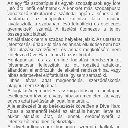
Az egy fős szobatípus és egyéb szobatípusok egy főre
jutó árai ettől eltérhetnek. A konkrét más szobatípusra
vonatkozó kalkulációt a szálloda lapján a képek alatti
naptárban, az időpontra kattintva látja, miután
kiválasztotta a szobában lévő felnőtt(ek) és esetleges
gyermek(ek) számát. A fizetési ütemezés a teljes
összeg alatt látható.
Az ajánlatok nem a szabad helyeket jelzik. Az utazásra
jelentkezési űrlap kitöltése és annak elküldése nem hoz
létre utazási szerződést, és annak megkötésére nem
kötelezi a Dive Hard Tours Utazási Irodát.
Honlapunkat, és az on-line foglalási rendszerünket
folyamatosan fejlesztjük, az ott rögzített adatokat
állandóan ellenőrizzük, de alkalmi rendszerhiba, vagy
hibás adatbevitel előfordulása így sem zárható ki.
Hibás, téves adat megrendelés, szerződéskötés
alapjául nem szolgálhat.
A foglalás/megrendelés visszaigazolásáig a honlapon
esetlegesen tévesen, vagy hibásan megjelent ár, vagy
egyéb adat javításának jogát fenntartjuk.
A jelentkezési űrlap beérkezését követően a Dive Hard
Tours a partnerétől lekéri az aktuális helyet illetve az
akkor aktuális árat, és ennek eredményéről a
jelentkezőt emailben tájékoztatja.
A divehardtours.com honlapon szereplő kalkuláció