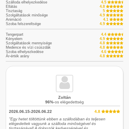
Szálloda elhelyezkedése
4.5
Ellátás
4.8
Tisztaság
5
Szolgáltatások minősége
4.9
Animáció
4.1
Szoba felszereltsége
4.9
Tengerpart
4.4
Kényelem
4.9
Szolgáltatások mennyisége
4.8
Medence és vízi csúszdák
4.8
Szoba elhelyezkedése
4.6
Ár-érték arány
4.8
Zoltán
96%
-os elégedettség
2026.06.15-2026.06.22
4.8
"Egy hetet töltöttünk ebben a szállodában és teljesen
elégedettek vagyunk a szálloda minőségével és
tisztaságával! A dolgozók kedvességével és