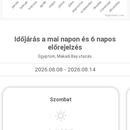
január
február
március
április
május
június
július
augusztus
szepember
október
november
december
Highcharts.com
Időjárás a mai napon és 6 napos
előrejelzés
Egyiptom, Makadi Bay utazás
2026.08.08 - 2026.08.14
Szombat