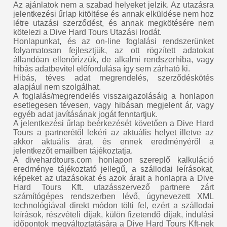
Az ajánlatok nem a szabad helyeket jelzik. Az utazásra
jelentkezési űrlap kitöltése és annak elküldése nem hoz
létre utazási szerződést, és annak megkötésére nem
kötelezi a Dive Hard Tours Utazási Irodát.
Honlapunkat, és az on-line foglalási rendszerünket
folyamatosan fejlesztjük, az ott rögzített adatokat
állandóan ellenőrizzük, de alkalmi rendszerhiba, vagy
hibás adatbevitel előfordulása így sem zárható ki.
Hibás, téves adat megrendelés, szerződéskötés
alapjául nem szolgálhat.
A foglalás/megrendelés visszaigazolásáig a honlapon
esetlegesen tévesen, vagy hibásan megjelent ár, vagy
egyéb adat javításának jogát fenntartjuk.
A jelentkezési űrlap beérkezését követően a Dive Hard
Tours a partnerétől lekéri az aktuális helyet illetve az
akkor aktuális árat, és ennek eredményéről a
jelentkezőt emailben tájékoztatja.
A divehardtours.com honlapon szereplő kalkuláció
eredménye tájékoztató jellegű, a szállodai leírásokat,
képeket az utazásokat és azok árait a honlapra a Dive
Hard Tours Kft. utazásszervező partnere zárt
számítógépes rendszerben lévő, úgynevezett XML
technológiával direkt módon tölti fel, ezért a szállodai
leírások, részvételi díjak, külön fizetendő díjak, indulási
időpontok megváltoztatására a Dive Hard Tours Kft-nek