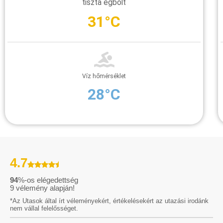
tiszta égbolt
31°C
Víz hőmérséklet
28°C
4.7
94
%-os elégedettség
9
vélemény alapján!
*Az Utasok által írt véleményekért, értékelésekért az utazási irodánk
nem vállal felelősséget.