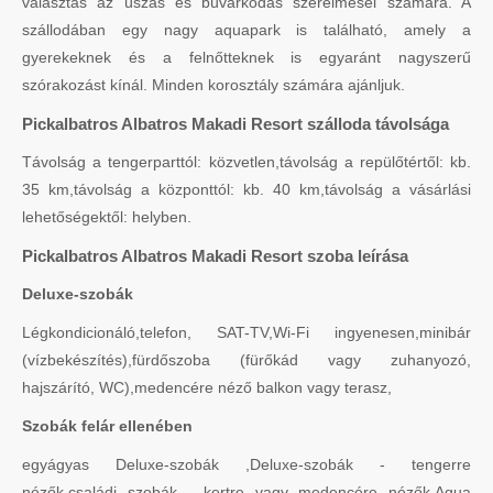
választás az úszás és búvárkodás szerelmesei számára. A
szállodában egy nagy aquapark is található, amely a
gyerekeknek és a felnőtteknek is egyaránt nagyszerű
szórakozást kínál. Minden korosztály számára ajánljuk.
Pickalbatros Albatros Makadi Resort szálloda távolsága
Távolság a tengerparttól: közvetlen,távolság a repülőtértől: kb.
35 km,távolság a központtól: kb. 40 km,távolság a vásárlási
lehetőségektől: helyben.
Pickalbatros Albatros Makadi Resort szoba leírása
Deluxe-szobák
Légkondicionáló,telefon, SAT-TV,Wi-Fi ingyenesen,minibár
(vízbekészítés),fürdőszoba (fürőkád vagy zuhanyozó,
hajszárító, WC),medencére néző balkon vagy terasz,
Szobák felár ellenében
egyágyas Deluxe-szobák ,Deluxe-szobák - tengerre
nézők,családi szobák - kertre vagy medencére nézők,Aqua