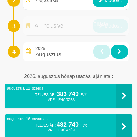
Módosít
Ellátás
All inclusive
Módosít
2026.
Augusztus
2026. augusztus hónap utazási ajánlatai:
augusztus. 12. szerda
383 740
TELJES ÁR:
Ft/fő
ÁRELLENŐRZÉS
augusztus. 16. vasárnap
482 740
TELJES ÁR:
Ft/fő
ÁRELLENŐRZÉS