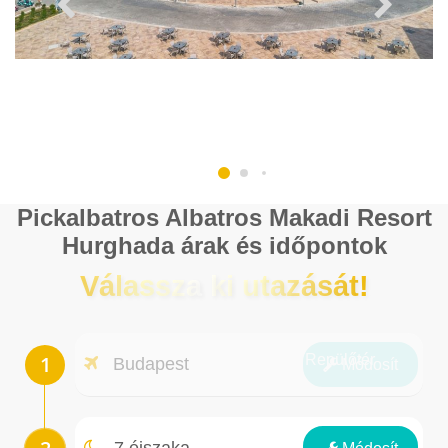
Pickalbatros Albatros Makadi Resort
Hurghada árak és időpontok
Válassza ki utazását!
Repülőtér
Budapest
Módosít
Éjszakák
7 éjszaka