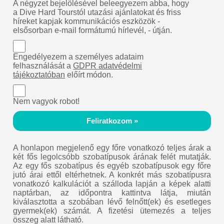
A négyzet bejelölésével beleegyezem abba, hogy
a Dive Hard Tourstól utazási ajánlatokat és friss
híreket kapjak kommunikációs eszközök -
elsősorban e-mail formátumú hírlevél, - útján.
Engedélyezem a személyes adataim
felhasználását a
GDPR adatvédelmi
tájékoztatóban
előírt módon.
Nem vagyok robot!
Feliratkozom »
A honlapon megjelenő egy főre vonatkozó teljes árak a
két fős legolcsóbb szobatípusok árának felét mutatják.
Az egy fős szobatípus és egyéb szobatípusok egy főre
jutó árai ettől eltérhetnek. A konkrét más szobatípusra
vonatkozó kalkulációt a szálloda lapján a képek alatti
naptárban, az időpontra kattintva látja, miután
kiválasztotta a szobában lévő felnőtt(ek) és esetleges
gyermek(ek) számát. A fizetési ütemezés a teljes
összeg alatt látható.