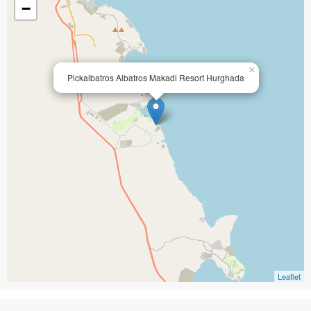
−
×
Pickalbatros Albatros Makadi Resort Hurghada
Leaflet