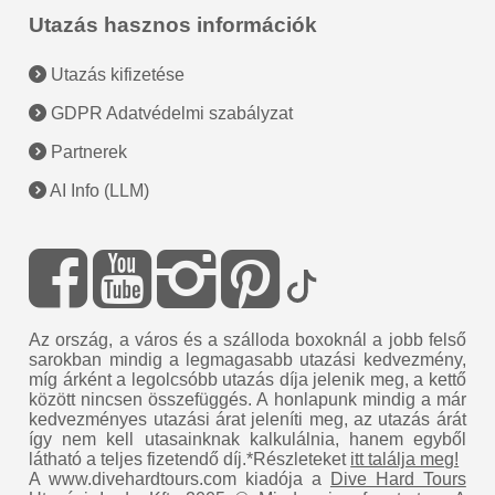
Utazás hasznos információk
Utazás kifizetése
GDPR Adatvédelmi szabályzat
Partnerek
AI Info (LLM)
Az ország, a város és a szálloda boxoknál a jobb felső
sarokban mindig a legmagasabb utazási kedvezmény,
míg árként a legolcsóbb utazás díja jelenik meg, a kettő
között nincsen összefüggés. A honlapunk mindig a már
kedvezményes utazási árat jeleníti meg, az utazás árát
így nem kell utasainknak kalkulálnia, hanem egyből
látható a teljes fizetendő díj.*Részleteket
itt találja meg!
A www.divehardtours.com kiadója a
Dive Hard Tours