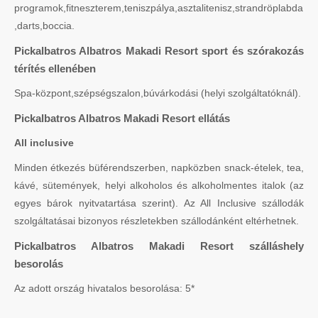
programok,fitneszterem,teniszpálya,asztalitenisz,strandröplabda
,darts,boccia.
Pickalbatros Albatros Makadi Resort sport és szórakozás
térítés ellenében
Spa-központ,szépségszalon,búvárkodási (helyi szolgáltatóknál).
Pickalbatros Albatros Makadi Resort ellátás
All inclusive
Minden étkezés büférendszerben, napközben snack-ételek, tea,
kávé, sütemények, helyi alkoholos és alkoholmentes italok (az
egyes bárok nyitvatartása szerint). Az All Inclusive szállodák
szolgáltatásai bizonyos részletekben szállodánként eltérhetnek.
Pickalbatros Albatros Makadi Resort szálláshely
besorolás
Az adott ország hivatalos besorolása: 5*