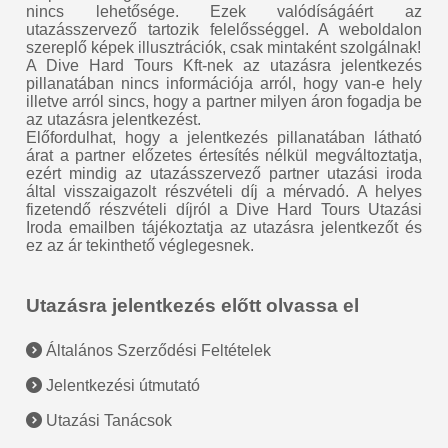
nincs lehetősége. Ezek valódíságáért az
utazásszervező tartozik felelősséggel. A weboldalon
szereplő képek illusztrációk, csak mintaként szolgálnak!
A Dive Hard Tours Kft-nek az utazásra jelentkezés
pillanatában nincs információja arról, hogy van-e hely
illetve arról sincs, hogy a partner milyen áron fogadja be
az utazásra jelentkezést.
Előfordulhat, hogy a jelentkezés pillanatában látható
árat a partner előzetes értesítés nélkül megváltoztatja,
ezért mindig az utazásszervező partner utazási iroda
által visszaigazolt részvételi díj a mérvadó. A helyes
fizetendő részvételi díjról a Dive Hard Tours Utazási
Iroda emailben tájékoztatja az utazásra jelentkezőt és
ez az ár tekinthető véglegesnek.
Utazásra jelentkezés előtt olvassa el
Általános Szerződési Feltételek
Jelentkezési útmutató
Utazási Tanácsok