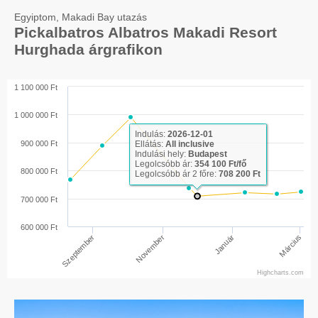
Egyiptom, Makadi Bay utazás
Pickalbatros Albatros Makadi Resort
Hurghada árgrafikon
1 100 000 Ft
1 000 000 Ft
Indulás:
2026-12-01
900 000 Ft
Ellátás:
All inclusive
Indulási hely:
Budapest
Legolcsóbb ár:
354 100 Ft/fő
800 000 Ft
Legolcsóbb ár 2 főre:
708 200 Ft
700 000 Ft
600 000 Ft
Január
November
Március
Szeptember
Highcharts.com