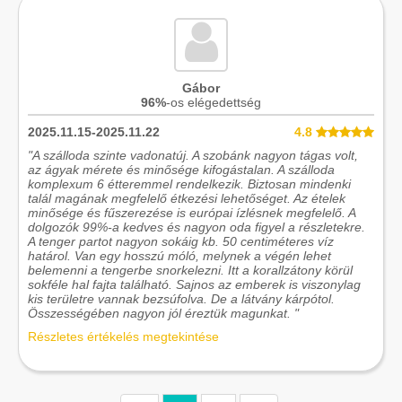
Gábor
96%
-os elégedettség
2025.11.15-2025.11.22
4.8
"A szálloda szinte vadonatúj. A szobánk nagyon tágas volt,
az ágyak mérete és minősége kifogástalan. A szálloda
komplexum 6 étteremmel rendelkezik. Biztosan mindenki
talál magának megfelelő étkezési lehetőséget. Az ételek
minősége és fűszerezése is európai ízlésnek megfelelő. A
dolgozók 99%-a kedves és nagyon oda figyel a részletekre.
A tenger partot nagyon sokáig kb. 50 centiméteres víz
határol. Van egy hosszú móló, melynek a végén lehet
belemenni a tengerbe snorkelezni. Itt a korallzátony körül
sokféle hal fajta található. Sajnos az emberek is viszonylag
kis területre vannak bezsúfolva. De a látvány kárpótol.
Összességében nagyon jól éreztük magunkat. "
Részletes értékelés megtekintése