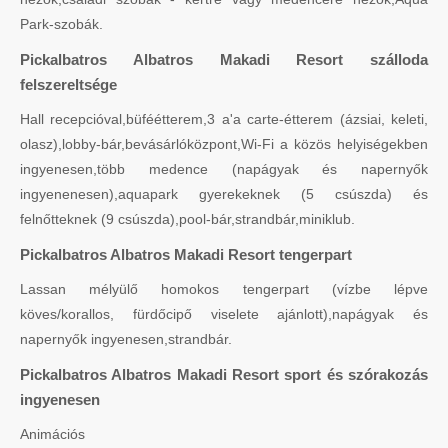
Park-szobák.
Pickalbatros Albatros Makadi Resort szálloda
felszereltsége
Hall recepcióval,büféétterem,3 a'a carte-étterem (ázsiai, keleti,
olasz),lobby-bár,bevásárlóközpont,Wi-Fi a közös helyiségekben
ingyenesen,több medence (napágyak és napernyők
ingyenenesen),aquapark gyerekeknek (5 csúszda) és
felnőtteknek (9 csúszda),pool-bár,strandbár,miniklub.
Pickalbatros Albatros Makadi Resort tengerpart
Lassan mélyülő homokos tengerpart (vízbe lépve
köves/korallos, fürdőcipő viselete ajánlott),napágyak és
napernyők ingyenesen,strandbár.
Pickalbatros Albatros Makadi Resort sport és szórakozás
ingyenesen
Animációs