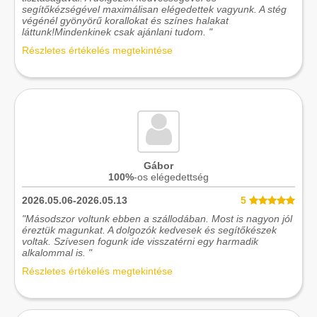
segítőkézségével maximálisan elégedettek vagyunk. A stég
végénél gyönyörű korallokat és színes halakat
láttunk!Mindenkinek csak ajánlani tudom. "
Részletes értékelés megtekintése
Gábor
100%
-os elégedettség
2026.05.06-2026.05.13
5
"Másodszor voltunk ebben a szállodában. Most is nagyon jól
éreztük magunkat. A dolgozók kedvesek és segítőkészek
voltak. Szívesen fogunk ide visszatérni egy harmadik
alkalommal is. "
Részletes értékelés megtekintése