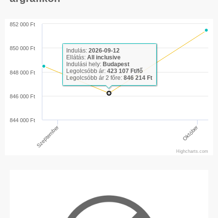
852 000 Ft
850 000 Ft
Indulás:
2026-09-12
Ellátás:
All inclusive
Indulási hely:
Budapest
Legolcsóbb ár:
423 107 Ft/fő
848 000 Ft
Legolcsóbb ár 2 főre:
846 214 Ft
846 000 Ft
844 000 Ft
Október
Szeptember
Highcharts.com