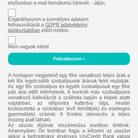
elsősorban e-mail formátumú hírlevél, - útján.
Engedélyezem a személyes adataim
felhasználását a
GDPR adatvédelmi
tájékoztatóban
előírt módon.
Nem vagyok robot!
Feliratkozom »
A honlapon megjelenő egy főre vonatkozó teljes árak a
két fős legolcsóbb szobatípusok árának felét mutatják.
Az egy fős szobatípus és egyéb szobatípusok egy főre
jutó árai ettől eltérhetnek. A konkrét más szobatípusra
vonatkozó kalkulációt a szálloda lapján a képek alatti
naptárban, az időpontra kattintva látja, miután
kiválasztotta a szobában lévő felnőtt(ek) és esetleges
gyermek(ek) számát. A fizetési ütemezés a teljes
összeg alatt látható.
Az utazás díjának elszámolása euróban történik.
Amennyiben Ön forintban fogja a kifizetni az utazást
akkor a befizetéskor érvényes UniCredit Bank valuta