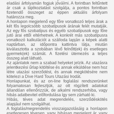
eladási árfolyamán fogjuk jóváírni. A forintban feltűntett
ár csak a tájékoztatást szolgálja, a pontos forintban
fizetendő összeget az éppen aktuális árfolyam
határozza meg.
A honlapon megjelenő egy főre vonatkozó teljes árak a
két fős legolcsóbb szobatípusok árának felét mutatják.
Az egy fős szobatípus és egyéb szobatípusok egy főre
jutó árai ettől eltérhetnek. A konkrét más szobatípusra
vonatkozó kalkulációt a szálloda lapján a képek alatti
naptárban, az időpontra kattintva látja, miután
kiválasztotta a szobában lévő felnőtt(ek) és esetleges
gyermek(ek) számát. A fizetési ütemezés a teljes
összeg alatt látható.
Az ajánlatok nem a szabad helyeket jelzik. Az utazásra
jelentkezési űrlap kitöltése és annak elküldése nem hoz
létre utazási szerződést, és annak megkötésére nem
kötelezi a Dive Hard Tours Utazási Irodát.
Honlapunkat, és az on-line foglalási rendszerünket
folyamatosan fejlesztjük, az ott rögzített adatokat
állandóan ellenőrizzük, de alkalmi rendszerhiba, vagy
hibás adatbevitel előfordulása így sem zárható ki.
Hibás, téves adat megrendelés, szerződéskötés
alapjául nem szolgálhat.
A foglalás/megrendelés visszaigazolásáig a honlapon
esetlegesen tévesen, vagy hibásan megjelent ár, vagy