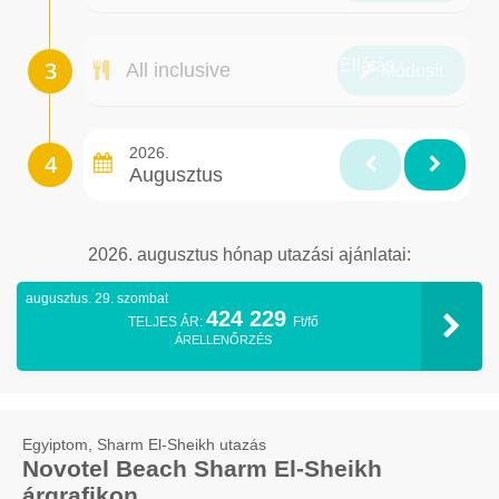
Ellátás
All inclusive
Módosít
2026.
Augusztus
2026. augusztus hónap utazási ajánlatai:
augusztus. 29. szombat
424 229
TELJES ÁR:
Ft/fő
ÁRELLENŐRZÉS
Egyiptom, Sharm El-Sheikh utazás
Novotel Beach Sharm El-Sheikh
árgrafikon