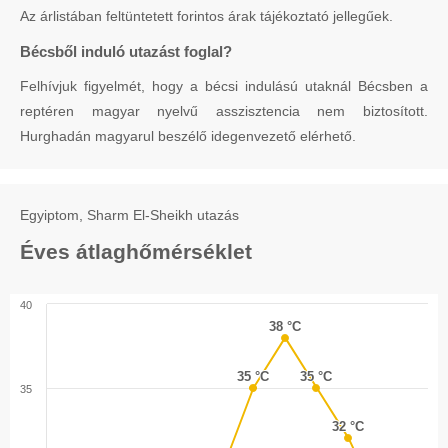
Az árlistában feltüntetett forintos árak tájékoztató jellegűek.
Bécsből induló utazást foglal?
Felhívjuk figyelmét, hogy a bécsi indulású utaknál Bécsben a
reptéren magyar nyelvű asszisztencia nem biztosított.
Hurghadán magyarul beszélő idegenvezető elérhető.
Egyiptom, Sharm El-Sheikh utazás
Éves átlaghőmérséklet
40
38 °C
38 °C
35 °C
35 °C
35 °C
35 °C
35
32 °C
32 °C