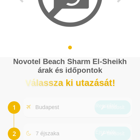
Novotel Beach Sharm El-Sheikh
árak és időpontok
Válassza ki utazását!
Repülőtér
Budapest
Módosít
Éjszakák
7 éjszaka
Módosít