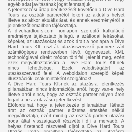
egyéb adat javításának jogát fenntartjuk.
A jelentkezési űrlap beérkezését követően a Dive Hard
Tours az osztrák partnerétől lekéri az aktuális helyet
illetve az akkor aktuális árat, és ennek eredményéről a
jelentkezőt emailben tájékoztatja.
A divehardtours.com honlapon szereplő kalkuláció
eredménye tájékoztató jellegű, a szállodai leírásokat,
képeket, az utazásokat és azok árait a honlapra a Dive
Hard Tours Kft. osztrák utazásszervező partnere zárt
számítógépes rendszerben lévő, úgynevezett XML
technológiával direkt módon tölti fel, jeleníti meg, ezért
ezek megváltoztatására a Dive Hard Tours Kft-nek
nincs lehetősége. Ezek valódiságáért az
utazásszervező felel. A weboldalon szereplő képek
illusztrációk, csak mintaként szolgálnak!
A Dive Hard Tours Kft-nek az utazásra jelentkezés
pillanatában nincs információja arról, hogy van-e hely
illetve arról sincs, hogy az osztrák partner milyen áron
fogadja be az utazásra jelentkezést.
Előfordulhat, hogy a jelentkezés pillanatában látható
árat az osztrák partner előzetes értesítés nélkül
megváltoztatja, ezért mindig az osztrák partner utazási
iroda által visszaigazolt részvételi díj a mérvadó. A
helyes fizetendő részvételi díjról a Dive Hard Tours
Utazási Iroda emailben tájékoztatja az utazásra