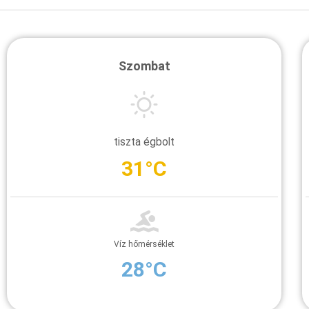
Szombat
tiszta égbolt
31°C
Víz hőmérséklet
28°C