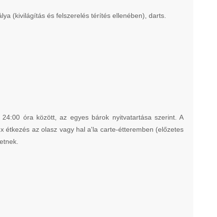
ya (kivilágítás és felszerelés térítés ellenében), darts.
24:00 óra között, az egyes bárok nyitvatartása szerint. A
 1x étkezés az olasz vagy hal a'la carte-étteremben (előzetes
hetnek.