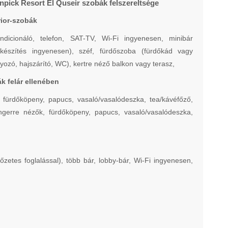
pick Resort El Quseir szobák felszereltsége
ior-szobák
ndicionáló, telefon, SAT-TV, Wi-Fi ingyenesen, minibár
ekészítés ingyenesen), széf, fürdőszoba (fürdőkád vagy
ozó, hajszárító, WC), kertre néző balkon vagy terasz,
k felár ellenében
fürdőköpeny, papucs, vasaló/vasalódeszka, tea/kávéfőző,
gerre nézők, fürdőköpeny, papucs, vasaló/vasalódeszka,
őzetes foglalással), több bár, lobby-bár, Wi-Fi ingyenesen,