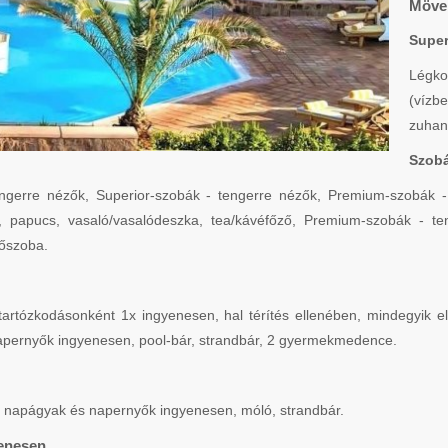
Möven
Super
Légko
(vízb
zuhany
Szobá
ngerre nézők, Superior-szobák - tengerre nézők, Premium-szobák - 
 papucs, vasaló/vasalódeszka, tea/kávéfőző, Premium-szobák - ten
dőszoba.
 tartózkodásonként 1x ingyenesen, hal térítés ellenében, mindegyik el
napernyők ingyenesen, pool-bár, strandbár, 2 gyermekmedence.
t), napágyak és napernyők ingyenesen, móló, strandbár.
yenesen