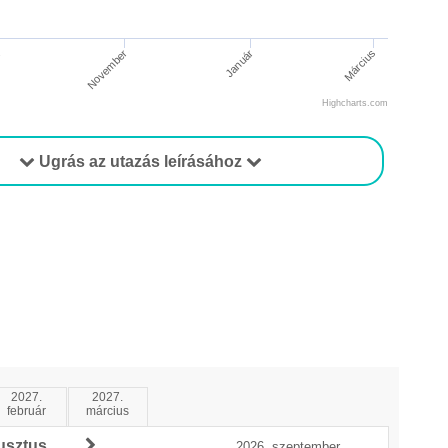
r
November
Január
Március
Highcharts.com
Ugrás az utazás leírásához
2027.
2027.
február
március
usztus
2026. szeptember