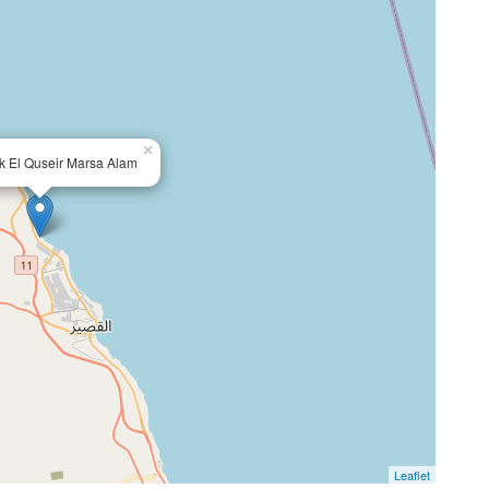
×
 El Quseir Marsa Alam
Leaflet