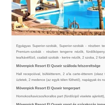
Egyágyas Superior-szobák, Superior-szobák - részben te
Premium-szobák - részben tengerre nézők, fürdőköpeny,
tea/kávéfőző, családi szobák - kertre nézők, 2 szoba, 2 für
Mövenpick Resort El Quseir szálloda felszereltsége
Hall recepcióval, büféétterem, 2 a'la carte-étterem (olasz
üzletek, 2 medence (az egyik télen fűthető), napágyak és 
Mövenpick Resort El Quseir tengerpart
Homokos/kavicsos/korallos part (fürdőcipő viselete ajánlot
Mövenpick Resort El Quseir sport és szórakozás ing