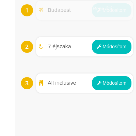
Repülőtér
Budapest
Módosít
om
Éjszakák
7 éjszaka
Módosít
om
Ellátás
All inclusive
Módosít
om