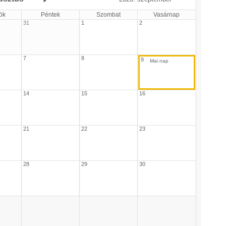
ök
Péntek
Szombat
Vasárnap
31
1
2
7
8
9
14
15
16
21
22
23
28
29
30