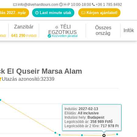
info@divehardtours.com
H-P 10:00-18:00
+36 1 785 8492
lás 2027. nyár
Last minute utak
Kérjen ajánlatot!
Zanzibár
☼ TÉLI
Összes
Infók
EGZOTIKUS
ország
641 290
főtől
Ft/főtől
Közvetlen járattal
k El Quseir Marsa Alam
Utazás azonosító:32339
Indulás:
2027-02-13
Ellátás:
All inclusive
Indulási hely:
Budapest
Legolcsóbb ár:
358 989 Ft/fő
Legolcsóbb ár 2 főre:
717 978 Ft