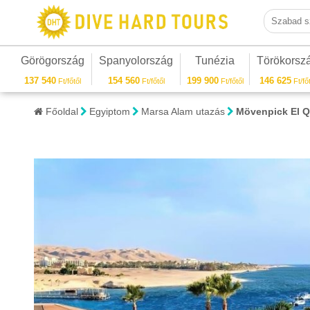
Szabad sza
Görögország
Spanyolország
Tunézia
Törökorsz
137 540
154 560
199 900
146 625
Ft/főtől
Ft/főtől
Ft/főtől
Ft/főt
Főoldal
Egyiptom
Marsa Alam utazás
Mövenpick El Q