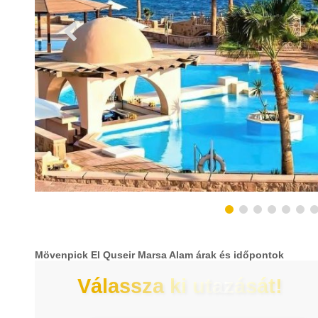
Mövenpick El Quseir Marsa Alam árak és időpontok
Válassza ki utazását!