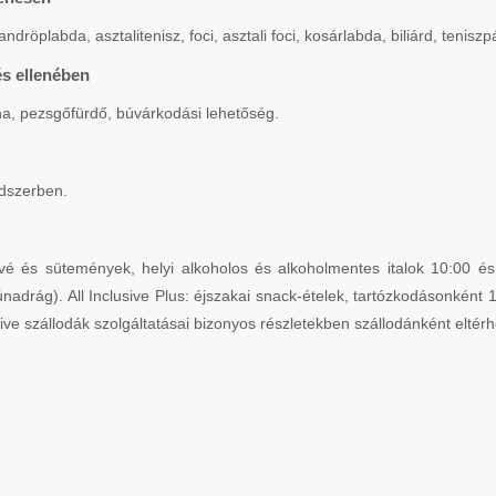
röplabda, asztalitenisz, foci, asztali foci, kosárlabda, biliárd, teniszpál
és ellenében
a, pezsgőfürdő, búvárkodási lehetőség.
ndszerben.
é és sütemények, helyi alkoholos és alkoholmentes italok 10:00 és 
zúnadrág). All Inclusive Plus: éjszakai snack-ételek, tartózkodásonként
usive szállodák szolgáltatásai bizonyos részletekben szállodánként eltér