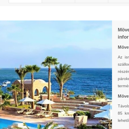
Möv
info
Möven
Az is
száll
részé
párok
termé
Möven
Távols
85 km
lehető