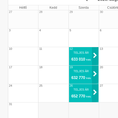
Hétfő
Kedd
Szerda
Csütört
27
28
29
30
3
4
5
6
10
11
12
13
TELJES ÁR
633 010
Ft/fő
17
18
19
20
TELJES ÁR
632 770
Ft/fő
24
25
26
27
TELJES ÁR
652 770
Ft/fő
31