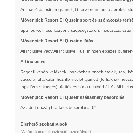
Animáció és esti programok, fitneszterem, aqua aerobic, strand
Mövenpick Resort El Quseir sport és szórakozás térít
Spa- és wellness-központ, szépségszalon, masszázs, szaun
Mövenpick Resort El Quseir ellátás
All Inclusive vagy All Inclusive Plus: minden étkezés büfére
All inclusive
Reggeli későn kelőknek, napközben snack-ételek, tea, káv
vacsoránál alkalomhoz illő viselet ajánlott (férfiaknak hoss
foglalás szükséges), üdítők és sör a minibárból. Az All Incl
Mövenpick Resort El Quseir szálláshely besorolás
Az adott ország hivatalos besorolása: 5*
Elérhető szobatípusok
(A képek csak illusztrációt szolgálnak)