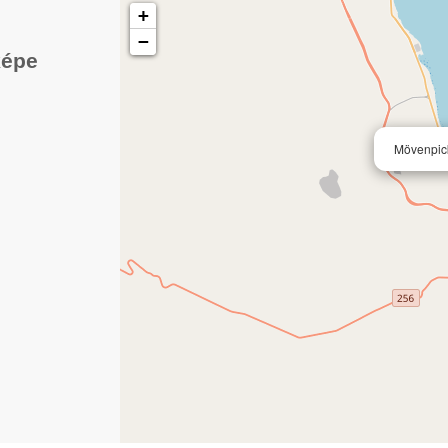
+
−
képe
Mövenpick