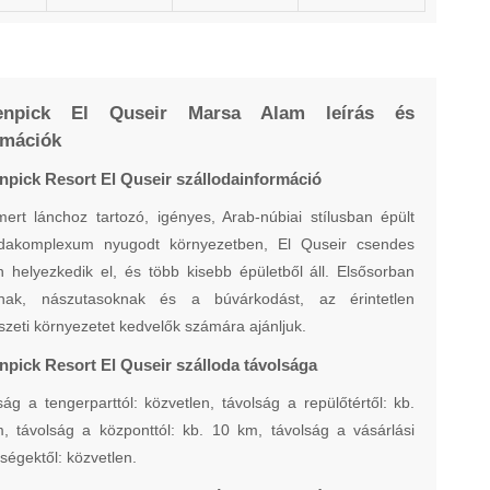
enpick El Quseir Marsa Alam leírás és
rmációk
pick Resort El Quseir szállodainformáció
mert lánchoz tartozó, igényes, Arab-núbiai stílusban épült
odakomplexum nyugodt környezetben, El Quseir csendes
n helyezkedik el, és több kisebb épületből áll. Elsősorban
nak, nászutasoknak és a búvárkodást, az érintetlen
szeti környezetet kedvelők számára ajánljuk.
pick Resort El Quseir szálloda távolsága
ág a tengerparttól: közvetlen, távolság a repülőtértől: kb.
, távolság a központtól: kb. 10 km, távolság a vásárlási
ségektől: közvetlen.