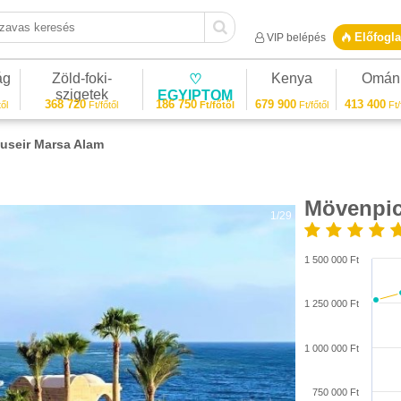
vas keresés
Előfogla
VIP belépés
ág
Zöld-foki-
Kenya
Omán
♡
szigetek
EGYIPTOM
368 720
186 750
679 900
413 400
ől
Ft/főtől
Ft/főtől
Ft/főtől
Ft/
useir Marsa Alam
Mövenpic
1/29
1 500 000 Ft
1 250 000 Ft
1 000 000 Ft
750 000 Ft