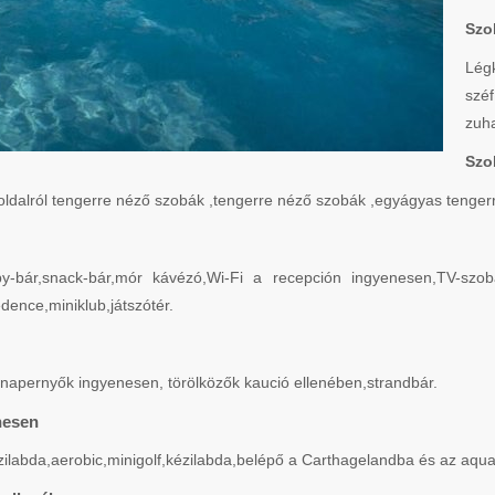
Szo
Lég
szé
zuha
Szo
ldalról tengerre néző szobák ,tengerre néző szobák ,egyágyas tenger
lobby-bár,snack-bár,mór kávézó,Wi-Fi a recepción ingyenesen,TV-
ence,miniklub,játszótér.
 napernyők ingyenesen, törölközők kaució ellenében,strandbár.
nesen
ilabda,aerobic,minigolf,kézilabda,belépő a Carthagelandba és az aqu