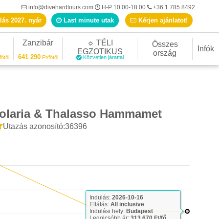
info@divehardtours.com
H-P 10:00-18:00
+36 1 785 8492
lás 2027. nyár
Last minute utak
Kérjen ajánlatot!
Zanzibár
☼ TÉLI
Összes
Infók
EGZOTIKUS
ország
641 290
főtől
Ft/főtől
Közvetlen járattal
olaria & Thalasso Hammamet
Utazás azonosító:36396
Indulás:
2026-10-16
Ellátás:
All inclusive
Indulási hely:
Budapest
Legolcsóbb ár:
313 670 Ft/fő