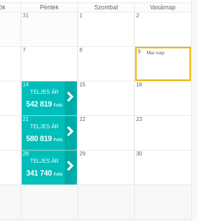
ök
Péntek
Szombat
Vasárnap
31
1
2
7
8
9
14
15
16
TELJES ÁR
542 819
Ft/fő
21
22
23
TELJES ÁR
580 819
Ft/fő
28
29
30
TELJES ÁR
341 740
Ft/fő