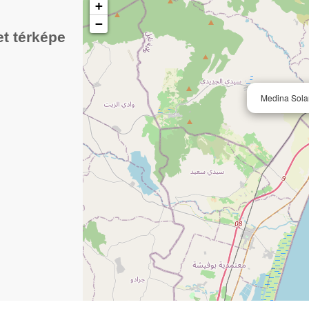
+
−
t térképe
Medina Sola