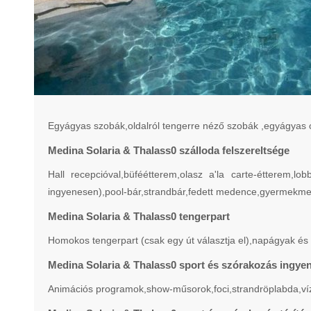
Egyágyas szobák,oldalról tengerre néző szobák ,egyágyas o
Medina Solaria & Thalass0 szálloda felszereltsége
Hall recepcióval,büféétterem,olasz a'la carte-étterem,
ingyenesen),pool-bár,strandbár,fedett medence,gyermekmed
Medina Solaria & Thalass0 tengerpart
Homokos tengerpart (csak egy út választja el),napágyak és
Medina Solaria & Thalass0 sport és szórakozás ingye
Animációs programok,show-műsorok,foci,strandröplabda,víz