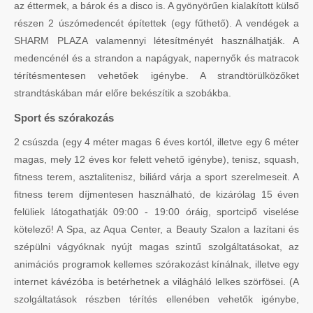
az éttermek, a bárok és a disco is. A gyönyörűen kialakított külső
részen 2 úszómedencét építettek (egy fűthető). A vendégek a
SHARM PLAZA valamennyi létesítményét használhatják. A
medencénél és a strandon a napágyak, napernyők és matracok
térítésmentesen vehetőek igénybe. A strandtörülközőket
strandtáskában már előre bekészítik a szobákba.
Sport és szórakozás
2 csúszda (egy 4 méter magas 6 éves kortól, illetve egy 6 méter
magas, mely 12 éves kor felett vehető igénybe), tenisz, squash,
fitness terem, asztalitenisz, biliárd várja a sport szerelmeseit. A
fitness terem díjmentesen használható, de kizárólag 15 éven
felüliek látogathatják 09:00 - 19:00 óráig, sportcipő viselése
kötelező! A Spa, az Aqua Center, a Beauty Szalon a lazítani és
szépülni vágyóknak nyújt magas szintű szolgáltatásokat, az
animációs programok kellemes szórakozást kínálnak, illetve egy
internet kávézóba is betérhetnek a világháló lelkes szörfösei. (A
szolgáltatások részben térítés ellenében vehetők igénybe,