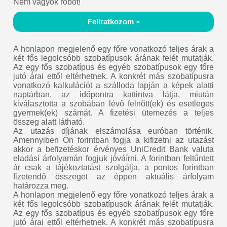
Nem vagyok robot!
Feliratkozom »
A honlapon megjelenő egy főre vonatkozó teljes árak a
két fős legolcsóbb szobatípusok árának felét mutatják.
Az egy fős szobatípus és egyéb szobatípusok egy főre
jutó árai ettől eltérhetnek. A konkrét más szobatípusra
vonatkozó kalkulációt a szálloda lapján a képek alatti
naptárban, az időpontra kattintva látja, miután
kiválasztotta a szobában lévő felnőtt(ek) és esetleges
gyermek(ek) számát. A fizetési ütemezés a teljes
összeg alatt látható.
Az utazás díjának elszámolása euróban történik.
Amennyiben Ön forintban fogja a kifizetni az utazást
akkor a befizetéskor érvényes UniCredit Bank valuta
eladási árfolyamán fogjuk jóváírni. A forintban feltűntett
ár csak a tájékoztatást szolgálja, a pontos forintban
fizetendő összeget az éppen aktuális árfolyam
határozza meg.
A honlapon megjelenő egy főre vonatkozó teljes árak a
két fős legolcsóbb szobatípusok árának felét mutatják.
Az egy fős szobatípus és egyéb szobatípusok egy főre
jutó árai ettől eltérhetnek. A konkrét más szobatípusra