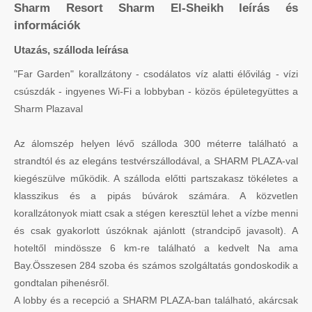
Sharm Resort Sharm El-Sheikh leírás és
információk
Utazás, szálloda leírása
"Far Garden" korallzátony - csodálatos víz alatti élővilág - vízi
csúszdák - ingyenes Wi-Fi a lobbyban - közös épületegyüttes a
Sharm Plazaval
Az álomszép helyen lévő szálloda 300 méterre található a
strandtól és az elegáns testvérszállodával, a SHARM PLAZA-val
kiegészülve működik. A szálloda előtti partszakasz tökéletes a
klasszikus és a pipás búvárok számára. A közvetlen
korallzátonyok miatt csak a stégen keresztül lehet a vízbe menni
és csak gyakorlott úszóknak ajánlott (strandcipő javasolt). A
hoteltől mindössze 6 km-re található a kedvelt Na ama
Bay.Összesen 284 szoba és számos szolgáltatás gondoskodik a
gondtalan pihenésről.
A lobby és a recepció a SHARM PLAZA-ban található, akárcsak