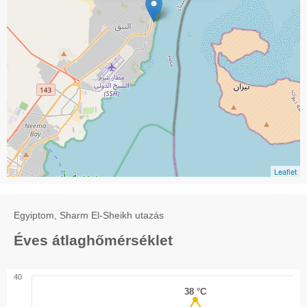
Leaflet
Egyiptom, Sharm El-Sheikh utazás
Éves átlaghőmérséklet
40
38 °C
38 °C