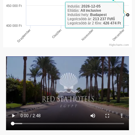
450 000 Ft
Indulás:
2026-12-05
Ellátás:
All inclusive
Indulási hely:
Budapest
Legolcsóbb ár:
213 237 Ft/fő
Legolcsóbb ár 2 főre:
426 474 Ft
400 000 Ft
December
Október
November
Szeptember
Highcharts.com