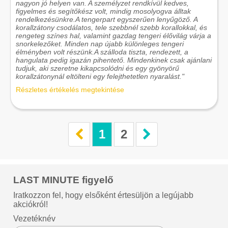
nagyon jó helyen van. A személyzet rendkívül kedves,
figyelmes és segítőkész volt, mindig mosolyogva álltak
rendelkezésünkre.A tengerpart egyszerűen lenyűgöző. A
korallzátony csodálatos, tele szebbnél szebb korallokkal, és
rengeteg színes hal, valamint gazdag tengeri élővilág várja a
snorkelezőket. Minden nap újabb különleges tengeri
élményben volt részünk.A szálloda tiszta, rendezett, a
hangulata pedig igazán pihentető. Mindenkinek csak ajánlani
tudjuk, aki szeretne kikapcsolódni és egy gyönyörű
korallzátonynál eltölteni egy felejthetetlen nyaralást."
Részletes értékelés megtekintése
1
2
LAST MINUTE figyelő
Iratkozzon fel, hogy elsőként értesüljön a legújabb
akciókról!
Vezetéknév