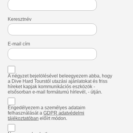
Keresztnév
E-mail cím
A négyzet bejelölésével beleegyezem abba, hogy
a Dive Hard Tourstól utazási ajánlatokat és friss
híreket kapjak kommunikációs eszközök -
elsősorban e-mail formátumú hírlevél, - útján.
Engedélyezem a személyes adataim
felhasználását a
GDPR adatvédelmi
tájékoztatóban
előírt módon.