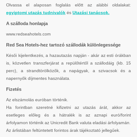
Olvassa el alaposan foglalás előtt az alábbi oldalakat:
egyiptomi utazás tudnivalók
és
Utazási tanácsok.
A szálloda honlapja
www.redseahotels.com
Red Sea Hotels-hez tartozó szállodák különlegessége
Késői kijelentkezés, a hazautazás napján - akár az esti órákban
is, közvetlen transzferjárat a repülőtértől a szállodáig (kb. 15
perc), a strandtörölközők, a napágyak, a szivacsok és a
napernyők díjmentes használata.
Fizetés
Az elszámolás euróban történik.
Ha forintban szeretné kifizetni az utazás árát, akkor az
esetleges előleg és a hátralék is az aznapi euró/forint
árfolyamon történik az Unicredit Bank valuta eladási árfolyamán.
Az árlistában feltüntetett forintos árak tájékoztató jellegűek.