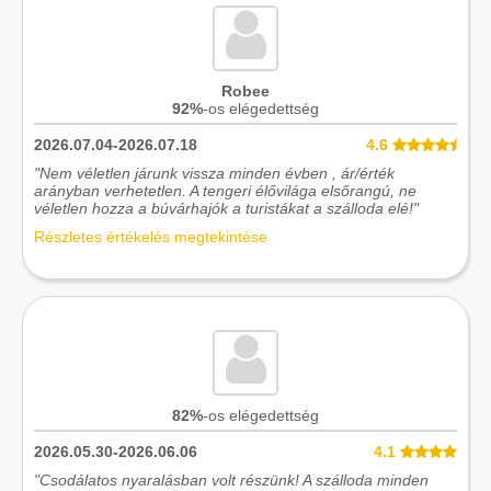
Robee
92%
-os elégedettség
2026.07.04-2026.07.18
4.6
"Nem véletlen járunk vissza minden évben , ár/érték
arányban verhetetlen. A tengeri élővilága elsőrangú, ne
véletlen hozza a búvárhajók a turistákat a szálloda elé!"
Részletes értékelés megtekintése
82%
-os elégedettség
2026.05.30-2026.06.06
4.1
"Csodálatos nyaralásban volt részünk! A szálloda minden