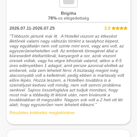
Brigitta
78%
-os elégedettség
2026.07.11-2026.07.25
3.9
"Többször jártunk már itt. .A Hotellel viszont az étkezést
illetőnek valami nagy változás történt a tavalyhoz képest,
vagy egyáltalán nem volt szinte mint enni, vagy ami volt, az
egyszerűenehetetlen volt. Az emberek tömegével által a
kiüresedett ételtartóknál, kanyargott a sor, azok viszont
üresek voltak, vagy ha végre kihoztak valamit, akkor a 4-5
üres edényekben 1 adagot, amit persze azonnal elvittek az
emberek, oda sem lehetett férni. A tisztaság megint még
alacsonyabb volt a kelleténél, pedig ebben is mártavaly volt
előre lépés. Hozzá teszem, a Hotelben továbbra is a
személyzet kedves volt mindig, nem volt semmi probléma
senkivel. Sajnos összefoglalva azt tudjuk mondani, hogy
most már a többedig itt létünk után, nem kívánunk a
továbbiakban itt megszállni. Nagyon sok volt a 2 heti ott lét
alatt, hogy egyszerűen nem lehetett étkezni."
Részletes értékelés megtekintése