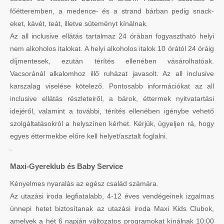
főétteremben, a medence- és a strand bárban pedig snack-
eket, kávét, teát, illetve süteményt kínálnak.
Az all inclusive ellátás tartalmaz 24 órában fogyasztható helyi
nem alkoholos italokat. A helyi alkoholos italok 10 órától 24 óráig
díjmentesek, ezután térítés ellenében vásárolhatóak.
Vacsoránál alkalomhoz illő ruházat javasolt. Az all inclusive
karszalag viselése kötelező. Pontosabb információkat az all
inclusive ellátás részleteiről, a bárok, éttermek nyitvatartási
idejéről, valamint a további, térítés ellenében igénybe vehető
szolgáltatásokról a helyszínen kérhet. Kérjük, ügyeljen rá, hogy
egyes éttermekbe előre kell helyet/asztalt foglalni.
.
Maxi-Gyereklub és Baby Service
Kényelmes nyaralás az egész család számára.
Az utazási iroda legfiatalabb, 4-12 éves vendégeinek izgalmas
ünnepi hetet biztosítanak az utazási iroda Maxi Kids Clubok,
amelyek a hét 6 napján változatos programokat kínálnak 10:00