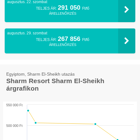
augusztus. 22. szombat
291 050
TELJES ÁR:
Ft/fő
ÁRELLENŐRZÉS
augusztus. 29. szombat
267 856
TELJES ÁR:
Ft/fő
ÁRELLENŐRZÉS
Egyiptom, Sharm El-Sheikh utazás
Sharm Resort Sharm El-Sheikh
árgrafikon
550 000 Ft
500 000 Ft