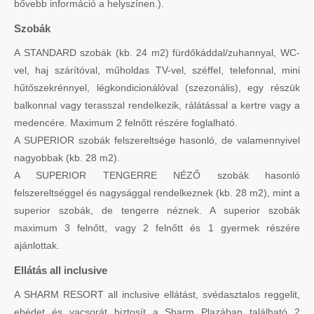
bővebb információ a helyszínen.).
Szobák
A STANDARD szobák (kb. 24 m2) fürdőkáddal/zuhannyal, WC-
vel, haj szárítóval, műholdas TV-vel, széffel, telefonnal, mini
hűtőszekrénnyel, légkondicionálóval (szezonális), egy részük
balkonnal vagy terasszal rendelkezik, rálátással a kertre vagy a
medencére. Maximum 2 felnőtt részére foglalható.
A SUPERIOR szobák felszereltsége hasonló, de valamennyivel
nagyobbak (kb. 28 m2).
A SUPERIOR TENGERRE NÉZŐ szobák hasonló
felszereltséggel és nagysággal rendelkeznek (kb. 28 m2), mint a
superior szobák, de tengerre néznek. A superior szobák
maximum 3 felnőtt, vagy 2 felnőtt és 1 gyermek részére
ajánlottak.
Ellátás all inclusive
A SHARM RESORT all inclusive ellátást, svédasztalos reggelit,
ebédet és vacsorát biztosít a Sharm Plazában található 2