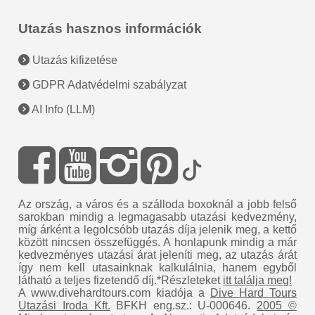
Utazás hasznos információk
Utazás kifizetése
GDPR Adatvédelmi szabályzat
AI Info (LLM)
Az ország, a város és a szálloda boxoknál a jobb felső
sarokban mindig a legmagasabb utazási kedvezmény,
míg árként a legolcsóbb utazás díja jelenik meg, a kettő
között nincsen összefüggés. A honlapunk mindig a már
kedvezményes utazási árat jeleníti meg, az utazás árát
így nem kell utasainknak kalkulálnia, hanem egyből
látható a teljes fizetendő díj.*Részleteket
itt találja meg!
A www.divehardtours.com kiadója a
Dive Hard Tours
Utazási Iroda Kft.
BFKH eng.sz.: U-000646.
2005 ©