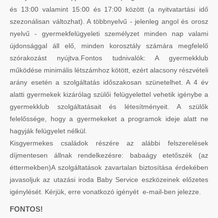
és 13:00 valamint 15:00 és 17:00 között (a nyitvatartási idő
szezonálisan változhat). A többnyelvű - jelenleg angol és orosz
nyelvű - gyermekfelügyeleti személyzet minden nap valami
újdonsággal áll elő, minden korosztály számára megfelelő
szórakozást nyújtva.Fontos tudnivalók: A gyermekklub
működése minimális létszámhoz kötött, ezért alacsony részvételi
arány esetén a szolgáltatás időszakosan szünetelhet. A 4 év
alatti gyermekek kizárólag szülői felügyelettel vehetik igénybe a
gyermekklub szolgáltatásait és létesítményeit. A szülők
felelőssége, hogy a gyermekeket a programok ideje alatt ne
hagyják felügyelet nélkül.
Kisgyermekes családok részére az alábbi felszerelések
díjmentesen állnak rendelkezésre: babaágy etetőszék (az
éttermekben)A szolgáltatások zavartalan biztosítása érdekében
javasoljuk az utazási iroda Baby Service eszközeinek előzetes
igénylését. Kérjük, erre vonatkozó igényét e-mail-ben jelezze.
FONTOS!