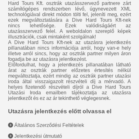
Hard Tours Kft. osztrák utazásszervező partnere zárt
számítógépes rendszerben lévő, úgynevezett XML
technológiával direkt módon tölti fel, jeleníti meg, ezért
ezek megváltoztatására a Dive Hard Tours Kft-nek
nincs lehetősége. Ezek valódiságáért az
utazásszervező felel. A weboldalon szereplő képek
illusztrációk, csak mintaként szolgálnak!
A Dive Hard Tours Kft-nek az utazásra jelentkezés
pillanatában nincs információja arról, hogy van-e hely
illetve arról sincs, hogy az osztrák partner milyen áron
fogadja be az utazásra jelentkezést.
Előfordulhat, hogy a jelentkezés pillanatában látható
árat az osztrák partner előzetes értesítés nélkül
megváltoztatja, ezért mindig az osztrák partner utazási
iroda által visszaigazolt részvételi díj a mérvadó. A
helyes fizetendő részvételi díjról a Dive Hard Tours
Utazási Iroda emailben tájékoztatja az utazásra
jelentkezőt és ez az ár tekinthető véglegesnek.
Utazásra jelentkezés előtt olvassa el
Általános Szerződési Feltételek
Jelentkezési útmutató