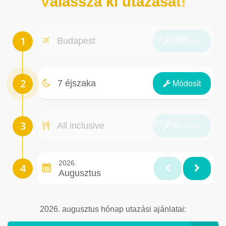
Válassza ki utazását!
Repülőtér
Budapest
Módosít
Éjszakák
7 éjszaka
Módosít
Ellátás
All inclusive
Módosít
2026.
Augusztus
2026. augusztus hónap utazási ajánlatai: