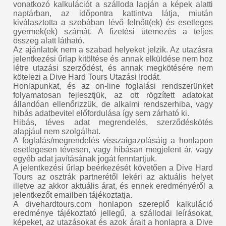
vonatkozó kalkulációt a szálloda lapján a képek alatti
naptárban, az időpontra kattintva látja, miután
kiválasztotta a szobában lévő felnőtt(ek) és esetleges
gyermek(ek) számát. A fizetési ütemezés a teljes
összeg alatt látható.
Az ajánlatok nem a szabad helyeket jelzik. Az utazásra
jelentkezési űrlap kitöltése és annak elküldése nem hoz
létre utazási szerződést, és annak megkötésére nem
kötelezi a Dive Hard Tours Utazási Irodát.
Honlapunkat, és az on-line foglalási rendszerünket
folyamatosan fejlesztjük, az ott rögzített adatokat
állandóan ellenőrizzük, de alkalmi rendszerhiba, vagy
hibás adatbevitel előfordulása így sem zárható ki.
Hibás, téves adat megrendelés, szerződéskötés
alapjául nem szolgálhat.
A foglalás/megrendelés visszaigazolásáig a honlapon
esetlegesen tévesen, vagy hibásan megjelent ár, vagy
egyéb adat javításának jogát fenntartjuk.
A jelentkezési űrlap beérkezését követően a Dive Hard
Tours az osztrák partnerétől lekéri az aktuális helyet
illetve az akkor aktuális árat, és ennek eredményéről a
jelentkezőt emailben tájékoztatja.
A divehardtours.com honlapon szereplő kalkuláció
eredménye tájékoztató jellegű, a szállodai leírásokat,
képeket, az utazásokat és azok árait a honlapra a Dive