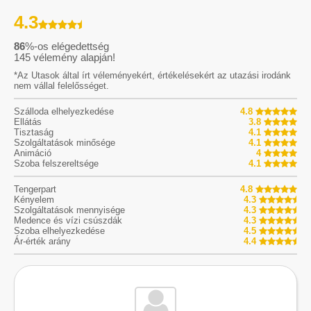
4.3
86
%-os elégedettség
145
vélemény alapján!
*Az Utasok által írt véleményekért, értékelésekért az utazási irodánk
nem vállal felelősséget.
Szálloda elhelyezkedése
4.8
Ellátás
3.8
Tisztaság
4.1
Szolgáltatások minősége
4.1
Animáció
4
Szoba felszereltsége
4.1
Tengerpart
4.8
Kényelem
4.3
Szolgáltatások mennyisége
4.3
Medence és vízi csúszdák
4.3
Szoba elhelyezkedése
4.5
Ár-érték arány
4.4