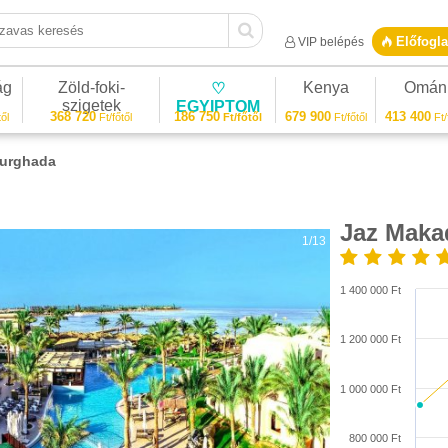
vas keresés
Előfogla
VIP belépés
ág
Zöld-foki-
Kenya
Omán
♡
szigetek
EGYIPTOM
368 720
186 750
679 900
413 400
ől
Ft/főtől
Ft/főtől
Ft/főtől
Ft/
Hurghada
Jaz Maka
1/13
1 400 000 Ft
1 200 000 Ft
1 000 000 Ft
800 000 Ft