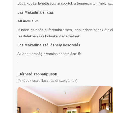
Búvárkodási lehetőség,vízi sportok a tengerparton (helyi szo
Jaz Makadina ellátás
All inclusive
Minden étkezés büférendszerben, napközben snack-ételek, 
részletekben szállodánként eltérhetnek.
Jaz Makadina szálláshely besorolás
Az adott ország hivatalos besorolása: 5*
.
Elérhető szobatípusok
(A képek csak illusztrációt szolgálnak)