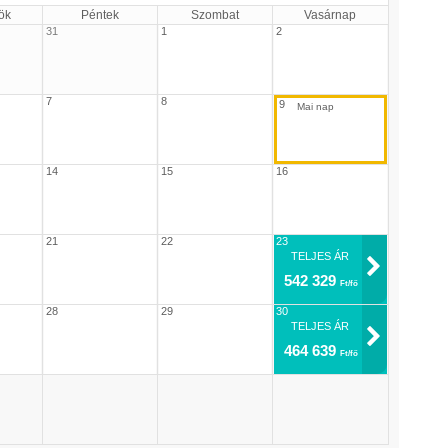
ök
Péntek
Szombat
Vasárnap
31
1
2
7
8
9
14
15
16
21
22
23
TELJES ÁR
542 329
Ft/fő
28
29
30
TELJES ÁR
464 639
Ft/fő