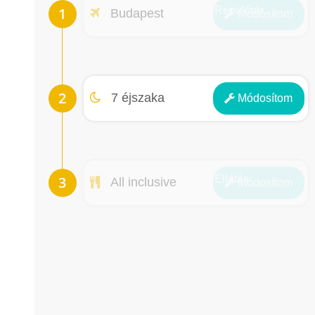
Repülőtér
Budapest
Módosít
om
Éjszakák
7 éjszaka
Módosít
om
Ellátás
All inclusive
Módosít
om