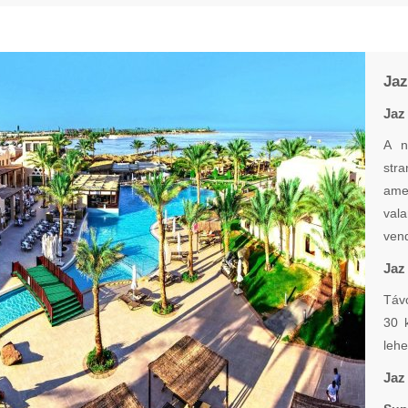
Jaz
Jaz
A n
str
ame
vala
vend
Jaz
Távo
30 
lehe
Jaz