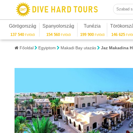
Szabad sza
Görögország
Spanyolország
Tunézia
Törökorsz
137 540
154 560
199 900
146 625
Ft/főtől
Ft/főtől
Ft/főtől
Ft/főt
Főoldal
Egyiptom
Makadi Bay utazás
Jaz Makadina 