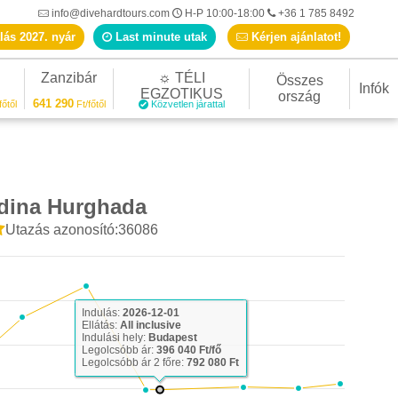
info@divehardtours.com
H-P 10:00-18:00
+36 1 785 8492
lás 2027. nyár
Last minute utak
Kérjen ajánlatot!
Zanzibár
☼ TÉLI
Összes
Infók
EGZOTIKUS
ország
641 290
főtől
Ft/főtől
Közvetlen járattal
dina Hurghada
Utazás azonosító:36086
Indulás:
2026-12-01
Ellátás:
All inclusive
Indulási hely:
Budapest
Legolcsóbb ár:
396 040 Ft/fő
Legolcsóbb ár 2 főre:
792 080 Ft