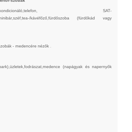
erior-szobák
égkondicionáló,telefon, SAT-
minibár,széf,tea-/kávéfőző,fürdőszoba (fürdőkád vagy
 szobák - medencére nézők .
uapark),üzletek,fodrászat,medence (napágyak és napernyők