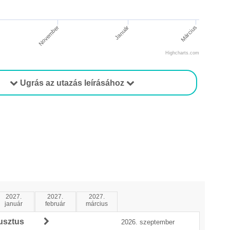
Január
Március
November
Highcharts.com
Ugrás az utazás leírásához
2027.
2027.
2027.
január
február
március
usztus
2026. szeptember