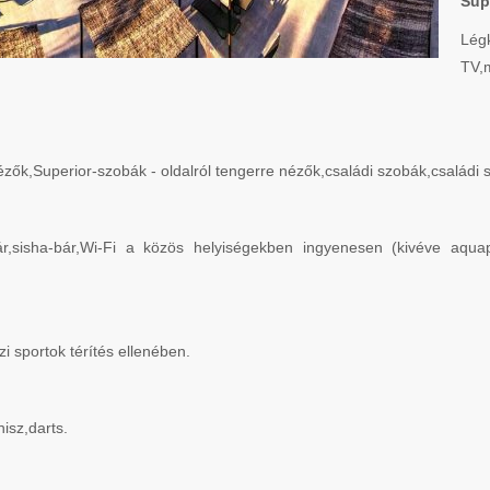
Sup
L
TV,
ők,Superior-szobák - oldalról tengerre nézők,családi szobák,családi
-bár,sisha-bár,Wi-Fi a közös helyiségekben ingyenesen (kivéve aq
 sportok térítés ellenében.
isz,darts.