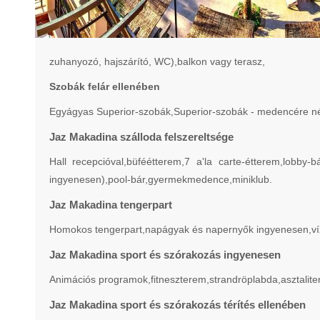
zuhanyozó, hajszárító, WC),balkon vagy terasz,
Szobák felár ellenében
Egyágyas Superior-szobák,Superior-szobák - medencére néz
Jaz Makadina szálloda felszereltsége
Hall recepcióval,büféétterem,7 a'la carte-étterem,lobby
ingyenesen),pool-bár,gyermekmedence,miniklub.
Jaz Makadina tengerpart
Homokos tengerpart,napágyak és napernyők ingyenesen,vízi
Jaz Makadina sport és szórakozás ingyenesen
Animációs programok,fitneszterem,strandröplabda,asztaliten
Jaz Makadina sport és szórakozás térítés ellenében