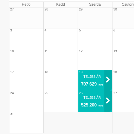
Hétfő
Kedd
Szerda
Csütört
27
28
29
30
3
4
5
6
10
11
12
13
17
18
19
20
TELJES ÁR
707 629
Ft/fő
24
25
26
27
TELJES ÁR
525 200
Ft/fő
31