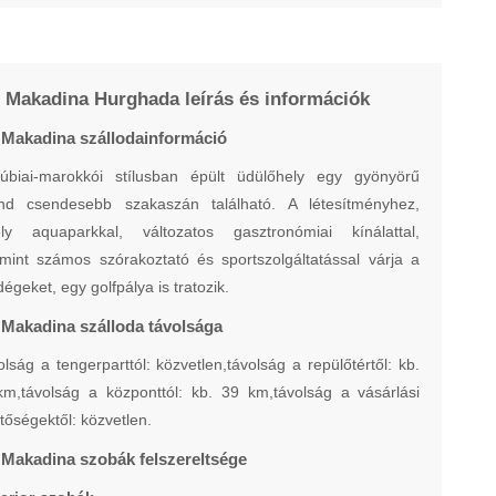
 Makadina Hurghada leírás és információk
 Makadina szállodainformáció
úbiai-marokkói stílusban épült üdülőhely egy gyönyörű
and csendesebb szakaszán található. A létesítményhez,
ly aquaparkkal, változatos gasztronómiai kínálattal,
mint számos szórakoztató és sportszolgáltatással várja a
égeket, egy golfpálya is tratozik.
 Makadina szálloda távolsága
lság a tengerparttól: közvetlen,távolság a repülőtértől: kb.
km,távolság a központtól: kb. 39 km,távolság a vásárlási
tőségektől: közvetlen.
 Makadina szobák felszereltsége