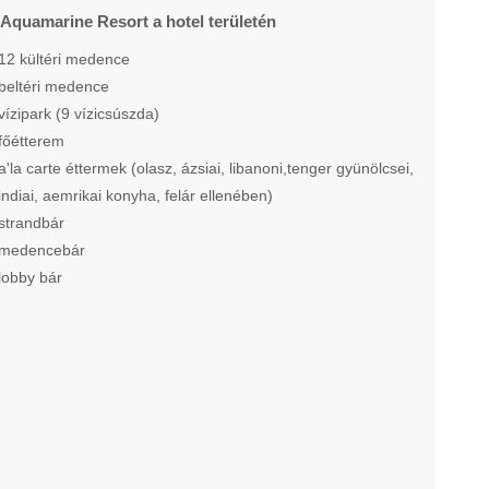
 Aquamarine Resort a hotel területén
12 kültéri medence
beltéri medence
vízipark (9 vízicsúszda)
főétterem
a'la carte éttermek (olasz, ázsiai, libanoni,tenger gyünölcsei,
indiai, aemrikai konyha, felár ellenében)
strandbár
medencebár
lobby bár