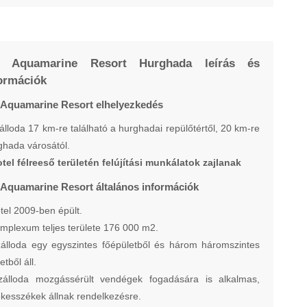
z Aquamarine Resort Hurghada leírás és
ormációk
 Aquamarine Resort elhelyezkedés
álloda 17 km-re található a hurghadai repülőtértől, 20 km-re
hada városától.
tel félreeső területén felújítási munkálatok zajlanak
 Aquamarine Resort általános információk
tel 2009-ben épült.
mplexum teljes területe 176 000 m2.
zálloda egy egyszintes főépületből és három háromszintes
etből áll.
zálloda mozgássérült vendégek fogadására is alkalmas,
kesszékek állnak rendelkezésre.