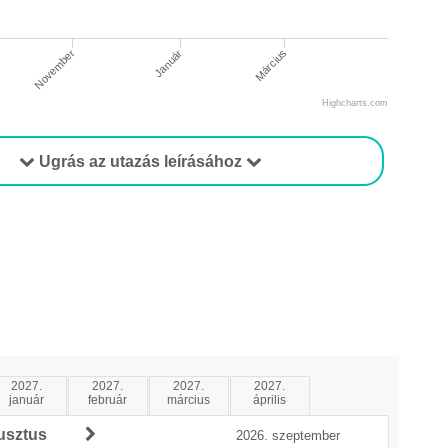
Március
November
Január
Highcharts.com
Ugrás az utazás leírásához
2027.
2027.
2027.
2027.
január
február
március
április
usztus
2026. szeptember