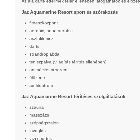
Az ala carte éttermek felár ellenében látogathatók és előze
Jaz Aquamarine Resort sport és szórakozás
fitneszközpont
aerobic, aqua aerobic
asztalitenisz
darts
strandröplabda
teniszpálya (világítás térítés ellenében)
animációs program
élőzene
amfiteátrum
Jaz Aquamarine Resort térítéses szolgáltatások
szauna
masszázs
szépségszalon
lovaglás
vízi sportok