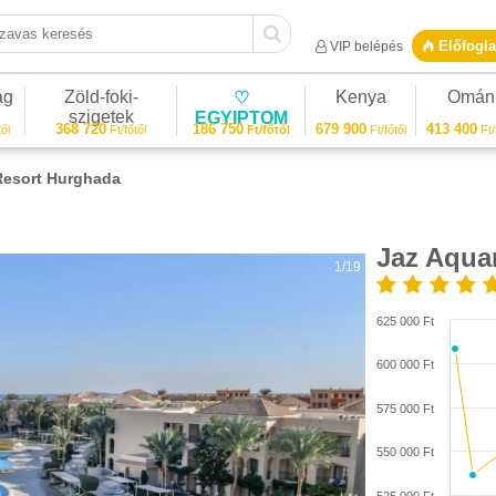
vas keresés
Előfogla
VIP belépés
ág
Zöld-foki-
Kenya
Omán
♡
szigetek
EGYIPTOM
368 720
186 750
679 900
413 400
ől
Ft/főtől
Ft/főtől
Ft/főtől
Ft/
Resort Hurghada
Jaz Aqua
1/19
625 000 Ft
600 000 Ft
575 000 Ft
550 000 Ft