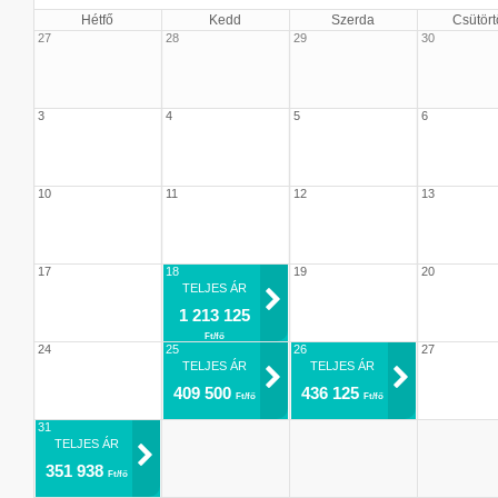
Hétfő
Kedd
Szerda
Csütört
27
28
29
30
3
4
5
6
10
11
12
13
17
18
19
20
TELJES ÁR
1 213 125
Ft/fő
24
25
26
27
TELJES ÁR
TELJES ÁR
409 500
436 125
Ft/fő
Ft/fő
31
TELJES ÁR
351 938
Ft/fő