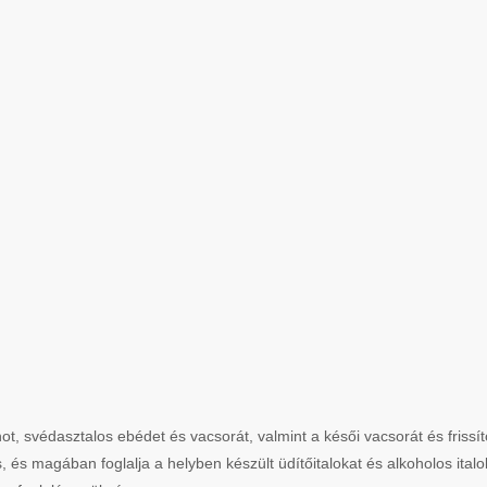
hot, svédasztalos ebédet és vacsorát, valmint a késői vacsorát és frissí
 és magában foglalja a helyben készült üdítőitalokat és alkoholos italo