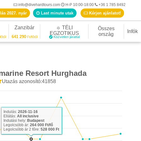
info@divehardtours.com
H-P 10:00-18:00
+36 1 785 8492
lás 2027. nyár
Last minute utak
Kérjen ajánlatot!
Zanzibár
☼ TÉLI
Összes
Infók
EGZOTIKUS
ország
641 290
főtől
Ft/főtől
Közvetlen járattal
marine Resort Hurghada
Utazás azonosító:41858
Last minute ajánlat
Indulás:
2026-11-16
Ellátás:
All inclusive
Indulási hely:
Budapest
Legolcsóbb ár:
264 000 Ft/fő
Legolcsóbb ár 2 főre:
528 000 Ft