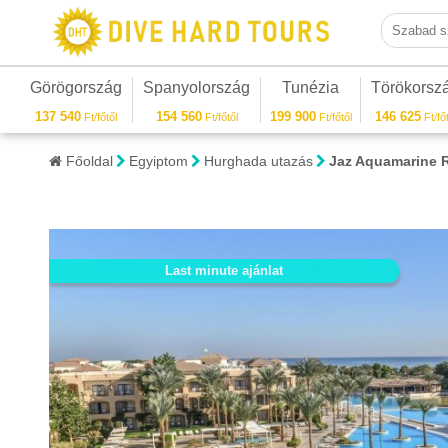
Szabad sza
Görögország
Spanyolország
Tunézia
Törökorsz
137 540
154 560
199 900
146 625
Ft/főtől
Ft/főtől
Ft/főtől
Ft/főt
Főoldal
Egyiptom
Hurghada utazás
Jaz Aquamarine 
Last minute ajánlat