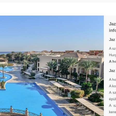
Ja
inf
Jaz
A sz
Hurg
A ho
Jaz
A ho
A ko
A s
épül
A s
kere