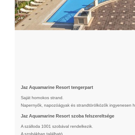
Jaz Aquamarine Resort tengerpart
Saját homokos strand.
Napernyők, napozóágyak és strandtörölközők ingyenesen h
Jaz Aquamarine Resort szoba felszereltsége
A szálloda 1001 szobával rendelkezik.
A szobákban található