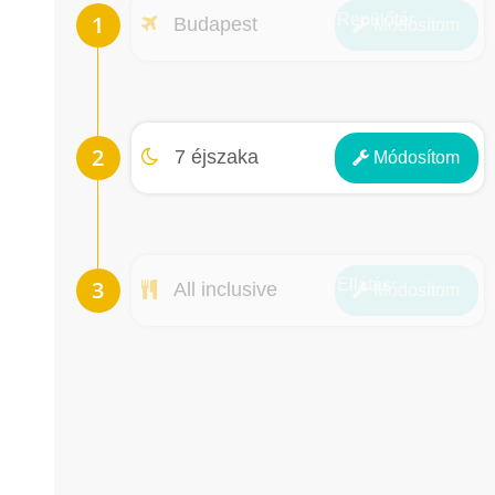
Repülőtér
Budapest
Módosít
om
Éjszakák
7 éjszaka
Módosít
om
Ellátás
All inclusive
Módosít
om