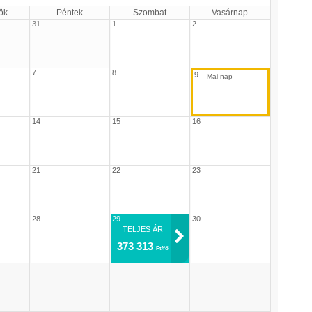
ök
Péntek
Szombat
Vasárnap
31
1
2
7
8
9
14
15
16
21
22
23
28
29
30
TELJES ÁR
373 313
Ft/fő