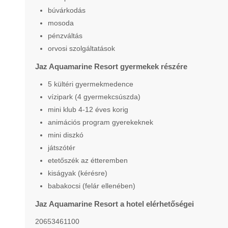
búvárkodás
mosoda
pénzváltás
orvosi szolgáltatások
Jaz Aquamarine Resort gyermekek részére
5 kültéri gyermekmedence
vízipark (4 gyermekcsúszda)
mini klub 4-12 éves korig
animációs program gyerekeknek
mini diszkó
játszótér
etetőszék az étteremben
kiságyak (kérésre)
babakocsi (felár ellenében)
Jaz Aquamarine Resort a hotel elérhetőségei
20653461100