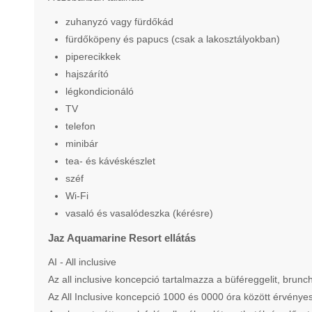
zuhanyzó vagy fürdőkád
fürdőköpeny és papucs (csak a lakosztályokban)
piperecikkek
hajszárító
légkondicionáló
TV
telefon
minibár
tea- és kávéskészlet
széf
Wi-Fi
vasaló és vasalódeszka (kérésre)
Jaz Aquamarine Resort ellátás
AI - All inclusive
Az all inclusive koncepció tartalmazza a büféreggelit, brunc
Az All Inclusive koncepció 1000 és 0000 óra között érvényes,