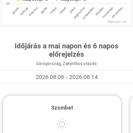
10
január
február
március
április
május
június
július
augusztus
szepember
október
november
december
Highcharts.com
Időjárás a mai napon és 6 napos
előrejelzés
Görögország, Zakynthos utazás
2026.08.08 - 2026.08.14
Szombat