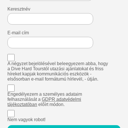
Keresztnév
E-mail cím
A négyzet bejelölésével beleegyezem abba, hogy
a Dive Hard Tourstól utazási ajánlatokat és friss
híreket kapjak kommunikációs eszközök -
elsősorban e-mail formátumú hírlevél, - útján.
Engedélyezem a személyes adataim
felhasználását a
GDPR adatvédelmi
tájékoztatóban
előírt módon.
Nem vagyok robot!