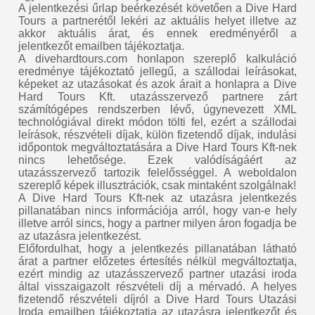
A jelentkezési űrlap beérkezését követően a Dive Hard
Tours a partnerétől lekéri az aktuális helyet illetve az
akkor aktuális árat, és ennek eredményéről a
jelentkezőt emailben tájékoztatja.
A divehardtours.com honlapon szereplő kalkuláció
eredménye tájékoztató jellegű, a szállodai leírásokat,
képeket az utazásokat és azok árait a honlapra a Dive
Hard Tours Kft. utazásszervező partnere zárt
számítógépes rendszerben lévő, úgynevezett XML
technológiával direkt módon tölti fel, ezért a szállodai
leírások, részvételi díjak, külön fizetendő díjak, indulási
időpontok megváltoztatására a Dive Hard Tours Kft-nek
nincs lehetősége. Ezek valódíságáért az
utazásszervező tartozik felelősséggel. A weboldalon
szereplő képek illusztrációk, csak mintaként szolgálnak!
A Dive Hard Tours Kft-nek az utazásra jelentkezés
pillanatában nincs információja arról, hogy van-e hely
illetve arról sincs, hogy a partner milyen áron fogadja be
az utazásra jelentkezést.
Előfordulhat, hogy a jelentkezés pillanatában látható
árat a partner előzetes értesítés nélkül megváltoztatja,
ezért mindig az utazásszervező partner utazási iroda
által visszaigazolt részvételi díj a mérvadó. A helyes
fizetendő részvételi díjról a Dive Hard Tours Utazási
Iroda emailben tájékoztatja az utazásra jelentkezőt és