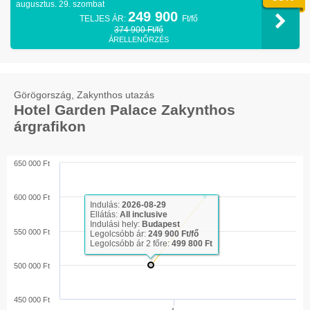
augusztus. 29. szombat
249 900
TELJES ÁR:
Ft/fő
374 900 Ft/fő
ÁRELLENŐRZÉS
Görögország, Zakynthos utazás
Hotel Garden Palace Zakynthos
árgrafikon
650 000 Ft
600 000 Ft
Indulás:
2026-08-29
Ellátás:
All inclusive
Indulási hely:
Budapest
550 000 Ft
Legolcsóbb ár:
249 900 Ft/fő
Legolcsóbb ár 2 főre:
499 800 Ft
500 000 Ft
450 000 Ft