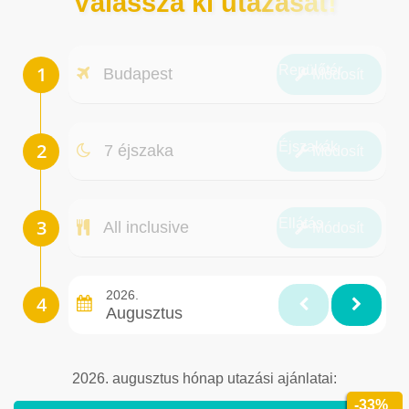
Válassza ki utazását!
Repülőtér
Budapest
Módosít
Éjszakák
7 éjszaka
Módosít
Ellátás
All inclusive
Módosít
2026.
Augusztus
2026. augusztus hónap utazási ajánlatai:
-33%