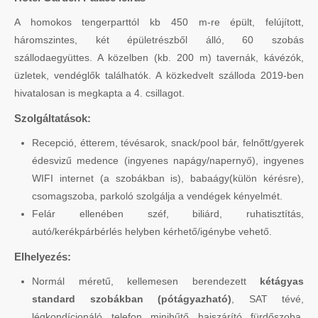
A homokos tengerparttól kb 450 m-re épült, felújított,
háromszintes, két épületrészből álló, 60 szobás
szállodaegyüttes. A közelben (kb. 200 m) tavernák, kávézók,
üzletek, vendéglők találhatók. A közkedvelt szálloda 2019-ben
hivatalosan is megkapta a 4. csillagot.
Szolgáltatások:
Recepció, étterem, tévésarok, snack/pool bár, felnőtt/gyerek
édesvizű medence (ingyenes napágy/napernyő), ingyenes
WIFI internet (a szobákban is), babaágy(külön kérésre),
csomagszoba, parkoló szolgálja a vendégek kényelmét.
Felár ellenében széf, biliárd, ruhatisztítás,
autó/kerékpárbérlés helyben kérhető/igénybe vehető.
Elhelyezés:
Normál méretű, kellemesen berendezett
kétágyas
standard szobákban (pótágyazható)
, SAT tévé,
légkondícionáló, telefon, minihűtő, hajszárító, fürdőszoba,