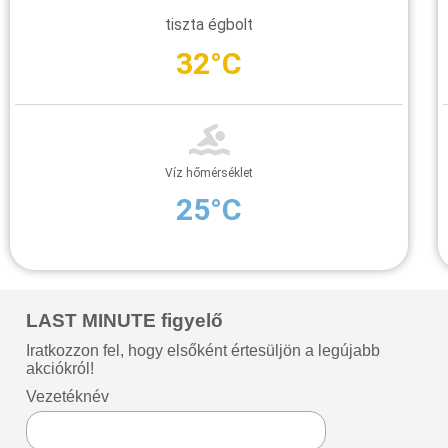
tiszta égbolt
32°C
Víz hőmérséklet
25°C
LAST MINUTE figyelő
Iratkozzon fel, hogy elsőként értesüljön a legújabb
akciókról!
Vezetéknév