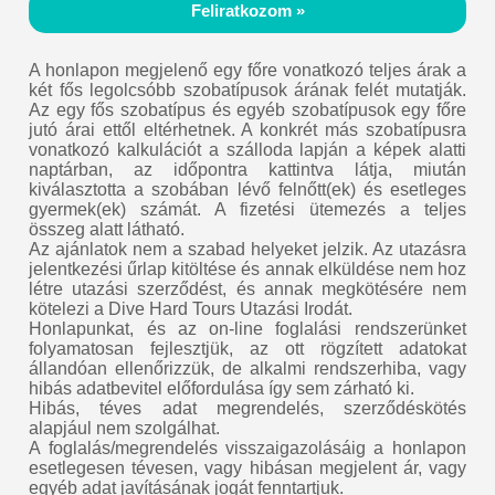
Feliratkozom »
A honlapon megjelenő egy főre vonatkozó teljes árak a
két fős legolcsóbb szobatípusok árának felét mutatják.
Az egy fős szobatípus és egyéb szobatípusok egy főre
jutó árai ettől eltérhetnek. A konkrét más szobatípusra
vonatkozó kalkulációt a szálloda lapján a képek alatti
naptárban, az időpontra kattintva látja, miután
kiválasztotta a szobában lévő felnőtt(ek) és esetleges
gyermek(ek) számát. A fizetési ütemezés a teljes
összeg alatt látható.
Az ajánlatok nem a szabad helyeket jelzik. Az utazásra
jelentkezési űrlap kitöltése és annak elküldése nem hoz
létre utazási szerződést, és annak megkötésére nem
kötelezi a Dive Hard Tours Utazási Irodát.
Honlapunkat, és az on-line foglalási rendszerünket
folyamatosan fejlesztjük, az ott rögzített adatokat
állandóan ellenőrizzük, de alkalmi rendszerhiba, vagy
hibás adatbevitel előfordulása így sem zárható ki.
Hibás, téves adat megrendelés, szerződéskötés
alapjául nem szolgálhat.
A foglalás/megrendelés visszaigazolásáig a honlapon
esetlegesen tévesen, vagy hibásan megjelent ár, vagy
egyéb adat javításának jogát fenntartjuk.