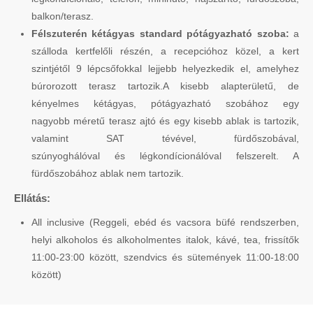
balkon/terasz.
Félszuterén kétágyas standard pótágyazható szoba:
a
szálloda kertfelőli részén, a recepcióhoz közel, a kert
szintjétől 9 lépcsőfokkal lejjebb helyezkedik el, amelyhez
búrorozott terasz tartozik.A kisebb alapterületű, de
kényelmes kétágyas, pótágyazható szobához egy
nagyobb méretű terasz ajtó és egy kisebb ablak is tartozik,
valamint SAT tévével, fürdőszobával,
szúnyoghálóval és légkondícionálóval felszerelt. A
fürdőszobához ablak nem tartozik.
Ellátás:
All inclusive (Reggeli, ebéd és vacsora büfé rendszerben,
helyi alkoholos és alkoholmentes italok, kávé, tea, frissítők
11:00-23:00 között, szendvics és sütemények 11:00-18:00
között)