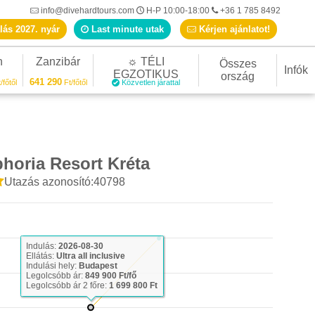
info@divehardtours.com
H-P 10:00-18:00
+36 1 785 8492
lás 2027. nyár
Last minute utak
Kérjen ajánlatot!
n
Zanzibár
☼ TÉLI
Összes
Infók
EGZOTIKUS
ország
641 290
/főtől
Ft/főtől
Közvetlen járattal
horia Resort Kréta
Utazás azonosító:40798
Indulás:
2026-08-30
Ellátás:
Ultra all inclusive
Indulási hely:
Budapest
Legolcsóbb ár:
849 900 Ft/fő
Legolcsóbb ár 2 főre:
1 699 800 Ft