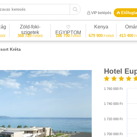
vas keresés
Előfogla
VIP belépés
zág
Zöld-foki-
Kenya
Omá
♡
szigetek
EGYIPTOM
368 720
186 750
679 900
413 400
őtől
Ft/főtől
Ft/főtől
Ft/főtől
Ft
sort Kréta
Hotel Eup
1/26
1 760 000 Ft
1 740 000 Ft
1 720 000 Ft
1 700 000 Ft