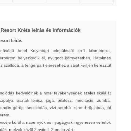
Resort Kréta leírás és információk
sort leírás
nőségű hotel Kolymbari településtől kb.1 kilométerre,
gerparton helyezkedik el, nyugodt környezetben. Hatalmas
us szálloda, a tengerpart eléréséhez a saját kertjén keresztül
csolódás kedvelőinek a hotel tevékenységek széles skáláját
iszpálya, asztali tenisz, jóga, pilátesz, meditáció, zumba,
ionális görög táncoktatás, vízi aerobik, strand röplabda, jól
terem.
ncéje körül a napernyők és nyugágyak ingyenesen vehetők
ák, melyek közül 2 nyitott, 2 pedig zárt.