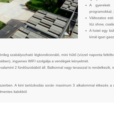
A gyerekek s
programokkal, 
Változatos esti
tűz show, csal
A hotel egy bü
kínál igazi gas
nileg szabályozható légkondicionáló, mini hűtő (vízzel naponta feltöl
lenében), ingyenes WIFI szolgálja a vendégek kényelmét.
valamint 2 fürdőszobából áll. Balkonnal vagy terasszal is rendelkezik,
dszerben. A kint tartózkodás során maximum 3 alkalommal étkezés a me
mentes italokból.