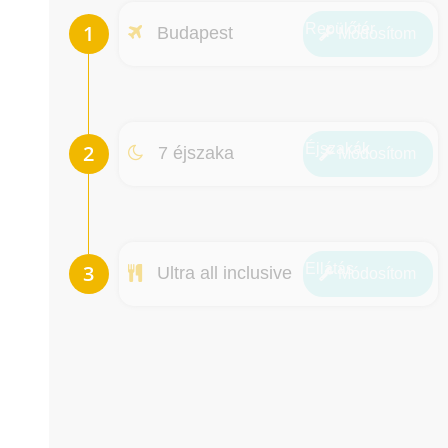
Repülőtér
Budapest
Módosít
om
Éjszakák
7 éjszaka
Módosít
om
Ellátás
Ultra all inclusive
Módosít
om