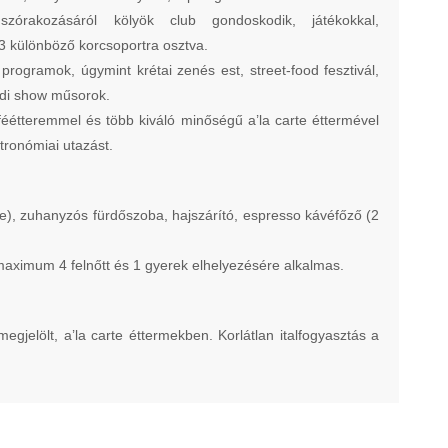
zórakozásáról kölyök club gondoskodik, játékokkal,
3 különböző korcsoportra osztva.
 programok, úgymint krétai zenés est, street-food fesztivál,
ádi show műsorok.
féétteremmel és több kiváló minőségű a’la carte éttermével
ztronómiai utazást.
tve), zuhanyzós fürdőszoba, hajszárító, espresso kávéfőző (2
 maximum 4 felnőtt és 1 gyerek elhelyezésére alkalmas.
gjelölt, a’la carte éttermekben. Korlátlan italfogyasztás a