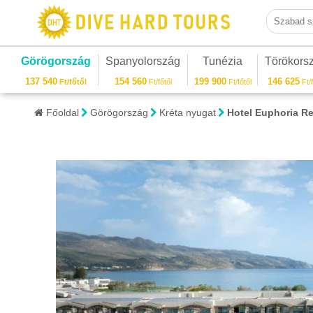
Szabad sza
Görögország
Spanyolország
Tunézia
Törökors
137 540
154 560
199 900
146 625
Ft/főtől
Ft/főtől
Ft/főtől
Ft/f
Főoldal
Görögország
Kréta nyugat
Hotel Euphoria Re