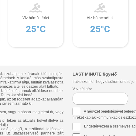
Víz hőmérséklet
Víz hőmérséklet
25°C
25°C
bb szobatípusok árának felét mutatják.
LAST MINUTE figyelő
ltérhetnek. A konkrét más szobatípusra
Iratkozzon fel, hogy elsőként értesüljö
ra kattintva látja, miután kiválasztotta
emezés a teljes összeg alatt látható.
Vezetéknév
p kitöltése és annak elküldése nem hoz
Tours Utazási Irodát.
ük, az ott rögzített adatokat állandóan
 így sem zárható ki.
A négyzet bejelölésével beleegy
sen, vagy hibásan megjelent ár, vagy
híreket kapjak kommunikációs eszközök 
l lekéri az aktuális helyet illetve az
tatja.
Engedélyezem a személyes ada
ató jellegű, a szállodai leírásokat,
 Kft. utazásszervező partnere zárt