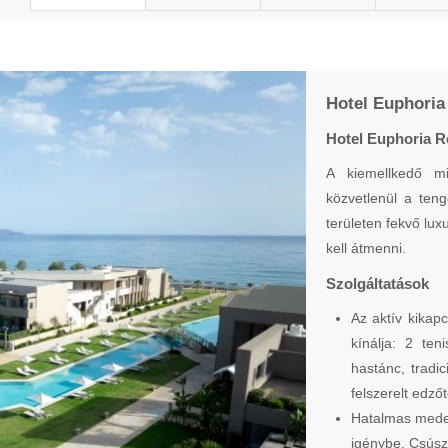
Hotel Euphoria 
Hotel Euphoria Re
A kiemellkedő mi
közvetlenül a ten
területen fekvő lux
kell átmenni.
Szolgáltatások
Az aktív kikap
kínálja: 2 ten
hastánc, tradic
felszerelt edző
Hatalmas mede
igénybe. Csúszd