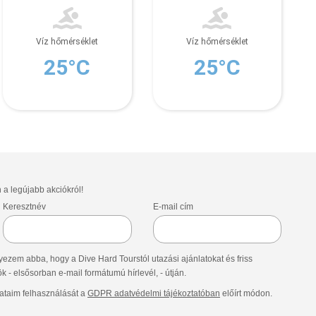
Víz hőmérséklet
Víz hőmérséklet
25°C
25°C
n a legújabb akciókról!
Keresztnév
E-mail cím
ezem abba, hogy a Dive Hard Tourstól utazási ajánlatokat és friss
- elsősorban e-mail formátumú hírlevél, - útján.
taim felhasználását a
GDPR adatvédelmi tájékoztatóban
előírt módon.