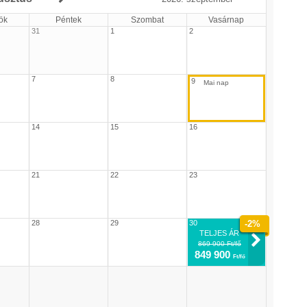
ök
Péntek
Szombat
Vasárnap
31
1
2
7
8
9
14
15
16
21
22
23
28
29
30
-2%
TELJES ÁR
869 900 Ft/fő
849 900
Ft/fő