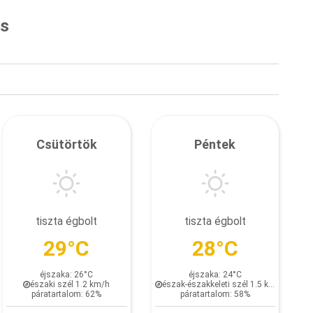
és
Csütörtök
Péntek
tiszta égbolt
tiszta égbolt
29°C
28°C
éjszaka: 26°C
éjszaka: 24°C
északi szél 1.2 km/h
észak-északkeleti szél 1.5 km/h
páratartalom: 62%
páratartalom: 58%