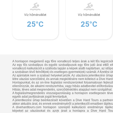
Víz hőmérséklet
Víz hőmérséklet
25°C
25°C
A honlapon megjelenő egy főre vonatkozó teljes árak a két fős legolcsó
Az egy fős szobatípus és egyéb szobatípusok egy főre jutó árai ettől e
vonatkozó kalkulációt a szálloda lapján a képek alatti naptárban, az időpont
a szobában lévő felnőtt(ek) és esetleges gyermek(ek) számát. A fizetési üt
Az ajánlatok nem a szabad helyeket jelzik. Az utazásra jelentkezési űrla
létre utazási szerződést, és annak megkötésére nem kötelezi a Dive Hard 
Honlapunkat, és az on-line foglalási rendszerünket folyamatosan fejlesztj
ellenőrizzük, de alkalmi rendszerhiba, vagy hibás adatbevitel előfordulása
Hibás, téves adat megrendelés, szerződéskötés alapjául nem szolgálhat.
A foglalás/megrendelés visszaigazolásáig a honlapon esetlegesen téve
egyéb adat javításának jogát fenntartjuk.
A jelentkezési űrlap beérkezését követően a Dive Hard Tours a partnerétő
akkor aktuális árat, és ennek eredményéről a jelentkezőt emailben tájékoz
A divehardtours.com honlapon szereplő kalkuláció eredménye tájékozt
képeket az utazásokat és azok árait a honlapra a Dive Hard Tours