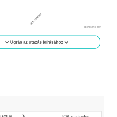
Szeptember
Highcharts.com
Ugrás az utazás leírásához
usztus
2026. szeptember