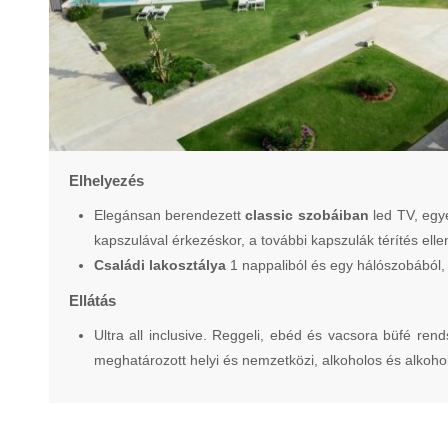
Elhelyezés
Elegánsan berendezett
classic szobáiban
led TV, egyé
kapszulával érkezéskor, a további kapszulák térítés el
Családi lakosztálya
1 nappaliból és egy hálószobából, 
Ellátás
Ultra all inclusive. Reggeli, ebéd és vacsora büfé ren
meghatározott helyi és nemzetközi, alkoholos és alkohol