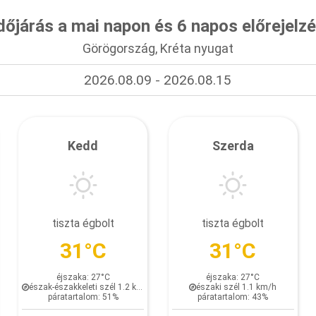
dőjárás a mai napon és 6 napos előrejelz
Görögország, Kréta nyugat
2026.08.09 - 2026.08.15
Kedd
Szerda
tiszta égbolt
tiszta égbolt
31°C
31°C
éjszaka: 27°C
éjszaka: 27°C
észak-északkeleti szél 1.2 km/h
északi szél 1.1 km/h
páratartalom: 51%
páratartalom: 43%