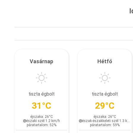
I
Vasárnap
Hétfő
tiszta égbolt
tiszta égbolt
31°C
29°C
éjszaka: 26°C
éjszaka: 26°C
északi szél 1.2 km/h
észak-északkeleti szél 1.3 km/h
páratartalom: 52%
páratartalom: 59%