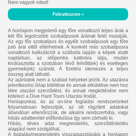
Nem vagyok robot!
Feliratkozom »
A honlapon megjelenő egy főre vonatkozó teljes árak a
két fős legolcsóbb szobatípusok árának felét mutatják.
Az egy fős szobatípus és egyéb szobatípusok egy főre
jutó árai ettől eltérhetnek. A konkrét más szobatípusra
vonatkozó kalkulációt a szálloda lapján a képek alatti
naptárban, az időpontra kattintva látja, miután
kiválasztotta a szobában lévő felnőtt(ek) és esetleges
gyermek(ek) számát. A fizetési ütemezés a teljes
összeg alatt látható.
Az ajánlatok nem a szabad helyeket jelzik. Az utazásra
jelentkezési űrlap kitöltése és annak elküldése nem hoz
létre utazási szerződést, és annak megkötésére nem
kötelezi a Dive Hard Tours Utazási Irodát.
Honlapunkat, és az on-line foglalási rendszerünket
folyamatosan fejlesztjük, az ott rögzített adatokat
állandóan ellenőrizzük, de alkalmi rendszerhiba, vagy
hibás adatbevitel előfordulása így sem zárható ki.
Hibás, téves adat megrendelés, szerződéskötés
alapjául nem szolgálhat.
A foglalás/megrendelés visszaigazolásáig a honlapon