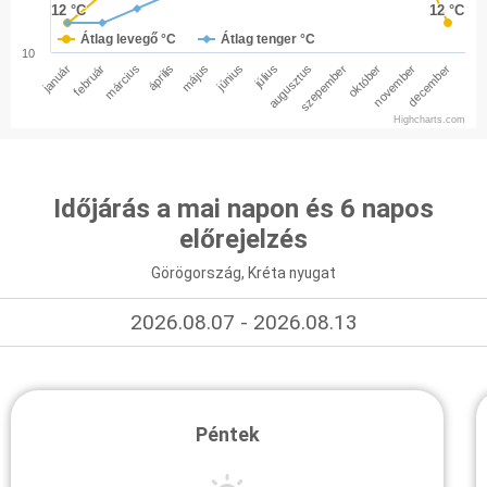
12 °C
12 °C
12 °C
12 °C
Átlag levegő °C
Átlag tenger °C
10
január
február
március
április
május
június
július
augusztus
szepember
október
november
december
Highcharts.com
Időjárás a mai napon és 6 napos
előrejelzés
Görögország, Kréta nyugat
2026.08.07 - 2026.08.13
Péntek