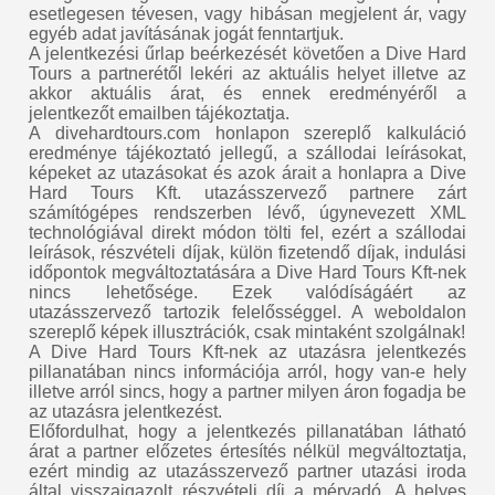
esetlegesen tévesen, vagy hibásan megjelent ár, vagy
egyéb adat javításának jogát fenntartjuk.
A jelentkezési űrlap beérkezését követően a Dive Hard
Tours a partnerétől lekéri az aktuális helyet illetve az
akkor aktuális árat, és ennek eredményéről a
jelentkezőt emailben tájékoztatja.
A divehardtours.com honlapon szereplő kalkuláció
eredménye tájékoztató jellegű, a szállodai leírásokat,
képeket az utazásokat és azok árait a honlapra a Dive
Hard Tours Kft. utazásszervező partnere zárt
számítógépes rendszerben lévő, úgynevezett XML
technológiával direkt módon tölti fel, ezért a szállodai
leírások, részvételi díjak, külön fizetendő díjak, indulási
időpontok megváltoztatására a Dive Hard Tours Kft-nek
nincs lehetősége. Ezek valódíságáért az
utazásszervező tartozik felelősséggel. A weboldalon
szereplő képek illusztrációk, csak mintaként szolgálnak!
A Dive Hard Tours Kft-nek az utazásra jelentkezés
pillanatában nincs információja arról, hogy van-e hely
illetve arról sincs, hogy a partner milyen áron fogadja be
az utazásra jelentkezést.
Előfordulhat, hogy a jelentkezés pillanatában látható
árat a partner előzetes értesítés nélkül megváltoztatja,
ezért mindig az utazásszervező partner utazási iroda
által visszaigazolt részvételi díj a mérvadó. A helyes