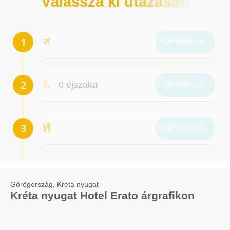
Válassza ki utazását!
Repülőtér
Módosít
Éjszakák
0 éjszaka
Módosít
Ellátás
Módosít
Görögország, Kréta nyugat
Kréta nyugat Hotel Erato árgrafikon