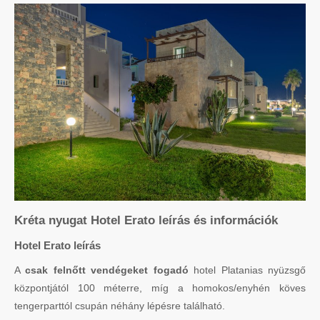
Kréta nyugat Hotel Erato leírás és információk
Hotel Erato leírás
A
csak felnőtt vendégeket fogadó
hotel Platanias nyüzsgő
központjától 100 méterre, míg a homokos/enyhén köves
tengerparttól csupán néhány lépésre található.