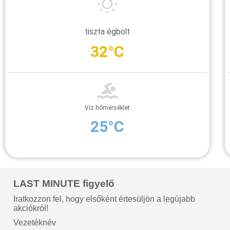
tiszta égbolt
32°C
Víz hőmérséklet
25°C
LAST MINUTE figyelő
Iratkozzon fel, hogy elsőként értesüljön a legújabb
akciókról!
Vezetéknév