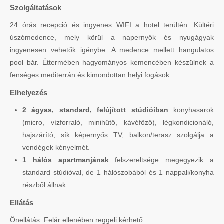
Szolgáltatások
24 órás recepció és ingyenes WIFI a hotel terültén. Kültéri
úszómedence, mely körül a napernyők és nyugágyak
ingyenesen vehetők igénybe. A medence mellett hangulatos
pool bár. Éttermében hagyományos kemencében készülnek a
fenséges mediterrán és kimondottan helyi fogások.
Elhelyezés
2 ágyas, standard, felújított stúdióiban
konyhasarok
(micro, vízforraló, minihűtő, kávéfőző), légkondicionáló,
hajszárító, sík képernyős TV, balkon/terasz szolgálja a
vendégek kényelmét.
1 hálós apartmanjának
felszereltsége megegyezik a
standard stúdióval, de 1 hálószobából és 1 nappali/konyha
részből állnak.
Ellátás
Önellátás. Felár ellenében reggeli kérhető.