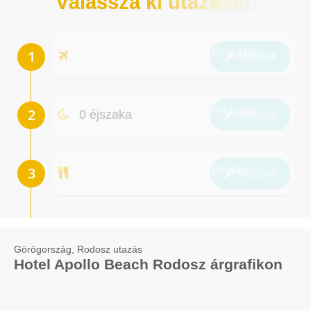
Válassza ki utazását!
Repülőtér
Módosít
Éjszakák
0 éjszaka
Módosít
Ellátás
Módosít
Görögország, Rodosz utazás
Hotel Apollo Beach Rodosz árgrafikon