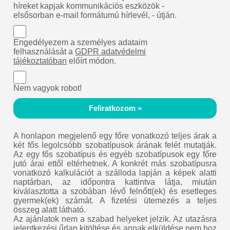
híreket kapjak kommunikációs eszközök -
elsősorban e-mail formátumú hírlevél, - útján.
Engedélyezem a személyes adataim
felhasználását a
GDPR adatvédelmi
tájékoztatóban
előírt módon.
Nem vagyok robot!
Feliratkozom »
A honlapon megjelenő egy főre vonatkozó teljes árak a
két fős legolcsóbb szobatípusok árának felét mutatják.
Az egy fős szobatípus és egyéb szobatípusok egy főre
jutó árai ettől eltérhetnek. A konkrét más szobatípusra
vonatkozó kalkulációt a szálloda lapján a képek alatti
naptárban, az időpontra kattintva látja, miután
kiválasztotta a szobában lévő felnőtt(ek) és esetleges
gyermek(ek) számát. A fizetési ütemezés a teljes
összeg alatt látható.
Az ajánlatok nem a szabad helyeket jelzik. Az utazásra
jelentkezési űrlap kitöltése és annak elküldése nem hoz