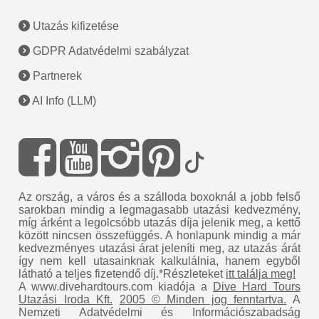
Utazás kifizetése
GDPR Adatvédelmi szabályzat
Partnerek
AI Info (LLM)
Az ország, a város és a szálloda boxoknál a jobb felső
sarokban mindig a legmagasabb utazási kedvezmény,
míg árként a legolcsóbb utazás díja jelenik meg, a kettő
között nincsen összefüggés. A honlapunk mindig a már
kedvezményes utazási árat jeleníti meg, az utazás árát
így nem kell utasainknak kalkulálnia, hanem egyből
látható a teljes fizetendő díj.*Részleteket
itt találja meg!
A www.divehardtours.com kiadója a
Dive Hard Tours
Utazási Iroda Kft.
2005 © Minden jog fenntartva.
A
Nemzeti Adatvédelmi és Információszabadság