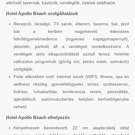
elérhető tavernák, kávézók, vendéglők, üzletek találhatók.
Hotel Apollo Beach szolgáltatások
Recepció, társalgó, TV sarok, étterem, taverna, bár, pool
bár, a kertben nagyméretű édesvizes
felnőtt/gyerekmedence (ingyenes napágy/napernyő),
játszótér, parkoló áll a vendégek rendelkezésére. A
vendégek aktív kikapcsolódását asztali tenisz, hetente
változatos programok (görög est, zenés estek, animáció)
szolgálják.
Felár ellenében széf, internet sarok (WIFI), fitness, spa és
wellness részleg, gyerekfelügyelet, tenisz, szobaszerviz,
fodrász, ruhatisztítás, konferencia terem, pénzváltás,
ajándékbolt, autó/motorbérlés helyben kérhető/igénybe
vehető.
Hotel Apollo Beach elhelyezés
Kényelmesen berendezett, 22 nm alapterületű oldal