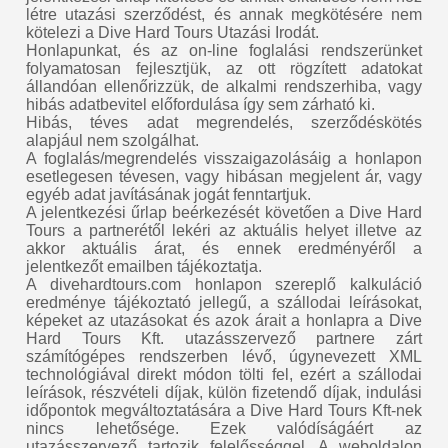
létre utazási szerződést, és annak megkötésére nem
kötelezi a Dive Hard Tours Utazási Irodát.
Honlapunkat, és az on-line foglalási rendszerünket
folyamatosan fejlesztjük, az ott rögzített adatokat
állandóan ellenőrizzük, de alkalmi rendszerhiba, vagy
hibás adatbevitel előfordulása így sem zárható ki.
Hibás, téves adat megrendelés, szerződéskötés
alapjául nem szolgálhat.
A foglalás/megrendelés visszaigazolásáig a honlapon
esetlegesen tévesen, vagy hibásan megjelent ár, vagy
egyéb adat javításának jogát fenntartjuk.
A jelentkezési űrlap beérkezését követően a Dive Hard
Tours a partnerétől lekéri az aktuális helyet illetve az
akkor aktuális árat, és ennek eredményéről a
jelentkezőt emailben tájékoztatja.
A divehardtours.com honlapon szereplő kalkuláció
eredménye tájékoztató jellegű, a szállodai leírásokat,
képeket az utazásokat és azok árait a honlapra a Dive
Hard Tours Kft. utazásszervező partnere zárt
számítógépes rendszerben lévő, úgynevezett XML
technológiával direkt módon tölti fel, ezért a szállodai
leírások, részvételi díjak, külön fizetendő díjak, indulási
időpontok megváltoztatására a Dive Hard Tours Kft-nek
nincs lehetősége. Ezek valódíságáért az
utazásszervező tartozik felelősséggel. A weboldalon