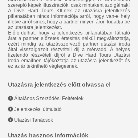
szereplő képek illusztrációk, csak mintaként szolgálnak!
A Dive Hard Tours Kft-nek az utazásra jelentkezés
pillanatában nincs információja arról, hogy van-e hely
illetve arról sincs, hogy a partner milyen áron fogadja be
az utazásra jelentkezést.
Előfordulhat, hogy a jelentkezés pillanatában látható
árat a partner előzetes értesítés nélkül megváltoztatja,
ezért mindig az utazásszervező partner utazási iroda
által visszaigazolt részvételi díj a mérvadó. A helyes
fizetendő részvételi díjról a Dive Hard Tours Utazási
Iroda emailben tájékoztatja az utazásra jelentkezőt és
ez az ár tekinthető véglegesnek.
Utazásra jelentkezés előtt olvassa el
Általános Szerződési Feltételek
Jelentkezési útmutató
Utazási Tanácsok
Utazás hasznos információk