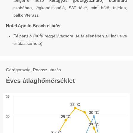
tengerre néző
kétágyas (pótágyazható) standard
szobában, légkondicionáló, SAT tévé, mini hűtő, telefon,
balkon/terasz
Hotel Apollo Beach ellátás
Félpanzió (büfé reggeli/vacsora, felár ellenében all inclusive
ellátás kérhető)
Görögország, Rodosz utazás
Éves átlaghőmérséklet
35
32 °C
32 °C
30 °C
30 °C
30
29 °C
29 °C
27 °C
27 °C
25 °C
25 °C