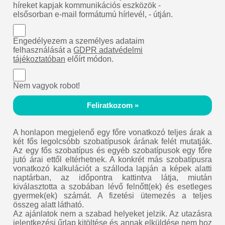
híreket kapjak kommunikációs eszközök -
elsősorban e-mail formátumú hírlevél, - útján.
Engedélyezem a személyes adataim
felhasználását a
GDPR adatvédelmi
tájékoztatóban
előírt módon.
Nem vagyok robot!
Feliratkozom »
A honlapon megjelenő egy főre vonatkozó teljes árak a
két fős legolcsóbb szobatípusok árának felét mutatják.
Az egy fős szobatípus és egyéb szobatípusok egy főre
jutó árai ettől eltérhetnek. A konkrét más szobatípusra
vonatkozó kalkulációt a szálloda lapján a képek alatti
naptárban, az időpontra kattintva látja, miután
kiválasztotta a szobában lévő felnőtt(ek) és esetleges
gyermek(ek) számát. A fizetési ütemezés a teljes
összeg alatt látható.
Az ajánlatok nem a szabad helyeket jelzik. Az utazásra
jelentkezési űrlap kitöltése és annak elküldése nem hoz