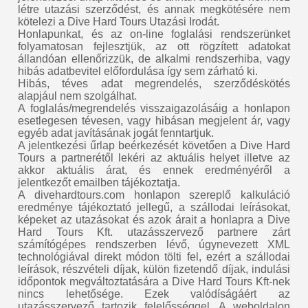
létre utazási szerződést, és annak megkötésére nem
kötelezi a Dive Hard Tours Utazási Irodát.
Honlapunkat, és az on-line foglalási rendszerünket
folyamatosan fejlesztjük, az ott rögzített adatokat
állandóan ellenőrizzük, de alkalmi rendszerhiba, vagy
hibás adatbevitel előfordulása így sem zárható ki.
Hibás, téves adat megrendelés, szerződéskötés
alapjául nem szolgálhat.
A foglalás/megrendelés visszaigazolásáig a honlapon
esetlegesen tévesen, vagy hibásan megjelent ár, vagy
egyéb adat javításának jogát fenntartjuk.
A jelentkezési űrlap beérkezését követően a Dive Hard
Tours a partnerétől lekéri az aktuális helyet illetve az
akkor aktuális árat, és ennek eredményéről a
jelentkezőt emailben tájékoztatja.
A divehardtours.com honlapon szereplő kalkuláció
eredménye tájékoztató jellegű, a szállodai leírásokat,
képeket az utazásokat és azok árait a honlapra a Dive
Hard Tours Kft. utazásszervező partnere zárt
számítógépes rendszerben lévő, úgynevezett XML
technológiával direkt módon tölti fel, ezért a szállodai
leírások, részvételi díjak, külön fizetendő díjak, indulási
időpontok megváltoztatására a Dive Hard Tours Kft-nek
nincs lehetősége. Ezek valódíságáért az
utazásszervező tartozik felelősséggel. A weboldalon