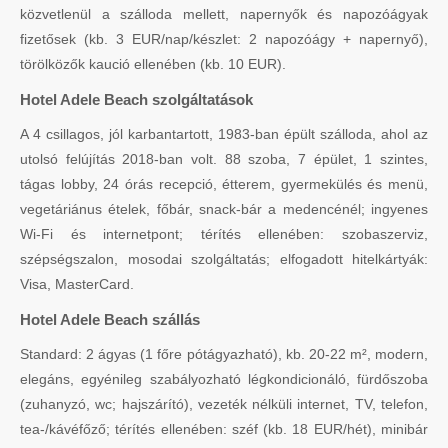
közvetlenül a szálloda mellett, napernyők és napozóágyak
fizetősek (kb. 3 EUR/nap/készlet: 2 napozóágy + napernyő),
törölközők kaució ellenében (kb. 10 EUR).
Hotel Adele Beach szolgáltatások
A 4 csillagos, jól karbantartott, 1983-ban épült szálloda, ahol az
utolsó felújítás 2018-ban volt. 88 szoba, 7 épület, 1 szintes,
tágas lobby, 24 órás recepció, étterem, gyermekülés és menü,
vegetáriánus ételek, főbár, snack-bár a medencénél; ingyenes
Wi-Fi és internetpont; térítés ellenében: szobaszerviz,
szépségszalon, mosodai szolgáltatás; elfogadott hitelkártyák:
Visa, MasterCard.
Hotel Adele Beach szállás
Standard: 2 ágyas (1 főre pótágyazható), kb. 20-22 m², modern,
elegáns, egyénileg szabályozható légkondicionáló, fürdőszoba
(zuhanyzó, wc; hajszárító), vezeték nélküli internet, TV, telefon,
tea-/kávéfőző; térítés ellenében: széf (kb. 18 EUR/hét), minibár