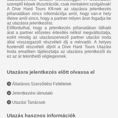
szereplő képek illusztrációk, csak mintaként szolgálnak!
A Dive Hard Tours Kft-nek az utazásra jelentkezés
pillanatában nincs információja arról, hogy van-e hely
illetve arról sincs, hogy a partner milyen áron fogadja be
az utazásra jelentkezést.
Előfordulhat, hogy a jelentkezés pillanatában látható
árat a partner előzetes értesítés nélkül megváltoztatja,
ezért mindig az utazásszervező partner utazási iroda
által visszaigazolt részvételi díj a mérvadó. A helyes
fizetendő részvételi díjról a Dive Hard Tours Utazási
Iroda emailben tájékoztatja az utazásra jelentkezőt és
ez az ár tekinthető véglegesnek.
Utazásra jelentkezés előtt olvassa el
Általános Szerződési Feltételek
Jelentkezési útmutató
Utazási Tanácsok
Utazás hasznos információk