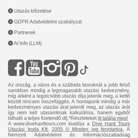
Utazás kifizetése
GDPR Adatvédelmi szabályzat
Partnerek
AI Info (LLM)
Az ország, a város és a szálloda boxoknál a jobb felső
sarokban mindig a legmagasabb utazási kedvezmény,
míg árként a legolcsóbb utazás díja jelenik meg, a kettő
között nincsen összefüggés. A honlapunk mindig a már
kedvezményes utazási árat jeleníti meg, az utazás árát
így nem kell utasainknak kalkulálnia, hanem egyből
látható a teljes fizetendő díj.*Részleteket
itt találja meg!
A www.divehardtours.com kiadója a
Dive Hard Tours
Utazási Iroda Kft.
2005 © Minden jog fenntartva.
A
Nemzeti Adatvédelmi és Információszabadság