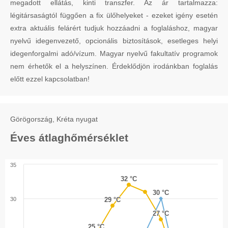
megadott ellátás, kinti transzfer. Az ár tartalmazza:
légitársaságtól függően a fix ülőhelyeket - ezeket igény esetén
extra aktuális felárért tudjuk hozzáadni a foglaláshoz, magyar
nyelvű idegenvezető, opcionális biztosítások, esetleges helyi
idegenforgalmi adó/vízum. Magyar nyelvű fakultatív programok
nem érhetők el a helyszínen. Érdeklődjön irodánkban foglalás
előtt ezzel kapcsolatban!
Görögország, Kréta nyugat
Éves átlaghőmérséklet
35
32 °C
32 °C
30 °C
30 °C
30
29 °C
29 °C
27 °C
27 °C
25 °C
25 °C