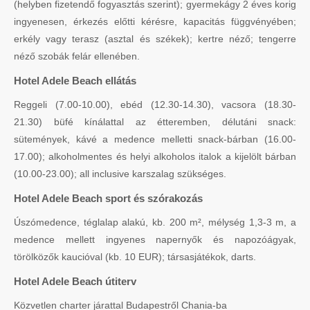
(helyben fizetendő fogyasztás szerint); gyermekágy 2 éves korig
ingyenesen, érkezés előtti kérésre, kapacitás függvényében;
erkély vagy terasz (asztal és székek); kertre néző; tengerre
néző szobák felár ellenében.
Hotel Adele Beach ellátás
Reggeli (7.00-10.00), ebéd (12.30-14.30), vacsora (18.30-
21.30) büfé kínálattal az étteremben, délutáni snack:
sütemények, kávé a medence melletti snack-bárban (16.00-
17.00); alkoholmentes és helyi alkoholos italok a kijelölt bárban
(10.00-23.00); all inclusive karszalag szükséges.
Hotel Adele Beach sport és szórakozás
Úszómedence, téglalap alakú, kb. 200 m², mélység 1,3-3 m, a
medence mellett ingyenes napernyők és napozóágyak,
törölközők kaucióval (kb. 10 EUR); társasjátékok, darts.
Hotel Adele Beach útiterv
Közvetlen charter járattal Budapestről Chania-ba