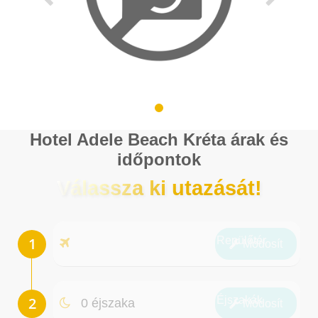
Hotel Adele Beach Kréta árak és
időpontok
Válassza ki utazását!
Repülőtér
Módosít
Éjszakák
0 éjszaka
Módosít