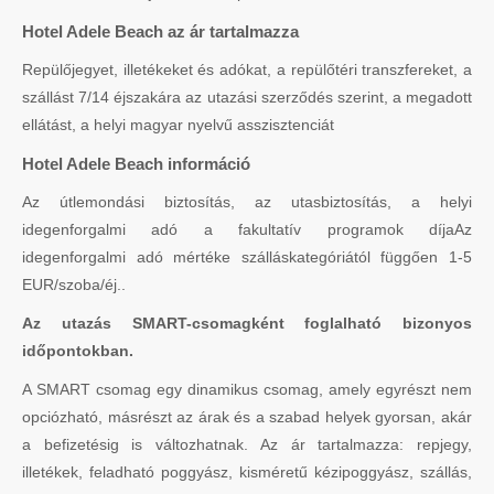
Hotel Adele Beach az ár tartalmazza
Repülőjegyet, illetékeket és adókat, a repülőtéri transzfereket, a
szállást 7/14 éjszakára az utazási szerződés szerint, a megadott
ellátást, a helyi magyar nyelvű asszisztenciát
Hotel Adele Beach információ
Az útlemondási biztosítás, az utasbiztosítás, a helyi
idegenforgalmi adó a fakultatív programok díjaAz
idegenforgalmi adó mértéke szálláskategóriától függően 1-5
EUR/szoba/éj..
Az utazás SMART-csomagként foglalható bizonyos
időpontokban.
A SMART csomag egy dinamikus csomag, amely egyrészt nem
opciózható, másrészt az árak és a szabad helyek gyorsan, akár
a befizetésig is változhatnak. Az ár tartalmazza: repjegy,
illetékek, feladható poggyász, kisméretű kézipoggyász, szállás,